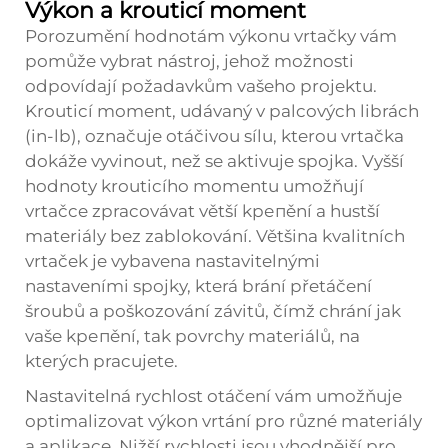
Výkon a krouticí moment
Porozumění hodnotám výkonu vrtačky vám
pomůže vybrat nástroj, jehož možnosti
odpovídají požadavkům vašeho projektu.
Krouticí moment, udávaný v palcových librách
(in-lb), označuje otáčivou sílu, kterou vrtačka
dokáže vyvinout, než se aktivuje spojka. Vyšší
hodnoty krouticího momentu umožňují
vrtačce zpracovávat větší kрепění a hustší
materiály bez zablokování. Většina kvalitních
vrtaček je vybavena nastavitelnými
nastaveními spojky, která brání přetáčení
šroubů a poškozování závitů, čímž chrání jak
vaše kрепění, tak povrchy materiálů, na
kterých pracujete.
Nastavitelná rychlost otáčení vám umožňuje
optimalizovat výkon vrtání pro různé materiály
a aplikace. Nižší rychlosti jsou vhodnější pro