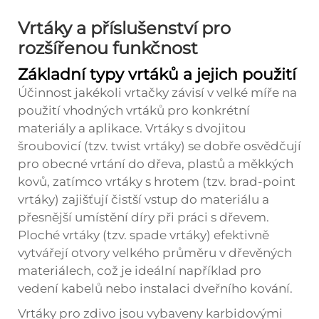
Vrtáky a příslušenství pro
rozšířenou funkčnost
Základní typy vrtáků a jejich použití
Účinnost jakékoli vrtačky závisí v velké míře na
použití vhodných vrtáků pro konkrétní
materiály a aplikace. Vrtáky s dvojitou
šroubovicí (tzv. twist vrtáky) se dobře osvědčují
pro obecné vrtání do dřeva, plastů a měkkých
kovů, zatímco vrtáky s hrotem (tzv. brad-point
vrtáky) zajišťují čistší vstup do materiálu a
přesnější umístění díry při práci s dřevem.
Ploché vrtáky (tzv. spade vrtáky) efektivně
vytvářejí otvory velkého průměru v dřevěných
materiálech, což je ideální například pro
vedení kabelů nebo instalaci dveřního kování.
Vrtáky pro zdivo jsou vybaveny karbidovými