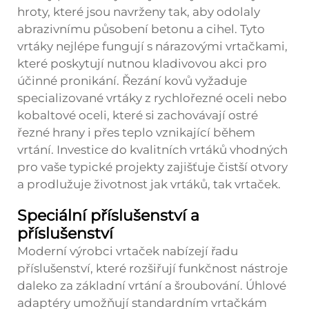
hroty, které jsou navrženy tak, aby odolaly
abrazivnímu působení betonu a cihel. Tyto
vrtáky nejlépe fungují s nárazovými vrtačkami,
které poskytují nutnou kladivovou akci pro
účinné pronikání. Řezání kovů vyžaduje
specializované vrtáky z rychlořezné oceli nebo
kobaltové oceli, které si zachovávají ostré
řezné hrany i přes teplo vznikající během
vrtání. Investice do kvalitních vrtáků vhodných
pro vaše typické projekty zajišťuje čistší otvory
a prodlužuje životnost jak vrtáků, tak vrtaček.
Speciální příslušenství a
příslušenství
Moderní výrobci vrtaček nabízejí řadu
příslušenství, které rozšiřují funkčnost nástroje
daleko za základní vrtání a šroubování. Úhlové
adaptéry umožňují standardním vrtačkám