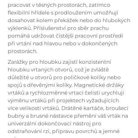
pracovat v těsných prostorách, zatímco
flexibilní hřídele s prodloužením umožňují
dosahovat kolem překážek nebo do hlubokých
výklenků. Příslušenství pro sběr prachu
pomáhá udržovat čistější pracovní prostředí
při vrtání nad hlavou nebo v dokončených
prostorách.
Zarážky pro hloubku zajistí konzistentní
hloubku vrtaných otvorů, což je zvláště
důležité u otvorů pro poličkové kolíky nebo
spojů s dřevěnými kolíky. Magnetické držáky
vrtáků a rychlozměnné vrtací čelisti urychlují
výměnu vrtáků při projektech vyžadujících
více velikostí vrtáků. Drátěné kartáče, broušecí
bubny a brusné nástavce přemění váš vrták na
univerzální dokončovací nástroj pro
odstraňování rzi, přípravu povrchů a jemné