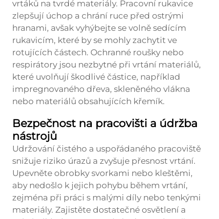
vrtáků na tvrdé materiály. Pracovní rukavice
zlepšují úchop a chrání ruce před ostrými
hranami, avšak vyhýbejte se volně sedícím
rukavicím, které by se mohly zachytit ve
rotujících částech. Ochranné roušky nebo
respirátory jsou nezbytné při vrtání materiálů,
které uvolňují škodlivé částice, například
impregnovaného dřeva, skleněného vlákna
nebo materiálů obsahujících křemík.
Bezpečnost na pracovišti a údržba
nástrojů
Udržování čistého a uspořádaného pracoviště
snižuje riziko úrazů a zvyšuje přesnost vrtání.
Upevněte obrobky svorkami nebo kleštěmi,
aby nedošlo k jejich pohybu během vrtání,
zejména při práci s malými díly nebo tenkými
materiály. Zajistěte dostatečné osvětlení a