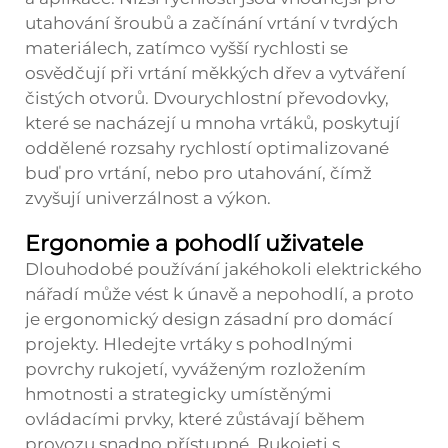
utahování šroubů a začínání vrtání v tvrdých
materiálech, zatímco vyšší rychlosti se
osvědčují při vrtání měkkých dřev a vytváření
čistých otvorů. Dvourychlostní převodovky,
které se nacházejí u mnoha vrtáků, poskytují
oddělené rozsahy rychlostí optimalizované
buď pro vrtání, nebo pro utahování, čímž
zvyšují univerzálnost a výkon.
Ergonomie a pohodlí uživatele
Dlouhodobé používání jakéhokoli elektrického
nářadí může vést k únavě a nepohodlí, a proto
je ergonomický design zásadní pro domácí
projekty. Hledejte vrtáky s pohodlnými
povrchy rukojetí, vyváženým rozložením
hmotnosti a strategicky umístěnými
ovládacími prvky, které zůstávají během
provozu snadno přístupné. Rukojeti s