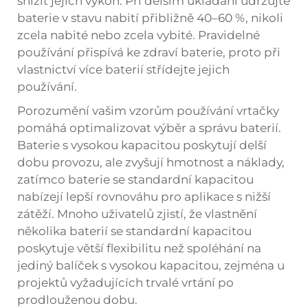
snížit jejich výkon. Při delším ukládání udržujte
baterie v stavu nabití přibližně 40–60 %, nikoli
zcela nabité nebo zcela vybité. Pravidelné
používání přispívá ke zdraví baterie, proto při
vlastnictví více baterií střídejte jejich
používání.
Porozumění vašim vzorům používání vrtačky
pomáhá optimalizovat výběr a správu baterií.
Baterie s vysokou kapacitou poskytují delší
dobu provozu, ale zvyšují hmotnost a náklady,
zatímco baterie se standardní kapacitou
nabízejí lepší rovnováhu pro aplikace s nižší
zátěží. Mnoho uživatelů zjistí, že vlastnění
několika baterií se standardní kapacitou
poskytuje větší flexibilitu než spoléhání na
jediný balíček s vysokou kapacitou, zejména u
projektů vyžadujících trvalé vrtání po
prodlouženou dobu.