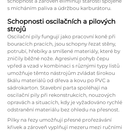
schopnost a zároveň eliminují starosti spojené
s mícháním paliva a údržbou karburátoru.
Schopnosti oscilačních a pilových
strojů
Oscilační pily fungují jako pracovní koně při
bouracích pracích, jsou schopny řezat stěny,
potrubí, hřebíky a smíšené materiály, které by
zničily běžné nože. Agresivní pohyb čepu
vpřed a vzad v kombinaci s různými typy listů
umožňuje těmto nástrojům zvládat širokou
škálu materiálů od dřeva a kovu po PVC a
sádrokarton. Stavební parta spoléhají na
oscilační pily při rekonstrukcích, nouzových
opravách a situacích, kdy je vyžadováno rychlé
odstranění materiálu bez ohledu na přesnost.
Pilky na řezy umožňují přesné prořezávání
křivek a zároveň vyplňují mezeru mezi ručními