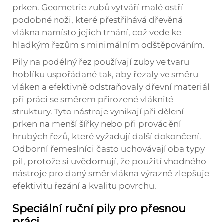
prken. Geometrie zubů vytváří malé ostří
podobné noži, které přestřihává dřevěná
vlákna namísto jejich trhání, což vede ke
hladkým řezům s minimálním odštěpováním.
Pily na podélný řez používají zuby ve tvaru
hoblíku uspořádané tak, aby řezaly ve směru
vláken a efektivně odstraňovaly dřevní materiál
při práci se směrem přirozené vláknité
struktury. Tyto nástroje vynikají při dělení
prken na menší šířky nebo při provádění
hrubých řezů, které vyžadují další dokončení.
Odborní řemeslníci často uchovávají oba typy
pil, protože si uvědomují, že použití vhodného
nástroje pro daný směr vlákna výrazně zlepšuje
efektivitu řezání a kvalitu povrchu.
Speciální ruční pily pro přesnou
práci