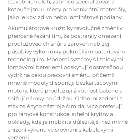
stavebních úloh, zatímco specializované
kotouče jsou určeny pro konkrétní materiály,
jako je kov, zdivo nebo laminátové podlahy.
Akumulátorové kružníky revolučně změnily
přenosné řezání tím, že odstranily omezení
prodlužovacích šňůr a zároveň nabízejí
působivý výkon díky pokročilým bateriovým
technologiím. Moderní systémy s lithiovými
iontovými bateriemi poskytují dostatečnou
výdrž na celou pracovní směnu, přičemž
mnohé modely disponují bezkartáčovými
motory, které prodlužují životnost baterie a
snižují nároky na údržbu. Odborní zedníci a
stavitelé tyto nástroje čím dál více preferují
pro rámové konstrukce, střešní krytiny a
obklady, kde je mobilita důležitější než mírné
snížení výkonu ve srovnání s kabelovými
verzemi.