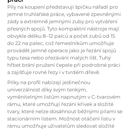
Pily na koupení představují špičku nářadí pro
jemné truhlářské práce, vybavené zpevněnými
zády a extrémně jemnými zuby pro vytváření
přesných spojů. Tyto kompaktní nástroje mají
obvykle délku 8–12 palců a počet zubů od 15
do 22 na palec, což řemeslníkům umožňuje
provádět jemné operace jako je řezání spojů
typu tesa nebo ořezávání malých lišt. Tuhý
hřbet brání pružení čepele při podrobné práci
a zajišťuje rovné řezy i v tvrdém dřevě.
Pilky na profil nabízejí jedinečnou
univerzálnost díky svým tenkým,
vyměnitelným listům napnutým v C-tvarovém
rámu, které umožňují řezání křivek a složité
tvary, které nelze dosáhnout běžnými pilami se
stacionárním listem. Možnost otáčení listu v
rámu umožňuje uživatelům sledovat složité