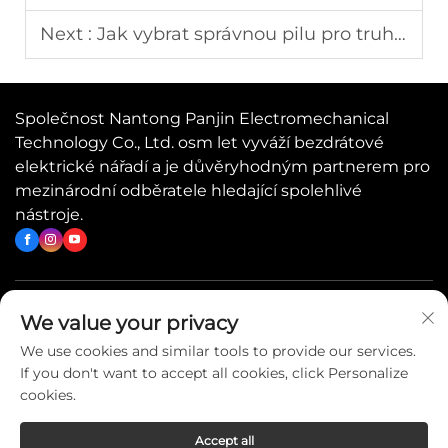
Next :
Jak vybrat správnou pilu pro truhlářskou práci v roce 2025
Společnost Nantong Panjin Electromechanical
Technology Co., Ltd. osm let vyváží bezdrátové
elektrické nářadí a je důvěryhodným partnerem pro
mezinárodní odběratele hledající spolehlivé
nástroje.
Rychlé odkazy
We value your privacy
We use cookies and similar tools to provide our services.
If you don't want to accept all cookies, click Personalize
Kontaktujte nás
cookies.
Accept all