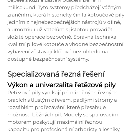
čepele s kůží a zastaví otáčení během
milisekund. Tyto systémy předcházejí vážným
zraněním, která historicky činila kotoučové pily
jedním z nejnebezpečnějších nástrojů v dílně,
a umožňují uživatelům s jistotou provádět
složité operace bezpečně. Správná technika,
kvalitní pilové kotouče a vhodné bezpečnostní
vybavení zůstávají klíčové bez ohledu na
dostupné bezpečnostní systémy.
Specializovaná řezná řešení
Výkon a univerzalita řetězové pily
Řetězové pily vynikají při náročných řezných
pracích s tlustým dřevem, padlými stromy a
rozsáhlém prořezávání, které přesahuje
možnosti běžných pil. Modely se spalovacím
motorem poskytují maximální řeznou
kapacitu pro profesionální arboristy a lesníky,