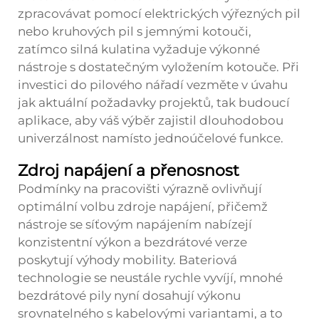
zpracovávat pomocí elektrických výřezných pil
nebo kruhových pil s jemnými kotouči,
zatímco silná kulatina vyžaduje výkonné
nástroje s dostatečným vyložením kotouče. Při
investici do pilového nářadí vezměte v úvahu
jak aktuální požadavky projektů, tak budoucí
aplikace, aby váš výběr zajistil dlouhodobou
univerzálnost namísto jednoúčelové funkce.
Zdroj napájení a přenosnost
Podmínky na pracovišti výrazně ovlivňují
optimální volbu zdroje napájení, přičemž
nástroje se síťovým napájením nabízejí
konzistentní výkon a bezdrátové verze
poskytují výhody mobility. Bateriová
technologie se neustále rychle vyvíjí, mnohé
bezdrátové pily nyní dosahují výkonu
srovnatelného s kabelovými variantami, a to