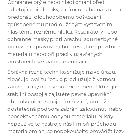
Ochranné brýle nebo hledí chrání před
odletujícími úlomky, zatímco ochrana sluchu
předchází dlouhodobému poškození
způsobenému prodlouženým vystavením
hlasitému řeznému hluku. Respirátory nebo
ochranné masky proti prachu jsou nezbytné
při řezání upravovaného dřeva, kompozitních
materiálů nebo při práci v uzavřených
prostorech se špatnou ventilací.
Správná řezná technika snižuje riziko úrazu,
zlepšuje kvalitu řezu a prodlužuje životnost
zařízení díky menšímu opotřebení. Udržujte
stabilní postoj a zajistěte pevné upevnění
obrobku před zahájením řezání, protože
dostatečná podpora zabrání zakousnutí nebo
neočekávanému pohybu materiálu. Nikdy
nepoužívejte nástroje násilím při průchodu
materiálem ani se nepokoušejte provádět řezy