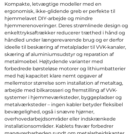
Kompakte, letvægtige modeller med en
ergonomisk, ikke-glidende greb er perfekte til
hjemmelavet DIY-arbejde og mindre
hjemmerenoveringer. Deres strømlinede design og
enkelttryksaftrækker reducerer træthed i hånd og
håndled under længerevarende brug og er derfor
ideelle til beskæring af metalplader til VVK-kanaler,
skæring af aluminiumsudstyr og reparation af
metalmoebel. Højtydende varianter med
forbedrede børsteløse motorer og lithiumbatterier
med høj kapacitet klare nemt opgaver af
mellemstor størrelse som installation af metaltag,
arbejde med bilkarosseri og fremstilling af VVK-
systemer i hjemmeværksteder, byggepladser og
metalværksteder – ingen kabler betyder fleksibel
bevægelighed, også i snævre hjørner,
overhovedarbejdsområder eller indskrænkede
installationsområder. Kablets fravær forbedrer
manøvrerbarheden rundt om metalarbejdskanter,