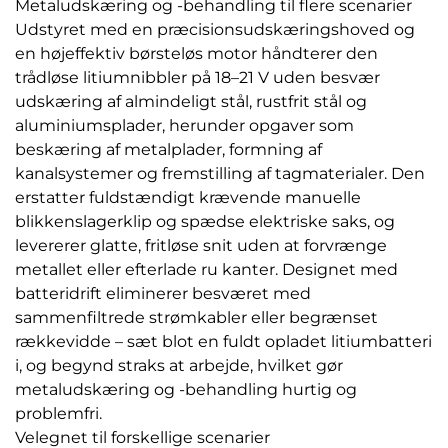
Metaludskæring og -behandling til flere scenarier
Udstyret med en præcisionsudskæringshoved og
en højeffektiv børsteløs motor håndterer den
trådløse litiumnibbler på 18–21 V uden besvær
udskæring af almindeligt stål, rustfrit stål og
aluminiumsplader, herunder opgaver som
beskæring af metalplader, formning af
kanalsystemer og fremstilling af tagmaterialer. Den
erstatter fuldstændigt krævende manuelle
blikkenslagerklip og spædse elektriske saks, og
levererer glatte, fritløse snit uden at forvrænge
metallet eller efterlade ru kanter. Designet med
batteridrift eliminerer besværet med
sammenfiltrede strømkabler eller begrænset
rækkevidde – sæt blot en fuldt opladet litiumbatteri
i, og begynd straks at arbejde, hvilket gør
metaludskæring og -behandling hurtig og
problemfri.
Velegnet til forskellige scenarier