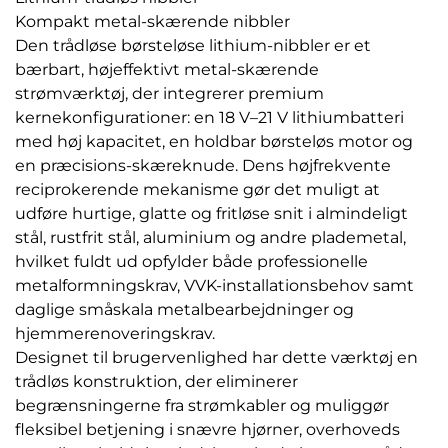
Kompakt metal-skærende nibbler
Den trådløse børsteløse lithium-nibbler er et
bærbart, højeffektivt metal-skærende
strømværktøj, der integrerer premium
kernekonfigurationer: en 18 V–21 V lithiumbatteri
med høj kapacitet, en holdbar børsteløs motor og
en præcisions-skæreknude. Dens højfrekvente
reciprokerende mekanisme gør det muligt at
udføre hurtige, glatte og fritløse snit i almindeligt
stål, rustfrit stål, aluminium og andre plademetal,
hvilket fuldt ud opfylder både professionelle
metalformningskrav, VVK-installationsbehov samt
daglige småskala metalbearbejdninger og
hjemmerenoveringskrav.
Designet til brugervenlighed har dette værktøj en
trådløs konstruktion, der eliminerer
begrænsningerne fra strømkabler og muliggør
fleksibel betjening i snævre hjørner, overhoveds