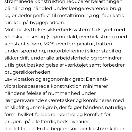
strømlinede konstruktion reducerer belastningen
på hånd og håndled under længerevarende brug
og er derfor perfekt til metaltrimning og -fabrikation
direkte på byggepladsen.
Multibeskyttelsessikkerhedssystem: Udstyret med
5 beskyttelseslag (strømudfald, overbelastning med
konstant strøm, MOS-overtemperatur, batteri-
under-spænding, motorblokering) sikrer stabil og
sikker drift under alle arbejdsforhold og forhindrer
utilsigtet beskadigelse af værktøjet samt forbedrer
brugersikkerheden.
Lav vibration og ergonomisk greb: Den anti-
vibrationsbaserede konstruktion minimerer
håndens følelse af nummenhed under
længerevarende skæretasker og kombineres med
et slipfrit gummi-greb, der følger håndens naturlige
form, hvilket forbedrer kontrol og komfort for
brugere på alle færdighedsniveauer.
Kablet frihed: Fri fra begrænsninger fra strømkabler