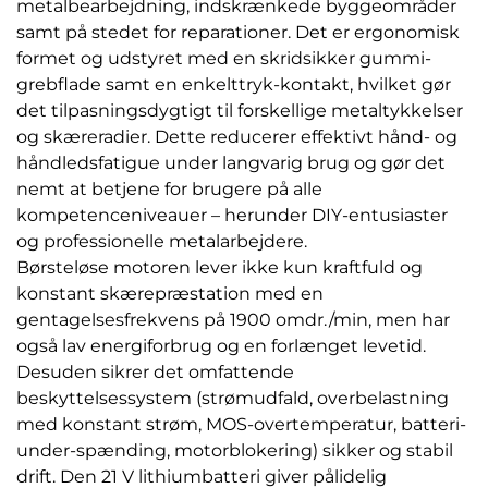
metalbearbejdning, indskrænkede byggeområder
samt på stedet for reparationer. Det er ergonomisk
formet og udstyret med en skridsikker gummi-
grebflade samt en enkelttryk-kontakt, hvilket gør
det tilpasningsdygtigt til forskellige metaltykkelser
og skæreradier. Dette reducerer effektivt hånd- og
håndledsfatigue under langvarig brug og gør det
nemt at betjene for brugere på alle
kompetenceniveauer – herunder DIY-entusiaster
og professionelle metalarbejdere.
Børsteløse motoren lever ikke kun kraftfuld og
konstant skærepræstation med en
gentagelsesfrekvens på 1900 omdr./min, men har
også lav energiforbrug og en forlænget levetid.
Desuden sikrer det omfattende
beskyttelsessystem (strømudfald, overbelastning
med konstant strøm, MOS-overtemperatur, batteri-
under-spænding, motorblokering) sikker og stabil
drift. Den 21 V lithiumbatteri giver pålidelig