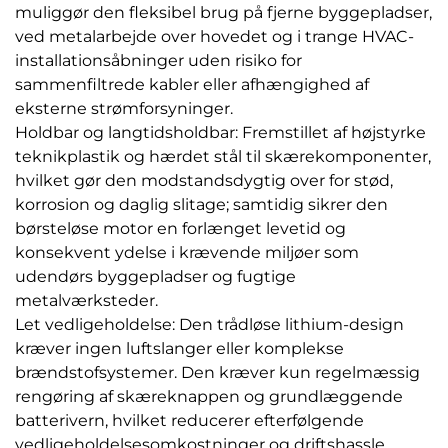
muliggør den fleksibel brug på fjerne byggepladser,
ved metalarbejde over hovedet og i trange HVAC-
installationsåbninger uden risiko for
sammenfiltrede kabler eller afhængighed af
eksterne strømforsyninger.
Holdbar og langtidsholdbar: Fremstillet af højstyrke
teknikplastik og hærdet stål til skærekomponenter,
hvilket gør den modstandsdygtig over for stød,
korrosion og daglig slitage; samtidig sikrer den
børsteløse motor en forlænget levetid og
konsekvent ydelse i krævende miljøer som
udendørs byggepladser og fugtige
metalværksteder.
Let vedligeholdelse: Den trådløse lithium-design
kræver ingen luftslanger eller komplekse
brændstofsystemer. Den kræver kun regelmæssig
rengøring af skæreknappen og grundlæggende
batterivern, hvilket reducerer efterfølgende
vedligeholdelsesomkostninger og driftshassle.