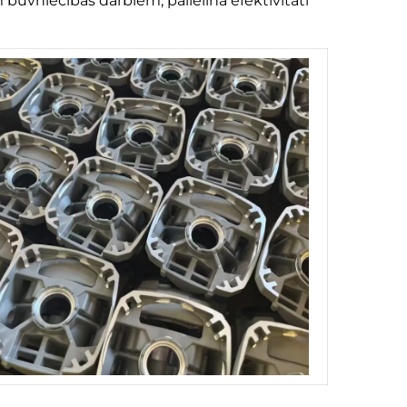
būvniecības darbiem; palielina efektivitāti