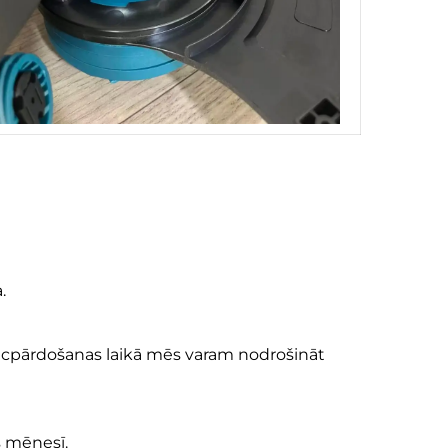
.
ēcpārdošanas laikā mēs varam nodrošināt
 mēnesī.