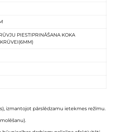
M
RŪVJU PIESTIPRINĀŠANA KOKA
SKRŪVEI(6MM)
āls), izmantojot pārslēdzamu ietekmes režīmu.
emolēšanu).