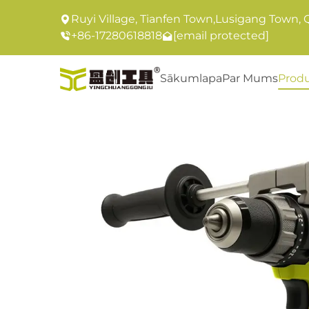
Ruyi Village, Tianfen Town,Lusigang Town, 
+86-17280618818
[email protected]
Sākumlapa
Par Mums
Produ