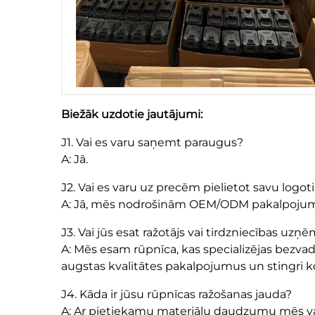
Biežāk uzdotie jautājumi:
J1. Vai es varu saņemt paraugus?
A: Jā.
J2. Vai es varu uz precēm pielietot savu logot
A: Jā, mēs nodrošinām OEM/ODM pakalpojumus; 
J3. Vai jūs esat ražotājs vai tirdzniecības uz
A: Mēs esam rūpnīca, kas specializējas bezv
augstas kvalitātes pakalpojumus un stingri ko
J4. Kāda ir jūsu rūpnīcas ražošanas jauda?
A: Ar pietiekamu materiālu daudzumu mēs v