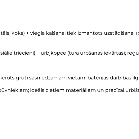
tāls, koks) + viegla kalšana; tiek izmantots uzstādīšana
ālie triecieni) + urbjkopce (tura urbšanas iekārtas); regu
rots grūti sasniedzamām vietām; baterijas darbības ilg
vniekiem; ideāls cietiem materiāliem un precīzai urbiša