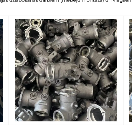
 mājas uzlabošanas darbiem (mēbeļu montāža) un viegliem 