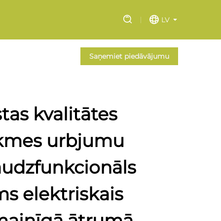
LV
Saņemiet piedāvājumu
as kvalitātes
ekmes urbjumu
udzfunkcionāls
s elektriskais
mainīgā ātrumā,