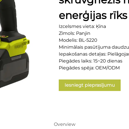
enerģijas rīk
Izcelsmes vieta: Ķīna
Zīmols: Panjin
Modelis: BL-5220
Minimālais pasūtījuma daudz
Iepakošanas detaļas: Pielāgoj
Piegādes laiks: 15~20 dienas
Piegādes spēja: OEM/ODM
Iesniegt pieprasījumu
Overview