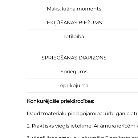
Maks. krāņa moments
IEKĻŪŠANAS BIEŽUMS:
Ietilpība
SPRIEGŠANAS DIAPIZONS
Spriegums
Aprīkojuma
Konkurējošie priekšrocības:
Daudzmaterialu pielāgojamība: urbj gan cietu
2. Praktisks viegls ietekme: Ar āmura ierīc