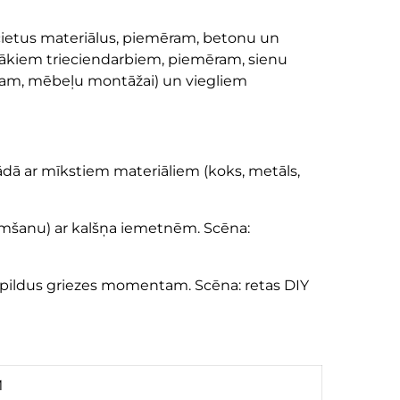
n cietus materiālus, piemēram, betonu un
glākiem trieciendarbiem, piemēram, sienu
mēram, mēbeļu montāžai) un viegliem
rādā ar mīkstiem materiāliem (koks, metāls,
oņemšanu) ar kalšņa iemetnēm. Scēna:
papildus griezes momentam. Scēna: retas DIY
M