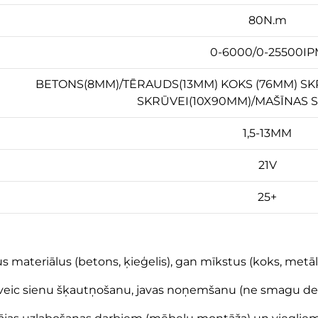
80N.m
0-6000/0-25500IP
BETONS(8MM)/TĒRAUDS(13MM) KOKS (76MM) SK
SKRŪVEI(10X90MM)/MAŠĪNAS 
1,5-13MM
21V
25+
s materiālus (betons, ķieģelis), gan mīkstus (koks, met
ēm veic sienu šķautņošanu, javas noņemšanu (ne smagu d