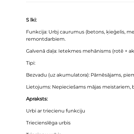
S īki:
Funkcija: Urbj caurumus (betons, ķieģelis, me
remontdarbiem.
Galvenā daļa: Ietekmes mehānisms (rotē + aksi
Tipi:
Bezvadu (uz akumulatora): Pārnēsājams, piemē
Lietojums: Nepieciešams mājas meistariem, bū
Apraksts:
Urbi ar triecienu funkciju
Triecienslēga urbis