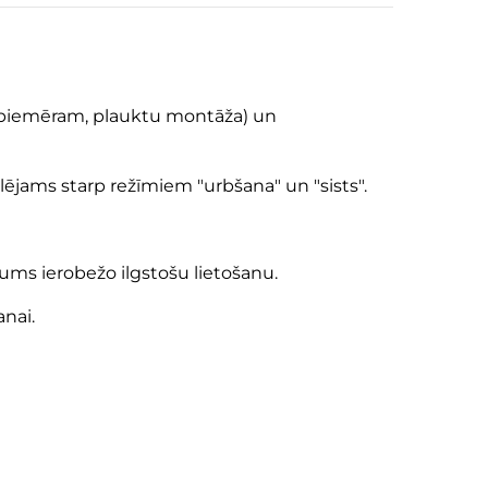
i (piemēram, plauktu montāža) un
lējams starp režīmiem "urbšana" un "sists".
ums ierobežo ilgstošu lietošanu.
nai.