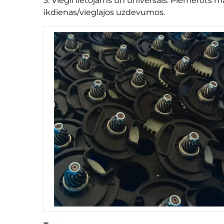
3. Viegli lietojams un universāls: Piemērots
ikdienas/vieglajos uzdevumos.