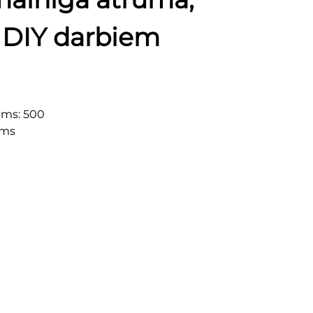
s DIY darbiem
ums: 500
ams