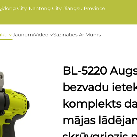
Qidong City, Nantong City, Jiangsu Province
kti
Jaunumi
Video
Sazināties Ar Mums
BL-5220 Augst
bezvadu iet
komplekts da
mājas lādējam
skrūvgriezis 