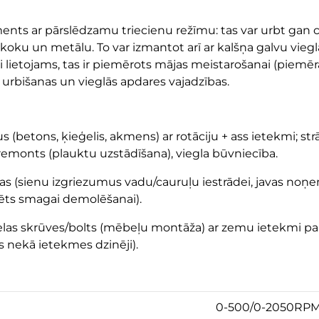
ruments ar pārslēdzamu triecienu režīmu: tas var urbt ga
koku un metālu. To var izmantot arī ar kalšņa galvu vie
gli lietojams, tas ir piemērots mājas meistarošanai (pie
s urbišanas un vieglās apdares vajadzības.
 (betons, ķieģelis, akmens) ar rotāciju + ass ietekmi; st
remonts (plauktu uzstādīšana), viegla būvniecība.
bības (sienu izgriezumus vadu/cauruļu iestrādei, javas n
zēts smagai demolēšanai).
lielas skrūves/bolts (mēbeļu montāža) ar zemu ietekmi 
s nekā ietekmes dzinēji).
0-500/0-2050RP