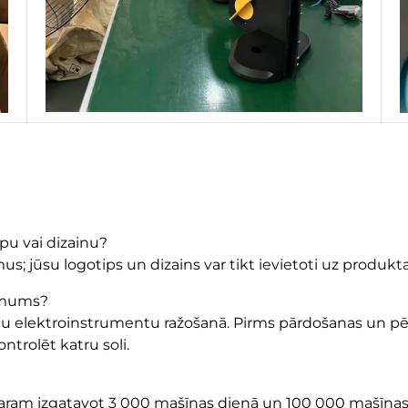
ipu vai dizainu?
jūsu logotips un dizains var tikt ievietoti uz produkta
ņēmums?
adu elektroinstrumentu ražošanā. Pirms pārdošanas un p
ntrolēt katru soli.
aram izgatavot 3 000 mašīnas dienā un 100 000 mašīnas