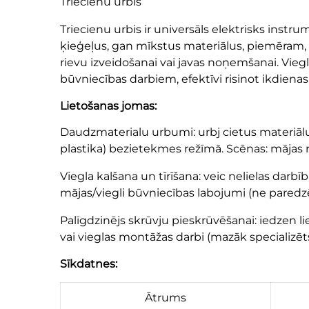
Triecienu urbis
Triecienu urbis ir universāls elektrisks inst
ķieģeļus, gan mīkstus materiālus, piemēram, 
rievu izveidošanai vai javas noņemšanai. Vie
būvniecības darbiem, efektīvi risinot ikdiena
Lietošanas jomas:
Daudzmaterialu urbumi: urbj cietus materiālus
plastika) bezietekmes režīmā. Scēnas: mājas 
Viegla kalšana un tīrīšana: veic nelielas dar
mājas/viegli būvniecības labojumi (ne pared
Palīgdzinējs skrūvju pieskrūvēšanai: iedzen 
vai vieglas montāžas darbi (mazāk specializēt
Sīkdatnes:
Ātrums