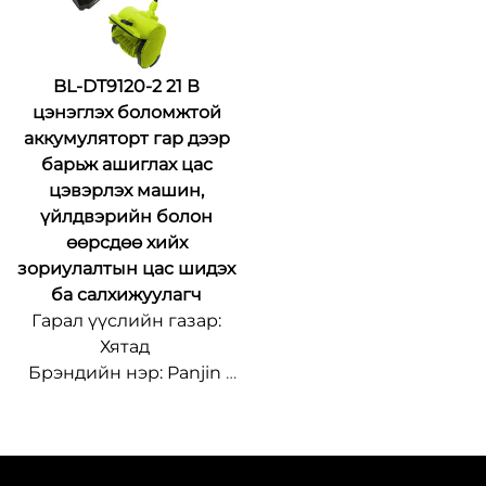
BL-DT9120-2 21 В
цэнэглэх боломжтой
аккумуляторт гар дээр
барьж ашиглах цас
цэвэрлэх машин,
үйлдвэрийн болон
өөрсдөө хийх
зориулалтын цас шидэх
ба салхижуулагч
Гарал үүслийн газар:
Хятад
Брэндийн нэр: Panjin
Загварын дугаар: BL-
DT9120-2
Хамгийн бага
захидалтын хэмжээ: