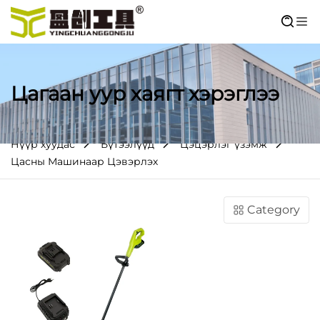
Цагаан уур хаягт хэрэглээ
Нүүр хуудас
Бүтээлүүд
Цэцэрлэг үзэмж
Цасны Машинаар Цэвэрлэх
Category