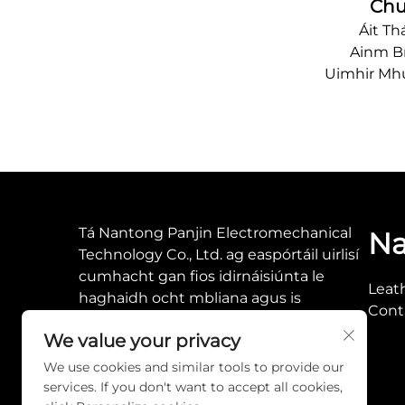
Ch
Áit Th
Ainm Br
Uimhir Mh
Íosmhé
Sonraí Pacaío
Am Míoch
Cumais Sol
Tá Nantong Panjin Electromechanical
Na
Technology Co., Ltd. ag easpórtáil uirlisí
cumhacht gan fios idirnáisiúnta le
Leat
haghaidh ocht mbliana agus is
Cont
comhpháirtí iontaofa iad do
We value your privacy
cheannaitheoirí domhanda a bhfuil
uirlisí oiriúnacha uathu.
We use cookies and similar tools to provide our
services. If you don't want to accept all cookies,