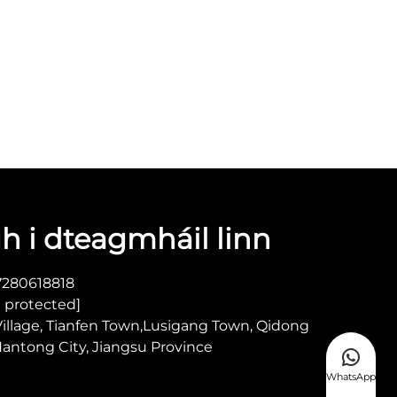
gh i dteagmháil linn
7280618818
l protected]
Village, Tianfen Town,Lusigang Town, Qidong
Nantong City, Jiangsu Province
WhatsApp