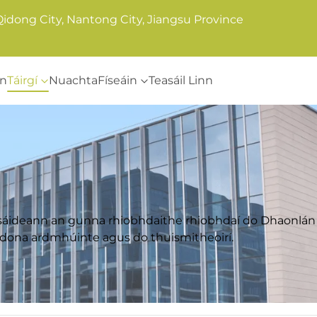
Qidong City, Nantong City, Jiangsu Province
nn
Táirgí
Nuachta
Físeáin
Teasáil Linn
úsáideann an gunna rhiobhdaithe rhiobhdaí do Dhaonlán
 dona ardmhúinte agus do thuismitheoirí.
dó