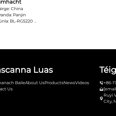
umhacht
áirge: China
anda: Panjin
únla: BL-RG5220
id Ordú: 500
chta: Saincheaptha
áin: 15~20 Lá
áthair: OEM/ODM
scanna Luas
Téi
hanach Baile
About Us
Products
News
Videos
+86-1
act Us
[emai
Ruyi 
City, 