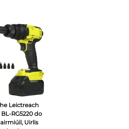
dhe Leictreach
 BL-RG5220 do
irmiúil, Uirlis