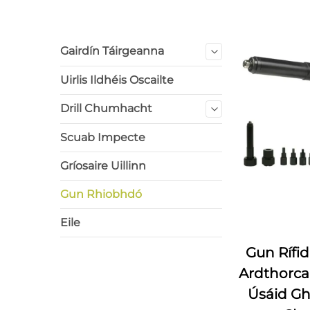
Gairdín Táirgeanna
Uirlis Ildhéis Oscailte
Drill Chumhacht
Scuab Impecte
Gríosaire Uillinn
Gun Rhiobhdó
Eile
Gun Rífi
Ardthorca
Úsáid Gha