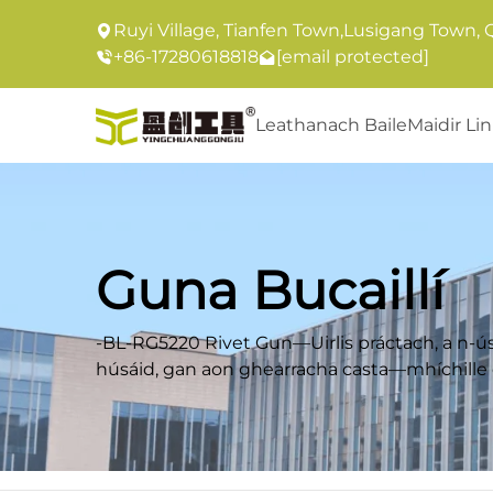
Ruyi Village, Tianfen Town,Lusigang Town, 
+86-17280618818
[email protected]
Leathanach Baile
Maidir Li
Guna Bucaillí
-BL-RG5220 Rivet Gun—Uirlis práctach, a n-
húsáid, gan aon ghearracha casta—mhíchille
Leathanach Baile
Táirgí
Gun Rhiobh