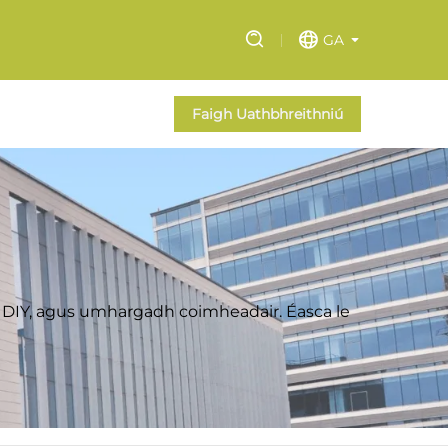
GA
Faigh Uathbhreithniú
 DIY, agus umhargadh coimheadair. Éasca le