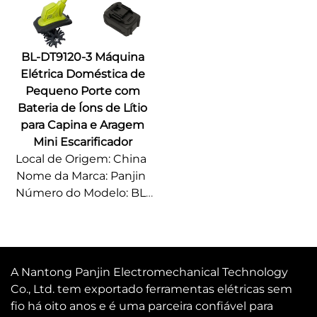
BL-DT9120-3 Máquina
Elétrica Doméstica de
Pequeno Porte com
Bateria de Íons de Lítio
para Capina e Aragem
Mini Escarificador
Local de Origem: China
Nome da Marca: Panjin
Número do Modelo: BL-
DT9120-3
Quantidade mínima de
encomenda: 500 pcs
Detalhes da Embalagem:
A Nantong Panjin Electromechanical Technology
Personalizável
Co., Ltd. tem exportado ferramentas elétricas sem
Prazo de Entrega: 15~20
fio há oito anos e é uma parceira confiável para
Dias