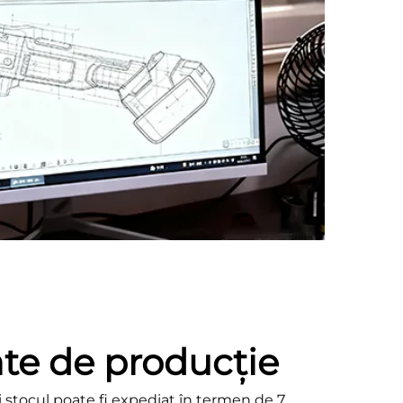
te de producție
i stocul poate fi expediat în termen de 7