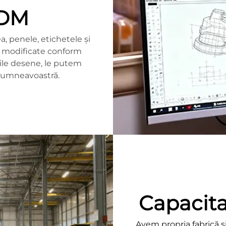
ODM
a, penele, etichetele și
fi modificate conform
riile desene, le putem
dumneavoastră.
Capacita
Avem propria fabrică ș