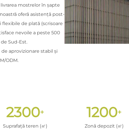
livrarea mostrelor în șapte
 noastră oferă asistență post-
 flexibile de plată (scrisoare
atisface nevoile a peste 500
a de Sud-Est.
 de aprovizionare stabil și
OEM/ODM.
2300
1200
+
+
Suprafață teren (㎡)
Zonă depozit (㎡)