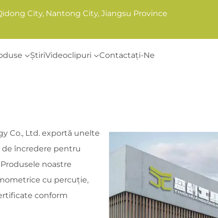
Qidong City, Nantong City, Jiangsu Province
oduse
Știri
Videoclipuri
Contactați-Ne
 Co., Ltd. exportă unelte
er de încredere pentru
. Produsele noastre
amometrice cu percuție,
certificate conform