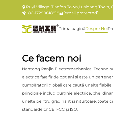
Ruyi Village, Tianfen Town,Lusigang Town, 
+86-17280618818
[email protected]
Prima pagină
Despre Noi
Pr
Ce facem noi
Nantong Panjin Electromechanical Technology
electrice fără fir de opt ani și este un parten
cumpărătorii globali care caută unelte fiabile
principale includ burghie electrice, chei din
unelte pentru grădinărit și nituitoare, toate 
standardelor CE, FCC și ISO.