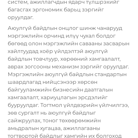
систем, ажиллагчдын ядарч түлшрэхийг
багасгах эргономик барьц зэргийг
оруулдаг.
Аюулгүй байдлын онцлог шинж чанарууд
мэргэжлийн орчинд илүү чухал болдог
бөгөөд олон мэргэжлийн савааны засварын
хайлтуудад хоёр үйлдэлтэй аюулгүй
байдлын товчлуур, хөрөөний хамгаалалт,
аврах зогсооны механизм зэргийг оруулдаг.
Мэргэжлийн аюулгүй байдлын стандартын
шаардлагад нийцсэнээр хөрсөн
байгууламжийн бизнесийн даатгалын
хамгаалалт, хариуцлагын эрсдэлийг
бууруулдаг. Тогтмол үйлдвэрийн үйлчилгээ,
зөв сургалт нь аюулгүй байдлыг
сайжруулах, тоног төхөөрөмжийн
амьдралын хугацаа, ажиллагааны
тогтвортой байдлыг хамгийн их болгоход