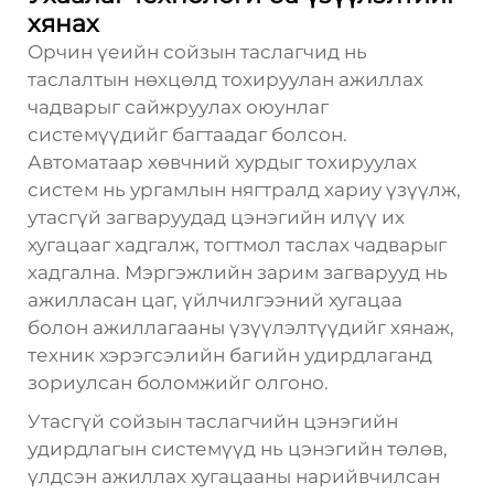
хянах
Орчин үеийн сойзын таслагчид нь
таслалтын нөхцөлд тохируулан ажиллах
чадварыг сайжруулах оюунлаг
системүүдийг багтаадаг болсон.
Автоматаар хөвчний хурдыг тохируулах
систем нь ургамлын нягтралд хариу үзүүлж,
утасгүй загваруудад цэнэгийн илүү их
хугацааг хадгалж, тогтмол таслах чадварыг
хадгална. Мэргэжлийн зарим загварууд нь
ажилласан цаг, үйлчилгээний хугацаа
болон ажиллагааны үзүүлэлтүүдийг хянаж,
техник хэрэгсэлийн багийн удирдлаганд
зориулсан боломжийг олгоно.
Утасгүй сойзын таслагчийн цэнэгийн
удирдлагын системүүд нь цэнэгийн төлөв,
үлдсэн ажиллах хугацааны нарийвчилсан