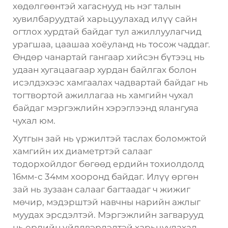
хөдөлгөөнтэй хагаснууд нь нэг талын
хувилбаруудтай харьцуулахад илүү сайн
огтлох хурдтай байдаг тул ажиллуулагчид
урагшаа, цаашаа хоёуланд нь тосож чаддаг.
Өндөр чанартай гангаар хийсэн бүтээц нь
удаан хугацаагаар хурдан байлгах болон
исэлдэхээс хамгаалах чадвартай байдаг нь
тогтвортой ажиллагаа нь хамгийн чухал
байдаг мэргэжлийн хэрэглээнд ялангуяа
чухал юм.
Хутгын зай нь үржилтэй таслах боломжтой
хамгийн их диаметртэй салааг
тодорхойлдог бөгөөд ердийн тохиолдолд
16мм-с 34мм хооронд байдаг. Илүү өргөн
зай нь зузаан салааг багтаадаг ч жижиг
мөчир, мэдэрштэй навчны нарийн ажлыг
муудах эрсдэлтэй. Мэргэжлийн загварууд
нь ердийн үйлдвэрлэлтэй харьцуулахад