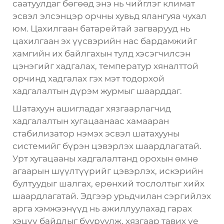
саатуулдаг бөгөөд энэ нь чийглэг климат
эсвэл элсэнцэр орчны хувьд ялангуяа чухал
юм. Цахилгаан батарейтай загварууд нь
цахилгаан эх үүсвэрийн нас бардамжийг
хамгийн их байлгахын тулд хэсэгчилсэн
цэнэгийг хадгалах, температур хяналттой
орчинд хадгалах гэх мэт тодорхой
хадгалалтын дүрэм журмыг шаарддаг.
Шатахуун ашигладаг хязгаарлагчид
хадгалалтын хугацаанаас хамааран
стабилизатор нэмэх эсвэл шатахууны
системийг бүрэн цэвэрлэх шаардлагатай.
Урт хугацааны хадгалалтанд орохын өмнө
агаарын шүүлтүүрийг цэвэрлэх, искэрийн
бултуудыг шалгах, ерөнхий тослолтыг хийх
шаардлагатай. Эдгээр урьдчилан сэргийлэх
арга хэмжээнүүд нь ажиллуулахад гарах
хэцүү байдлыг бууруулж, хязгаар тавих үе