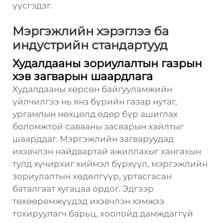
үүсгэдэг.
Мэргэжлийн хэрэглээ ба
индустрийн стандартууд
Худалдааны зориулалтын газрын
хэв загварын шаардлага
Худалдааны хөрсөн байгууламжийн
үйлчилгээ нь янз бүрийн газар нутаг,
ургамлын нөхцөлд өдөр бүр ашиглах
боломжтой савааны засварын хайлтыг
шаарддаг. Мэргэжлийн загваруудад
ихэвчлэн найдвартай ажиллахыг хангахын
тулд хүчирхиг хиймэл бүрхүүл, мэргэжлийн
зориулалтын хөдөлгүүр, уртасгасан
баталгаат хугацаа ордог. Эдгээр
төхөөрөмжүүдэд ихэвчлэн хэмжээ
тохируулагч барьц, хоолойд дамждаггүй