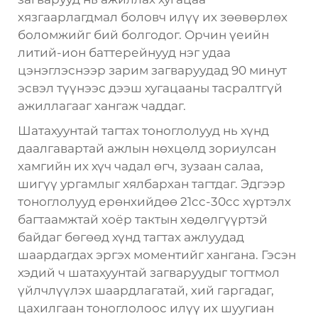
хязгаарлагдмал боловч илүү их зөөвөрлөх
боломжийг бий болгодог. Орчин үеийн
литий-ион баттерейнууд нэг удаа
цэнэглэснээр зарим загваруудад 90 минут
эсвэл түүнээс дээш хугацааны тасралтгүй
ажиллагааг хангаж чаддаг.
Шатахуунтай тагтах тоноглолууд нь хүнд
даалгавартай ажлын нөхцөлд зориулсан
хамгийн их хүч чадал өгч, зузаан салаа,
шигүү ургамлыг хялбархан тагтдаг. Эдгээр
тоноглолууд ерөнхийдөө 21cc-30cc хүртэлх
багтаамжтай хоёр тактын хөдөлгүүртэй
байдаг бөгөөд хүнд тагтах ажлуудад
шаардагдах эргэх моментийг хангана. Гэсэн
хэдий ч шатахуунтай загваруудыг тогтмол
үйлчлүүлэх шаардлагатай, хий гаргадаг,
цахилгаан тоноглолоос илүү их шуугиан