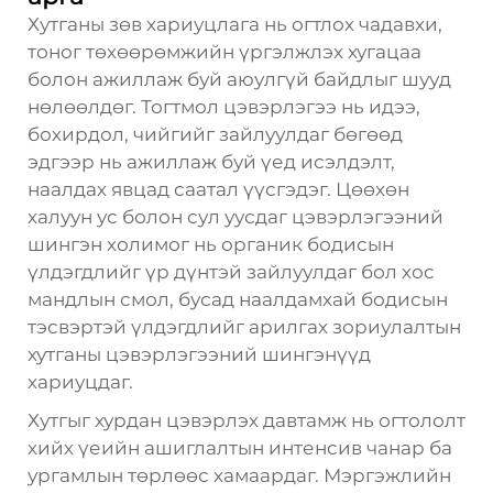
Хутганы зөв хариуцлага нь огтлох чадавхи,
тоног төхөөрөмжийн үргэлжлэх хугацаа
болон ажиллаж буй аюулгүй байдлыг шууд
нөлөөлдөг. Тогтмол цэвэрлэгээ нь идээ,
бохирдол, чийгийг зайлуулдаг бөгөөд
эдгээр нь ажиллаж буй үед исэлдэлт,
наалдах явцад саатал үүсгэдэг. Цөөхөн
халуун ус болон сул уусдаг цэвэрлэгээний
шингэн холимог нь органик бодисын
үлдэгдлийг үр дүнтэй зайлуулдаг бол хос
мандлын смол, бусад наалдамхай бодисын
тэсвэртэй үлдэгдлийг арилгах зориулалтын
хутганы цэвэрлэгээний шингэнүүд
хариуцдаг.
Хутгыг хурдан цэвэрлэх давтамж нь огтололт
хийх үеийн ашиглалтын интенсив чанар ба
ургамлын төрлөөс хамаардаг. Мэргэжлийн