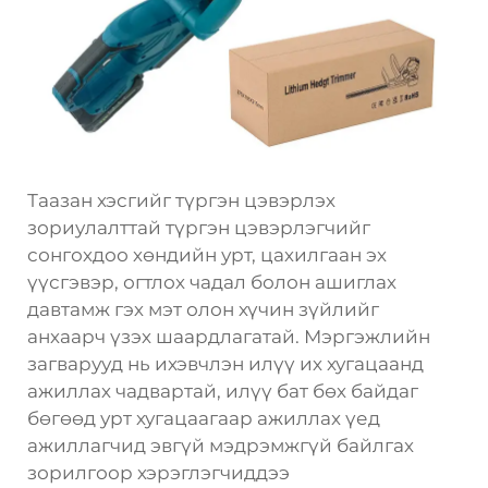
Таазан хэсгийг түргэн цэвэрлэх
зориулалттай түргэн цэвэрлэгчийг
сонгохдоо хөндийн урт, цахилгаан эх
үүсгэвэр, огтлох чадал болон ашиглах
давтамж гэх мэт олон хүчин зүйлийг
анхаарч үзэх шаардлагатай. Мэргэжлийн
загварууд нь ихэвчлэн илүү их хугацаанд
ажиллах чадвартай, илүү бат бөх байдаг
бөгөөд урт хугацаагаар ажиллах үед
ажиллагчид эвгүй мэдрэмжгүй байлгах
зорилгоор хэрэглэгчиддээ