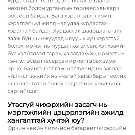
хурдасгадаг бөгөөд энэ нь хагалгааны
нөхцөл болон ургамлын төрлөөс хамаарч
өөр өөр байдаг. Бага хэрэглэдэг гэрийн
хэрэглэгчид жилд нэг удаа хурдасгах
хэрэгтэй байдаг. Хурдасгах шаардлагатайг
зааж буй шинжүүдэд илүү их хүч хэрэгтэй
болох, ирмэг нь муудаж хагалсан, хэт хэвийн
бус хэлбэлзэл гарах, харагдахуйц ирмэгт нь
гэмтэл эсвэл тасарсан ирмэг гарах зэрэг
орно. Байнга шалгаж, цаг тухайд нь засвар
үйлчилгээ хийх нь үнэтэй хагалбарыг солих
шаардлагатай болох эвдрэлийг урьдчилан
сэргийлдэг.
Утасгүй чихэрхийн засагч нь
мэргэжлийн цэцэрлэгийн ажилд
хангалттай хүчтэй юу?
Орчин үеийн лити-ион батарейт чихэрхийн