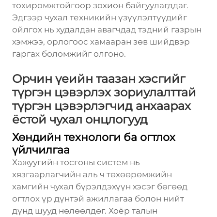
тохиромжтойгоор зохион байгуулагддаг.
Эдгээр чухал техникийн үзүүлэлтүүдийг
ойлгох нь худалдан авагчдад тэдний газрын
хэмжээ, орлогоос хамааран зөв шийдвэр
гаргах боломжийг олгоно.
Орчин үеийн таазан хэсгийг
түргэн цэвэрлэх зориулалттай
түргэн цэвэрлэгчид анхаарах
ёстой чухал онцлогууд
Хөндийн технологи ба огтлох
үйлчилгаа
Хажуугийн тосгоны систем нь
хязгаарлагчийн аль ч төхөөрөмжийн
хамгийн чухал бүрэлдэхүүн хэсэг бөгөөд
огтлох үр дүнтэй ажиллагаа болон нийт
дүнд шууд нөлөөлдөг. Хоёр талын