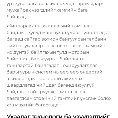
урт хугацаагаар ажиллах үед гарны ядарч
муухайрах үзэгдлийг хамгийн бага
байлгадаг.
Жин тараах нь ажиллагчийн амгалан
байдлын хувьд маш чухал үүрэг гүйцэтгэдэг
бөгөөд сайтар зохион байгуулсан талбайн
сийрэг ухах хэрэгсэл нь хяналтыг хамгийн
үр дүнтэй байлгахын тулд моторын
байршил, барьгуурын байрлалыг
тэнцвэртэй байлгадаг. Тохируулагддаг
барьгуурын систем нь өөр өөр өндөртэй
ажиллагчдын өргөстэй ажиллах
шаардлагад нийцдэг бөгөөд аюулгүй
байдлыг сайжруулж, гэмтэл эсвэл
давтагдсан стрейний гэмтлийг үүсгэж болох
хэв маягийг багасгадаг.
Ухаалаг технологи ба үзүүлэлтийг