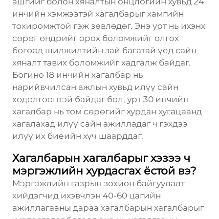
ашгийг болон хяналтын онцлогийн хувьд 24
инчийн хэмжээтэй хагалбарыг хамгийн
тохиромжтой гэж зөвлөдөг. Энэ урт нь ихэнх
сөрөг өндрийг орох боломжийг олгох
бөгөөд шилжилтийн зай багатай үед сайн
хяналт тавих боломжийг хадгалж байдаг.
Богино 18 инчийн хагалбар нь
нарийвчилсан ажлын хувьд илүү сайн
хөдөлгөөнтэй байдаг бол, урт 30 инчийн
хагалбар нь том сөрөгийг хурдан хугацаанд
хагалахад илүү сайн ажилладаг ч гэхдээ
илүү их биеийн хүч шаарддаг.
Хагалбарын хагалбарыг хэзээ ч
мэргэжлийн хурдасгах ёстой вэ?
Мэргэжлийн газрын зохион байгуулалт
хийдэгчид ихэвчлэн 40-60 цагийн
ажиллагааны дараа хагалбарын хагалбарыг