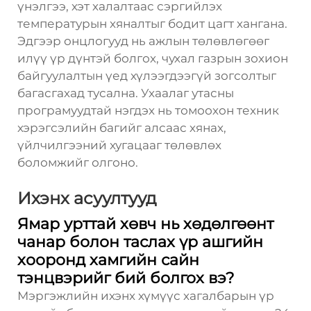
үнэлгээ, хэт халалтаас сэргийлэх
температурын хяналтыг бодит цагт хангана.
Эдгээр онцлогууд нь ажлын төлөвлөгөөг
илүү үр дүнтэй болгох, чухал газрын зохион
байгуулалтын үед хүлээгдээгүй зогсолтыг
багасгахад тусална. Ухаалаг утасны
програмуудтай нэгдэх нь томоохон техник
хэрэгсэлийн багийг алсаас хянах,
үйлчилгээний хугацааг төлөвлөх
боломжийг олгоно.
Ихэнх асуултууд
Ямар урттай хөвч нь хөдөлгөөнт
чанар болон таслах үр ашгийн
хооронд хамгийн сайн
тэнцвэрийг бий болгох вэ?
Мэргэжлийн ихэнх хүмүүс хагалбарын үр