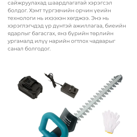
сайжруулахад шаардлагатай хэрэгсэл
болдог. Хэмт түргэвчийн орчин үеийн
технологи нь ихээхэн хөгджээ. Энэ нь
хэрэглэгчдэд үр дүнтэй ажиллагаа, биеийн
ядарлыг багасгах, янз бүрийн төрлийн
ургамалд илүү нарийн огтлох чадварыг
санал болгодог.