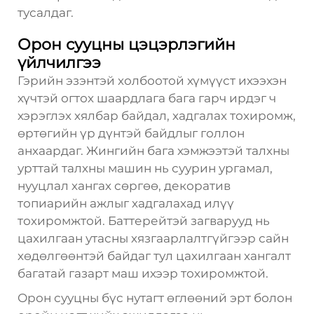
тусалдаг.
Орон сууцны цэцэрлэгийн
үйлчилгээ
Гэрийн эзэнтэй холбоотой хүмүүст ихээхэн
хүчтэй огтох шаардлага бага гарч ирдэг ч
хэрэглэх хялбар байдал, хадгалах тохиромж,
өртөгийн үр дүнтэй байдлыг голлон
анхаардаг. Жингийн бага хэмжээтэй талхны
урттай талхны машин нь суурин ургамал,
нууцлал хангах сөргөө, декоратив
топиарийн ажлыг хадгалахад илүү
тохиромжтой. Баттерейтэй загварууд нь
цахилгаан утасны хязгаарлалтгүйгээр сайн
хөдөлгөөнтэй байдаг тул цахилгаан хангалт
багатай газарт маш ихээр тохиромжтой.
Орон сууцны бүс нутагт өглөөний эрт болон