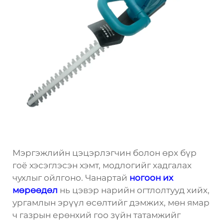
Мэргэжлийн цэцэрлэгчин болон өрх бүр
гоё хэсэглэсэн хэмт, модлогийг хадгалах
чухлыг ойлгоно. Чанартай
ногоон их
мөрөөдөл
нь цэвэр нарийн огтлолтууд хийх,
ургамлын эрүүл өсөлтийг дэмжих, мөн ямар
ч газрын ерөнхий гоо зүйн татамжийг