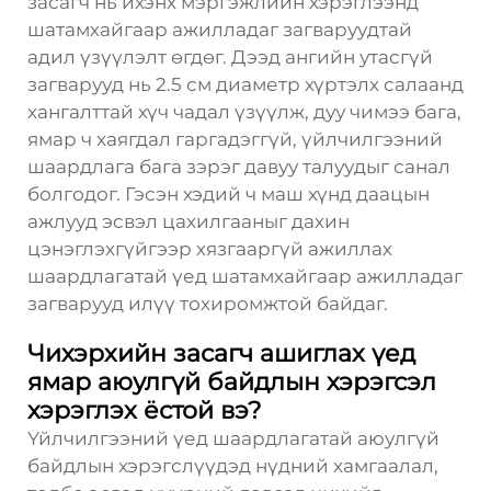
засагч нь ихэнх мэргэжлийн хэрэглээнд
шатамхайгаар ажилладаг загваруудтай
адил үзүүлэлт өгдөг. Дээд ангийн утасгүй
загварууд нь 2.5 см диаметр хүртэлх салаанд
хангалттай хүч чадал үзүүлж, дуу чимээ бага,
ямар ч хаягдал гаргадэггүй, үйлчилгээний
шаардлага бага зэрэг давуу талуудыг санал
болгодог. Гэсэн хэдий ч маш хүнд даацын
ажлууд эсвэл цахилгааныг дахин
цэнэглэхгүйгээр хязгааргүй ажиллах
шаардлагатай үед шатамхайгаар ажилладаг
загварууд илүү тохиромжтой байдаг.
Чихэрхийн засагч ашиглах үед
ямар аюулгүй байдлын хэрэгсэл
хэрэглэх ёстой вэ?
Үйлчилгээний үед шаардлагатай аюулгүй
байдлын хэрэгслүүдэд нүдний хамгаалал,