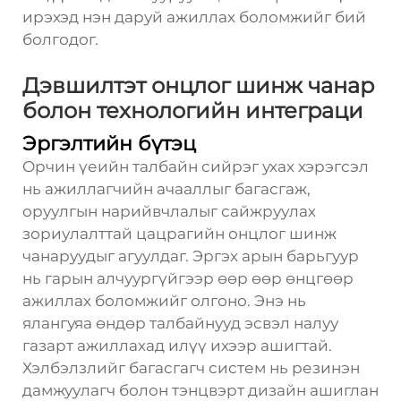
ирэхэд нэн даруй ажиллах боломжийг бий
болгодог.
Дэвшилтэт онцлог шинж чанар
болон технологийн интеграци
Эргэлтийн бүтэц
Орчин үеийн талбайн сийрэг ухах хэрэгсэл
нь ажиллагчийн ачааллыг багасгаж,
оруулгын нарийвчлалыг сайжруулах
зориулалттай цацрагийн онцлог шинж
чанаруудыг агуулдаг. Эргэх арын барьгуур
нь гарын алчуургүйгээр өөр өөр өнцгөөр
ажиллах боломжийг олгоно. Энэ нь
ялангуяа өндөр талбайнууд эсвэл налуу
газарт ажиллахад илүү ихээр ашигтай.
Хэлбэлзлийг багасгагч систем нь резинэн
дамжуулагч болон тэнцвэрт дизайн ашиглан