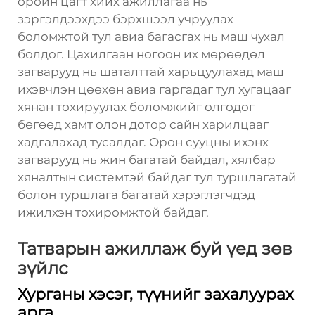
оройн цагт хийх ажиллагаа нь
зэргэлдээхдээ бэрхшээл учруулах
боломжтой тул авиа багасгах нь маш чухал
болдог. Цахилгаан
ногоон их мөрөөдөл
загварууд нь шаталттай харьцуулахад маш
ихэвчлэн цөөхөн авиа гаргадаг тул хугацааг
хянан тохируулах боломжийг олгодог
бөгөөд хамт олон дотор сайн харилцааг
хадгалахад тусалдаг. Орон сууцны ихэнх
загварууд нь жин багатай байдал, хялбар
хяналтын системтэй байдаг тул туршлагатай
болон туршлага багатай хэрэглэгчдэд
ижилхэн тохиромжтой байдаг.
Татварын ажиллаж буй үед зөв
зүйлс
Хурганы хэсэг, түүнийг захалуурах
арга