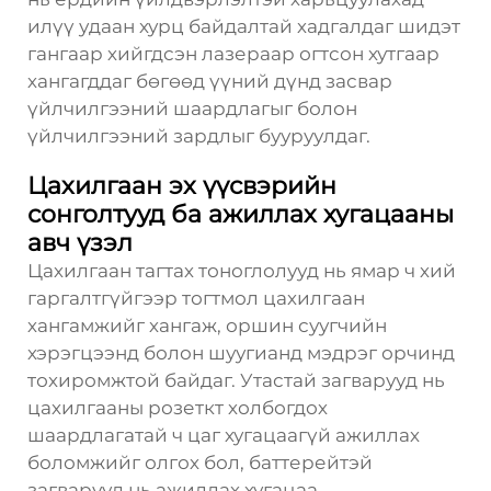
илүү удаан хурц байдалтай хадгалдаг шидэт
гангаар хийгдсэн лазераар огтсон хутгаар
хангагддаг бөгөөд үүний дүнд засвар
үйлчилгээний шаардлагыг болон
үйлчилгээний зардлыг бууруулдаг.
Цахилгаан эх үүсвэрийн
сонголтууд ба ажиллах хугацааны
авч үзэл
Цахилгаан тагтах тоноглолууд нь ямар ч хий
гаргалтгүйгээр тогтмол цахилгаан
хангамжийг хангаж, оршин суугчийн
хэрэгцээнд болон шуугианд мэдрэг орчинд
тохиромжтой байдаг. Утастай загварууд нь
цахилгааны розеткт холбогдох
шаардлагатай ч цаг хугацаагүй ажиллах
боломжийг олгох бол, баттерейтэй
загварууд нь ажиллах хугацаа