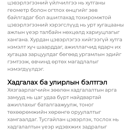
цэвэрлэгээний үйлчилгээ нь хутганы
геометр болон огтлох өнцгийг зөв
байлгадаг бол ашиглахад тохиромжтой
цэвэрлэгээний хэрэгслүүд нь урт хугацааны
ажлын үеэр талбайн нөхцөлд хариуцлагыг
хангана. Хурдан цэвэрлэгээ хийгээгүй хутга
нэмэлт хүч шаарддаг, ажиллагчид ядарч их
хугацаа зарцуулдаг бөгөөд ургамлын эдийг
гэмтээж, өвчинд өртөх магадлалыг
нэмэгдүүлдэг.
Хадгалах ба улирлын бэлтгэл
Хязгаарлагчийн зөөлөн хадгалалтын арга
замууд нь цаг удаа бүрт найдвартай
ажиллахыг баталгаажуулж, тоног
төхөөрөмжийн хөрөнгө оруулалтыг
хамгаалдаг. Тусгайлан цэвэрлэх, тослох нь
хадгалалтын үеэр идэвхжих задралыг