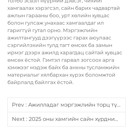
толбо эсвэл нүүрний дэвсэг, чихийг
хамгаалах хэрэгсэл, сайн барих чадвартай
ажлын гарааны боо, урт хөлийн хувцас
болон гулсаж унахаас хамгаалдаг ил
гариггүй гутал орно. Мэргэжлийн
ажилтангууд дээгүүрээс гарах аюулаас
сэргийлэхийн тулд тагт өмсөх ба замын
ирмэг дээрх ажилд харагдац сайтай хувцас
өмсөх ёстой. Гэмтэл гарвал зогсоох арга
хэмжээг мэдэж байх ба анхны тусламжийн
материалыг хялбархан хүрэх боломжтой
байрлалд байлгах ёстой.
Prev :
Ажилладаг мэргэжлийн торц түлхүүрийн үйлчилгээний зөвлөмж
Next :
2025 оны хамгийн сайн хүрдний төрлүүд: Бүх төслийн тулд бүрэн заавар