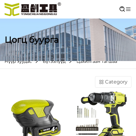
Цогц буурга
Нүүр хуудас
Бүтээлүүд
Цахилгаан Тагшаа
Category