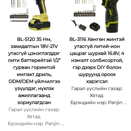
500ш
500ш
Баглаан боодлын
Баглаан боодлын
дэлгэрэнгүй мэдээлэл:
дэлгэрэнгүй мэдээлэл:
Тохируулагдах
Тохируулагдах
боломжтой
боломжтой
BL-5120 35 Нм,
BL-3116 Хөнгөн жинтэй
Хүргэлтийн хугацаа:
Хүргэлтийн хугацаа:
захидалтын 18V-21V
утасгүй литий-ион
15~20 өдөр
15~20 өдөр
утасгүй цэнэглэгддэг
цацраг шурхай 16.8V, 4
Нийлүүлэх чадавхи:
Нийлүүлэх чадавхи:
лити баттерейтэй 1/2”
нэмэлт солбисортой,
OEM/ODM
OEM/ODM
гурван горимтой
гэр дээрх DIY болон
импакт дриль,
шуруунд ороох
ODM/OEM үйлчилгээ
хэрэгсэл
үзүүлдэг, нүхлэх
Гарал үүслийн газар:
ажиллагаанд
Хятад
зориулагдсан
Брэндийн нэр: Panjin
Гарал үүслийн газар:
Загварын дугаар: BL-
Хятад
3116
Брэндийн нэр: Panjin
Хамгийн бага
Загварын дугаар: BL-
захиалгын хэмжээ: 500