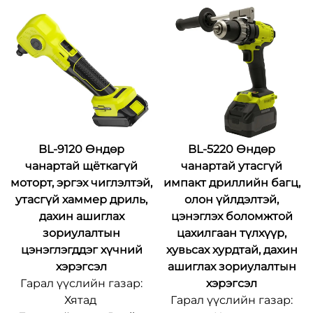
5120
Баглаан боодлын
Хамгийн бага
дэлгэрэнгүй мэдээлэл:
захидалтын хэмжээ:
Тохируулагдах
500ш
боломжтой
Баглаан боодлын
Хүргэлтийн хугацаа:
дэлгэрэнгүй мэдээлэл:
15~20 өдөр
Тохируулагдах
Нийлүүлэх чадавхи:
боломжтой
OEM/ODM
BL-9120 Өндөр
BL-5220 Өндөр
Хүргэлтийн хугацаа:
чанартай щёткагүй
чанартай утасгүй
15~20 өдөр
моторт, эргэх чиглэлтэй,
импакт дриллийн багц,
Нийлүүлэх чадавхи:
утасгүй хаммер дриль,
олон үйлдэлтэй,
OEM/ODM
дахин ашиглах
цэнэглэх боломжтой
зориулалтын
цахилгаан түлхүүр,
цэнэглэгддэг хүчний
хувьсах хурдтай, дахин
хэрэгсэл
ашиглах зориулалтын
Гарал үүслийн газар:
хэрэгсэл
Хятад
Гарал үүслийн газар: