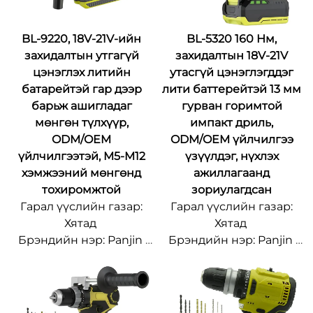
BL-9220, 18V-21V-ийн
BL-5320 160 Нм,
захидалтын утгагүй
захидалтын 18V-21V
цэнэглэх литийн
утасгүй цэнэглэгддэг
батарейтэй гар дээр
лити баттерейтэй 13 мм
барьж ашигладаг
гурван горимтой
мөнгөн түлхүүр,
импакт дриль,
ODM/OEM
ODM/OEM үйлчилгээ
үйлчилгээтэй, M5-M12
үзүүлдэг, нүхлэх
хэмжээний мөнгөнд
ажиллагаанд
тохиромжтой
зориулагдсан
Гарал үүслийн газар:
Гарал үүслийн газар:
Хятад
Хятад
Брэндийн нэр: Panjin
Брэндийн нэр: Panjin
Загварын дугаар: BL-
Загварын дугаар: BL-
9220
5320
Хамгийн бага
Хамгийн бага
захидалтын хэмжээ:
захидалтын хэмжээ: