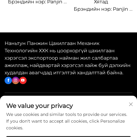
Брэндийн нэр: Panjin
Хятад
Загварын дугаар: BL-
Брэндийн нэр: Panjin
9120
Загварын дугаар: BL-
Хамгийн бага
5220
захидалтын хэмжээ:
Хамгийн бага
500ш
захиалгын хэмжээ: 500
Наньтун Панжин Цахилгаан Механик
Баглаан боодлын
Баглаан боодлын
Технологийн ХХК нь цоорхоргүй цахилгаан
дэлгэрэнгүй мэдээлэл:
дэлгэрэнгүй мэдээлэл:
хэрэгсэл экспортоор найман жил салбартаа
Тохируулагдах
Тохируулагдах
ажиллаж, найдвартай хэрэгсэл хайж буй дэлхийн
боломжтой
боломжтой
худалдан авагчдад итгэлтэй хандалттай байна.
Хүргэлтийн хугацаа:
Хүргэлтийн хугацаа:
15~20 өдөр
15~20 өдөр
Нийлүүлэх чадавхи:
Нийлүүлэх чадавхи:
OEM/ODM
OEM/ODM
Хурдан холбоосууд
We value your privacy
We use cookies and similar tools to provide our services.
If you don't want to accept all cookies, click Personalize
Биднитай холбогдох
cookies.