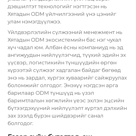
дэвшилтэт технологийг нэгтгэсэн нь
Хятадын ODM үйлчилгээний үнэ цэнийг
улам нэмэгдүүлжээ.
Үйлдвэрлэлийн сүлжээний менежмент нь
Хятадын ODM экосистемийн бас нэг чухал
хүч чадал юм. Албан ёсны компаниуд нь эд
ангижуудын нийлүүлэгчид, түүхий эдийн эх
үүсвэр, логистикийн түншүүдийн өргөн
хүрээтэй сүлжээг хадгалан байдаг бөгөөд
энэ нь зардал, хүргэх хуваарийг сайжруулах
боломжийг олгодог. Энэхүү нэгдсэн арга
барилаар ODM түншүүд нь үзэл
баримтлалын хөгжлийн үеэс эхлэн эцсийн
бүтээгдэхүүний нийлүүлэлт хүртэл дэлхийн
зах зээлд бүрэн шийдвэрийг санал
болгодог.