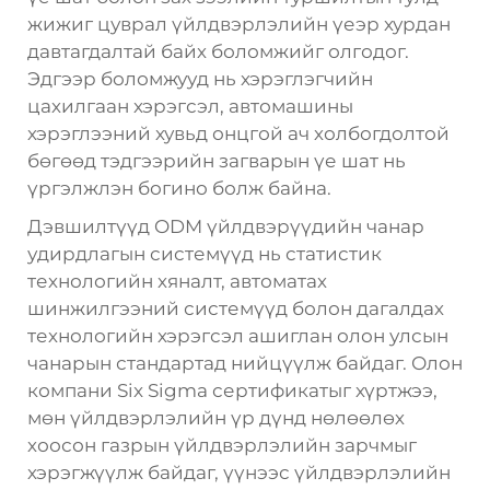
жижиг цуврал үйлдвэрлэлийн үеэр хурдан
давтагдалтай байх боломжийг олгодог.
Эдгээр боломжууд нь хэрэглэгчийн
цахилгаан хэрэгсэл, автомашины
хэрэглээний хувьд онцгой ач холбогдолтой
бөгөөд тэдгээрийн загварын үе шат нь
үргэлжлэн богино болж байна.
Дэвшилтүүд ODM үйлдвэрүүдийн чанар
удирдлагын системүүд нь статистик
технологийн хяналт, автоматах
шинжилгээний системүүд болон дагалдах
технологийн хэрэгсэл ашиглан олон улсын
чанарын стандартад нийцүүлж байдаг. Олон
компани Six Sigma сертификатыг хүртжээ,
мөн үйлдвэрлэлийн үр дүнд нөлөөлөх
хоосон газрын үйлдвэрлэлийн зарчмыг
хэрэгжүүлж байдаг, үүнээс үйлдвэрлэлийн