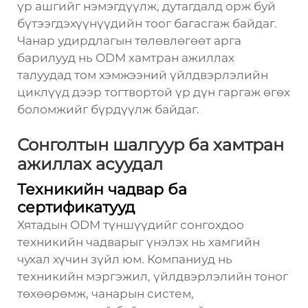
үр ашгийг нэмэгдүүлж, дутагдалд орж буй
бүтээгдэхүүнүүдийн тоог багасгаж байдаг.
Чанар удирдлагын төлөвлөгөөт арга
барилууд нь ODM хамтран ажиллах
талуудад том хэмжээний үйлдвэрлэлийн
циклүүд дээр тогтвортой үр дүн гаргаж өгөх
боломжийг бүрдүүлж байдаг.
Сонголтын шалгуур ба хамтран
ажиллах асуудал
Техникийн чадвар ба
сертификатууд
Хятадын ODM түншүүдийг сонгохдоо
техникийн чадварыг үнэлэх нь хамгийн
чухал хүчин зүйл юм. Компаниуд нь
техникийн мэргэжил, үйлдвэрлэлийн тоног
төхөөрөмж, чанарын систем,