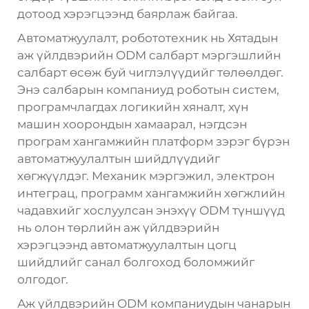
дотоод хэрэгцээнд баярлаж байгаа.
Автоматжуулалт, робототехник нь Хятадын
аж үйлдвэрийн ODM салбарт мэргэшлийн
салбарт өсөж буй чиглэлүүдийг төлөөлдөг.
Энэ салбарын компаниуд роботын систем,
програмчлагдах логикийн хяналт, хүн
машин хоорондын хамаарал, нэгдсэн
програм хангамжийн платформ зэрэг бүрэн
автоматжуулалтын шийдлүүдийг
хөгжүүлдэг. Механик мэргэжил, электрон
интеграц, программ хангамжийн хөгжлийн
чадавхийг хослуулсан энэхүү ODM түншүүд
нь олон төрлийн аж үйлдвэрийн
хэрэгцээнд автоматжуулалтын цогц
шийдлийг санал болгоход боломжийг
олгодог.
Аж үйлдвэрийн ODM компаниудын чанарын