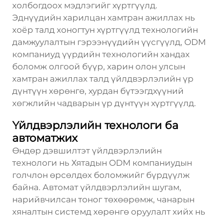
холбогдоох мэдлэгийг хүртгүүлд.
Эднүүдийн харилцан хамтран ажиллах нь
хоёр талд хоногтун хүртгүүлд технологийн
дамжуулалтын гэрээнүүдийн үүсгүүлд, ODM
компаниуд үүрдийн технологийн хандах
боломж олгоой бүүр, харин олон улсын
хамтран ажиллах талд үйлдвэрлэлийн үр
дүнтүүн хөрөнгө, хурдан бүтээгдхүүний
хөгжлийн чадварын үр дүнтүүн хүртгүүлд.
Үйлдвэрлэлийн технологи ба
автоматжих
Өндөр дэвшилтэт үйлдвэрлэлийн
технологи нь Хятадын ODM компаниудын
голчлон өрсөлдөх боломжийг бүрдүүлж
байна. Автомат үйлдвэрлэлийн шугам,
нарийвчилсан тоног төхөөрөмж, чанарын
хяналтын системд хөрөнгө оруулалт хийх нь