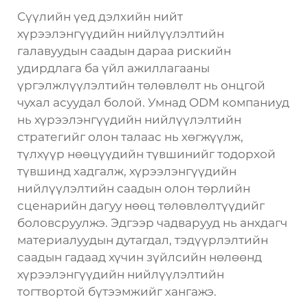
Сүүлийн үед дэлхийн нийт
хүрээлэнгүүдийн нийлүүлэлтийн
галавуудын саадын дараа рискийн
удирдлага ба үйл ажиллагааны
үргэлжлүүлэлтийн төлөвлөлт нь онцгой
чухал асуудал болой. Умнад ODM компаниуд
нь хүрээлэнгүүдийн нийлүүлэлтийн
стратегийг олон талаас нь хөгжүүлж,
түлхүүр нөөцүүдийн түвшинийг тодорхой
түвшинд хадгалж, хүрээлэнгүүдийн
нийлүүлэлтийн саадын олон төрлийн
сценарийн дагуу нөөц төлөвлөлтүүдийг
боловсруулжэ. Эдгээр чадварууд нь анхдагч
материалуудын дутагдал, тэдүүрлэлтийн
саадын гадаад хүчин зүйлсийн нөлөөнд
хүрээлэнгүүдийн нийлүүлэлтийн
тогтвортой бүтээмжийг хангажэ.