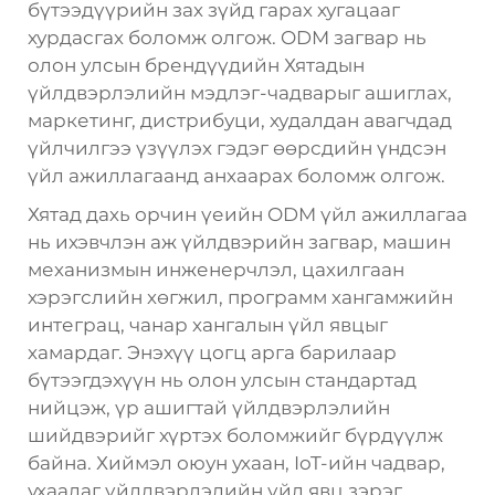
бүтээдүүрийн зах зүйд гарах хугацааг
хурдасгах боломж олгож. ODM загвар нь
олон улсын брендүүдийн Хятадын
үйлдвэрлэлийн мэдлэг-чадварыг ашиглах,
маркетинг, дистрибуци, худалдан авагчдад
үйлчилгээ үзүүлэх гэдэг өөрсдийн үндсэн
үйл ажиллагаанд анхаарах боломж олгож.
Хятад дахь орчин үеийн ODM үйл ажиллагаа
нь ихэвчлэн аж үйлдвэрийн загвар, машин
механизмын инженерчлэл, цахилгаан
хэрэгслийн хөгжил, программ хангамжийн
интеграц, чанар хангалын үйл явцыг
хамардаг. Энэхүү цогц арга барилаар
бүтээгдэхүүн нь олон улсын стандартад
нийцэж, үр ашигтай үйлдвэрлэлийн
шийдвэрийг хүртэх боломжийг бүрдүүлж
байна. Хиймэл оюун ухаан, IoT-ийн чадвар,
ухаалаг үйлдвэрлэлийн үйл явц зэрэг