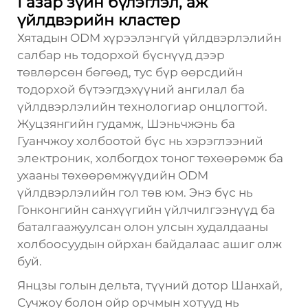
Газар зүйн бүлэглэл, аж
үйлдвэрийн кластер
Хятадын ODM хүрээлэнгүй үйлдвэрлэлийн
салбар нь тодорхой бүснүүд дээр
төвлөрсөн бөгөөд, тус бүр өөрсдийн
тодорхой бүтээгдэхүүний ангилал ба
үйлдвэрлэлийн технологиар онцлогтой.
Жуцзянгийн гудамж, Шэньчжэнь ба
Гуанчжоу холбоотой бүс нь хэрэглээний
электроник, холбогдох тоног төхөөрөмж ба
ухааны төхөөрөмжүүдийн ODM
үйлдвэрлэлийн гол төв юм. Энэ бүс нь
Гонконгийн санхүүгийн үйлчилгээнүүд ба
баталгаажуулсан олон улсын худалдааны
холбоосуудын ойрхан байдалаас ашиг олж
буй.
Янцзы голын дельта, түүний дотор Шанхай,
Сучжоу болон ойр орчмын хотууд нь