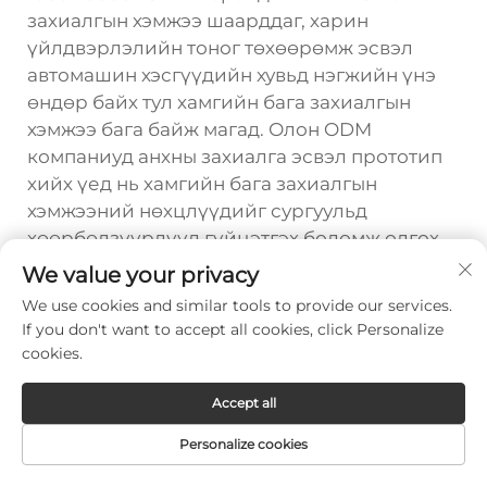
захиалгын хэмжээ шаарддаг, харин
үйлдвэрлэлийн тоног төхөөрөмж эсвэл
автомашин хэсгүүдийн хувьд нэгжийн үнэ
өндөр байх тул хамгийн бага захиалгын
хэмжээ бага байж магад. Олон ODM
компаниуд анхны захиалга эсвэл прототип
хийх үед нь хамгийн бага захиалгын
хэмжээний нөхцлүүдийг сургуульд
хөөрбөлзүүрлүүд гүйцэтгэх боломж олгох
ба үйлдвэрлэлийн процессын
We value your privacy
баталгаажилт дараагийн захиалгын
We use cookies and similar tools to provide our services.
хамгийн бага хэмжээг бүүр багасгаж магад.
If you don't want to accept all cookies, click Personalize
cookies.
Би хятад ODM хартнуудтай
ажиллах үед өөрийн оюун-санаа
Accept all
үл хөдлөх хөрөнгөө хэрхэн
Personalize cookies
хамгаалах вэ?
Интеллектуалын өмчийн хамгаалах