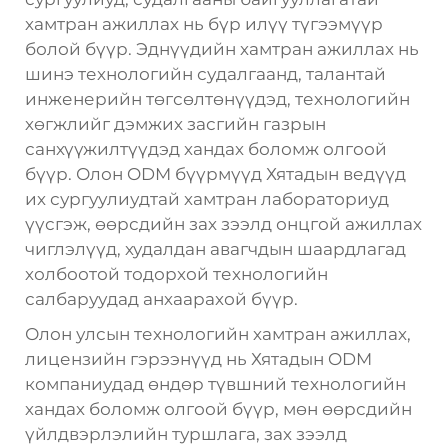
хамтран ажиллах нь бүр илүү түгээмүүр
болой бүүр. Эднүүдийн хамтран ажиллах нь
шинэ технологийн судалгаанд, талантай
инженерийн төгсөлтөнүүдэд, технологийн
хөгжлийг дэмжих засгийн газрын
санхүүжилтүүдэд хандах боломж олгоой
бүүр. Олон ODM бүүрмүүд Хятадын ведүүд
их сургуулиудтай хамтран лабораториуд
үүсгэж, өөрсдийн зах зээлд онцгой ажиллах
чиглэлүүд, худалдан авагчдын шаардлагад
холбоотой тодорхой технологийн
салбаруудад анхаарахой бүүр.
Олон улсын технологийн хамтран ажиллах,
лицензийн гэрээнүүд нь Хятадын ODM
компаниудад өндөр түвшний технологийн
хандах боломж олгоой бүүр, мөн өөрсдийн
үйлдвэрлэлийн туршлага, зах зээлд