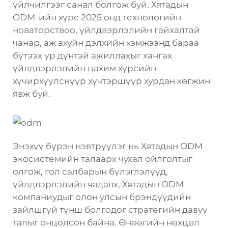
үйлчилгээг санал болгож буй. Хятадын
ODM-ийн хүрс 2025 онд технологийн
новаторствоо, үйлдвэрлэлийн гайхалтай
чанар, аж ахуйн дэлхийн хэмжээнд бараа
бүтээх үр дүнтэй ажиллахыг хангах
үйлдвэрлэлийн цахим хүрсийн
хүчирхүүлснүүр хүчтэршүүр хурдан хөгжин
явж буй.
Энэхүү бүрэн нэвтрүүлэг нь Хятадын ODM
экосистемийн талаарх чухал ойлголтыг
олгож, гол салбарын бүлэглэлүүд,
үйлдвэрлэлийн чадавх, Хятадын ODM
компаниудыг олон улсын брэндүүдийн
зайлшгүй түнш болгодог стратегийн давуу
талыг онцолсон байна. Өнөөгийн нөхцөл