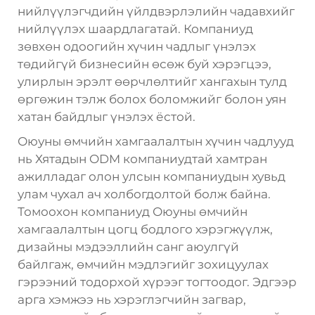
нийлүүлэгчдийн үйлдвэрлэлийн чадавхийг
нийлүүлэх шаардлагатай. Компаниуд
зөвхөн одоогийн хүчин чадлыг үнэлэх
төдийгүй бизнесийн өсөж буй хэрэгцээ,
улирлын эрэлт өөрчлөлтийг хангахын тулд
өргөжин тэлж болох боломжийг болон уян
хатан байдлыг үнэлэх ёстой.
Оюуны өмчийн хамгаалалтын хүчин чадлууд
нь Хятадын ODM компаниудтай хамтран
ажилладаг олон улсын компаниудын хувьд
улам чухал ач холбогдолтой болж байна.
Томоохон компаниуд Оюуны өмчийн
хамгаалалтын цогц бодлого хэрэгжүүлж,
дизайны мэдээллийн санг аюулгүй
байлгаж, өмчийн мэдлэгийг зохицуулах
гэрээний тодорхой хүрээг тогтоодог. Эдгээр
арга хэмжээ нь хэрэглэгчийн загвар,