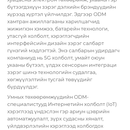
бүтээгдэхүүн зэрэг дэлхийн брэндүүдийн
хүрээд хүртэл үйлчилдэг. Эдгээр ODM
хамтран ажиллагааны харилцагчид
жижигхэн хэмжээ, батарейн технологи,
утасгүй холболт, хэрэглэгчдийн
интерфейсийн дизайн зэрэг салбарт
гүнзгий мэдлэгтэй. Энэ салбарын удирдагч
компаниуд нь 5G холболт, умайт оюун
ухааны бүтээл, үлдэх сенсорын интеграци
зэрэг шинэ технологийн судалгаа,
хөгжүүлэлтийн тусгай төвүүдийг
бүрдүүлдэг.
Умных төхөөрөмжүүдийн ODM-
специалистууд Интернетийн холболт (IoT)
хэрэглээд үндэслэн гэр ариун цэврийн
автоматжуулалт, зүрх судасны хяналт,
үйлдвэрлэлийн хэрэглээд холбогдох