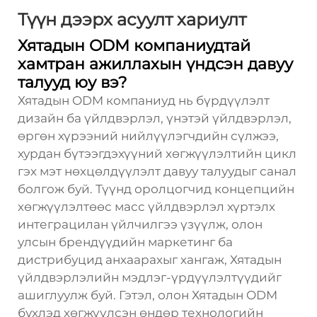
Түүн дээрх асуулт хариулт
Хятадын ODM компаниудтай
хамтран ажиллахын үндсэн давуу
талууд юу вэ?
Хятадын ODM компаниуд нь бүрдүүлэлт
дизайн ба үйлдвэрлэл, үнэтэй үйлдвэрлэл,
өргөн хүрээний нийлүүлэгчдийн сүлжээ,
хурдан бүтээгдэхүүний хөгжүүлэлтийн цикл
гэх мэт нөхцөлдүүлэлт давуу талуудыг санал
болгож буй. Түүнд оролцогчид концепцийн
хөгжүүлэлтөөс масс үйлдвэрлэл хүртэлх
интеграцилан үйлчилгээ үзүүлж, олон
улсын брендүүдийн маркетинг ба
дистрибуцид анхаарахыг хангаж, Хятадын
үйлдвэрлэлийн мэдлэг-үрдүүлэлтүүдийг
ашиглуулж буй. Гэтэл, олон Хятадын ODM
бүхлэд хөгжүүлсэн өндөр технологийн