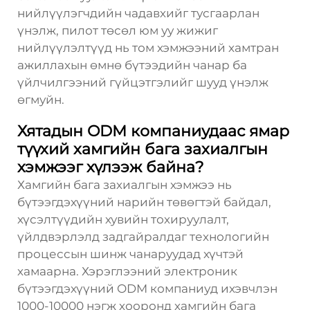
нийлүүлэгчдийн чадавхийг тусгаарлан
үнэлж, пилот төсөл юм уу жижиг
нийлүүлэлтүүд нь том хэмжээний хамтран
ажиллахын өмнө бүтээдийн чанар ба
үйлчилгээний гүйцэтгэлийг шууд үнэлж
өгмуйн.
Хятадын ODM компаниудаас ямар
түүхий хамгийн бага захиалгын
хэмжээг хүлээж байна?
Хамгийн бага захиалгын хэмжээ нь
бүтээгдэхүүний нарийн төвөгтэй байдал,
хүсэлтүүдийн хувийн тохируулалт,
үйлдвэрлэлд задгайралдаг технологийн
процессын шинж чанаруудад хүчтэй
хамаарна. Хэрэглээний электроник
бүтээгдэхүүний ODM компаниуд ихэвчлэн
1000-10000 нэгж хооронд хамгийн бага