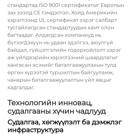
стандартад ISO 9001 сертификатыг Европын
зах зээлд CE тэмдэглэл, Хойд Америкийн
хэрэглээнд UL сертификат зэрэг салбарт
тусгайлагдсан стандартуудын хамт олон
багтаадаг. Алдагдсан компаниуд нь
бүтээгдэхүүн нь удаан эдэлгээ, аюулгүй
байдал, гүйцэтгэлийн тодорхойлолт зэрэг
аж үйлдвэрийн хэрэглээний шаардлагыг
хангасан эсэхийг баталгаажуулахын тулд
өргөн хүрээтэй туршилтын байгууламж,
чанарын баталгаажуулалтын үйл явцыг
хадгалдаг.
Технологийн инновац,
судалгааны хүчин чадлууд
Судалгаа, хөгжүүлэлт ба дэмжлэг
инфраструктура