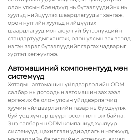
олон улсын брендүүд нь бүтээлүүдийнх нь
хуульд нийцүүлэх шаардлагуудыг хангаж,
орон нутгийн хуульд нийцүүлэх
шаардлагууд мөн аюулгүй бүтээлүүдийн
стандартуудыг хангаж, олон улсын зах зээлд
нэгэн зэрэг бүтээлүүдийг гаргах чадварыг
хүртэл хөгжүүлжэ.
Автомашиний компонентууд мөн
системүүд
Хятадын автомашин үйлдвэрлэлийн ODM
салбар нь дотоодын автомашин зах зээл
өргөжих ба олон улсын үйлдвэрлэгчид
хуучин үйлдвэрлэлийн газар нь бүрдүүлж
буй үед хүчтэр шүүрт өсөлт илтгэж байна.
Энэ салбарын ODM компаниуд хүчлүүр
системүүд, цахилгаан удирдлагын нэгжүүд,
мэдээллийн ба төслийн системүүд, ахмад