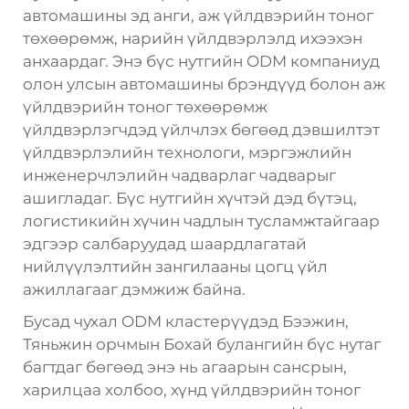
автомашины эд анги, аж үйлдвэрийн тоног
төхөөрөмж, нарийн үйлдвэрлэлд ихээхэн
анхаардаг. Энэ бүс нутгийн ODM компаниуд
олон улсын автомашины брэндүүд болон аж
үйлдвэрийн тоног төхөөрөмж
үйлдвэрлэгчдэд үйлчлэх бөгөөд дэвшилтэт
үйлдвэрлэлийн технологи, мэргэжлийн
инженерчлэлийн чадварлаг чадварыг
ашигладаг. Бүс нутгийн хүчтэй дэд бүтэц,
логистикийн хүчин чадлын тусламжтайгаар
эдгээр салбаруудад шаардлагатай
нийлүүлэлтийн зангилааны цогц үйл
ажиллагааг дэмжиж байна.
Бусад чухал ODM кластерүүдэд Бээжин,
Тяньжин орчмын Бохай булангийн бүс нутаг
багтдаг бөгөөд энэ нь агаарын сансрын,
харилцаа холбоо, хүнд үйлдвэрийн тоног