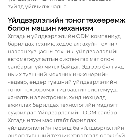
зүйлд үйлчилж чадна.
Үйлдвэрлэлийн тоног төхөөрөмж
болон машин механизм
Хятадын үйлдвэрлэлийн ODM компаниуд
барилдах техник, хөдөө аж ахуйн техник,
цаасан хувцасны техник, үйлдвэрлэлийн
автоматжуулалтын систем гэх мэт олон
салбарыг үйлчилж байдаг. Эдгээр бүлгүүд
нь их түвшний механик инженерийн
чадвар, өндөр түвшний үйлдвэрлэлийн
тоног төхөөрөмж, гидравлик системүүд,
хяналтын электроник, хүнд нөхцөлд
ажиллах барилдах технологийн мэдлэгт
суурилдаг. Үйлдвэрлэлийн ODM салбар
Хятадын том масштабт барилдах
үйлдвэрлэлийн төсөлд ба үйлдвэрлэлийн
өндөр түвшний техник хэрэгсэлд өсөж буй