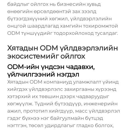
байдлыг ойлгох нь бизнесийн хувьд
өнөөгийн өрсөлдөөнтэй зах зээлд
бүтээгдэхүүний хөгжил, үйлдвэрлэлийн
онцгой шаардлагад хамгийн тохиромжтой
ODM түншүүдийг тодорхойлоход тусалдаг.
Хятадын ODM үйлдвэрлэлийн
экосистемийг ойлгох
ODM-ийн үндсэн чадавхи,
үйлчилгээний нэгдэл
Хятадын ODM компаниуд уламжлалт үйинд
хийгдэх үйлдвэрлэлс захиргааны хүрээнд
хэтэрхий их төвшин дээрх чадваруудыг
хөгжүүлж. Түдний бүтээдүүр, инженерийн
ажил, прототип хийгдүүр, масс үйлдвэрлэл
гэдэг бүхнээ нэг байгуулмайн бүтцэд
нэгтгэн, төсөл удирдлагыг гладко болгох,