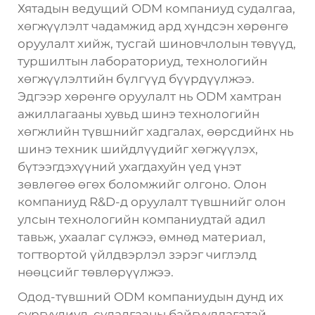
Хятадын ведущий ODM компаниуд судалгаа,
хөгжүүлэлт чадамжид ард хүндсэн хөрөнгө
оруулалт хийж, тусгай шиновчлолын төвүүд,
туршилтын лабораториуд, технологийн
хөгжүүлэлтийн бүлгүүд бүүрдүүлжээ.
Эдгээр хөрөнгө оруулалт нь ODM хамтран
ажиллагааны хувьд шинэ технологийн
хөгжлийн түвшнийг хадгалах, өөрсдийнх нь
шинэ техник шийдлүүдийг хөгжүүлэх,
бүтээгдэхүүний ухагдахуйн үед үнэт
зөвлөгөө өгөх боломжийг олгоно. Олон
компаниуд R&D-д оруулалт түвшнийг олон
улсын технологийн компаниудтай адил
тавьж, ухаалаг сүлжээ, өмнөд материал,
тогтвортой үйлдвэрлэл зэрэг чиглэлд
нөөцсийг төвлөрүүлжээ.
Одод-түвшний ODM компаниудын дунд их
сургуулиуд, судалгааны байгууллагатай