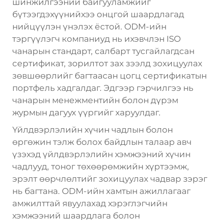
шинжилгээний байгууламжийг
бүтээгдэхүүнийхээ онцгой шаардлагад
нийцүүлэн үнэлэх ёстой. ODM-ийн
тэргүүлэгч компаниуд нь ихэвчлэн ISO
чанарын стандарт, салбарт тусгайлагдсан
сертификат, зорилтот зах зээлд зохицуулах
зөвшөөрлийг багтаасан цогц сертификатын
портфель хадгалдаг. Эдгээр гэрчилгээ нь
чанарын менежментийн болон дүрэм
журмын дагуух үүргийг харуулдаг.
Үйлдвэрлэлийн хүчин чадлын болон
өргөжин тэлж болох байдлын талаар авч
үзэхэд үйлдвэрлэлийн хэмжээний хүчин
чадлууд, тоног төхөөрөмжийн хүртээмж,
эрэлт өөрчлөлтийг зохицуулах чадвар зэрэг
нь багтана. ODM-ийн хамтын ажиллагааг
амжилттай явуулахад хэрэглэгчийн
хэмжээний шаардлага болон