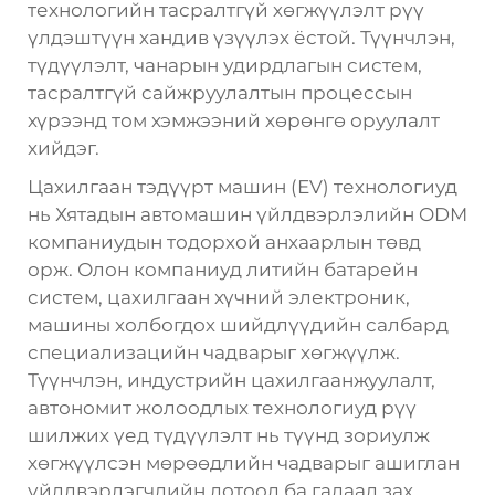
технологийн тасралтгүй хөгжүүлэлт рүү
үлдэштүүн хандив үзүүлэх ёстой. Түүнчлэн,
түдүүлэлт, чанарын удирдлагын систем,
тасралтгүй сайжруулалтын процессын
хүрээнд том хэмжээний хөрөнгө оруулалт
хийдэг.
Цахилгаан тэдүүрт машин (EV) технологиуд
нь Хятадын автомашин үйлдвэрлэлийн ODM
компаниудын тодорхой анхаарлын төвд
орж. Олон компаниуд литийн батарейн
систем, цахилгаан хүчний электроник,
машины холбогдох шийдлүүдийн салбард
специализацийн чадварыг хөгжүүлж.
Түүнчлэн, индустрийн цахилгаанжуулалт,
автономит жолоодлых технологиуд рүү
шилжих үед түдүүлэлт нь түүнд зориулж
хөгжүүлсэн мөрөөдлийн чадварыг ашиглан
үйлдвэрлэгчдийн дотоод ба гадаад зах