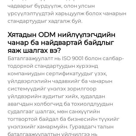
чадварыг бүрдүүлж, олон улсын
үрсүүлэлтүүдтэй харьцуулж болох чанарын
стандартуудыг хадгалж буй.
Хятадын ODM нийлүүлэгчдийн
чанар ба найдвартай байдлыг
яаж шалгах вэ?
Баталгаажуулалт нь ISO 9001 болон салбар-
тодорхой стандартуудын хүрээнд
компаниудын сертификатуудыг үзэх,
үйлдвэрлэлийн чадавхийг ба чанарын
системүүдийг үнэлэх зорилгоор
үйлдвэрийн аудитыг хийх, худалдан
авагчдын холбогчид ба тохиолдлуудын
судалгааг шалгах, мөн санхүүгийн
тогтвортой байдал ба бизнесийн түүхийг
үнэлэхийг хамармуйн. Гуравдагч талын
баталгаажуулалтын үйлчилгээ нь