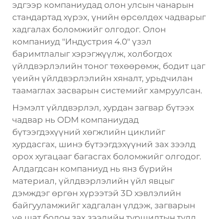
эдгээр компаниудад олон улсын чанарын
стандартад хүрэх, үнийн өрсөлдөх чадварыг
хадгалах боломжийг олгодог. Олон
компаниуд "Индустрия 4.0" үзэл
баримтлалыг хэрэгжүүлж, холбогдох
үйлдвэрлэлийн тоног төхөөрөмж, бодит цаг
үеийн үйлдвэрлэлийн хяналт, урьдчилан
таамаглах засварын системийг хамруулсан.
Нэмэлт үйлдвэрлэл, хурдан загвар бүтээх
чадвар нь ODM компаниудад
бүтээгдэхүүний хөгжлийн циклийг
хурдасгах, шинэ бүтээгдэхүүний зах зээлд
орох хугацааг багасгах боломжийг олгодог.
Алдагдсан компаниуд нь янз бүрийн
материал, үйлдвэрлэлийн үйл явцыг
дэмждэг өргөн хүрээтэй 3D хэвлэлийн
байгууламжийг хадгалан үлдэж, загварын
үе шат болон зах зээлийн туршилтын тулд