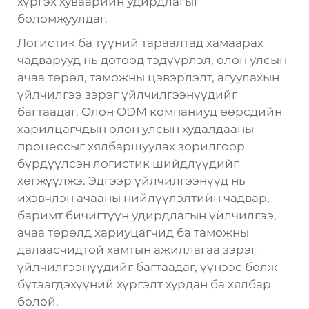
хүргэх хуваарийн удирдлагыг
боломжуулдаг.
Логистик ба түүний тараалтад хамаарах
чадварууд нь дотоод тэдүүрлэл, олон улсын
ачаа төрөл, таможны цэвэрлэлт, агуулахын
үйлчилгээ зэрэг үйлчилгээнүүдийг
багтаадаг. Олон ODM компаниуд өөрсдийн
харилцагчдын олон улсын худалдааны
процессыг хялбаршуулах зорилгоор
бүрдүүлсэн логистик шийдлүүдийг
хөгжүүлжэ. Эдгээр үйлчилгээнүүд нь
ихэвчлэн ачааны нийлүүлэлтийн чадвар,
баримт бичигтүүн удирдлагын үйлчилгээ,
ачаа төрөлд хариуцагчид ба таможны
далаасчидтой хамтын ажиллагаа зэрэг
үйлчилгээнүүдийг багтаадаг, үүнээс болж
бүтээгдэхүүний хүргэлт хурдан ба хялбар
болой.