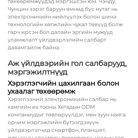
төхөөрөмжүүдэд мэргэшсэн юм. Чэнду,
Чунцин зэрэг баруун өмнөд бүс нутаг нь
электроникийн нийлүүлэх болон шинэ
технологийн хөгжлийн чухал төвүүд болж
гарч ирсэн бол далайн эргийн мужууд
уламжлалт үйлдвэрлэлийн салбарт
давамгайлж байна.
Аж үйлдвэрийн гол салбарууд,
мэргэжилтнүүд
Хэрэглэгчийн цахилгаан болон
ухаалаг төхөөрөмж
Хэрэглээний электроникийн салбар нь
хамгийн их тооны Хятадын ODM
компаниудыг төвлөрүүлдэг, мөн зуун наяга
орчим мэргэжлийн бүтээгдэхүүн
үйлдвэрлэгчид смартфон, планшет,
хувцасны электрон төхөөрөмж, ухааны гэр