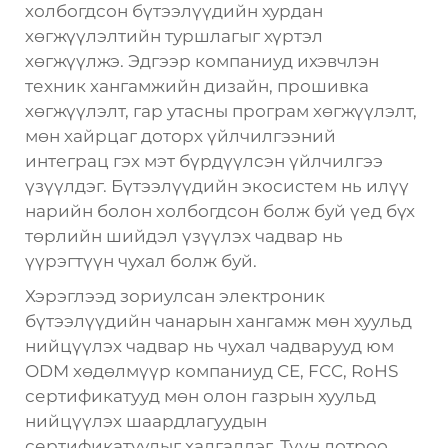
холбогдсон бүтээлүүдийн хурдан
хөгжүүлэлтийн туршлагыг хүртэл
хөгжүүлжэ. Эдгээр компаниуд ихэвчлэн
техник хангамжийн дизайн, прошивка
хөгжүүлэлт, гар утасны програм хөгжүүлэлт,
мөн хайрцаг доторх үйлчилгээний
интеграц гэх мэт бүрдүүлсэн үйлчилгээ
үзүүлдэг. Бүтээлүүдийн экосистем нь илүү
нарийн болон холбогдсон болж буй үед бүх
төрлийн шийдэл үзүүлэх чадвар нь
үүрэгтүүн чухал болж буй.
Хэрэглээд зориулсан электроник
бүтээлүүдийн чанарын хангамж мөн хуульд
нийцүүлэх чадвар нь чухал чадварууд юм
ODM
хөдөлмүүр компаниуд CE, FCC, RoHS
сертификатууд мөн олон газрын хуульд
нийцүүлэх шаардлагуудын
сертификатуудыг хадгалдэг. Түүн дотроо