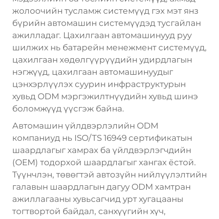
жолоочийн тусламж системүүд гэх мэт янз
бүрийн автомашин системүүдэд тусгайлан
ажилладаг. Цахилгаан автомашинууд руу
шилжих нь батарейн менежмент системүүд,
цахилгаан хөдөлгүүрүүдийн удирдлагын
нэгжүүд, цахилгаан автомашинуудыг
цэнхэрлүүлэх суурин инфраструктурын
хувьд ODM мэргэжилтнүүдийн хувьд шинэ
боломжүүд үүсгэж байна.
Автомашин үйлдвэрлэлийн ODM
компаниуд нь ISO/TS 16949 сертификатын
шаардлагыг хамрах ба үйлдвэрлэгчдийн
(OEM) тодорхой шаардлагыг хангах ёстой.
Түүнчлэн, төвөгтэй автозүйн нийлүүлэлтийн
галавын шаардлагын дагуу ODM хамтран
ажиллагааны хувьсагчид урт хугацааны
тогтвортой байдал, санхүүгийн хүч,