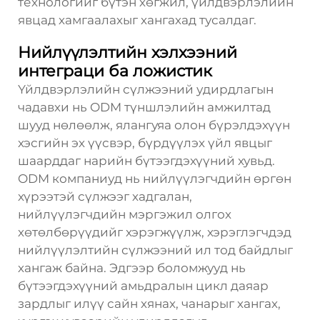
технологийг бүтэн хөгжил, үйлдвэрлэлийн
явцад хамгаалахыг хангахад тусалдаг.
Нийлүүлэлтийн хэлхээний
интеграци ба ложистик
Үйлдвэрлэлийн сүлжээний удирдлагын
чадавхи нь ODM түншлэлийн амжилтад
шууд нөлөөлж, ялангуяа олон бүрэлдэхүүн
хэсгийн эх үүсвэр, бүрдүүлэх үйл явцыг
шаарддаг нарийн бүтээгдэхүүний хувьд.
ODM компаниуд нь нийлүүлэгчдийн өргөн
хүрээтэй сүлжээг хадгалан,
нийлүүлэгчдийн мэргэжил олгох
хөтөлбөрүүдийг хэрэгжүүлж, хэрэглэгчдэд
нийлүүлэлтийн сүлжээний ил тод байдлыг
хангаж байна. Эдгээр боломжууд нь
бүтээгдэхүүний амьдралын цикл даяар
зардлыг илүү сайн хянах, чанарыг хангах,