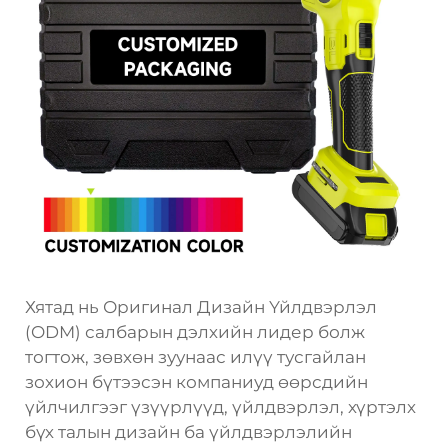
Хятад нь Оригинал Дизайн Үйлдвэрлэл
(ODM) салбарын дэлхийн лидер болж
тогтож, зөвхөн зуунаас илүү тусгайлан
зохион бүтээсэн компаниуд өөрсдийн
үйлчилгээг үзүүрлүүд, үйлдвэрлэл, хүртэлх
бүх талын дизайн ба үйлдвэрлэлийн