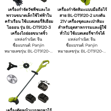
เครื่องกำจัดวัชพืชและไถ
เครื่องกำจัดหิมะแบบมือถือไร้
พรวนขนาดเล็กใช้ไฟฟ้าใน
สาย BL-DT9120-2 แรงดัน
ครัวเรือน ใช้แบตเตอรี่ลิเธียม
21V เครื่องขุดและเป่าหิมะ
ไอออน รุ่น BL-DT9120-3
สำหรับอุตสาหกรรมและผู้ใช้
เครื่องไถย่อยขนาดจิ๋ว
ทั่วไป ใช้แบตเตอรี่ชาร์จได้
แหล่งกำเนิด: จีน
แหล่งกำเนิด: จีน
ชื่อแบรนด์: Panjin
ชื่อแบรนด์: Panjin
หมายเลขรุ่น: BL-DT9120-3
หมายเลขรุ่น: BL-DT9120-2
จํานวนการสั่งซื้อขั้นต่ํา 500
จํานวนการสั่งซื้อขั้นต่ํา 500
ชิ้น
ชิ้น
รายละเอียดการบรรจุหีบห่อ:
รายละเอียดการบรรจุหีบห่อ:
ปรับแต่งได้
ปรับแต่งได้
เวลาจัดส่ง: 15~20 วัน
เวลาจัดส่ง: 15~20 วัน
ความสามารถในการจัดหา:
ความสามารถในการจัดหา:
OEM/ODM
OEM/ODM
เครื่องตัดหญ้าแบบพกพาไร้