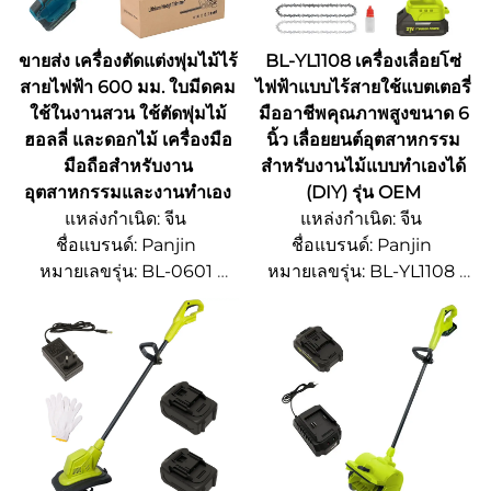
ขายส่ง เครื่องตัดแต่งพุ่มไม้ไร้
BL-YL1108 เครื่องเลื่อยโซ่
สายไฟฟ้า 600 มม. ใบมีดคม
ไฟฟ้าแบบไร้สายใช้แบตเตอรี่
ใช้ในงานสวน ใช้ตัดพุ่มไม้
มืออาชีพคุณภาพสูงขนาด 6
ฮอลลี่ และดอกไม้ เครื่องมือ
นิ้ว เลื่อยยนต์อุตสาหกรรม
มือถือสำหรับงาน
สำหรับงานไม้แบบทำเองได้
อุตสาหกรรมและงานทำเอง
(DIY) รุ่น OEM
แหล่งกำเนิด: จีน
แหล่งกำเนิด: จีน
ชื่อแบรนด์: Panjin
ชื่อแบรนด์: Panjin
หมายเลขรุ่น: BL-0601
หมายเลขรุ่น: BL-YL1108
จํานวนการสั่งซื้อขั้นต่ํา 500
จํานวนการสั่งซื้อขั้นต่ํา 500
ชิ้น
ชิ้น
รายละเอียดการบรรจุหีบห่อ:
รายละเอียดการบรรจุหีบห่อ:
ปรับแต่งได้
ปรับแต่งได้
เวลาจัดส่ง: 15~20 วัน
เวลาจัดส่ง: 15~20 วัน
ความสามารถในการจัดหา:
ความสามารถในการจัดหา:
OEM/ODM
OEM/ODM