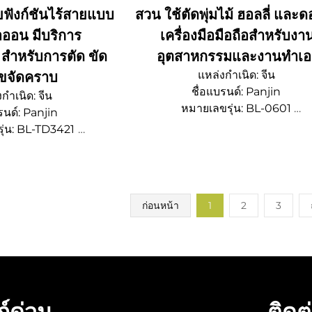
ยฟังก์ชันไร้สายแบบ
สวน ใช้ตัดพุ่มไม้ ฮอลลี่ และด
อออน มีบริการ
เครื่องมือมือถือสำหรับงา
หรับการตัด ขัด
อุตสาหกรรมและงานทำเอ
แหล่งกำเนิด: จีน
ขจัดคราบ
ชื่อแบรนด์: Panjin
กำเนิด: จีน
หมายเลขรุ่น: BL-0601
รนด์: Panjin
จํานวนการสั่งซื้อขั้นต่ํา 500 ชิ้
ุ่น: BL-TD3421
รายละเอียดการบรรจุหีบห่อ: ปรับแต่
ซื้อขั้นต่ํา 500 ชิ้น
เวลาจัดส่ง: 15~20 วัน
รจุหีบห่อ: ปรับแต่งได้
ความสามารถในการจัดหา: OEM
ส่ง: 15~20 วัน
การจัดหา: OEM/ODM
ก่อนหน้า
1
2
3
ก์ด่วน
ติดต