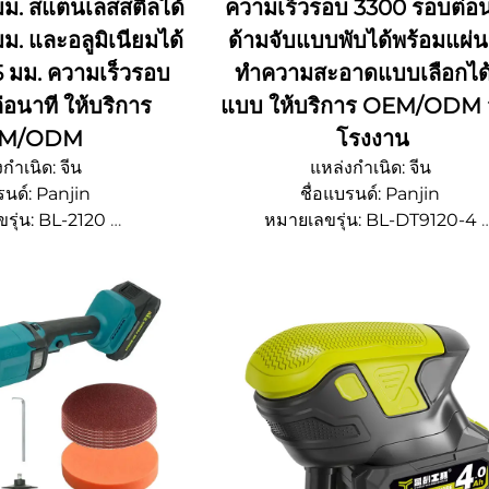
 มม. สแตนเลสสตีลได้
ความเร็วรอบ 3300 รอบต่อน
มม. และอลูมิเนียมได้
ด้ามจับแบบพับได้พร้อมแผ่น
5 มม. ความเร็วรอบ
ทำความสะอาดแบบเลือกได้
อนาที ให้บริการ
แบบ ให้บริการ OEM/ODM 
M/ODM
โรงงาน
กำเนิด: จีน
แหล่งกำเนิด: จีน
รนด์: Panjin
ชื่อแบรนด์: Panjin
รุ่น: BL-2120
หมายเลขรุ่น: BL-DT9120-4
ซื้อขั้นต่ํา 500 ชิ้น
จํานวนการสั่งซื้อขั้นต่ํา 500 ชิ้
รจุหีบห่อ: ปรับแต่งได้
รายละเอียดการบรรจุหีบห่อ: ปรับแต่
ส่ง: 15~20 วัน
เวลาจัดส่ง: 15~20 วัน
การจัดหา: OEM/ODM
ความสามารถในการจัดหา: OEM