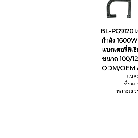
BL-PG9120 เค
กำลัง 1600W
แบตเตอรี่ลิเ
ขนาด 100/12
ODM/OEM สำ
แหล่ง
ชื่อแบ
หมายเลขร
จํานวนการสั่ง
รายละเอียดการบร
เวลาจัด
ความสามารถใน