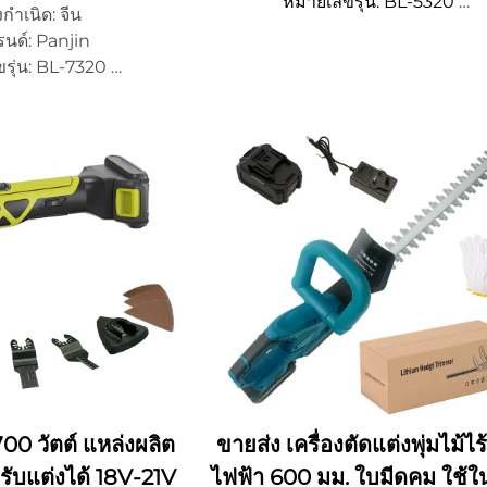
หมายเลขรุ่น: BL-5320
กำเนิด: จีน
จํานวนการสั่งซื้อขั้นต่ํา 500 ชิ้
รนด์: Panjin
รายละเอียดการบรรจุหีบห่อ: ปรับแต่
รุ่น: BL-7320
เวลาจัดส่ง: 15~20 วัน
ซื้อขั้นต่ํา 500 ชิ้น
ความสามารถในการจัดหา: OEM
รจุหีบห่อ: ปรับแต่งได้
ส่ง: 15~20 วัน
การจัดหา: OEM/ODM
0 วัตต์ แหล่งผลิต
ขายส่ง เครื่องตัดแต่งพุ่มไม้ไ
ับแต่งได้ 18V-21V
ไฟฟ้า 600 มม. ใบมีดคม ใช้