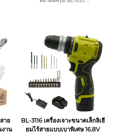
หมายเลขรุ่น: BL-5120
น
จํานวนการสั่งซื้อขั้นต่ํา 500 ชิ้น
งได้
รายละเอียดการบรรจุหีบห่อ: ปรับแต่งได้
เวลาจัดส่ง: 15~20 วัน
/ODM
ความสามารถในการจัดหา: OEM/ODM
ร้สาย
BL-3116 เครื่องเจาะขนาดเล็กลิเธี
ในงาน
ยมไร้สายแบบเบาพิเศษ 16.8V