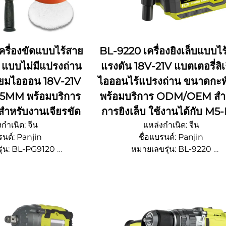
รื่องขัดแบบไร้สาย
BL-9220 เครื่องยิงเล็บแบบไ
 แบบไม่มีแปรงถ่าน
แรงดัน 18V-21V แบตเตอรี่ลิเ
ธียมไอออน 18V-21V
ไอออนไร้แปรงถ่าน ขนาดกะทั
5MM พร้อมบริการ
พร้อมบริการ ODM/OEM สำ
หรับงานเจียรขัด
การยิงเล็บ ใช้งานได้กับ M5
กำเนิด: จีน
แหล่งกำเนิด: จีน
รนด์: Panjin
ชื่อแบรนด์: Panjin
ุ่น: BL-PG9120
หมายเลขรุ่น: BL-9220
ซื้อขั้นต่ํา 500 ชิ้น
จํานวนการสั่งซื้อขั้นต่ํา 500 ชิ้
รจุหีบห่อ: ปรับแต่งได้
รายละเอียดการบรรจุหีบห่อ: ปรับแต่
ส่ง: 15~20 วัน
เวลาจัดส่ง: 15~20 วัน
การจัดหา: OEM/ODM
ความสามารถในการจัดหา: OEM