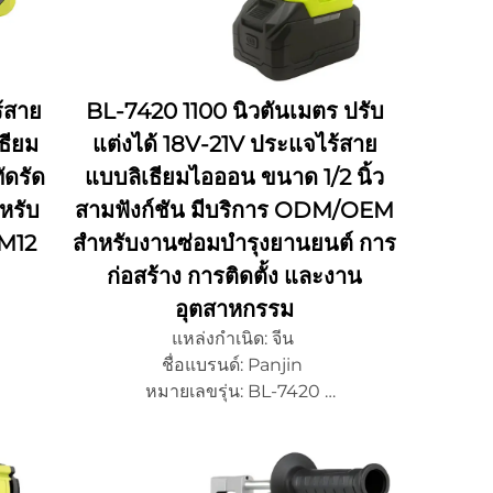
ร้สาย
BL-7420 1100 นิวตันเมตร ปรับ
ธียม
แต่งได้ 18V-21V ประแจไร้สาย
ดรัด
แบบลิเธียมไอออน ขนาด 1/2 นิ้ว
หรับ
สามฟังก์ชัน มีบริการ ODM/OEM
-M12
สำหรับงานซ่อมบำรุงยานยนต์ การ
ก่อสร้าง การติดตั้ง และงาน
อุตสาหกรรม
แหล่งกำเนิด: จีน
น
ชื่อแบรนด์: Panjin
งได้
หมายเลขรุ่น: BL-7420
จํานวนการสั่งซื้อขั้นต่ํา 500 ชิ้น
/ODM
รายละเอียดการบรรจุหีบห่อ: ปรับแต่งได้
เวลาจัดส่ง: 15~20 วัน