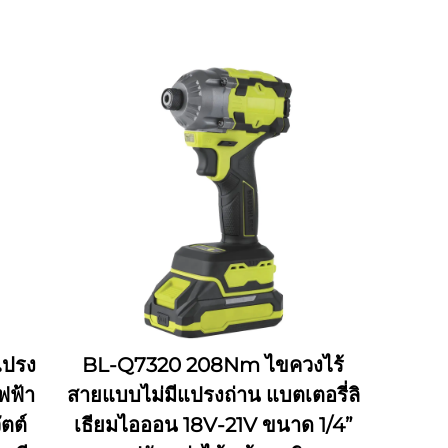
แปรง
BL-Q7320 208Nm ไขควงไร้
ฟฟ้า
สายแบบไม่มีแปรงถ่าน แบตเตอรี่ลิ
ตต์
เธียมไอออน 18V-21V ขนาด 1/4”