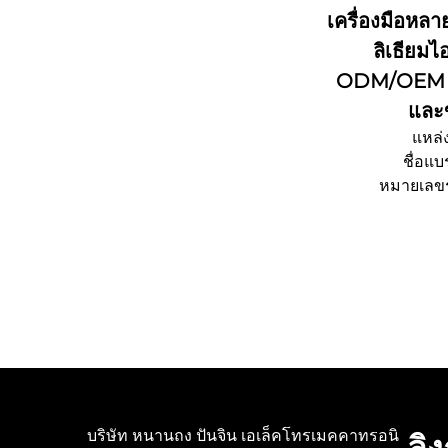
เครื่องมือหลา
ลิเธียมไ
ODM/OEM สำ
และ
แหล่ง
ชื่อแบ
หมายเลขร
จํานวนการสั่ง
รายละเอียดการบร
เวลาจัด
ความสามารถใน
บริษัท หนานถง ปันจิน เอเล็คโทรเมคคาทรอนิ
ลิง