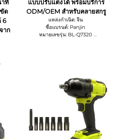
าที
แบบปรับแต่งได้ พร้อมบริการ
ขัด
ODM/OEM สำหรับคลายสกรู
แหล่งกำเนิด: จีน
 6
ชื่อแบรนด์: Panjin
จาก
หมายเลขรุ่น: BL-Q7320
จํานวนการสั่งซื้อขั้นต่ํา 500 ชิ้น
รายละเอียดการบรรจุหีบห่อ: ปรับแต่งได้
เวลาจัดส่ง: 15~20 วัน
ความสามารถในการจัดหา: OEM/ODM
น
งได้
/ODM