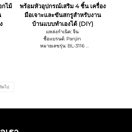
อกไม้
พร้อมหัวอุปกรณ์เสริม 4 ชิ้น เครื่อง
น
มือเจาะและขันสกรูสำหรับงาน
ง
บ้านแบบทำเองได้ (DIY)
แหล่งกำเนิด: จีน
ชื่อแบรนด์: Panjin
หมายเลขรุ่น: BL-3116
น
ปริมาณการสั่งซื้อขั้นต่ำ: 500
งได้
รายละเอียดการบรรจุหีบห่อ: ปรับแต่งได้
เวลาจัดส่ง: 15~20 วัน
/ODM
ความสามารถในการจัดหา: OEM/ODM
ถัดไป
่อเรา