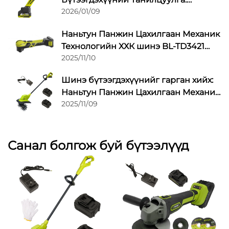
2026/01/09
Утасгүй Хайчлах Туршлагыг
Хувьсгалжуулж байна
Наньтун Панжин Цахилгаан Механик
Технологийн ХХК шинэ BL-TD3421
2025/11/10
хэлбэлзэх олон зориулалтын
төхөөрөмжийг гаргав
Шинэ бүтээгдэхүүнийг гарган хийх:
Наньтун Панжин Цахилгаан Механик
2025/11/09
Технологийн ХХК BL-DT9120-3
Цахилгаан Байрын Лити-ион Жижиг
Микро Тариалангийн Бут, Ургамлын
Үйлчилгээний Машиныг Гаргалаа
Санал болгож буй бүтээлүүд