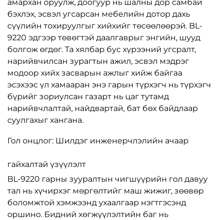
амархан оруулж, доогуур нь шалны дор самбай
бэхлэх, эсвэл угсарсан мебелийн дотор дахь
сүүлийн тохируулгыг хийхийг төсөөлөөрэй. BL-
9220 эдгээр төвөгтэй даалгаврыг энгийн, шууд
болгож өгдөг. Та хялбар бус хүрээний угсралт,
нарийвчилсан зурагтын ажил, эсвэл мэдрэг
модоор хийх засварын ажлыг хийж байгаа
эсэхээс үл хамааран энэ гарын түрхэгч нь түрхэгч
бүрийг зориулсан газарт нь цаг тутамд
нарийвчлалтай, найдвартай, бат бөх байдлаар
суулгахыг хангана.
Гол онцлог: Шилдэг инженерчлэлийн ачаар
гайхалтай үзүүлэлт
BL-9220 гарны зууралтын чигшүүрийн гол давуу
тал нь хүчирхэг мөргөлтийг маш жижиг, зөөвөр
боломжтой хэмжээнд ухаалгаар нэгтгэсэнд
оршино. Бидний хөгжүүлэлтийн баг нь