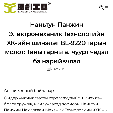
Наньтун Панжин
Электромеханик Технологийн
ХК-ийн шинэлэг BL-9220 гарын
молот: Таны гарны алчуурт чадал
ба нарийвчлал
2025/11/11
Англи хэлний байдлаар
Өндөр үйлчилгээтэй хэрэгслүүдийг шинэчлэн
боловсруулж, нийлүүлэхэд зорисон Наньтун
Панжин Цахилгаан Механик Технологийн ХХК нь