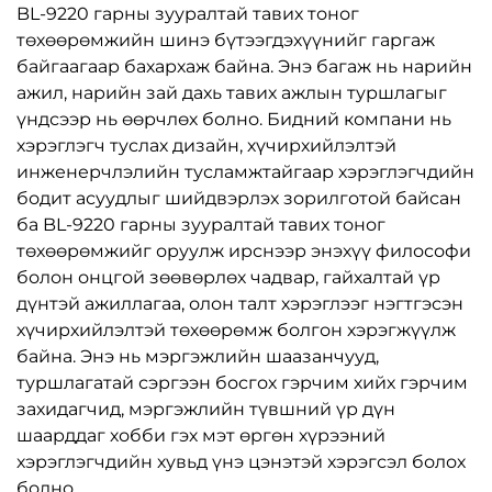
BL-9220 гарны зууралтай тавих тоног
төхөөрөмжийн шинэ бүтээгдэхүүнийг гаргаж
байгаагаар бахархаж байна. Энэ багаж нь нарийн
ажил, нарийн зай дахь тавих ажлын туршлагыг
үндсээр нь өөрчлөх болно. Бидний компани нь
хэрэглэгч туслах дизайн, хүчирхийлэлтэй
инженерчлэлийн тусламжтайгаар хэрэглэгчдийн
бодит асуудлыг шийдвэрлэх зорилготой байсан
ба BL-9220 гарны зууралтай тавих тоног
төхөөрөмжийг оруулж ирснээр энэхүү философи
болон онцгой зөөвөрлөх чадвар, гайхалтай үр
дүнтэй ажиллагаа, олон талт хэрэглээг нэгтгэсэн
хүчирхийлэлтэй төхөөрөмж болгон хэрэгжүүлж
байна. Энэ нь мэргэжлийн шаазанчууд,
туршлагатай сэргээн босгох гэрчим хийх гэрчим
захидагчид, мэргэжлийн түвшний үр дүн
шаарддаг хобби гэх мэт өргөн хүрээний
хэрэглэгчдийн хувьд үнэ цэнэтэй хэрэгсэл болох
болно.