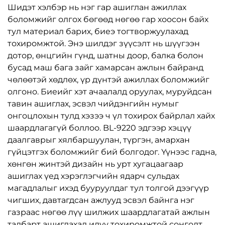
Шидэт хэлбэр нь нэг гар ашиглан ажиллах
боломжийг олгох бөгөөд нөгөө гар хоосон байх
тул материал барих, биеэ тогтворжуулахад
тохиромжтой. Энэ шилдэг зүүсэлт нь шүүгээн
дотор, өнцгийн гүнд, шатны доор, балка болон
бусад маш бага зайг хамарсан ажлын байранд
чөлөөтэй хөдлөх, үр дүнтэй ажиллах боломжийг
олгоно. Биеийг хэт ачаалалд оруулах, муруйдсан
тавин ашиглах, эсвэл чийдэнгийн нумыг
онгоцлохын тулд хэзээ ч үл тохирох байрлал хайх
шаардлагагүй боллоо. BL-9220 эдгээр хэцүү
даалгаврыг хялбаршуулан, түргэн, амархан
гүйцэтгэх боломжийг бий болгодог. Үүнээс гадна,
хөнгөн жинтэй дизайн нь урт хугацаагаар
ашиглах үед хэрэглэгчийн ядарч сульдах
магадлалыг ихэд бууруулдаг тул толгой дээгүүр
чигших, давтагдсан ажлууд эсвэл байнга нэг
газраас нөгөө лүү шилжих шаардлагатай ажлын
талбарт ашиглахад илүү тохиромжтой сонголт