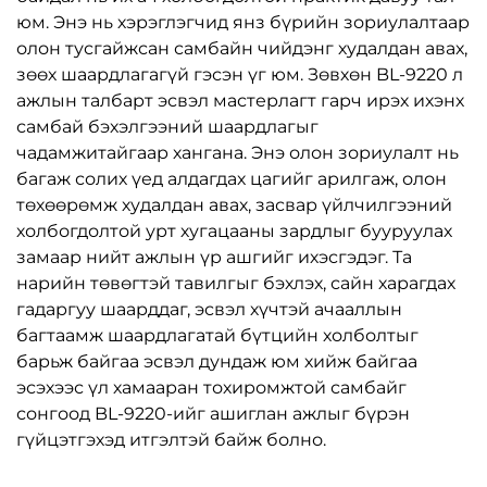
юм. Энэ нь хэрэглэгчид янз бүрийн зориулалтаар
олон тусгайжсан самбайн чийдэнг худалдан авах,
зөөх шаардлагагүй гэсэн үг юм. Зөвхөн BL-9220 л
ажлын талбарт эсвэл мастерлагт гарч ирэх ихэнх
самбай бэхэлгээний шаардлагыг
чадамжитайгаар хангана. Энэ олон зориулалт нь
багаж солих үед алдагдах цагийг арилгаж, олон
төхөөрөмж худалдан авах, засвар үйлчилгээний
холбогдолтой урт хугацааны зардлыг бууруулах
замаар нийт ажлын үр ашгийг ихэсгэдэг. Та
нарийн төвөгтэй тавилгыг бэхлэх, сайн харагдах
гадаргуу шаарддаг, эсвэл хүчтэй ачааллын
багтаамж шаардлагатай бүтцийн холболтыг
барьж байгаа эсвэл дундаж юм хийж байгаа
эсэхээс үл хамааран тохиромжтой самбайг
сонгоод BL-9220-ийг ашиглан ажлыг бүрэн
гүйцэтгэхэд итгэлтэй байж болно.