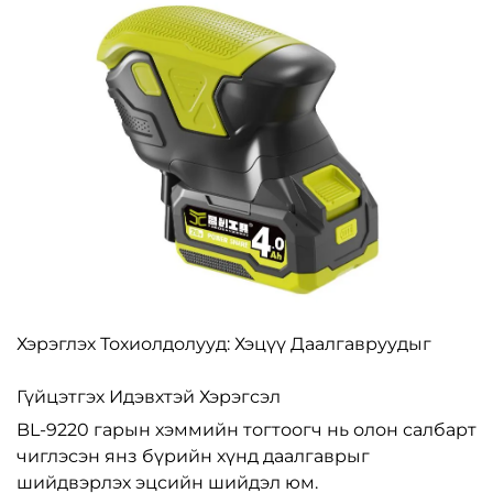
Хэрэглэх Тохиолдолууд: Хэцүү Даалгавруудыг
Гүйцэтгэх Идэвхтэй Хэрэгсэл
BL-9220 гарын хэммийн тогтоогч нь олон салбарт
чиглэсэн янз бүрийн хүнд даалгаврыг
шийдвэрлэх эцсийн шийдэл юм.