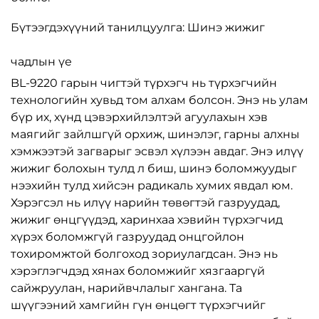
Бүтээгдэхүүний танилцуулга: Шинэ жижиг
чадлын үе
BL-9220 гарын чигтэй түрхэгч нь түрхэгчийн
технологийн хувьд том алхам болсон. Энэ нь улам
бүр их, хүнд цэвэрхийлэлтэй агуулахын хэв
маягийг зайлшгүй орхиж, шинэлэг, гарны алхны
хэмжээтэй загварыг эсвэл хүлээн авдаг. Энэ илүү
жижиг болохын тулд л биш, шинэ боломжуудыг
нээхийн тулд хийсэн радикаль хумих явдал юм.
Хэрэгсэл нь илүү нарийн төвөгтэй газруудад,
жижиг өнцгүүдэд, харинхаа хэвийн түрхэгчид
хүрэх боломжгүй газруудад онцгойлон
тохиромжтой болгоход зориулагдсан. Энэ нь
хэрэглэгчдэд хянах боломжийг хязгааргүй
сайжруулан, нарийвчлалыг хангана. Та
шүүгээний хамгийн гүн өнцөгт түрхэгчийг