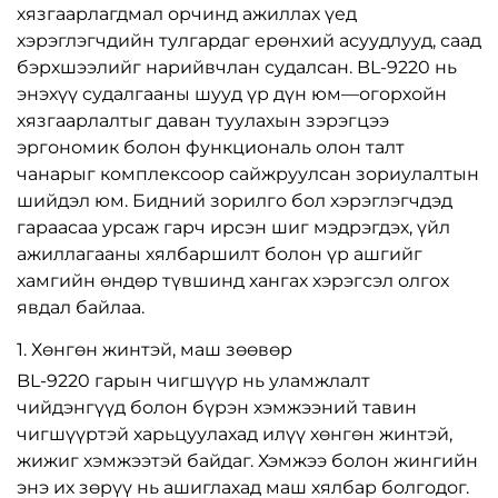
хязгаарлагдмал орчинд ажиллах үед
хэрэглэгчдийн тулгардаг ерөнхий асуудлууд, саад
бэрхшээлийг нарийвчлан судалсан. BL-9220 нь
энэхүү судалгааны шууд үр дүн юм—огорхойн
хязгаарлалтыг даван туулахын зэрэгцээ
эргономик болон функциональ олон талт
чанарыг комплексоор сайжруулсан зориулалтын
шийдэл юм. Бидний зорилго бол хэрэглэгчдэд
гараасаа урсаж гарч ирсэн шиг мэдрэгдэх, үйл
ажиллагааны хялбаршилт болон үр ашгийг
хамгийн өндөр түвшинд хангах хэрэгсэл олгох
явдал байлаа.
1. Хөнгөн жинтэй, маш зөөвөр
BL-9220 гарын чигшүүр нь уламжлалт
чийдэнгүүд болон бүрэн хэмжээний тавин
чигшүүртэй харьцуулахад илүү хөнгөн жинтэй,
жижиг хэмжээтэй байдаг. Хэмжээ болон жингийн
энэ их зөрүү нь ашиглахад маш хялбар болгодог.