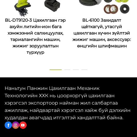
BL-DT9120-3 Цахилгаан гэр
BL-6100 Захидалт
ахуйн литийн-ион бага
щёткагүй, утасгүй
хэмжээний салхицуулах,
цахилгаан хүчин зүйлтэй
тариалангийн машин,
жижиг машин, аксессуар:
жижиг зоруулалтын
өнцгийн шлифмашин
түрхүүр
Наньтун Панжин Цахилгаан Механик
Технологийн ХХК нь цоорхоргүй цахилгаан
хэрэгсэл экспортоор найман жил салбартаа
ажиллаж, найдвартай хэрэгсэл хайж буй дэлхийн
худалдан авагчдад итгэлтэй хандалттай байна.