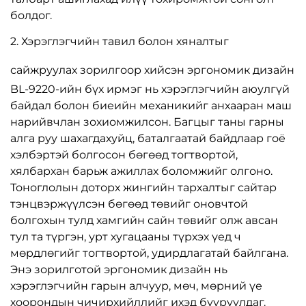
болдог.
2. Хэрэглэгчийн тавил болон хяналтыг
сайжруулах зорилгоор хийсэн эргономик дизайн
BL-9220-ийн бүх ирмэг нь хэрэглэгчийн аюулгүй
байдал болон биеийн механикийг анхааран маш
нарийвчлан зохиомжилсон. Багцыг таны гарны
алга руу шахагдахуйц, баталгаатай байдлаар гоё
хэлбэртэй болгосон бөгөөд тогтвортой,
хялбархан барьж ажиллах боломжийг олгоно.
Тоноглолын доторх жингийн тархалтыг сайтар
тэнцвэржүүлсэн бөгөөд төвийг оновчтой
болгохын тулд хамгийн сайн төвийг олж авсан
тул та түргэн, урт хугацааны түрхэх үед ч
мөрдлөгийг тогтвортой, удирдлагатай байлгана.
Энэ зорилготой эргономик дизайн нь
хэрэглэгчийн гарын алчуур, мөч, мөрний үе
хоорондын чичирхийллийг ихэд бууруулдаг.