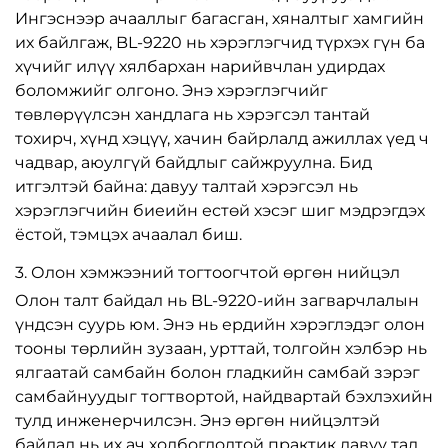
Ингэснээр ачааллыг багасган, хяналтыг хамгийн
их байлгаж, BL-9220 нь хэрэглэгчид түрхэх гүн ба
хүчийг илүү хялбархан нарийвчлан удирдах
боломжийг олгоно. Энэ хэрэглэгчийг
төвлөрүүлсэн хандлага нь хэрэгсэл тантай
тохирч, хүнд хэцүү, хачин байрлалд ажиллах үед ч
чадвар, аюулгүй байдлыг сайжруулна. Бид
итгэлтэй байна: давуу талтай хэрэгсэл нь
хэрэглэгчийн биеийн естөй хэсэг шиг мэдрэгдэх
ёстой, тэмцэх ачаалал биш.
3. Олон хэмжээний тогтоогчтой өргөн нийцэл
Олон талт байдал нь BL-9220-ийн загварчлалын
үндсэн суурь юм. Энэ нь ердийн хэрэглэдэг олон
тооны төрлийн зузаан, урттай, толгойн хэлбэр нь
ялгаатай самбайн болон гладкийн самбай зэрэг
самбайнуудыг тогтвортой, найдвартай бэхлэхийн
тулд инженерчилсэн. Энэ өргөн нийцэлтэй
байдал нь их ач холбогдолтой практик давуу тал