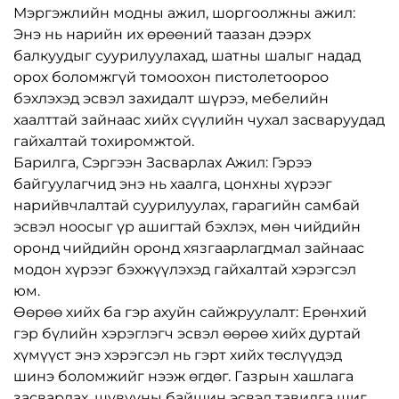
Мэргэжлийн модны ажил, шоргоолжны ажил:
Энэ нь нарийн их өрөөний таазан дээрх
балкуудыг суурилуулахад, шатны шалыг надад
орох боломжгүй томоохон пистолетоороо
бэхлэхэд эсвэл захидалт шүрээ, мебелийн
хаалттай зайнаас хийх сүүлийн чухал засваруудад
гайхалтай тохиромжтой.
Барилга, Сэргээн Засварлах Ажил: Гэрээ
байгуулагчид энэ нь хаалга, цонхны хүрээг
нарийвчлалтай суурилуулах, гарагийн самбай
эсвэл ноосыг үр ашигтай бэхлэх, мөн чийдийн
оронд чийдийн оронд хязгаарлагдмал зайнаас
модон хүрээг бэхжүүлэхэд гайхалтай хэрэгсэл
юм.
Өөрөө хийх ба гэр ахуйн сайжруулалт: Ерөнхий
гэр бүлийн хэрэглэгч эсвэл өөрөө хийх дуртай
хүмүүст энэ хэрэгсэл нь гэрт хийх төслүүдэд
шинэ боломжийг нээж өгдөг. Газрын хашлага
засварлах, шувууны байшин эсвэл тавилга шиг