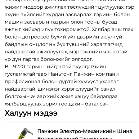
жижиг модоор ажиллах төслүүдийг цуглуулах, гэр
ахуйн зүйлсийг хурдан засварлах, гэрийн болон
машин засварын газрын олон тооны бусад
ажлыг хийхэд илүү тохиромжтой. Хялбар ашиглах
болон дотроосоо бүхий үйлдвэрийн аюулгүй
байдлын онцлог нь бүх түвшний хэрэглэгчид
найдвартай ажиллуулах, мэргэжлийн чанартай
үр дүн гаргах боломжийг олгодог.
BL-9220 гарын чийдэнтэй зуурдагчийн
тусламжтайгаар Наньтонг Панжин компани
професионал болон дуртай хүмүүст ухаалаг,
найдвартай, шинэлэг хэрэгслүүдийг санал
болгохын ачаар хийх ажил хэцүү байдалдаа
хялбаршуулах зорилгоо дахин баталсан.
Халуун мэдээ
Панжин Электро-Механикийн Шинэ
Бүтээгдэхүүний Танилцуулга: