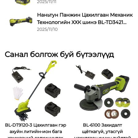
2025/11/11
9220 гарын молот: Таны гарны
алчуурт чадал ба нарийвчлал
Наньтун Панжин Цахилгаан Механик
Технологийн ХХК шинэ BL-TD3421
2025/11/10
хэлбэлзэх олон зориулалтын
төхөөрөмжийг гаргав
Санал болгож буй бүтээлүүд
BL-DT9120-3 Цахилгаан гэр
BL-6100 Захидалт
ахуйн литийн-ион бага
щёткагүй, утасгүй