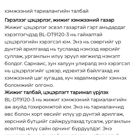
хэмжээний тариалангийн талбай
Гэрэлзэг цэцэрлэг, жижиг хэмжээний газар
Жижиг цэцэрлэг эсвэл газартай гэрт амьдардаг
хэрэглэгчдэд BL-DT9120-3 нь гайхалтай
цэцэрлэгийн хэрэгсэл юм. Энэ нь сөөргийг үр
дүнтэй арилгахад нь туслахад нэмээд хөрсийг
суллаж, ургамлын илүү эрүүл хөгжилд нэмэлт
болдог. Сарнаис, зун халуун улиралд энэ хэрэгсэл
нь цэцэрлэгийг цэвэр, идэвхтэй байлгахад их
хэмжээний цаг хугацаа, хүч хөдөлмөрийг хэмнэх
боломжийг олгоно.
Жижиг талбай, цэцэрлэгт таримал үрjлэх
BL-DT9120-3 нь жижиг хэмжээний тариалангийн
аж ахуйд тохиромжтой юм. Энэ нь тариаланчид
өвс болон хорт өвсийг илүү үр дүнтэй арилгаж,
хөрсний бүтцийг сайжруулахад тусалж, ургамлын
өсөлтөд илүү сайн орчинг бүрдүүлдэг. Энэ