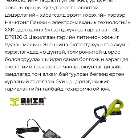
Технологийн тасралтгүй хөгжил, үр дүнтэй,
арьсны орчны хувьд эерэг нөлөөтэй
цэцэрлэгийн хэрэгсэлд эрэлт ихсэхийн хэрээр
Наньтонг Панжин электро-механик технологийн
ХХК одоо шинэ бүтээгдэхүүнээ гаргалаа – BL-
DT9120-3 Цахилгаан гэрийн лити-ион жижиг
туузан машин. Энэ шинэ бүтээгдэхүүн гэр ахуйн
хэрэглэгчдэд үр дүнтэй, тохиромжтой шороо
боловсруулах шийдэл санал болгохын зэрэгцээ
экологийн тэвчээрлэг чанар, оюунлаг дизайн
хандлагад том алхам байгуулсан бөгөөд өргөн
хүрээний гэрэлзэж буй цэцэрлэг, жижиг
тариалангийн талбайд тохиромжтой юм.