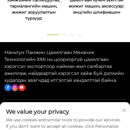
хэмжээний салхицуулах,
цахилгаан хүчин зүйлтэй
тариалангийн машин,
жижиг машин, аксессуар:
жижиг зоруулалтын
өнцгийн шлифмашин
түрхүүр
Наньтун Панжин Цахилгаан Механик
Технологийн ХХК нь цоорхоргүй цахилгаан
хэрэгсэл экспортоор найман жил салбартаа
ажиллаж, найдвартай хэрэгсэл хайж буй дэлхийн
худалдан авагчдад итгэлтэй хандалттай байна.
Хурдан холбоосууд
We value your privacy
We use cookies and similar tools to provide our services.
If you don't want to accept all cookies, click Personalize
Биднитай холбогдох