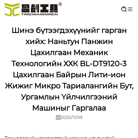
Шинэ бүтээгдэхүүнийг гарган
хийх: Наньтун Панжин
Цахилгаан Механик
Технологийн ХХК BL-DT9120-3
Цахилгаан Байрын Лити-ион
Жижиг Микро Тариалангийн Бут,
Ургамлын Үйлчилгээний
Машиныг Гаргалаа
2025/11/09