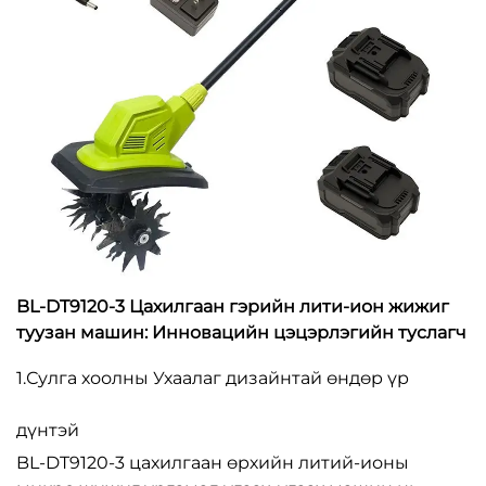
BL-DT9120-3 Цахилгаан гэрийн лити-ион жижиг
туузан машин: Инновацийн цэцэрлэгийн туслагч
1.
Сулга
хоолны
Ухаалаг дизайнтай өндөр үр
дүнтэй
BL-DT9120-3 цахилгаан өрхийн литий-ионы