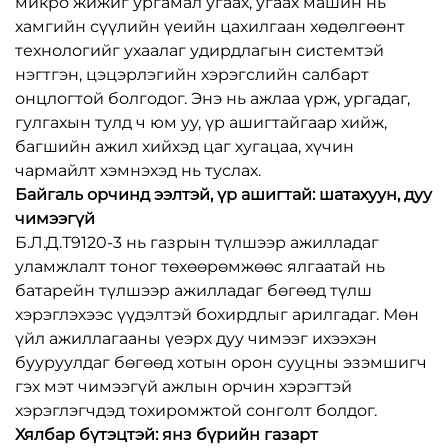
микро жижиг ургамал угаах, угаах машин нь
хамгийн сүүлийн үеийн цахилгаан хөдөлгөөнт
технологийг ухаалаг удирдлагын системтэй
нэгтгэн, цэцэрлэгийн хэрэгслийн салбарт
онцлогтой болгодог. Энэ нь ажлаа үрж, ургадаг,
гулгахын тулд ч юм уу, үр ашигтайгаар хийж,
багшийн ажил хийхэд цаг хугацаа, хүчин
чармайлт хэмнэхэд нь туслах.
Байгаль орчинд ээлтэй, үр ашигтай: шатахуун, дуу
чимээгүй
Б.Л.Д.Т9120-3 нь газрын түлшээр ажилладаг
уламжлалт тоног төхөөрөмжөөс ялгаатай нь
батарейн түлшээр ажилладаг бөгөөд түлш
хэрэглэхээс үүдэлтэй бохирдлыг арилгадаг. Мөн
үйл ажиллагааны үеэрх дуу чимээг ихээхэн
бууруулдаг бөгөөд хотын орон сууцны эзэмшигч
гэх мэт чимээгүй ажлын орчин хэрэгтэй
хэрэглэгчдэд тохиромжтой сонголт болдог.
Хялбар бүтэцтэй: янз бүрийн газарт