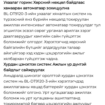
Ухаалаг горим: Хөрсний нөхцөл байдлаас
хамааран автоматаар зохицуулна
BL-DT9120-3-ийн ухаалаг хяналтын систем нь
түрээсний янз бүрийн нөхцөлд тохируулан
ажиллах интенсивыг автоматаар тохируулдаг тул
эгшиглэх эсвэл сөрөг ургамал арилгах зэрэг
даалгавруудыг хамгийн сайн гүйцэтгэх
боломжийг олгодог. Хэрэглэгчид хөрсний
байгалийн бүтцийг алдагдуулах талаар
айхгүйгээр хэд хэдэн цэцэрлэгийн ажлыг
хялбархан гүйцэтгэж чадна.
Хурдан цэнэглэх систем: Ажлын үр дүнтэй
байдлыг сайжруулах
Амьдралд шинэлэг оролттой хурдан цэнэглэх
систем нь BL-DT9120-3-ийн хэрэглэгчдэд
ажиллагааны явцад баттерейг хурдан цэнэглэх
боломжийг олгоно. Урт хугацаагаар ажиллах
боломж нь урт хугацааны ашиглалтанд
тохиромжтой бөгөөд цэцэрлэгийн ажлуудыг