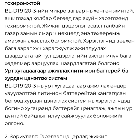
тохиромжтой
BL-DT9120-3-ийн микро загвар нь хөнгөн жинтэй,
ашиглахад хялбар бөгөөд гэр ахуйн хэрэглээнд
тохиромжтой. Жижиг цэцэрлэг эсвэл талбайн
газар замын ямар ч нөхцөлд энэ төхөөрөмж
амархан ажиллах боломжтой. Хэрэглэгчид зөвхөн
бага зэрэг хүч хэрэгжүүлж ажиллуулах
шаардлагатай тул цэцэрлэгийн ажлыг илүү бага
хөдөлмөр зарцуулах шаардлагатай болгоно.
Урт хугацаагаар ажиллах лити-ион баттерей ба
хурдан цэнэглэх систем
BL-DT9120-3 нь урт хугацаагаар ажиллах өндөр
үзүүлэлттэй лити-ион баттерейтай хангагдсан
бөгөөд хурдан цэнэглэх систем нь хэрэглэгчдэд
богино хугацаанд баттерейг цэнэглэж, ажлын үр
дүнтэй байдлыг илүү сайжруулах боломжийг
олгоно.
2. Зориулалт: Гэрэлзэг цэцэрлэг, жижиг