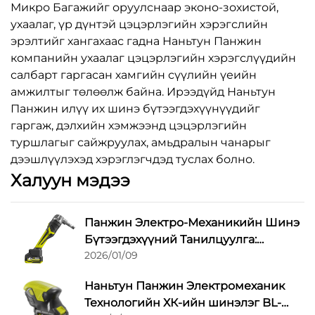
Микро Багажийг оруулснаар эконо-зохистой,
ухаалаг, үр дүнтэй цэцэрлэгийн хэрэгслийн
эрэлтийг хангахаас гадна Наньтун Панжин
компанийн ухаалаг цэцэрлэгийн хэрэгслүүдийн
салбарт гаргасан хамгийн сүүлийн үеийн
амжилтыг төлөөлж байна. Ирээдүйд Наньтун
Панжин илүү их шинэ бүтээгдэхүүнүүдийг
гаргаж, дэлхийн хэмжээнд цэцэрлэгийн
туршлагыг сайжруулах, амьдралын чанарыг
дээшлүүлэхэд хэрэглэгчдэд туслах болно.
Халуун мэдээ
Панжин Электро-Механикийн Шинэ
Бүтээгдэхүүний Танилцуулга:
2026/01/09
Утасгүй Хайчлах Туршлагыг
Хувьсгалжуулж байна
Наньтун Панжин Электромеханик
Технологийн ХК-ийн шинэлэг BL-