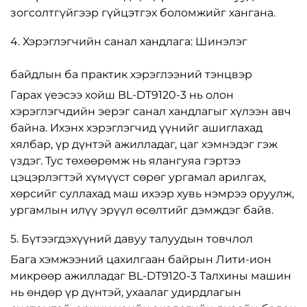
зогсолтгүйгээр гүйцэтгэх боломжийг хангана.
4. Хэрэглэгчийн санал хандлага: Шинэлэг
байдлын ба практик хэрэглээний тэнцвэр
Гарах үеэсээ хойш BL-DT9120-3 нь олон
хэрэглэгчдийн эерэг санал хандлагыг хүлээн авч
байна. Ихэнх хэрэглэгчид үүнийг ашиглахад
хялбар, үр дүнтэй ажилладаг, цаг хэмнэдэг гэж
үздэг. Тус төхөөрөмж нь ялангуяа гэртээ
цэцэрлэгтэй хүмүүст сөрөг ургамал арилгах,
хөрсийг суллахад маш ихээр хувь нэмрээ оруулж,
ургамлын илүү эрүүл өсөлтийг дэмждэг байв.
5. Бүтээгдэхүүний давуу талуудын товчлол
Бага хэмжээний цахилгаан байрын Лити-ион
микрөөр ажилладаг BL-DT9120-3 Талхины машин
нь өндөр үр дүнтэй, ухаалаг удирдлагын