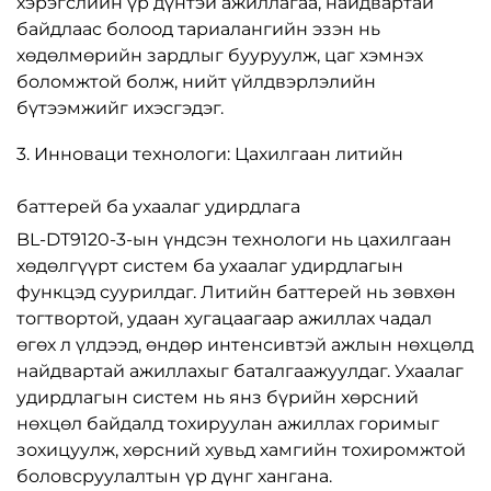
хэрэгслийн үр дүнтэй ажиллагаа, найдвартай
байдлаас болоод тариалангийн эзэн нь
хөдөлмөрийн зардлыг бууруулж, цаг хэмнэх
боломжтой болж, нийт үйлдвэрлэлийн
бүтээмжийг ихэсгэдэг.
3. Инноваци технологи: Цахилгаан литийн
баттерей ба ухаалаг удирдлага
BL-DT9120-3-ын үндсэн технологи нь цахилгаан
хөдөлгүүрт систем ба ухаалаг удирдлагын
функцэд суурилдаг. Литийн баттерей нь зөвхөн
тогтвортой, удаан хугацаагаар ажиллах чадал
өгөх л үлдээд, өндөр интенсивтэй ажлын нөхцөлд
найдвартай ажиллахыг баталгаажуулдаг. Ухаалаг
удирдлагын систем нь янз бүрийн хөрсний
нөхцөл байдалд тохируулан ажиллах горимыг
зохицуулж, хөрсний хувьд хамгийн тохиромжтой
боловсруулалтын үр дүнг хангана.