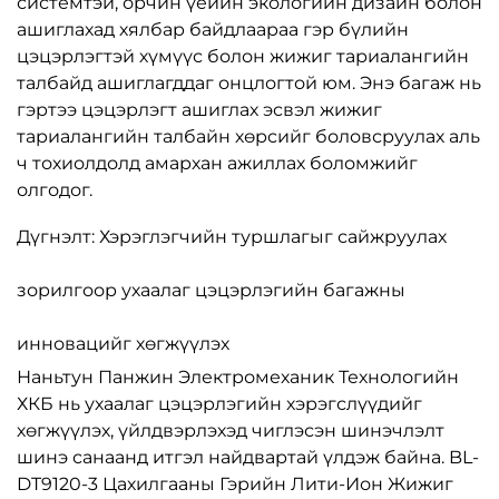
системтэй, орчин үеийн экологийн дизайн болон
ашиглахад хялбар байдлаараа гэр бүлийн
цэцэрлэгтэй хүмүүс болон жижиг тариалангийн
талбайд ашиглагддаг онцлогтой юм. Энэ багаж нь
гэртээ цэцэрлэгт ашиглах эсвэл жижиг
тариалангийн талбайн хөрсийг боловсруулах аль
ч тохиолдолд амархан ажиллах боломжийг
олгодог.
Дүгнэлт: Хэрэглэгчийн туршлагыг сайжруулах
зорилгоор ухаалаг цэцэрлэгийн багажны
инновацийг хөгжүүлэх
Наньтун Панжин Электромеханик Технологийн
ХКБ нь ухаалаг цэцэрлэгийн хэрэгслүүдийг
хөгжүүлэх, үйлдвэрлэхэд чиглэсэн шинэчлэлт
шинэ санаанд итгэл найдвартай үлдэж байна. BL-
DT9120-3 Цахилгааны Гэрийн Лити-Ион Жижиг