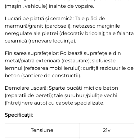
(mașini, vehicule) înainte de vopsire.
Lucrări pe piatră și ceramică: Taie plăci de
marmură/granit (pardoseli); netezesc marginile
neregulate ale pietrei (decorativ bricolaj); taie faianța
ceramică (renovare locuințe).
Finisarea suprafețelor: Polizează suprafețele din
metal/piatră exterioară (restaurare); șlefuieste
lemnul (refacerea mobilierului); curăță reziduurile de
beton (șantiere de construcții).
Demolare ușoară: Sparte bucăți mici de beton
(reparații de pereți); taie șuruburi/piulițe vechi
(întreținere auto) cu capete specializate.
Specificații:
Tensiune
21v