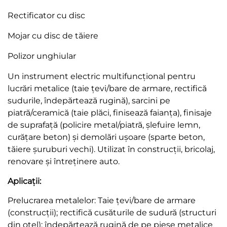
Rectificator cu disc
Mojar cu disc de tăiere
Polizor unghiular
Un instrument electric multifuncțional pentru
lucrări metalice (taie țevi/bare de armare, rectifică
sudurile, îndepărtează rugină), sarcini pe
piatră/ceramică (taie plăci, finisează faianța), finisaje
de suprafață (policire metal/piatră, șlefuire lemn,
curățare beton) și demolări ușoare (sparte beton,
tăiere șuruburi vechi). Utilizat în construcții, bricolaj,
renovare și întreținere auto.
Aplicații:
Prelucrarea metalelor: Taie țevi/bare de armare
(construcții); rectifică cusăturile de sudură (structuri
din oțel); îndepărtează rugină de pe piese metalice