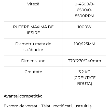
Viteză
0-4500/0-
6500/0-
8500RPM
PUTERE MAXIMĂ DE
1000W
IESIRE
Diametru roata de
100/125MM
străbucire
Dimensiune
370*270*240mm
Greutate
3,2 KG
(GREUTATE
BRUTĂ)
Avantaj competitiv:
Extrem de versatil: Tăiați, rectificați, lustruiți și