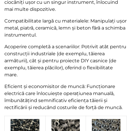
ciocăniți ușor cu un singur instrument, înlocuind
mai multe dispozitive.
Compatibilitate largă cu materialele: Manipulați ușor
metal, piatră, ceramică, lemn și beton fără a schimba
instrumentul.
Acoperire completă a scenariilor: Potrivit atât pentru
construcții industriale (de exemplu, tăierea
armăturii), cât și pentru proiecte DIY casnice (de
exemplu, tăierea plăcilor), oferind o flexibilitate
mare.
Eficient și economisitor de muncă: Funcționare
electrică care înlocuiește operațiunea manuală,
îmbunătățind semnificativ eficiența tăierii și
rectificării și reducând costurile de forță de muncă.