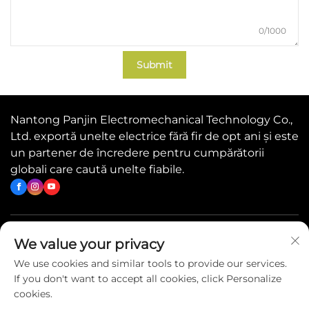
0/1000
Submit
Nantong Panjin Electromechanical Technology Co.,
Ltd. exportă unelte electrice fără fir de opt ani și este
un partener de încredere pentru cumpărătorii
globali care caută unelte fiabile.
Linkuri rapide
We value your privacy
We use cookies and similar tools to provide our services.
If you don't want to accept all cookies, click Personalize
Contactați-ne
cookies.