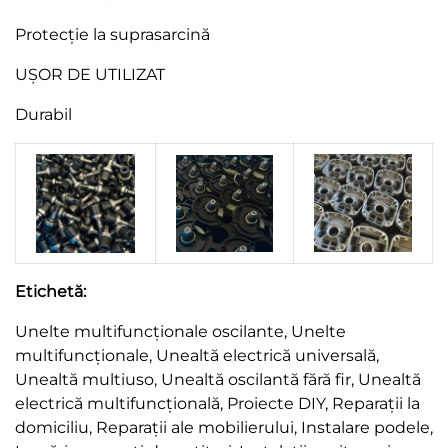
Protecție la suprasarcină
UȘOR DE UTILIZAT
Durabil
Etichetă:
Unelte multifuncționale oscilante,
Unelte
multifuncționale,
Unealtă electrică universală,
Unealtă multiuso,
Unealtă oscilantă fără fir,
Unealtă
electrică multifuncțională,
Proiecte DIY,
Reparații la
domiciliu,
Reparații ale mobilierului,
Instalare podele,