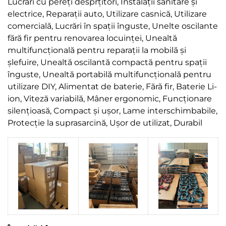
Lucrări cu pereți desprțitori,
Instalații sanitare și
electrice,
Reparații auto,
Utilizare casnică,
Utilizare
comercială,
Lucrări în spații înguste,
Unelte oscilante
fără fir pentru renovarea locuinței,
Unealtă
multifuncțională pentru reparații la mobilă și
șlefuire,
Unealtă oscilantă compactă pentru spații
înguste,
Unealtă portabilă multifuncțională pentru
utilizare DIY,
Alimentat de baterie,
Fără fir,
Baterie Li-
ion,
Viteză variabilă,
Mâner ergonomic,
Funcționare
silențioasă,
Compact și ușor,
Lame interschimbabile,
Protecție la suprasarcină,
Ușor de utilizat,
Durabil