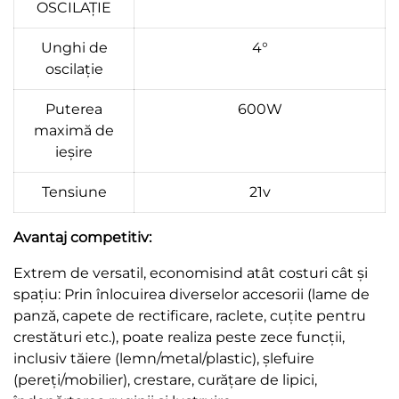
OSCILAȚIE
Unghi de
4°
oscilație
Puterea
600W
maximă de
ieșire
Tensiune
21v
Avantaj competitiv:
Extrem de versatil, economisind atât costuri cât și
spațiu: Prin înlocuirea diverselor accesorii (lame de
panză, capete de rectificare, raclete, cuțite pentru
crestături etc.), poate realiza peste zece funcții,
inclusiv tăiere (lemn/metal/plastic), șlefuire
(pereți/mobilier), crestare, curățare de lipici,