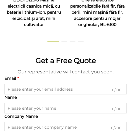
BL-DT9120-3 Mașină
Unelte electrice
electrică casnică mică, cu
personalizabile fără fir, fără
baterie lithium-ion, pentru
perii, mini mașină fără fir,
erbicidat și arat, mini
accesorii pentru mojar
cultivator
unghiular, BL-6100
Get a Free Quote
Our representative will contact you soon.
Email
0/100
Name
0/100
Company Name
0/200