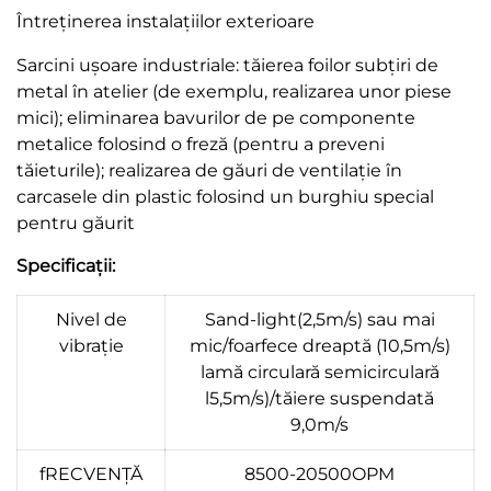
Întreținerea instalațiilor exterioare
Sarcini ușoare industriale: tăierea foilor subțiri de
metal în atelier (de exemplu, realizarea unor piese
mici); eliminarea bavurilor de pe componente
metalice folosind o freză (pentru a preveni
tăieturile); realizarea de găuri de ventilație în
carcasele din plastic folosind un burghiu special
pentru găurit
Specificații:
Nivel de
Sand-light(2,5m/s) sau mai
vibrație
mic/foarfece dreaptă (10,5m/s)
lamă circulară semicirculară
l5,5m/s)/tăiere suspendată
9,0m/s
fRECVENȚĂ
8500-20500OPM