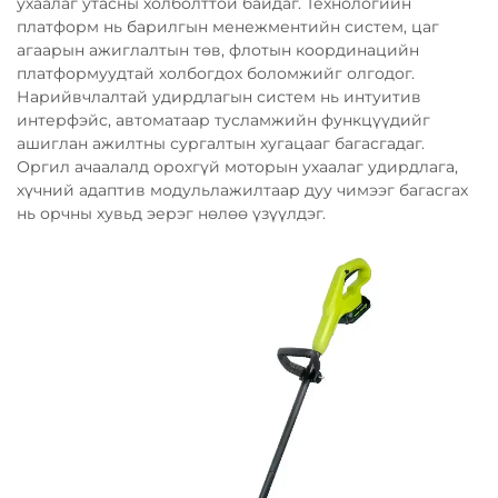
ухаалаг утасны холболттой байдаг. Технологийн
платформ нь барилгын менежментийн систем, цаг
агаарын ажиглалтын төв, флотын координацийн
платформуудтай холбогдох боломжийг олгодог.
Нарийвчлалтай удирдлагын систем нь интуитив
интерфэйс, автоматаар тусламжийн функцүүдийг
ашиглан ажилтны сургалтын хугацааг багасгадаг.
Оргил ачаалалд орохгүй моторын ухаалаг удирдлага,
хүчний адаптив модульлажилтаар дуу чимээг багасгах
нь орчны хувьд эерэг нөлөө үзүүлдэг.