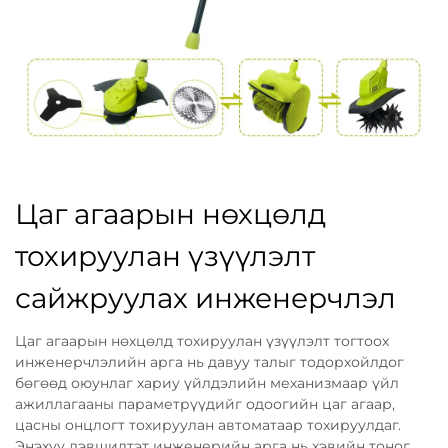
Цаг агаарын нөхцөлд
тохируулан үзүүлэлт
сайжруулах инженерчлэл
Цаг агаарын нөхцөлд тохируулан үзүүлэлт тогтоох
инженерчлэлийн арга нь давуу талыг тодорхойлдог
бөгөөд оюунлаг хариу үйлдэлийн механизмаар үйл
ажиллагааны параметрүүдийг одоогийн цаг агаар,
цасны онцлогт тохируулан автоматаар тохируулдаг.
Энэхүү дэвшилтэт инженерийн арга нь хэвийн тоног