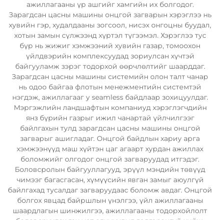
ажиллагааны үр ашгийг хамгийн их болгодог.
Зарагдсан цасны машины онцгой загварын хэрэглээ нь
хувийн гэр, худалдааны зогсоол, нисэх онгоцны буудал,
хотын замын сүлжээнд хүртэл түгээмэл. Хэрэглээ тус
бүр нь жижиг хэмжээний хувийн газар, томоохон
үйлдвэрийн комплексуудад зориулсан хүчтэй
байгууламж зэрэг тодорхой өөрчлөлтийг шаарддаг.
Зарагдсан цасны машины системийн олон талт чанар
нь одоо байгаа флотын менежментийн системтэй
нэгдэж, ажиллагааг у seamless байдлаар зохицуулдаг.
Мэргэжлийн ландшафтын компаниуд хэрэглэгчдийн
янз бүрийн газрыг ижил чанартай үйлчилгээг
байлгахын тулд зарагдсан цасны машины онцгой
загварыг ашигладаг. Онцгой байдлын хариу арга
хэмжээнүүд маш хүйтэн цаг агаарт хурдан ажиллах
боломжийг олгодог онцгой загваруудад итгэдэг.
Боловсролын байгууллагууд, эрүүл мэндийн төвүүд
чимээг багасгасан, хүмүүсийн явган замыг аюулгүй
байлгахад тусалдаг загваруудаас боломж авдаг. Онцгой
болгох явцад байршлын үнэлгээ, үйл ажиллагааны
шаардлагын шинжилгээ, ажиллагааны тодорхойлолт