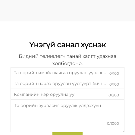
Үнэгүй санал хүснэк
Бидний төлөөлөгч танай хаягт удахнаа
холбогдоно.
0/100
0/100
0/200
0/1000