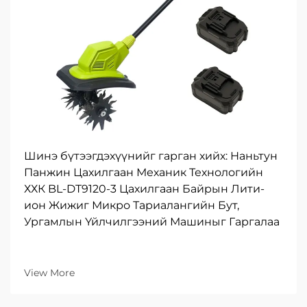
Шинэ бүтээгдэхүүнийг гарган хийх: Наньтун
Панжин Цахилгаан Механик Технологийн
ХХК BL-DT9120-3 Цахилгаан Байрын Лити-
ион Жижиг Микро Тариалангийн Бут,
Ургамлын Үйлчилгээний Машиныг Гаргалаа
View More