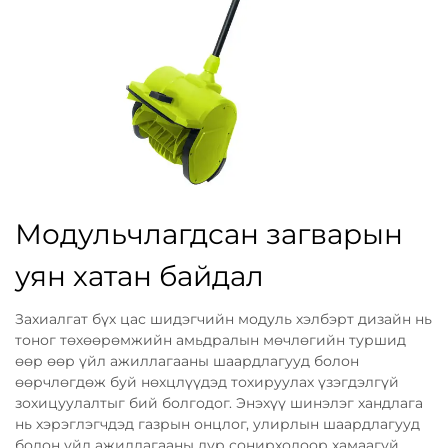
Модульчлагдсан загварын
уян хатан байдал
Захиалгат бүх цас шидэгчийн модуль хэлбэрт дизайн нь
тоног төхөөрөмжийн амьдралын мөчлөгийн туршид
өөр өөр үйл ажиллагааны шаардлагууд болон
өөрчлөгдөж буй нөхцлүүдэд тохируулах үзэгдэлгүй
зохицуулалтыг бий болгодог. Энэхүү шинэлэг хандлага
нь хэрэглэгчдэд газрын онцлог, улирлын шаардлагууд
болон үйл ажиллагааны дур сонирхолоор хамаагүй