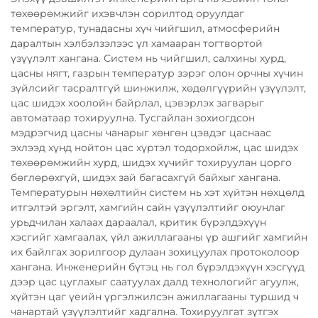
төхөөрөмжийг ихэвчлэн сорилтод оруулдаг
температур, тунадасны хүч чийгшил, атмосферийн
даралтын хэлбэлзэлээс үл хамааран тогтвортой
үзүүлэлт хангана. Систем нь чийгшил, салхины хурд,
цасны нягт, газрын температур зэрэг олон орчны хүчин
зүйлсийг тасралтгүй шинжилж, хөдөлгүүрийн үзүүлэлт,
цас шидэх хоолойн байрлал, цэвэрлэх загварыг
автоматаар тохируулна. Тусгайлан зохиогдсон
мэдрэгчид цасны чанарыг хөнгөн цэвдэг цаснаас
эхлээд хүнд нойтон цас хүртэл тодорхойлж, цас шидэх
төхөөрөмжийн хурд, шидэх хүчийг тохируулан цорго
бөглөрөхгүй, шидэх зай багасахгүй байхыг хангана.
Температурын нөхөлтийн систем нь хэт хүйтэн нөхцөлд
итгэлтэй эргэлт, хамгийн сайн үзүүлэлтийг оюунлаг
урьдчилан халаах дараалал, критик бүрэлдэхүүн
хэсгийг хамгаалах, үйл ажиллагааны үр ашгийг хамгийн
их байлгах зорилгоор дулаан зохицуулах протоколоор
хангана. Инженерийн бүтэц нь гол бүрэлдэхүүн хэсгүүд
дээр цас цуглахыг саатуулах далд технологийг агуулж,
хүйтэн цаг үеийн үргэлжилсэн ажиллагааны туршид ч
чанартай үзүүлэлтийг хадгална. Тохируулгат зүтгэх