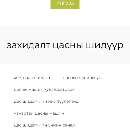
ИЛГЭЭХ
захидалт цасны шидүүр
хямд цас шидэгч
цасны машины үнэ
цасны машин худалдан авах
цас шидэгчийн нийлүүлэгчид
чанартай цасны машин
цас шидэгчийн үнийн санал