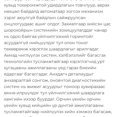
хувьд тохиромжтой удирдлагын товчлуур, аврах
нөхцөл байдалд автоматаар зогсох механизм
зэрэг аюулгүй байдлын сайжруулсан
онцлогуудаас ашиг олдог. Захиалгаар хийсэн цас
шорохойрын системийн зохицуулагддаг чанар
нь одоо байгаа үйлчилгээний горимтойг
асуудалгүй нийцүүлдэг тул олон тоног
төхөөрөмж хэрэглэх шаардлагыг арилгадаг.
Ахмад чиглүүлэх систем, хэлбэлзлийг багасгах
технологийн тусламжтайгаар хэрэглэгчид урт
хугацааны ажиллагааны үед гарах биеийн
ядаргааг багасгадаг. Анхдагч деталиудыг
анхааралтай сонгож, оновчтой диагностикийн
систем нь жижиг асуудлыг томоор хувирахаас
өмнө илрүүлдэг тул үйлчилгээний шаардлага
хамгийн ихээр буурдаг. Орчин үеийн орчин
үеийн хувьд хийцийн үр дүнтэй ажиллагааны
тусламжтайгаар нийлүүлэх хийн хэмжээ багасаж,