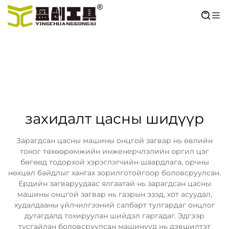
захидалт цасны шидүүр
Зарагдсан цасны машины онцгой загвар нь өвлийн
тоног төхөөрөмжийн инженерчлэлийн оргил цэг
бөгөөд тодорхой хэрэглэгчийн шаардлага, орчны
нөхцөл байдлыг хангах зорилготойгоор боловсруулсан.
Ердийн загваруудаас ялгаатай нь зарагдсан цасны
машины онцгой загвар нь газрын эзэд, хот асуудал,
худалдааны үйлчилгээний салбарт тулгардаг онцлог
дутагдалд тохируулан шийдэл гаргадаг. Эдгээр
тусгайлан боловсруулсан машинууд нь дэвшилтэт