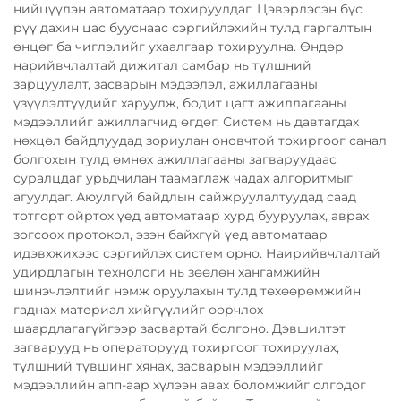
нийцүүлэн автоматаар тохируулдаг. Цэвэрлэсэн бүс
рүү дахин цас бууснаас сэргийлэхийн тулд гаргалтын
өнцөг ба чиглэлийг ухаалгаар тохируулна. Өндөр
нарийвчлалтай дижитал самбар нь түлшний
зарцуулалт, засварын мэдээлэл, ажиллагааны
үзүүлэлтүүдийг харуулж, бодит цагт ажиллагааны
мэдээллийг ажиллагчид өгдөг. Систем нь давтагдах
нөхцөл байдлуудад зориулан оновчтой тохиргоог санал
болгохын тулд өмнөх ажиллагааны загваруудаас
суралцдаг урьдчилан таамаглаж чадах алгоритмыг
агуулдаг. Аюулгүй байдлын сайжруулалтуудад саад
тотгорт ойртох үед автоматаар хурд бууруулах, аврах
зогсоох протокол, эзэн байхгүй үед автоматаар
идэвхжихээс сэргийлэх систем орно. Наирийвчлалтай
удирдлагын технологи нь зөөлөн хангамжийн
шинэчлэлтийг нэмж оруулахын тулд төхөөрөмжийн
гаднах материал хийгүүлийг өөрчлөх
шаардлагагүйгээр засвартай болгоно. Дэвшилтэт
загварууд нь операторууд тохиргоог тохируулах,
түлшний түвшинг хянах, засварын мэдээллийг
мэдээллийн апп-аар хүлээн авах боломжийг олгодог