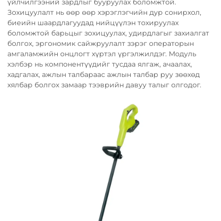
үйлчилгээний зардлыг бууруулах боломжтой.
Зохицуулалт нь өөр өөр хэрэглэгчийн дур сонирхол,
биеийн шаардлагуудад нийцүүлэн тохируулах
боломжтой барьцыг зохицуулах, удирдлагыг захиалгат
болгох, эргономик сайжруулалт зэрэг операторын
амгаламжийн онцлогт хүртэл үргэлжилдэг. Модуль
хэлбэр нь компонентүүдийг тусдаа ялгаж, ачаалах,
хадгалах, ажлын талбараас ажлын талбар руу зөөхөд
хялбар болгох замаар тээврийн давуу талыг олгодог.