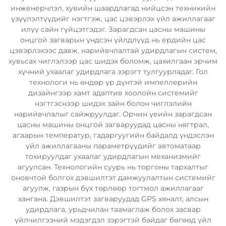
инженерчлэл, хувийн шаардлагад нийцсэн техникийн
үзүүлэлтүүдийг нэгтгэж, цас цэвэрлэх үйл ажиллагааг
илүү сайн гүйцэтгэдэг. Зарагдсан цасны машины
онцгой загварын үндсэн үйлдлүүд нь ердийн цас
цэвэрлэхээс давж, нарийвчлалтай удирдлагын систем,
хувьсах чиглэлээр цас шидэх боломж, цахилгаан эрчим
хүчний ухаалаг удирдлага зэрэгт тулгуурладаг. Гол
технологи нь өндөр үр дүнтэй импеллерийн
дизайнгээр хамт адаптив хоолойн системийг
нэгтгэснээр шидэх зайн болон чиглэлийн
нарийвчлалыг сайжруулдаг. Орчин үеийн зарагдсан
цасны машины онцгой загваруудад цасны нягтрал,
агаарын температур, гадаргуугийн байдалд үндэслэн
үйл ажиллагааны параметрүүдийг автоматаар
тохируулдаг ухаалаг удирдлагын механизмийг
агуулсан. Технологийн суурь нь торгоны тархалтыг
оновчтой болгох дэвшилтэт дамжуулалтын системийг
агуулж, газрын бүх төрлөөр тогтмол ажиллагааг
хангана. Дэвшилтэт загваруудад GPS хяналт, алсын
удирдлага, урьдчилан таамаглаж болох засвар
үйлчилгээний мэдэгдэл зэрэгтэй байдаг бөгөөд үйл