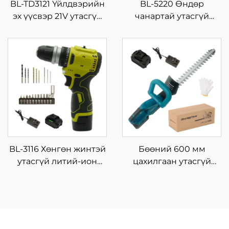
BL-TD3121 Үйлдвэрийн
BL-5220 Өндөр
эх үүсвэр 21V утасгүй
чанартай утасгүй
цахилгаан хэлбэлзэх
импакт дриллийн
хутга, олон үйлдэлт
багц, олон үйлдэлтэй,
далавчтай хавтан,
цэнэглэх боломжтой
хэмнэлттэй утасгүй
цахилгаан түлхүүр,
олон зориулалтын
хувьсах хурдтай, дахин
хэрэгсэл
ашиглах зориулалтын
хэрэгсэл
BL-3116 Хөнгөн жинтэй
Бөөний 600 мм
утасгүй литий-ион
цахилгаан утасгүй
цацраг шурхай 16.8V, 4
ирмэгтэй хур хадгийн
нэмэлт солбисортой,
түрхүүр, гэр хорооны
гэр дээрх DIY болон
мод, бут, холли
шуруунд ороох
цветокийн хувьд DIY
хэрэгсэл
үйлдвэрийн гарын