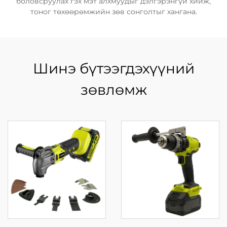
боловсруулах гэх мэт алхмуудыг дэлгэрэнгүй хийж,
тоног төхөөрөмжийн зөв сонголтыг хангана.
Шинэ бүтээгдэхүүний
зөвлөмж