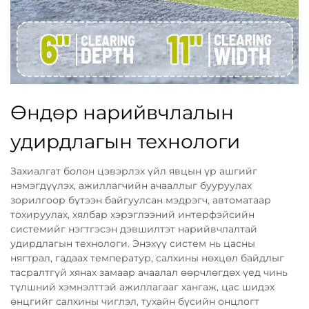
Өндөр нарийвчлалын
удирдлагын технологи
Захиалгат болон цэвэрлэх үйл явцын үр ашгийг
нэмэгдүүлэх, ажиллагчийн ачааллыг бууруулах
зорилгоор бүтээн байгуулсан мэдрэгч, автоматаар
тохируулах, хялбар хэрэглээний интерфэйсийн
системийг нэгтгэсэн дэвшилтэт нарийвчлалтай
удирдлагын технологи. Энэхүү систем нь цасны
нягтрал, гадаах температур, салхины нөхцөл байдлыг
тасралтгүй хянах замаар ачаалал өөрчлөгдөх үед чинь
түлшний хэмнэлттэй ажиллагааг хангаж, цас шидэх
өнцгийг салхины чиглэл, тухайн бүсийн онцлогт