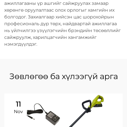
ажиллагааны үр ашгийг сайжруулах замаар
хөрөнгө оруулалтаас олох орлогыг хамгийн их
болгодог. Захиалгаар хийсэн цас шорохойрын
професиональ дүр төрх, найдвартай ажиллагаа
нь үйлчилгээ үзүүлэгчийн брэндийн төсөөллийг
сайжруулж, харилцагчийн хангамжийг
нэмэгдүүлдэг.
Зөвлөгөө ба хүлээгүй арга
11
Nov