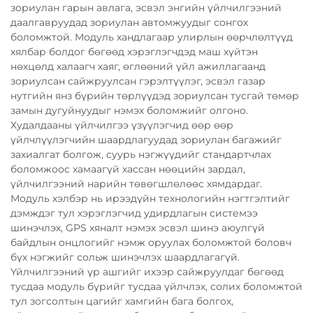
зориулан гарын авлага, эсвэл энгийн үйлчилгээний
даалгавруудад зориулан автомжуудыг сонгох
боломжтой. Модуль хандлагаар улирлын өөрчлөлтүүд
хялбар болдог бөгөөд хэрэглэгчдэд маш хүйтэн
нөхцөлд халаагч хаяг, өглөөний үйл ажиллагаанд
зориулсан сайжруулсан гэрэлтүүлэг, эсвэл газар
нутгийн янз бүрийн төрлүүдэд зориулсан тусгай төмөр
замын дугуйнуудыг нэмэх боломжийг олгоно.
Худалдааны үйлчилгээ үзүүлэгчид өөр өөр
үйлчлүүлэгчийн шаардлагуудад зориулан багажийг
захиалгат болгож, суурь нэгжүүдийг стандартчлах
боломжоос хамаагүй хассан нөөцийн зардал,
үйлчилгээний нарийн төвөгшлөлөөс хямдардаг.
Модуль хэлбэр нь ирээдүйн технологийн нэгтгэлтийг
дэмждэг тул хэрэглэгчид удирдлагын системээ
шинэчлэх, GPS хяналт нэмэх эсвэл шинэ аюулгүй
байдлын онцлогийг нэмж оруулах боломжтой боловч
бүх нэгжийг сольж шинэчлэх шаардлагагүй.
Үйлчилгээний үр ашгийг ихээр сайжруулдаг бөгөөд
тусдаа модуль бүрийг тусдаа үйлчлэх, солих боломжтой
тул зогсолтын цагийг хамгийн бага болгох,