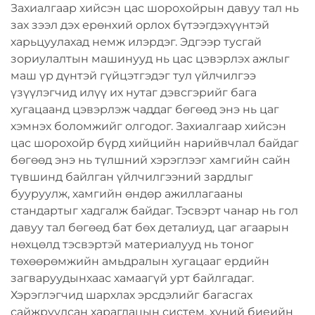
Захиалгаар хийсэн цас шорохойрын давуу тал нь
хэрэгсэл
зах зээл дэх ерөнхий орлох бүтээгдэхүүнтэй
харьцуулахад немж илэрдэг. Эдгээр тусгай
зориулалтын машинууд нь цас цэвэрлэх ажлыг
маш үр дүнтэй гүйцэтгэдэг тул үйлчилгээ
үзүүлэгчид илүү их нутаг дэвсгэрийг бага
хугацаанд цэвэрлэж чаддаг бөгөөд энэ нь цаг
хэмнэх боломжийг олгодог. Захиалгаар хийсэн
цас шорохойр бүрд хийцийн нарийвчлал байдаг
бөгөөд энэ нь түлшний хэрэглээг хамгийн сайн
түвшинд байлган үйлчилгээний зардлыг
бууруулж, хамгийн өндөр ажиллагааны
стандартыг хадгалж байдаг. Тэсвэрт чанар нь гол
давуу тал бөгөөд бат бөх деталиуд, цаг агаарын
нөхцөлд тэсвэртэй материалууд нь тоног
төхөөрөмжийн амьдралын хугацааг ердийн
загваруудынхаас хамаагүй урт байлгадаг.
Хэрэглэгчид шархлах эрсдэлийг багасгах
сайжруулсан харагдацын систем, хүний биеийн