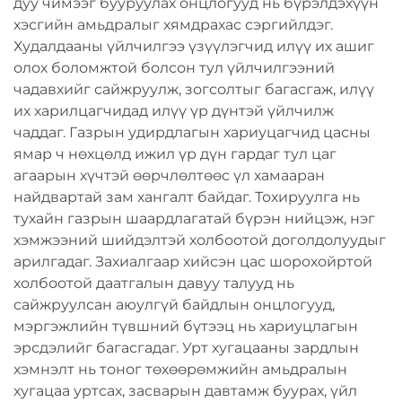
дуу чимээг бууруулах онцлогууд нь бүрэлдэхүүн
хэсгийн амьдралыг хямдрахас сэргийлдэг.
Худалдааны үйлчилгээ үзүүлэгчид илүү их ашиг
олох боломжтой болсон тул үйлчилгээний
чадавхийг сайжруулж, зогсолтыг багасгаж, илүү
их харилцагчидад илүү үр дүнтэй үйлчилж
чаддаг. Газрын удирдлагын хариуцагчид цасны
ямар ч нөхцөлд ижил үр дүн гардаг тул цаг
агаарын хүчтэй өөрчлөлтөөс үл хамааран
найдвартай зам хангалт байдаг. Тохируулга нь
тухайн газрын шаардлагатай бүрэн нийцэж, нэг
хэмжээний шийдэлтэй холбоотой доголдолуудыг
арилгадаг. Захиалгаар хийсэн цас шорохойртой
холбоотой даатгалын давуу талууд нь
сайжруулсан аюулгүй байдлын онцлогууд,
мэргэжлийн түвшний бүтээц нь хариуцлагын
эрсдэлийг багасгадаг. Урт хугацааны зардлын
хэмнэлт нь тоног төхөөрөмжийн амьдралын
хугацаа уртсах, засварын давтамж буурах, үйл