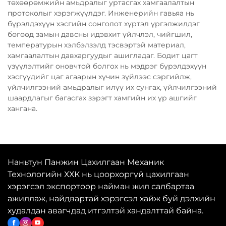
төхөөрөмжийн амьдралыг уртасгах хамгаалалтын
протоколыг хэрэгжүүлдэг. Инженерийн гавьяа нь
бүрэлдэхүүн хэсгийн сонголот хүртэл үргэлжилдэг
бөгөөд замын давсны идэвхит үйлчлэл, чийгшил,
температурын хэлбэлзэлд тэсвэртэй материал,
хамгаалалтын давхаргуудыг ашигладаг. Бодит цагт
үзүүлэлтийг оновчтой болгох нь мэдрэг бүрэлдэхүүн
хэсгүүдийг цаг агаарын хүчин зүйлээс сэргийлж,
үйлчилгээний амьдралыг илүү их сунгах, үйлчилгээний
шаардлагыг багасгах зэрэгт хамгийн их үр ашгийг
хангана.
Наньтун Панжин Цахилгаан Механик
Технологийн ХХК нь цоорхоргүй цахилгаан
хэрэгсэл экспортоор найман жил салбартаа
ажиллаж, найдвартай хэрэгсэл хайж буй дэлхийн
худалдан авагчдад итгэлтэй хандалттай байна.