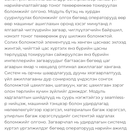
нарийвчлалтайгаар тоног төхөөрөмжөө тохируулах
боломжийг олгоно. Модуль бүтэц нь хурдан
суурилуулах боломжийг олгох бөгөөд операторууд өөр
өөр машиныг ашиглахын оронд хэсэг минутанд л
ялгаатай чиглүүрийн загвар, чиглүүлэгчийн байршил,
нэмэлт тоног төхөөрөмж рүү шилжих боломжтой.
Солих боломжтой элементүүд нь хөнгөн цаснаас эхлээд
жинтэй, чийгтэй цас хүртэлх янз бүрийн цасны
төрлүүдэд тохируулан сайжруулсан янз бүрийн
импеллерийн загваруудыг багтаасан бөгөөд цаг
агаарын ямар ч нөхцөлд оптимал ажиллагааг хангана.
Систем нь орчны шаардлагууд, дууны хязгаарлалтууд,
үйл ажиллагааны дур сонирхолд үндэслэн сонгох
боломжтой цахилгаан, шатахуун, хагас цахилгаан зэрэг
олон төрлийн хүчин зүйлийг дэмждэг. Модуль
хадгалалтын шийдлүүд нь суурь нэгжтэйгээ у seamless-
р нийцэж, машиний тэнцвэр болон удирдлагад
нөлөөлөхгүйгээр хэрэгсэл, материалын багаж хэрэгсэл,
улирлын багаж хэрэгслүүдийг системтэй хадгалах
боломжийг олгоно. Загварчлал нь удирдлагын системд
хүртэл үргэлжилдэг бөгөөд операторууд нарийн ажилд