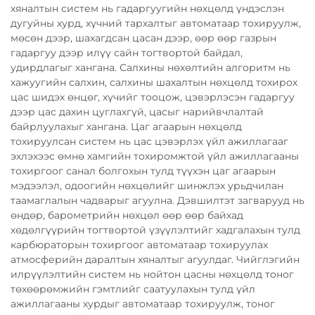
хяналтын систем нь гадаргуугийн нөхцөлд үндэслэн
дугуйны хурд, хүчний тархалтыг автоматаар тохируулж,
мөсөн дээр, шахагдсан цасан дээр, өөр өөр газрын
гадаргуу дээр илүү сайн тогтвортой байдал,
удирдлагыг хангана. Салхины нөхөлтийн алгоритм нь
хажуугийн салхин, салхины шахалтын нөхцөлд тохирох
цас шидэх өнцөг, хүчийг тооцож, цэвэрлэсэн гадаргуу
дээр цас дахин цуглахгүй, цасыг нарийвчлалтай
байрлуулахыг хангана. Цаг агаарын нөхцөлд
тохируулсан систем нь цас цэвэрлэх үйл ажиллагааг
эхлэхээс өмнө хамгийн тохиромжтой үйл ажиллагааны
тохиргоог санал болгохын тулд түүхэн цаг агаарын
мэдээлэл, одоогийн нөхцөлийг шинжлэх урьдчилан
таамаглалын чадварыг агуулна. Дэвшилтэт загварууд нь
өндөр, барометрийн нөхцөл өөр өөр байхад
хөдөлгүүрийн тогтвортой үзүүлэлтийг хадгалахын тулд
карбюраторын тохиргоог автоматаар тохируулах
атмосферийн даралтын хяналтыг агуулдаг. Чийглэгийн
илрүүлэлтийн систем нь нойтон цасны нөхцөлд тоног
төхөөрөмжийн гэмтлийг саатуулахын тулд үйл
ажиллагааны хурдыг автоматаар тохируулж, тоног