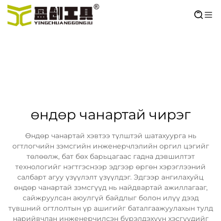
өндөр чанартай чирэг
Өндөр чанартай хэвтээ түлштэй шатахуурга нь
огтлогчийн зэмсгийн инженерчлэлийн оргил цэгийг
төлөөлж, бат бөх барьцагаас гадна дэвшилтэт
технологийг нэгтгэснээр эдгээр өргөн хэрэглээний
салбарт агуу үзүүлэлт үзүүлдэг. Эдгээр ангилахуйц
өндөр чанартай зэмсгүүд нь найдвартай ажиллагааг,
сайжруулсан аюулгүй байдлыг болон илүү дээд
түвшний огтлолтын үр ашигийг баталгаажуулахын тулд
нарийвчлан инженерчилсэн бүрэлдэхүүн хэсгүүдийг