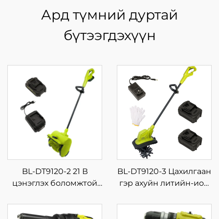
Ард түмний дуртай
бүтээгдэхүүн
BL-DT9120-2 21 В
BL-DT9120-3 Цахилгаан
цэнэглэх боломжтой
гэр ахуйн литийн-ион
аккумуляторт гар дээр
бага хэмжээний
барьж ашиглах цас
салхицуулах,
цэвэрлэх машин,
тариалангийн машин,