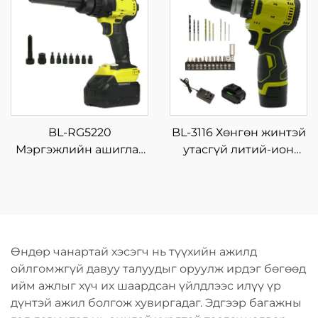
үйлдвэрийн болон
жижиг зоруулалтын
өөрсдөө хийх
түрхүүр
зориулалтын цас
шидэх ба
салхижуулагч
BL-RG5220
BL-3116 Хөнгөн жинтэй
Мэргэжлийн ашиглах
утасгүй литий-ион
зориулалттай өндөр
цацраг шурхай 16.8V, 4
моменттой цахилгаан
нэмэлт солбисортой,
риветлагч, хүчний
гэр дээрх DIY болон
хэрэгсэл
шуруунд ороох
хэрэгсэл
Өндөр чанартай хэсэгч нь түүхийн ажилд
ойлгомжгүй давуу талуудыг оруулж ирдэг бөгөөд
ийм ажлыг хүч их шаардсан үйлдлээс илүү үр
дүнтэй ажил болгож хувиргадаг. Эдгээр багажны