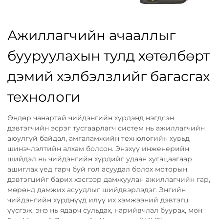
Ажиллагчийн ачааллыг
бууруулахын тулд хөтөлбөрт
дэмий хэлбэлзлийг багасгах
технологи
Өндөр чанартай чийдэнгийн хүрдэнд нэгдсэн
дэвтэгчийн эсрэг тусгаарлагч систем нь ажиллагчийн
аюулгүй байдал, амгаламжийн технологийн хувьд
шинэчлэлтийн алхам болсон. Энэхүү инженерийн
шийдэл нь чийдэнгийн хүрдийг удаан хугацаагаар
ашиглах үед гарч буй гол асуудал болох моторын
дэвтэгцийг барих хэсгээр дамжуулан ажиллагчийн гар,
мөрөнд дамжих асуудлыг шийдвэрлэдэг. Энгийн
чийдэнгийн хүрднүүд илүү их хэмжээний дэвтэгц
үүсгэж, энэ нь ядарч сульдах, нарийвчлал буурах, мөн