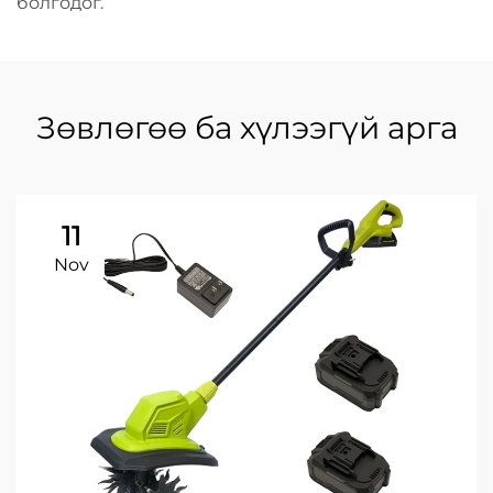
болгодог.
Зөвлөгөө ба хүлээгүй арга
11
Nov