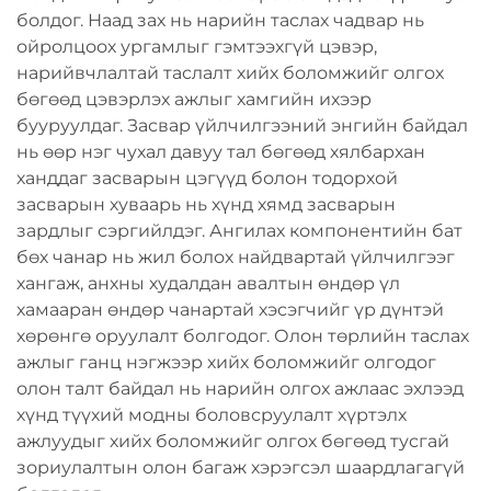
болдог. Наад зах нь нарийн таслах чадвар нь
ойролцоох ургамлыг гэмтээхгүй цэвэр,
нарийвчлалтай таслалт хийх боломжийг олгох
бөгөөд цэвэрлэх ажлыг хамгийн ихээр
бууруулдаг. Засвар үйлчилгээний энгийн байдал
нь өөр нэг чухал давуу тал бөгөөд хялбархан
ханддаг засварын цэгүүд болон тодорхой
засварын хуваарь нь хүнд хямд засварын
зардлыг сэргийлдэг. Ангилах компонентийн бат
бөх чанар нь жил болох найдвартай үйлчилгээг
хангаж, анхны худалдан авалтын өндөр үл
хамааран өндөр чанартай хэсэгчийг үр дүнтэй
хөрөнгө оруулалт болгодог. Олон төрлийн таслах
ажлыг ганц нэгжээр хийх боломжийг олгодог
олон талт байдал нь нарийн олгох ажлаас эхлээд
хүнд түүхий модны боловсруулалт хүртэлх
ажлуудыг хийх боломжийг олгох бөгөөд тусгай
зориулалтын олон багаж хэрэгсэл шаардлагагүй