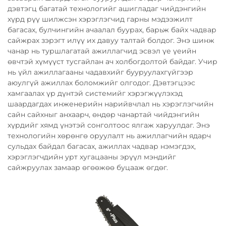
дэвтэгц багатай технологийг ашигладаг чийдэнгийн
хүрд рүү шилжсэн хэрэглэгчид гарны мэдээжилт
багасах, булчингийн ачаалал буурах, барьж байх чадвар
сайжрах зэрэгт илүү их давуу талтай болдог. Энэ шинж
чанар нь туршлагатай ажиллагчид эсвэл үе үеийн
өвчтэй хүмүүст тусгайлан ач холбогдолтой байдаг. Учир
нь үйл ажиллагааны чадавхийг бууруулахгүйгээр
аюулгүй ажиллах боломжийг олгодог. Дэвтэгцээс
хамгаалах үр дүнтэй системийг хэрэгжүүлэхэд
шаардагдах инженерийн нарийвчлал нь хэрэглэгчийн
сайн сайхныг анхаарч, өндөр чанартай чийдэнгийн
хүрдийг хямд үнэтэй сонголтоос ялгаж харуулдаг. Энэ
технологийн хөрөнгө оруулалт нь ажиллагчийн ядарч
сульдах байдал багасах, ажиллах чадвар нэмэгдэх,
хэрэглэгчдийн урт хугацааны эрүүл мэндийг
сайжруулах замаар өгөөжөө буцааж өгдөг.