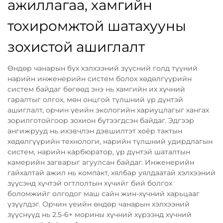
ажиллагаа, хамгийн
тохиромжтой шатахууны
зохистой ашиглалт
Өндөр чанарын бүх хэлхээний зүүсний голд түүний
нарийн инженерийн систем болох хөдөлгүүрийн
систем байдаг бөгөөд энэ нь хамгийн их хүчний
гаралтыг олгох, мөн онцгой түлшний үр дүнтэй
ашиглалт, орчин үеийн экологийн хариуцлагыг хангах
зорилготойгоор зохион бүтээгдсэн байдаг. Эдгээр
ангижрууд нь ихэвчлэн дэвшилтэт хоёр тактын
хөдөлгүүрийн технологи, нарийн түлшний удирдлагын
систем, нарийн карбюратор, үр дүнтэй шаталтын
камерийн загварыг агуулсан байдаг. Инженерийн
гайхалтай ажил нь компакт, хялбар уялдаатай хэлхээний
зүүсэнд хүчтэй огтлолтын хүчийг бий болгох
боломжийг олгодог маш сайн жин-хүчний харьцааг
үзүүлдэг. Орчин үеийн өндөр чанарын хэлхээний
зүүснүүд нь 2.5-6+ морины хүчний хүрээнд хүчний