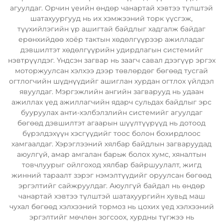
агуулдаг. Орчин үеийн өндөр чанартай хэвтээ түлштэй
шатахуургууд нь их хэмжээний торк үүсгэж,
түүхийлэгийн үр ашигтай байдлыг хадгалж байдаг
ерөнхийдөө хоёр тактын хөдөлгүүрээр ажилладаг
дэвшилтэт хөдөлгүүрийн удирдлагын системийг
нэвтрүүлдэг. Үндсэн загвар нь заагч савал дээгүүр эргэх
моторжуулсан хэлхээ дээр төвлөрдөг бөгөөд тусгай
огтлогчийн шүднүүдийг ашиглан хурдан огтлох үйлдэл
явуулдаг. Мэргэжлийн ангийн загварууд нь удаан
ажиллах үед ажиллагчийн ядарч сульдах байдлыг эрс
бууруулах анти-хэлбэлзлийн системийг агуулдаг
бөгөөд дэвшилтэт агаарын шүүлтүүрүүд нь дотоод
бүрэлдэхүүн хэсгүүдийг тоос болон бохирдлоос
хамгаалдаг. Хэрэглээний хялбар байдлын загваруудад
аюулгүй, амар амгалан барьж болох хумс, хяналтын
товчлуурыг ойлгоход хялбар байршуулалт, жигд
жинний тараалт зэрэг нэмэлтүүдийг оруулсан бөгөөд
эргэлтийг сайжруулдаг. Аюулгүй байдал нь өндөр
чанартай хэвтээ түлштэй шатахуургийн хувьд маш
чухал бөгөөд хэлхээний тормоз нь цохих үед хэлхээний
эргэлтийг мөчлөн зогсоох, хурдны түгжээ нь