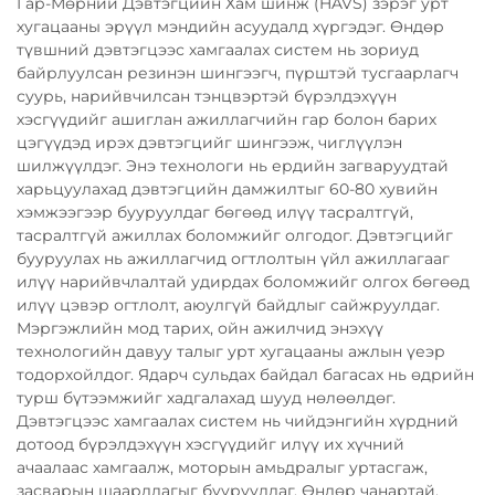
Гар-Мөрний Дэвтэгцийн Хам шинж (HAVS) зэрэг урт
хугацааны эрүүл мэндийн асуудалд хүргэдэг. Өндөр
түвшний дэвтэгцээс хамгаалах систем нь зориуд
байрлуулсан резинэн шингээгч, пүрштэй тусгаарлагч
суурь, нарийвчилсан тэнцвэртэй бүрэлдэхүүн
хэсгүүдийг ашиглан ажиллагчийн гар болон барих
цэгүүдэд ирэх дэвтэгцийг шингээж, чиглүүлэн
шилжүүлдэг. Энэ технологи нь ердийн загваруудтай
харьцуулахад дэвтэгцийн дамжилтыг 60-80 хувийн
хэмжээгээр бууруулдаг бөгөөд илүү тасралтгүй,
тасралтгүй ажиллах боломжийг олгодог. Дэвтэгцийг
бууруулах нь ажиллагчид огтлолтын үйл ажиллагааг
илүү нарийвчлалтай удирдах боломжийг олгох бөгөөд
илүү цэвэр огтлолт, аюулгүй байдлыг сайжруулдаг.
Мэргэжлийн мод тарих, ойн ажилчид энэхүү
технологийн давуу талыг урт хугацааны ажлын үеэр
тодорхойлдог. Ядарч сульдах байдал багасах нь өдрийн
турш бүтээмжийг хадгалахад шууд нөлөөлдөг.
Дэвтэгцээс хамгаалах систем нь чийдэнгийн хүрдний
дотоод бүрэлдэхүүн хэсгүүдийг илүү их хүчний
ачаалаас хамгаалж, моторын амьдралыг уртасгаж,
засварын шаардлагыг бууруулдаг. Өндөр чанартай,