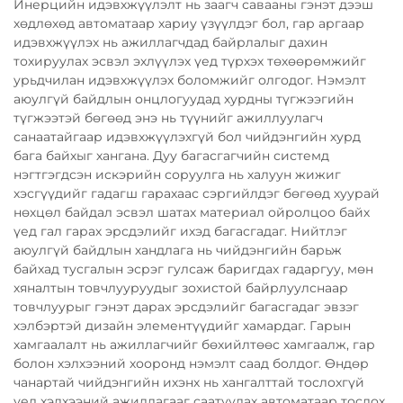
Инерцийн идэвхжүүлэлт нь заагч савааны гэнэт дээш
хөдлөхөд автоматаар хариу үзүүлдэг бол, гар аргаар
идэвхжүүлэх нь ажиллагчдад байрлалыг дахин
тохируулах эсвэл эхлүүлэх үед түрхэх төхөөрөмжийг
урьдчилан идэвхжүүлэх боломжийг олгодог. Нэмэлт
аюулгүй байдлын онцлогуудад хурдны түгжээгийн
түгжээтэй бөгөөд энэ нь түүнийг ажиллуулагч
санаатайгаар идэвхжүүлэхгүй бол чийдэнгийн хурд
бага байхыг хангана. Дуу багасгагчийн системд
нэгтгэгдсэн искэрийн соруулга нь халуун жижиг
хэсгүүдийг гадагш гарахаас сэргийлдэг бөгөөд хуурай
нөхцөл байдал эсвэл шатах материал ойролцоо байх
үед гал гарах эрсдэлийг ихэд багасгадаг. Нийтлэг
аюулгүй байдлын хандлага нь чийдэнгийн барьж
байхад тусгалын эсрэг гулсаж баригдах гадаргуу, мөн
хяналтын товчлууруудыг зохистой байрлуулснаар
товчлуурыг гэнэт дарах эрсдэлийг багасгадаг эвзэг
хэлбэртэй дизайн элементүүдийг хамардаг. Гарын
хамгаалалт нь ажиллагчийг бөхийлтөөс хамгаалж, гар
болон хэлхээний хооронд нэмэлт саад болдог. Өндөр
чанартай чийдэнгийн ихэнх нь хангалттай тослохгүй
үед хэлхээний ажиллагааг саатуулах автоматаар тослох