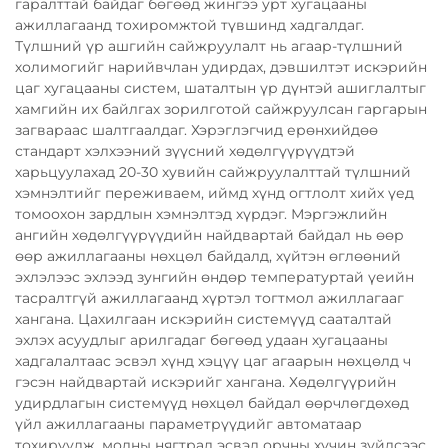
гаралттай байдаг бөгөөд жингээ урт хугацааны
ажиллагаанд тохиромжтой түвшинд хадгалдаг.
Түлшний үр ашгийн сайжруулалт нь агаар-түлшний
холимогийг нарийвчлан удирдах, дэвшилтэт искэрийн
цаг хугацааны систем, шаталтын үр дүнтэй ашиглалтыг
хамгийн их байлгах зорилготой сайжруулсан гаргарын
загвараас шалтгаалдаг. Хэрэглэгчид ерөнхийдөө
стандарт хэлхээний зүүсний хөдөлгүүрүүдтэй
харьцуулахад 20-30 хувийн сайжруулалттай түлшний
хэмнэлтийг переживаем, иймд хүнд огтлолт хийх үед
томоохон зардлын хэмнэлтэд хүрдэг. Мэргэжлийн
ангийн хөдөлгүүрүүдийн найдвартай байдал нь өөр
өөр ажиллагааны нөхцөл байдалд, хүйтэн өглөөний
эхлэлээс эхлээд зунгийн өндөр температуртай үеийн
тасралтгүй ажиллагаанд хүртэл тогтмол ажиллагааг
хангана. Цахилгаан искэрийн системүүд сааталтай
эхлэх асуудлыг арилгадаг бөгөөд удаан хугацааны
хадгалалтаас эсвэл хүнд хэцүү цаг агаарын нөхцөлд ч
гэсэн найдвартай искэрийг хангана. Хөдөлгүүрийн
удирдлагын системүүд нөхцөл байдал өөрчлөгдөхөд
үйл ажиллагааны параметрүүдийг автоматаар
тохируулж, модны нягтрал эсвэл орчны хүчин зүйлсээс