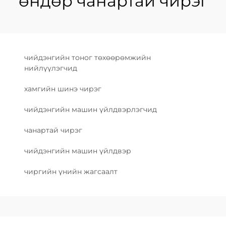
өндөр чанартай чирэг
чийдэнгийн тоног төхөөрөмжийн
нийлүүлэгчид
хамгийн шинэ чирэг
чийдэнгийн машин үйлдвэрлэгчид
чанартай чирэг
чийдэнгийн машин үйлдвэр
чиргийн үнийн жагсаалт