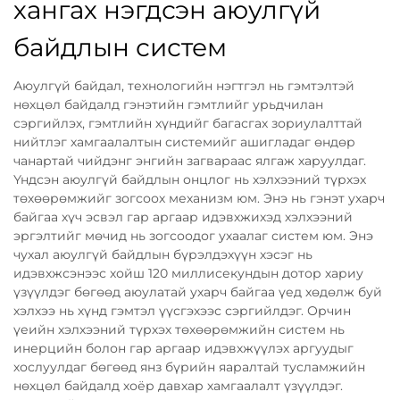
хангах нэгдсэн аюулгүй
байдлын систем
Аюулгүй байдал, технологийн нэгтгэл нь гэмтэлтэй
нөхцөл байдалд гэнэтийн гэмтлийг урьдчилан
сэргийлэх, гэмтлийн хүндийг багасгах зориулалттай
нийтлэг хамгаалалтын системийг ашигладаг өндөр
чанартай чийдэнг энгийн загвараас ялгаж харуулдаг.
Үндсэн аюулгүй байдлын онцлог нь хэлхээний түрхэх
төхөөрөмжийг зогсоох механизм юм. Энэ нь гэнэт ухарч
байгаа хүч эсвэл гар аргаар идэвхжихэд хэлхээний
эргэлтийг мөчид нь зогсоодог ухаалаг систем юм. Энэ
чухал аюулгүй байдлын бүрэлдэхүүн хэсэг нь
идэвхжсэнээс хойш 120 миллисекундын дотор хариу
үзүүлдэг бөгөөд аюулатай ухарч байгаа үед хөдөлж буй
хэлхээ нь хүнд гэмтэл үүсгэхээс сэргийлдэг. Орчин
үеийн хэлхээний түрхэх төхөөрөмжийн систем нь
инерцийн болон гар аргаар идэвхжүүлэх аргуудыг
хослуулдаг бөгөөд янз бүрийн яаралтай тусламжийн
нөхцөл байдалд хоёр давхар хамгаалалт үзүүлдэг.