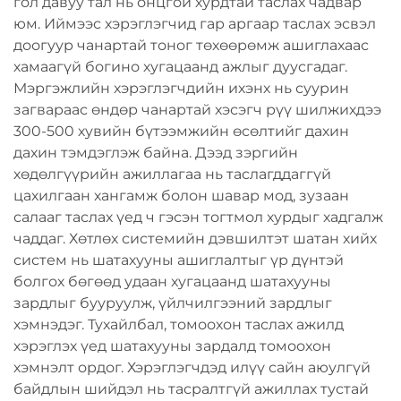
гол давуу тал нь онцгой хурдтай таслах чадвар
юм. Иймээс хэрэглэгчид гар аргаар таслах эсвэл
доогуур чанартай тоног төхөөрөмж ашиглахаас
хамаагүй богино хугацаанд ажлыг дуусгадаг.
Мэргэжлийн хэрэглэгчдийн ихэнх нь суурин
загвараас өндөр чанартай хэсэгч рүү шилжихдээ
300-500 хувийн бүтээмжийн өсөлтийг дахин
дахин тэмдэглэж байна. Дээд зэргийн
хөдөлгүүрийн ажиллагаа нь таслагддаггүй
цахилгаан хангамж болон шавар мод, зузаан
салааг таслах үед ч гэсэн тогтмол хурдыг хадгалж
чаддаг. Хөтлөх системийн дэвшилтэт шатан хийх
систем нь шатахууны ашиглалтыг үр дүнтэй
болгох бөгөөд удаан хугацаанд шатахууны
зардлыг бууруулж, үйлчилгээний зардлыг
хэмнэдэг. Тухайлбал, томоохон таслах ажилд
хэрэглэх үед шатахууны зардалд томоохон
хэмнэлт ордог. Хэрэглэгчдэд илүү сайн аюулгүй
байдлын шийдэл нь тасралтгүй ажиллах тустай