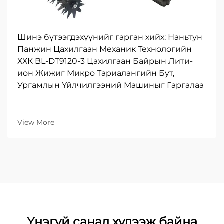
Шинэ бүтээгдэхүүнийг гарган хийх: Наньтун
Панжин Цахилгаан Механик Технологийн
ХХК BL-DT9120-3 Цахилгаан Байрын Лити-
ион Жижиг Микро Тариалангийн Бут,
Ургамлын Үйлчилгээний Машиныг Гаргалаа
View More
Үнэгүй санал хүлээж байна