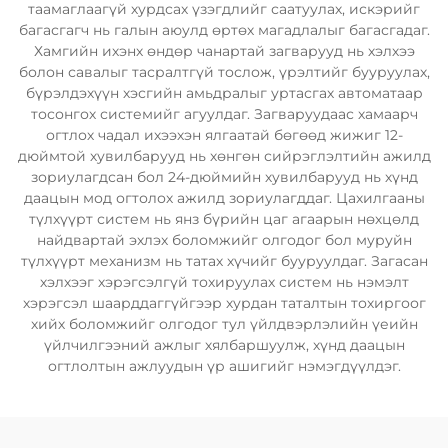
таамаглаагүй хурдсах үзэгдлийг саатуулах, искэрийг
багасгагч нь галын аюулд өртөх магадлалыг багасгадаг.
Хамгийн ихэнх өндөр чанартай загварууд нь хэлхээ
болон савалыг тасралтгүй тослож, үрэлтийг бууруулах,
бүрэлдэхүүн хэсгийн амьдралыг уртасгах автоматаар
тосонгох системийг агуулдаг. Загваруудаас хамаарч
огтлох чадал ихээхэн ялгаатай бөгөөд жижиг 12-
дюймтой хувилбарууд нь хөнгөн сийрэглэлтийн ажилд
зориулагдсан бол 24-дюймийн хувилбарууд нь хүнд
даацын мод огтолох ажилд зориулагддаг. Цахилгааны
түлхүүрт систем нь янз бүрийн цаг агаарын нөхцөлд
найдвартай эхлэх боломжийг олгодог бол муруйн
түлхүүрт механизм нь татах хүчийг бууруулдаг. Загасан
хэлхээг хэрэгсэлгүй тохируулах систем нь нэмэлт
хэрэгсэл шаарддаггүйгээр хурдан таталтын тохиргоог
хийх боломжийг олгодог тул үйлдвэрлэлийн үеийн
үйлчилгээний ажлыг хялбаршуулж, хүнд даацын
огтлолтын ажлуудын үр ашигийг нэмэгдүүлдэг.