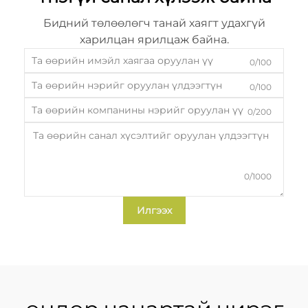
Бидний төлөөлөгч танай хаягт удахгүй
харилцан ярилцаж байна.
0/100
0/100
0/200
0/1000
Илгээх