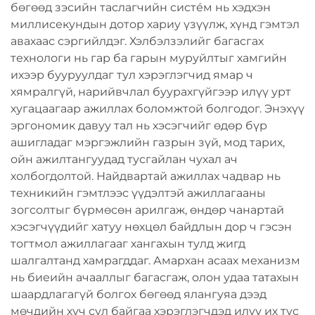
бөгөөд зэсийн таслагчийн систе́м нь хэдхэн
миллисекундын дотор хариу үзүүлж, хүнд гэмтэл
авахаас сэргийлдэг. Хэлбэлзэлийг багасгах
технологи нь гар ба гарын муруйлтыг хамгийн
ихээр бууруулдаг тул хэрэглэгчид ямар ч
хямралгүй, нарийвчлал буурахгүйгээр илүү урт
хугацаагаар ажиллах боломжтой болгодог. Энэхүү
эргономик давуу тал нь хэсэгчийг өдөр бүр
ашигладаг мэргэжлийн газрын зүй, мод тарих,
ойн ажилтангуудад тусгайлан чухал ач
холбогдолтой. Найдвартай ажиллах чадвар нь
техникийн гэмтлээс үүдэлтэй ажиллагааны
зогсолтыг бүрмөсөн арилгаж, өндөр чанартай
хэсэгчүүдийг хатуу нөхцөл байдлын дор ч гэсэн
тогтмол ажиллагааг хангахын тулд жигд
шалгалтанд хамрагддаг. Амархан асаах механизм
нь биеийн ачааллыг багасгаж, олон удаа татахын
шаардлагагүй болгох бөгөөд ялангуяа дээд
мөчдийн хүч сул байгаа хэрэглэгчдэд илүү их тус