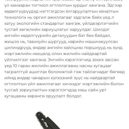
үл хамааран тогтмол огтлолтын хурдыг хангана. Эдгээр
хөдөлгүүрүүдэд нэгтгэгдсэн ялгаруулалтын хяналтын
технологи нь оргил ажиллагааг хадгалж байх үед л
хатуу экологийн стандартыг хангаж, үйлдвэрлэгчийн
тустай хөгжлийн хариуцлагыг харуулдаг. Шилдэг
ангийн хөдөлгүүрийн деталуудын бат бөх байдал,
жишээ нь, тавихуйн шургууд, нарийн машинжуулсан
цилиндрүүд, өндөр ангийн хайлшны поршнууд нь хүнд
мэргэжлийн нөхцөлд олон жилийн найдвартай
үйлчилгээг хангана. Энгийн хэрэглэгчид зохих зассан
үед 10 гаран жилийн ажиллагааны насны хугацааг
тасралтгүй ашиглах боломжтой гэж тайлагнадаг бөгөөд
иймд өндөр чанарын хэлхээний зүүс нь найдвартай
огтлолтын үйл ажиллагааг хичээдэг мэргэжлийн болон
тусгай зориулалтын хэрэглэгчдэд маш сайн урт
хугацааны хөрөнгө оруулалт болдог.