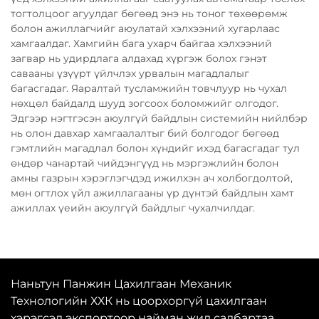
тогтолцоог агуулдаг бөгөөд энэ нь тоног төхөөрөмж
болон ажиллагчийг аюулатай хэлхээний хугарлаас
хамгаалдаг. Хамгийн бага ухарч байгаа хэлхээний
загвар нь удирдлага алдахад хүргэж болох гэнэт
савааны үзүүрт үйлчлэх урвалын магадлалыг
багасгадаг. Яаралтай тусламжийн товчлуур нь чухал
нөхцөл байдалд шууд зогсоох боломжийг олгодог.
Эдгээр нэгтгэсэн аюулгүй байдлын системийн нийлбэр
нь олон давхар хамгаалалтыг бий болгодог бөгөөд
гэмтлийн магадлал болон хүндийг ихэд багасгадаг тул
өндөр чанартай чийдэнгүүд нь мэргэжлийн болон
амны газрын хэрэглэгчдэд ижилхэн ач холбогдолтой,
мөн огтлох үйл ажиллагааны үр дүнтэй байдлын хамт
ажиллах үеийн аюулгүй байдлыг чухалчилдаг.
Наньтун Панжин Цахилгаан Механик
Технологийн ХХК нь цоорхоргүй цахилгаан
хэрэгсэл экспортоор найман жил салбартаа