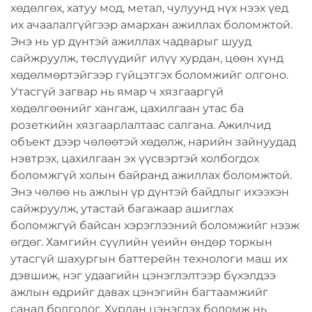
хөдөлгөх, хатуу мод, метал, чулуунд нүх нээх үед
их ачаалалгүйгээр амархан ажиллах боломжтой.
Энэ нь үр дүнтэй ажиллах чадварыг шууд
сайжруулж, төслүүдийг илүү хурдан, цөөн хүнд
хөдөлмөртэйгээр гүйцэтгэх боломжийг олгоно.
Утасгүй загвар нь ямар ч хязгааргүй
хөдөлгөөнийг хангаж, цахилгаан утас ба
розеткийн хязгаарлалтаас салгана. Ажилчид
объект дээр чөлөөтэй хөдөлж, нарийн зайнуудад
нэвтрэх, цахилгаан эх үүсвэртэй холбогдох
боломжгүй холын байранд ажиллах боломжтой.
Энэ чөлөө нь ажлын үр дүнтэй байдлыг ихээхэн
сайжруулж, утастай багажаар ашиглах
боломжгүй байсан хэрэглээний боломжийг нээж
өгдөг. Хамгийн сүүлийн үеийн өндөр торкын
утасгүй шахургын баттерейн технологи маш их
дэвшиж, нэг удаагийн цэнэглэлтээр бүхэлдээ
ажлын өдрийг давах цэнэгийн багтаамжийг
санал болгодог. Хурдан цэнэглэх боломж нь