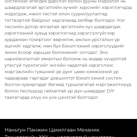
системээс өгөгдөх дүрслэл болон дууны мэдээлэл нь
шаардлагатай эргэлтийн хүчийг хүрснийг хэрэглэгчдэд
мэдэгдэж, ижил төстэй олон суурилуулалтад
тогтвортой байдлыг хадгалахад хялбар болгодог. Нэг
төслийн дотор ялгаатай эргэлтийн хүч шаардагдах
хэрэглээний хувьд хэрэглэгчид хэрэгсэлгүйгээр
хурданхан тохиргоог өөрчилж, ажлын урсгалын үр
ашгийг хадгалж, мөн бүх бэхэлгээний хэрэгслүүдийг
зохих ёсоор харьцах боломжийг олгодог. Энэ
нарийвчлалтай хяналтын боломж нь өндөр хүчдэлтэй
утасгүй түрхлэгийг энгийн чадалтай хэрэгслээс
мэргэжлийн түвшний үр дүнг цөөн хэмжээний ур
чадвараар гаргадаг дэвшилтэт бэхэлгээний систем
болгон хувиргадаг бөгөөд туршлагатай мэргэжилтнүүд
болон төслүүдэд гайхалтай үр дүн шаарддаг DIY
таалагчдад илүү их үнэ цэнэтэй болгодог.
Наньтун Панжин Цахилгаан Механик