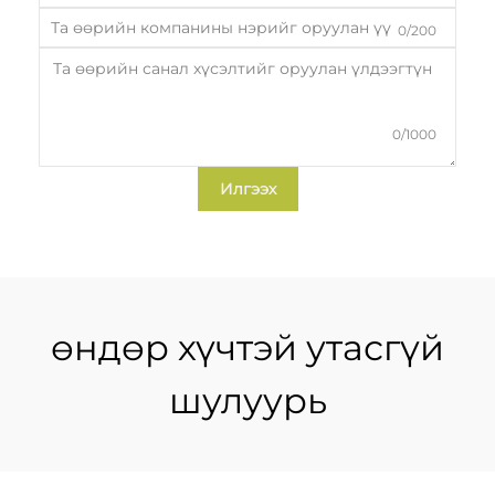
0/200
0/1000
Илгээх
өндөр хүчтэй утасгүй
шулуурь