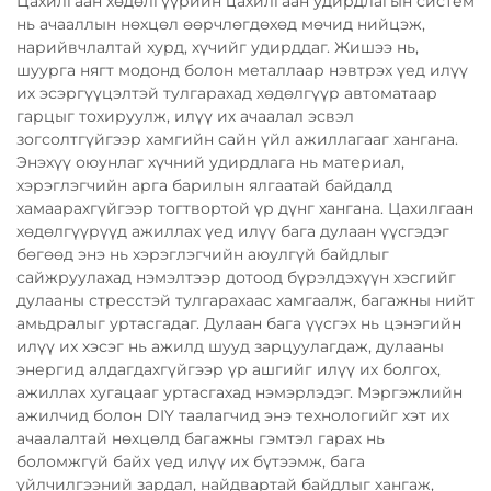
Цахилгаан хөдөлгүүрийн цахилгаан удирдлагын систем
нь ачааллын нөхцөл өөрчлөгдөхөд мөчид нийцэж,
нарийвчлалтай хурд, хүчийг удирддаг. Жишээ нь,
шуурга нягт модонд болон металлаар нэвтрэх үед илүү
их эсэргүүцэлтэй тулгарахад хөдөлгүүр автоматаар
гарцыг тохируулж, илүү их ачаалал эсвэл
зогсолтгүйгээр хамгийн сайн үйл ажиллагааг хангана.
Энэхүү оюунлаг хүчний удирдлага нь материал,
хэрэглэгчийн арга барилын ялгаатай байдалд
хамаарахгүйгээр тогтвортой үр дүнг хангана. Цахилгаан
хөдөлгүүрүүд ажиллах үед илүү бага дулаан үүсгэдэг
бөгөөд энэ нь хэрэглэгчийн аюулгүй байдлыг
сайжруулахад нэмэлтээр дотоод бүрэлдэхүүн хэсгийг
дулааны стресстэй тулгарахаас хамгаалж, багажны нийт
амьдралыг уртасгадаг. Дулаан бага үүсгэх нь цэнэгийн
илүү их хэсэг нь ажилд шууд зарцуулагдаж, дулааны
энергид алдагдахгүйгээр үр ашгийг илүү их болгох,
ажиллах хугацааг уртасгахад нэмэрлэдэг. Мэргэжлийн
ажилчид болон DIY таалагчид энэ технологийг хэт их
ачаалалтай нөхцөлд багажны гэмтэл гарах нь
боломжгүй байх үед илүү их бүтээмж, бага
үйлчилгээний зардал, найдвартай байдлыг хангаж,