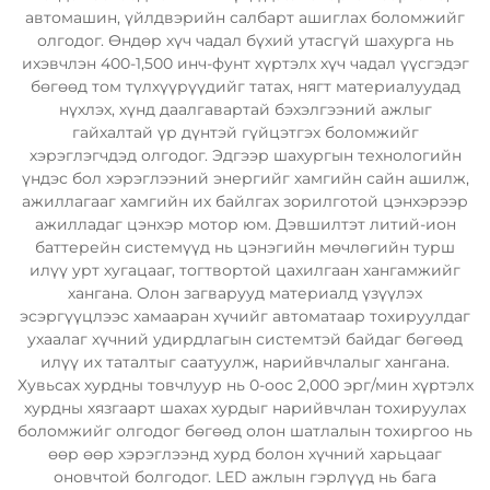
автомашин, үйлдвэрийн салбарт ашиглах боломжийг
олгодог. Өндөр хүч чадал бүхий утасгүй шахурга нь
ихэвчлэн 400-1,500 инч-фунт хүртэлх хүч чадал үүсгэдэг
бөгөөд том түлхүүрүүдийг татах, нягт материалуудад
нүхлэх, хүнд даалгавартай бэхэлгээний ажлыг
гайхалтай үр дүнтэй гүйцэтгэх боломжийг
хэрэглэгчдэд олгодог. Эдгээр шахургын технологийн
үндэс бол хэрэглээний энергийг хамгийн сайн ашилж,
ажиллагааг хамгийн их байлгах зорилготой цэнхэрээр
ажилладаг цэнхэр мотор юм. Дэвшилтэт литий-ион
баттерейн системүүд нь цэнэгийн мөчлөгийн турш
илүү урт хугацааг, тогтвортой цахилгаан хангамжийг
хангана. Олон загварууд материалд үзүүлэх
эсэргүүцлээс хамааран хүчийг автоматаар тохируулдаг
ухаалаг хүчний удирдлагын системтэй байдаг бөгөөд
илүү их таталтыг саатуулж, нарийвчлалыг хангана.
Хувьсах хурдны товчлуур нь 0-оос 2,000 эрг/мин хүртэлх
хурдны хязгаарт шахах хурдыг нарийвчлан тохируулах
боломжийг олгодог бөгөөд олон шатлалын тохиргоо нь
өөр өөр хэрэглээнд хурд болон хүчний харьцааг
оновчтой болгодог. LED ажлын гэрлүүд нь бага