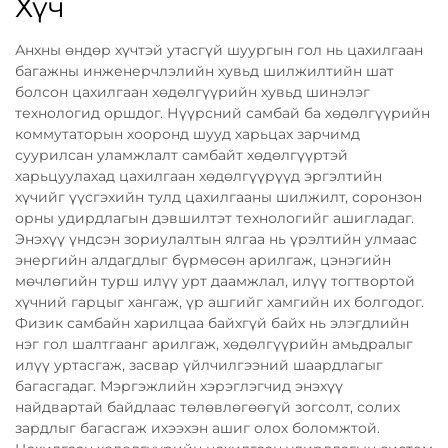
Хүч
Анхны өндөр хүчтэй утасгүй шуургын гол нь цахилгаан
багажны инженерчлэлийн хувьд шилжилтийн шат
болсон цахилгаан хөдөлгүүрийн хувьд шинэлэг
технологид оршдог. Нүүрсний самбай ба хөдөлгүүрийн
коммутаторын хооронд шууд харьцах зарчимд
суурилсан уламжлалт самбайт хөдөлгүүртэй
харьцуулахад цахилгаан хөдөлгүүрүүд эргэлтийн
хүчийг үүсгэхийн тулд цахилгааны шилжилт, соронзон
орны удирдлагын дэвшилтэт технологийг ашигладаг.
Энэхүү үндсэн зориулалтын ялгаа нь үрэлтийн улмаас
энергийн алдагдлыг бүрмөсөн арилгаж, цэнэгийн
мөчлөгийн турш илүү урт даамжлал, илүү тогтвортой
хүчний гарцыг хангаж, үр ашгийг хамгийн их болгодог.
Физик самбайн харилцаа байхгүй байх нь элэгдлийн
нэг гол шалтгаанг арилгаж, хөдөлгүүрийн амьдралыг
илүү уртасгаж, засвар үйлчилгээний шаардлагыг
багасгадаг. Мэргэжлийн хэрэглэгчид энэхүү
найдвартай байдлаас төлөвлөгөөгүй зогсолт, солих
зардлыг багасгаж ихээхэн ашиг олох боломжтой.