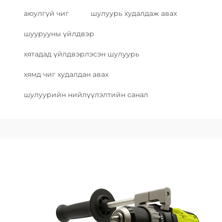
аюулгүй чиг
шулуурь худалдаж авах
шуурууны үйлдвэр
хятадад үйлдвэрлэсэн шулуурь
хямд чиг худалдан авах
шулуурийн нийлүүлэлтийн санал