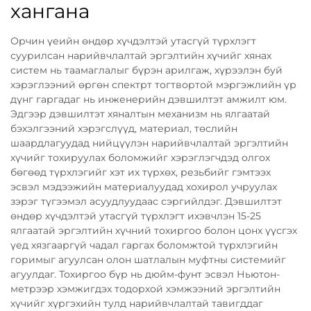
хангана
Орчин үеийн өндөр хүчдэлтэй утасгүй түрхлэгт
суурилсан нарийвчлалтай эргэлтийн хүчийг хянах
систем нь таамаглалыг бүрэн арилгаж, хүрээлэн буй
хэрэглээний өргөн спектрт тогтвортой мэргэжлийн үр
дүнг гаргадаг нь инженерийн дэвшилтэт амжилт юм.
Эдгээр дэвшилтэт хяналтын механизм нь ялгаатай
бэхэлгээний хэрэгслүүд, материал, төслийн
шаардлагуудад нийцүүлэн нарийвчлалтай эргэлтийн
хүчийг тохируулах боломжийг хэрэглэгчдэд олгох
бөгөөд түрхлэгийг хэт их түрхөх, резьбийг гэмтээх
эсвэл мэдээжийн материалуудад хохирол учруулах
зэрэг түгээмэл асуудлуудаас сэргийлдэг. Дэвшилтэт
өндөр хүчдэлтэй утасгүй түрхлэгт ихэвчлэн 15-25
ялгаатай эргэлтийн хүчний тохиргоо болон цонх үүсгэх
үед хязгааргүй чадал гаргах боломжтой түрхлэгийн
горимыг агуулсан олон шатлалын муфтны системийг
агуулдаг. Тохиргоо бүр нь дюйм-фунт эсвэл Ньютон-
метрээр хэмжигдэх тодорхой хэмжээний эргэлтийн
хүчийг хүргэхийн тулд нарийвчлалтай тавигддаг