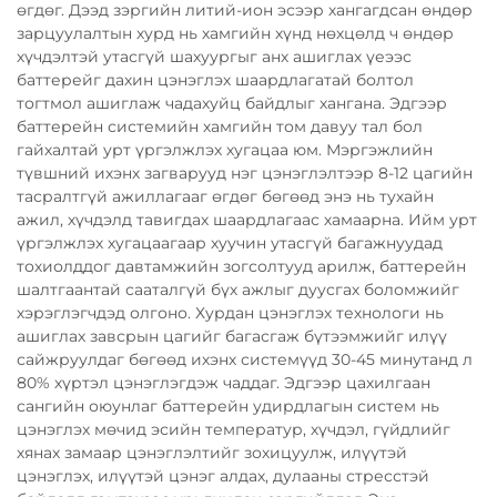
өгдөг. Дээд зэргийн литий-ион эсээр хангагдсан өндөр
зарцуулалтын хурд нь хамгийн хүнд нөхцөлд ч өндөр
хүчдэлтэй утасгүй шахуургыг анх ашиглах үеээс
баттерейг дахин цэнэглэх шаардлагатай болтол
тогтмол ашиглаж чадахуйц байдлыг хангана. Эдгээр
баттерейн системийн хамгийн том давуу тал бол
гайхалтай урт үргэлжлэх хугацаа юм. Мэргэжлийн
түвшний ихэнх загварууд нэг цэнэглэлтээр 8-12 цагийн
тасралтгүй ажиллагааг өгдөг бөгөөд энэ нь тухайн
ажил, хүчдэлд тавигдах шаардлагаас хамаарна. Ийм урт
үргэлжлэх хугацаагаар хуучин утасгүй багажнуудад
тохиолддог давтамжийн зогсолтууд арилж, баттерейн
шалтгаантай сааталгүй бүх ажлыг дуусгах боломжийг
хэрэглэгчдэд олгоно. Хурдан цэнэглэх технологи нь
ашиглах завсрын цагийг багасгаж бүтээмжийг илүү
сайжруулдаг бөгөөд ихэнх системүүд 30-45 минутанд л
80% хүртэл цэнэглэгдэж чаддаг. Эдгээр цахилгаан
сангийн оюунлаг баттерейн удирдлагын систем нь
цэнэглэх мөчид эсийн температур, хүчдэл, гүйдлийг
хянах замаар цэнэглэлтийг зохицуулж, илүүтэй
цэнэглэх, илүүтэй цэнэг алдах, дулааны стресстэй