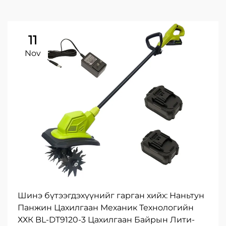
11
Nov
Шинэ бүтээгдэхүүнийг гарган хийх: Наньтун
Панжин Цахилгаан Механик Технологийн
ХХК BL-DT9120-3 Цахилгаан Байрын Лити-