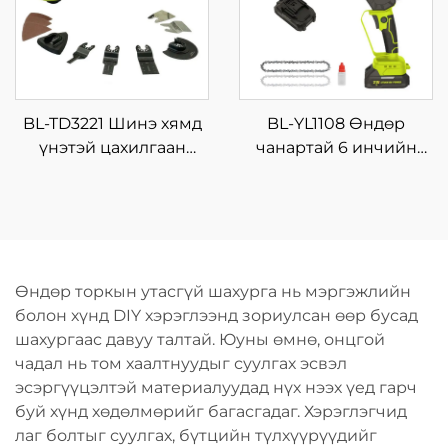
цэнэглэгддэг,
щёткагүй моторт
BL-TD3221 Шинэ хямд
BL-YL1108 Өндөр
үнэтэй цахилгаан
чанартай 6 инчийн
цэнэглэдэг хосолсон
мэргэжлийн
багц, утасгүй хэрэгсэл,
цэнэглэгддэг утасгүй
дриль, машин, гарын
цахилгаан гинжит
түрхүүрийн хэрэгсэл
харуул, мод түүхийлэгч
машин, DIY-ийн
Өндөр торкын утасгүй шахурга нь мэргэжлийн
төвийн гинжит харуул,
болон хүнд DIY хэрэглээнд зориулсан өөр бусад
OEM
шахургаас давуу талтай. Юуны өмнө, онцгой
чадал нь том хаалтнуудыг суулгах эсвэл
эсэргүүцэлтэй материалуудад нүх нээх үед гарч
буй хүнд хөдөлмөрийг багасгадаг. Хэрэглэгчид
лаг болтыг суулгах, бүтцийн түлхүүрүүдийг