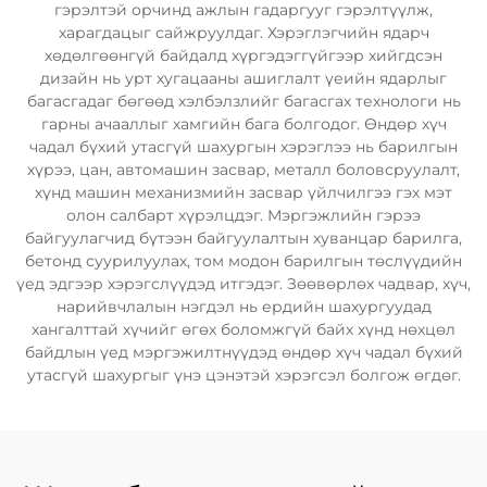
гэрэлтэй орчинд ажлын гадаргууг гэрэлтүүлж,
харагдацыг сайжруулдаг. Хэрэглэгчийн ядарч
хөдөлгөөнгүй байдалд хүргэдэггүйгээр хийгдсэн
дизайн нь урт хугацааны ашиглалт үеийн ядарлыг
багасгадаг бөгөөд хэлбэлзлийг багасгах технологи нь
гарны ачааллыг хамгийн бага болгодог. Өндөр хүч
чадал бүхий утасгүй шахургын хэрэглээ нь барилгын
хүрээ, цан, автомашин засвар, металл боловсруулалт,
хүнд машин механизмийн засвар үйлчилгээ гэх мэт
олон салбарт хүрэлцдэг. Мэргэжлийн гэрээ
байгуулагчид бүтээн байгуулалтын хуванцар барилга,
бетонд суурилуулах, том модон барилгын төслүүдийн
үед эдгээр хэрэгслүүдэд итгэдэг. Зөөвөрлөх чадвар, хүч,
нарийвчлалын нэгдэл нь ердийн шахургуудад
хангалттай хүчийг өгөх боломжгүй байх хүнд нөхцөл
байдлын үед мэргэжилтнүүдэд өндөр хүч чадал бүхий
утасгүй шахургыг үнэ цэнэтэй хэрэгсэл болгож өгдөг.