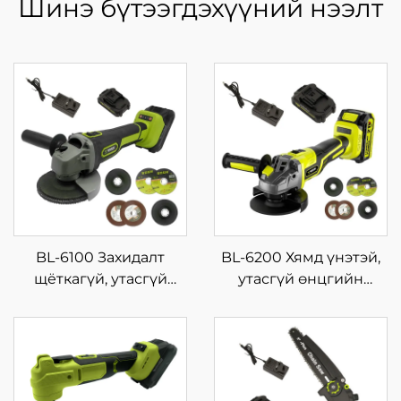
Шинэ бүтээгдэхүүний нээлт
BL-6100 Захидалт
BL-6200 Хямд үнэтэй,
щёткагүй, утасгүй
утасгүй өнцгийн
цахилгаан хүчин
шлифмашин, тоон
зүйлтэй жижиг машин,
дэлгэцтэй, хурдны
аксессуар: өнцгийн
хяналттой, өндөр
шлифмашин
чанартай полировлэх
шлифмашин,