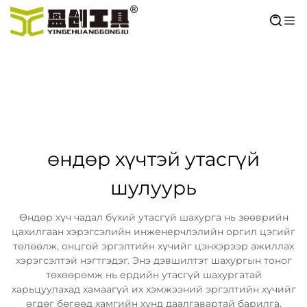
өндөр хүчтэй утасгүй
шулуурь
Өндөр хүч чадал бүхий утасгүй шахурга нь зөөврийн
цахилгаан хэрэгсэлийн инженерчлэлийн оргил цэгийг
төлөөлж, онцгой эргэлтийн хүчийг цэнхэрээр ажиллах
хэрэгсэлтэй нэгтгэдэг. Энэ дэвшилтэт шахургын тоног
төхөөрөмж нь ердийн утасгүй шахургатай
харьцуулахад хамаагүй их хэмжээний эргэлтийн хүчийг
өгдөг бөгөөд хамгийн хүнд даалгавартай барилга,