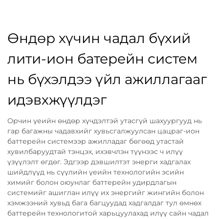
Өндөр хүчин чадал бүхий
лити-ион батерейн систем
нь бүхэлдээ үйл ажиллагааг
идэвхжүүлдэг
Орчин үеийн өндөр хүчдэлтэй утасгүй шахуургууд нь
гар багажны чадавхийг хувьсгалжуулсан цацраг-ион
баттерейн системээр ажилладаг бөгөөд утастай
хувилбаруудтай тэнцэх, ихэвчлэн түүнээс ч илүү
үзүүлэлт өгдөг. Эдгээр дэвшилтэт энерги хадгалах
шийдлүүд нь сүүлийн үеийн технологийн эсийн
химийг болон оюунлаг баттерейн удирдлагын
системийг ашиглан илүү их энергийг жингийн болон
хэмжээний хувьд бага багцуудад хадгалдаг тул өмнөх
баттерейн технологитой харьцуулахад илүү сайн чадал