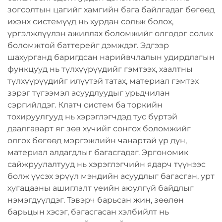
зогсолтын цагийг хамгийн бага байлгадаг бөгөөд
ихэнх системүүд нь хурдан сольж болох,
үргэлжлүүлэн ажиллах боломжийг олгодог солих
боломжтой баттерейг дэмждэг. Эдгээр
шахурганд баригдсан нарийвчлалын удирдлагын
функцууд нь түлхүүрүүдийг гэмтээх, хаалтны
түлхүүрүүдийг илүүтэй татах, материал гэмтэх
зэрэг түгээмэл асуудлуудыг урьдчилан
сэргийлдэг. Клатч систем ба торкийн
тохируулгууд нь хэрэглэгчдэд тус бүртэй
даалгаварт яг зөв хүчийг сонгох боломжийг
олгох бөгөөд мэргэжлийн чанартай үр дүн,
материал алдагдлыг багасгадаг. Эргономик
сайжруулалтууд нь хэрэглэгчийн ядарч түүнээс
болж үүсэх эрүүл мэндийн асуудлыг багасган, урт
хугацааны ашиглалт үеийн аюулгүй байдлыг
нэмэгдүүлдэг. Тэвэрч барьсан жин, зөөлөн
барьцын хэсэг, багасгасан хэлбийлт нь