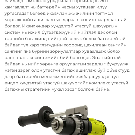
байдалд гэмтэхээс урьдчилан сэргийлдэг. Энэ
хамгаалалт нь баттерейн насны хугацааг илүү
уртасгадаг бөгөөд ихэвчлэн 3-5 жилийн тогтмол
мэргэжлийн ашиглалтын дараа л солих шаардлагатай
болдог. Ихэнх өндөр хүчдэлтэй утасгүй шахуургын
систем нь ижил бүтээгдэхүүний нийтлэл дэх олон
төрлийн багажинд нийцтэй сольж болох баттерейтэй
байдаг тул хэрэглэгчдийн хооронд цахилгаан сангийн
сангийг янз бүрийн зориулалтаар хуваалцаж болох
олон талт экосистемийг бий болгодог. Энэ нийцтэй
байдал нь нийт хөрөнгө оруулалтын зардлыг бууруулж,
нэгэн зэрэг олон утасгүй багаж ашиглаж буй объектууд
дээр баттерейн менежментийг хялбаршуулдаг тул
өндөр хүчдэлтэй утасгүй шахуургийг комплекс утасгүй
багажны стратегийн чухал хэсэг болгож байна.