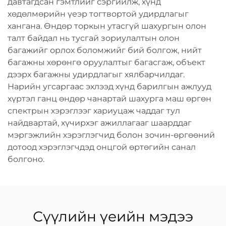
давтагдсан гэмтлийг сэргийлж, хүнд
хөдөлмөрийн үеэр тогтвортой удирдлагыг
хангана. Өндөр торкын утасгүй шахургын олон
талт байдал нь тусгай зориулалтын олон
багажийг орлох боломжийг бий болгож, нийт
багажны хөрөнгө оруулалтыг багасгаж, объект
дээрх багажны удирдлагыг хялбарчилдаг.
Нарийн угсаргаас эхлээд хүнд барилгын ажлууд
хүртэл ганц өндөр чанартай шахурга маш өргөн
спектрын хэрэглээг хариуцаж чаддаг тул
найдвартай, хүчирхэг ажиллагааг шаарддаг
мэргэжлийн хэрэглэгчид болон зочин-өргөөний
дотоод хэрэглэгчдэд онцгой өртөгийн санал
болгоно.
Сүүлийн үеийн мэдээ