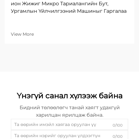
ион Жижиг Микро Тариалангийн Бут,
Ургамлын Үйлчилгээний Машиныг Гаргалаа
View More
Үнэгүй санал хүлээж байна
Бидний төлөөлөгч танай хаягт удахгүй
харилцан ярилцаж байна.
0/100
0/100