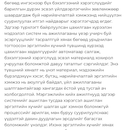
бөгөөд ингэснээр бүх бэхэлгээний хэрэгслүүдийг
барилгын дүрэм эсвэл үйлдвэрлэгчийн зөвлөмжөөр
шаардагдаж буй нарийвчлалтай хэмжээнд нийцүүлэн
суурилуулах итгэл найдварыг хэрэглэгчдэд өгдөг.
Эдгээр түрхлэгт байрлуулсан цахилгаан хүрээлэн
мэдээлэл систем нь ажиллагааны үеэр учирч буй
эсэргүүцлийг тасралтгүй хянах бөгөөд урьдчилан
тогтоосон эргэлтийн хүчний түвшинд хүрэхэд
цахилгаан хөдөлгүүрийг автоматаар салгаж,
бэхэлгээний хэрэгслүүд эсвэл материалд хохирол
учруулах боломжтой давуу таталтыг сэргийлдэг. Энэ
түвшний хяналт нь үнэт материал, мэдээжийн
бүрэлдэхүүн хэсэг, бүтэц, нарийвчлалтай эргэлтийн
хэмжээ нь аюулгүй байдал, үйл ажиллагааны
шалтгаантайгаар хангагдах ёстой үед тусгай ач
холбогдолтой. Мэргэжлийн хийх ажилтнууд эдгээр
системийг ашиглан тусдаа хэрэгсэл ашиглан
эргэлтийн хүчийг шалгах цаг хэмнэх боломжгүй
процессийг арилгах, мөн буруу суурилуулснаас
үүдэлтэй дахин дуудлагын эрсдлийг багасгах
боломжийг үнэлдэг. Ихэнх эргэлтийн хүчийг хянах