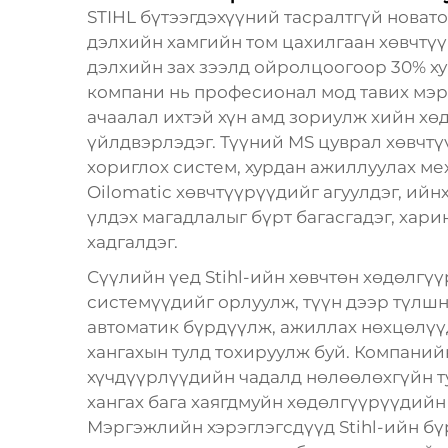
STIHL бүтээгдэхүүний тасралтгүй новат
дэлхийн хамгийн том цахилгаан хөвчтүү
дэлхийн зах зээлд ойролцоогоор 30% ху
компани нь професионал мод тавих мэрг
ачаалал ихтэй хүн амд зориулж хийн хө
үйлдвэрлэдэг. Түүний MS цуврал хөвчтү
хориглох систем, хурдан ажиллуулах ме
Oilomatic хөвчтүүрүүдийг агуулдэг, ийнх
үлдэх магадлалыг бүрт багасгадэг, хар
хадгалдэг.
Сүүлийн үед Stihl-ийн хөвчтөн хөдөлгү
системүүдийг орлуулж, түүн дээр түлш
автоматик бүрдүүлж, ажиллах нөхцөлүүд
хангахын тулд тохируулж буй. Компаний
хүчдүүрлүүдийн чадалд нөлөөлөхгүйн т
хангах бага хаягдмуйн хөдөлгүүрүүдийн 
Мэргэжлийн хэрэглэгсдүүд Stihl-ийн бү