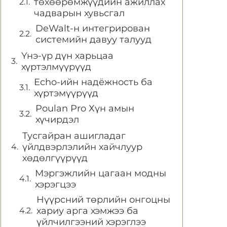
төхөөрөмжүүдийн ажиллах
чадварын хувьсгал
DeWalt-н интегрирован
системийн давуу талууд
Үнэ-үр дүн харьцаа
хүртэлмүүрүүд
Echo-ийн надёжность ба
хүртэмүүрүүд
Poulan Pro Хүн амын
хүчирдэл
Тусгайран ашигладаг
үйлдвэрлэлийн хайчлуур
хөдөлгүүрүүд
Мэргэжлийн цагаан модны
хэрэгцээ
Нүүрсний төрлийн онгоцны
хариу арга хэмжээ ба
үйлчилгээний хэрэглээ