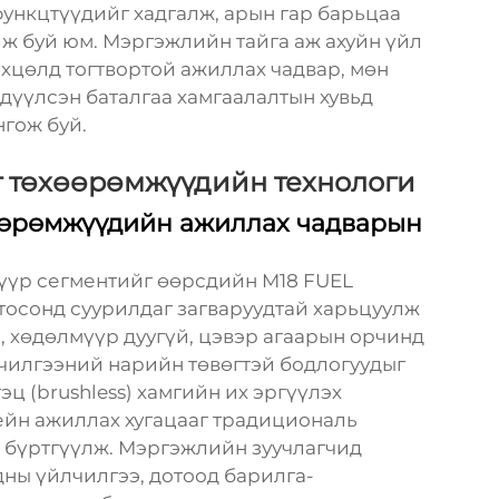
нкцтүүдийг хадгалж, арын гар барьцаа
ж буй юм. Мэргэжлийн тайга аж ахуйн үйл
өхцөлд тогтвортой ажиллах чадвар, мөн
дүүлсэн баталгаа хамгаалалтын хувьд
гож буй.
т төхөөрөмжүүдийн технологи
хөөрөмжүүдийн ажиллах чадварын
түүр сегментийг өөрсдийн M18 FUEL
тосонд суурилдаг загваруудтай харьцуулж
, хөдөлмүүр дуугүй, цэвэр агаарын орчинд
чилгээний нарийн төвөгтэй бодлогуудыг
ц (brushless) хамгийн их эргүүлэх
ейн ажиллах хугацааг традициональ
 бүртгүүлж. Мэргэжлийн зуучлагчид
ны үйлчилгээ, дотоод барилга-