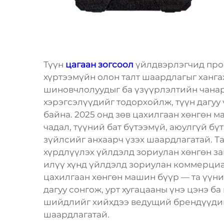
Түүн
цагаан зогсоол
үйлдвэрлэгчид про
хүртээмүйн олон талт шаардлагыг ханг
шиновчлолуудыг ба үзүүрлэлтийн чана
хэрэгсэлүүдийг тодорхойлж, түүн дагуу
байна. 2025 онд зөв цахилгаан хөнгөн 
чадал, түүний бат бүтээмүй, аюулгүй бү
зүйлсийг анхаарч үзэх шаардлагатай. Т
хүрдлүүлэх үйлдэлд зориулан хөнгөн з
илүү хүнд үйлдэлд зориулан коммерци
цахилгаан хөнгөн машин бүүр — та үүн
дагуу сонгож, урт хугацааны үнэ цэнэ б
шийдлийг хийхдээ ведущий брендүүди
шаардлагатай.