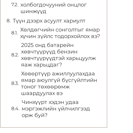
холбогдочууний онцлог
шинжүүд
Түүн дээрх асуулт хариулт
Хөлдөгчийн сонголтыг ямар
хүчин зүйлс тодорхойлох вэ?
2025 онд батарейн
хөвчтүүрүүд бензин
хөвчтүүрүүдтэй харьцуулж
яаж харьцдаг?
Хөвөртүүр ажиллуулахдаа
ямар аюулгүй бүсгүйлтийн
тоног төхөөрөмж
шаардуулах вэ
Чинхүүрт хэдэн удаа
мэргэжлийн үйлчилгээд
орж буй?