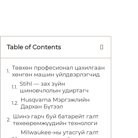
Table of Contents
Төвхөн професионал цахилгаан
хөнгөн машин үйлдвэрлэгчид
Stihl — зах зүйн
шиновчлолын удиртагч
Husqvarna Мэргэжлийн
Дархан Бүтээл
Шинэ гарч буй батарейт галт
төхөөрөмжүүдийн технологи
Milwaukee-ны утасгүй галт