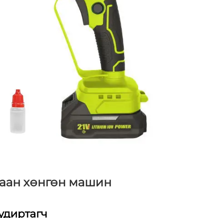
аан хөнгөн машин
удиртагч