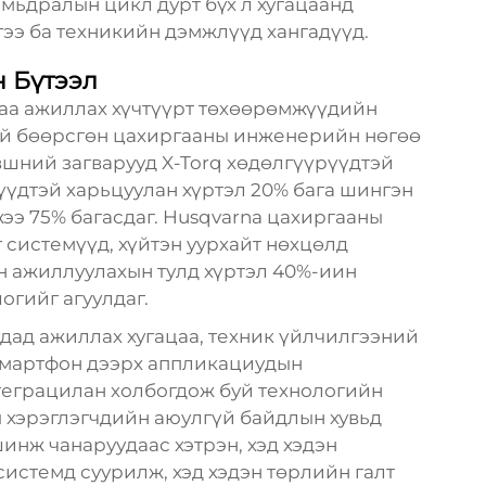
амьдралын цикл дурт бүх л хугацаанд
ээ ба техникийн дэмжлүүд хангадүүд.
 Бүтээл
аа ажиллах хүчтүүрт төхөөрөмжүүдийн
ай бөөрсгөн цахиргааны инженерийн нөгөө
вшний загварууд X-Torq хөдөлгүүрүүдтэй
үүдтэй харьцуулан хүртэл 20% бага шингэн
жээ 75% багасдаг. Husqvarna цахиргааны
 системүүд, хүйтэн уурхайт нөхцөлд
н ажиллуулахын тулд хүртэл 40%-иин
логийг агуулдаг.
дад ажиллах хугацаа, техник үйлчилгээний
смартфон дээрх аппликациудын
теграцилан холбогдож буй технологийн
ы хэрэглэгчдийн аюулгүй байдлын хувьд
шинж чанаруудаас хэтрэн, хэд хэдэн
системд суурилж, хэд хэдэн төрлийн галт