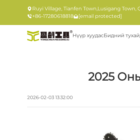
Ruyi Village, Tianfen Town,Lusigang Town, 
+86-17280618818
[email protected]
Нүүр хуудас
Бидний тухай
2025 Оны
2026-02-03 13:32:00