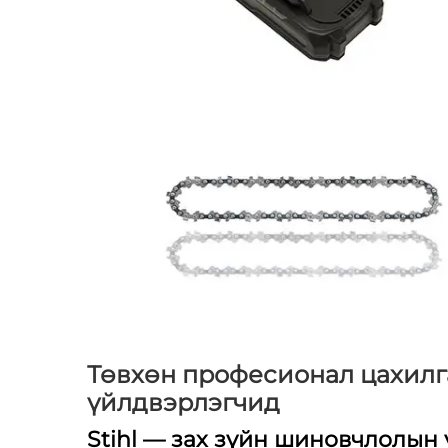
Төвхөн професионал цахилг
үйлдвэрлэгчид
Stihl — зах зүйн шиновчлолын 