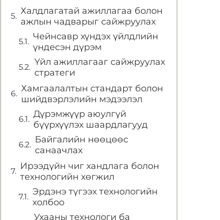
Халдлагатай ажиллагаа болон
ажлын чадварыг сайжруулах
Чейнсавр хүндэх үйлдлийн
үндесэн дүрэм
Үйл ажиллагааг сайжруулах
стратеги
Хамгаалалтын стандарт болон
шийдвэрлэлийн мэдээлэл
Дүрэмжүүр аюулгүй
бүүрхүүлэх шаардлагууд
Байгалийн нөөцөөс
санаачлах
Ирээдүйн чиг хандлага болон
технологийн хөгжил
Эрдэнэ түгээх технологийн
холбоо
Ухааны технологи ба