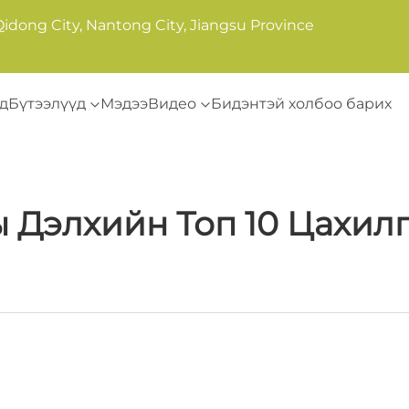
Qidong City, Nantong City, Jiangsu Province
д
Бүтээлүүд
Мэдээ
Видео
Бидэнтэй холбоо барих
 Дэлхийн Топ 10 Цахил