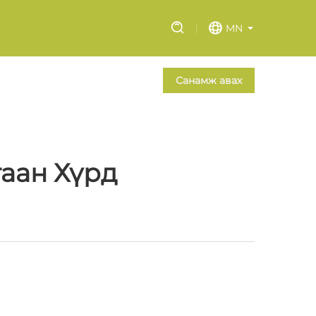
MN
Санамж авах
гаан Хүрд