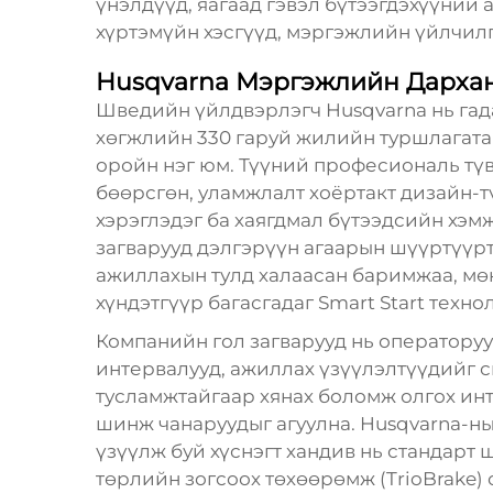
үнэлдүүд, яагаад гэвэл бүтээгдэхүүний 
хүртэмүйн хэсгүүд, мэргэжлийн үйлчилг
Husqvarna Мэргэжлийн Дархан
Шведийн үйлдвэрлэгч Husqvarna нь гад
хөгжлийн 330 гаруй жилийн туршлагат
оройн нэг юм. Түүний професиональ тү
бөөрсгөн, уламжлалт хоёртакт дизайн-т
хэрэглэдэг ба хаягдмал бүтээдсийн хэм
загварууд дэлгэрүүн агаарын шүүртүүрт
ажиллахын тулд халаасан баримжаа, мө
хүндэтгүүр багасгадаг Smart Start техно
Компанийн гол загварууд нь операторуу
интервалууд, ажиллах үзүүлэлтүүдийг 
тусламжтайгаар хянах боломж олгох ин
шинж чанаруудыг агуулна. Husqvarna-н
үзүүлж буй хүснэгт хандив нь стандарт 
төрлийн зогсоох төхөөрөмж (TrioBrake) 