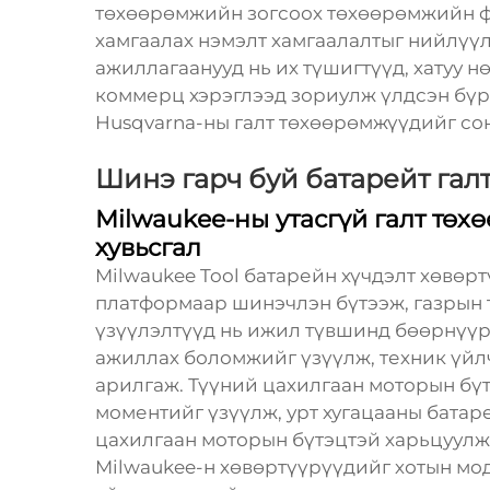
төхөөрөмжийн зогсоох төхөөрөмжийн фу
хамгаалах нэмэлт хамгаалалтыг нийлүүл
ажиллагаанууд нь их түшигтүүд, хатуу н
коммерц хэрэглээд зориулж үлдсэн бүр
Husqvarna-ны галт төхөөрөмжүүдийг сон
Шинэ гарч буй батарейт гал
Milwaukee-ны утасгүй галт тө
хувьсгал
Milwaukee Tool батарейн хүчдэлт хөвөр
платформаар шинэчлэн бүтээж, газрын 
үзүүлэлтүүд нь ижил түвшинд бөөрнүүр
ажиллах боломжийг үзүүлж, техник үйл
арилгаж. Түүний цахилгаан моторын бүтэ
моментийг үзүүлж, урт хугацааны батар
цахилгаан моторын бүтэцтэй харьцуулж
Milwaukee-н хөвөртүүрүүдийг хотын мод