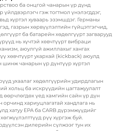
орствоо ба онцгой чанарын үр дүнд
р үйлдвэрлэгч гэж тогтмол үнэлэгддэг,
вьд хүртэл хуваарь эзэмшдэг. Германы
эд, газрын хөрвүүлэлтийн гүйцэтгэгчид,
дөлгүүрт ба батарейн хөдөлгүүрт загварууд
үрүүд нь хүчтэй хөвчтүүрт вибраци
ханизм, аюулгүй ажиллахыг хангах
үү хөвчтүүрт ухархай (kickback) аюулд
ин шинж чанарын үр дүнтүүр хүртэл
үрүүд ухаалаг хөдөлгүүрийн удирдлагын
ний хольц ба искрүүдийн цагтажуулалт
 өөрчлөгдөх үед хамгийн сайн үр дүн
н орчинд хариуцлагатай хандлага нь
улд хатуу EPA ба CARB дүрэмжүүдийг
хөгжүүлэлттүүд рүү хүргэж буй.
рдүүлсэн дилерийн сүлжээг тун их