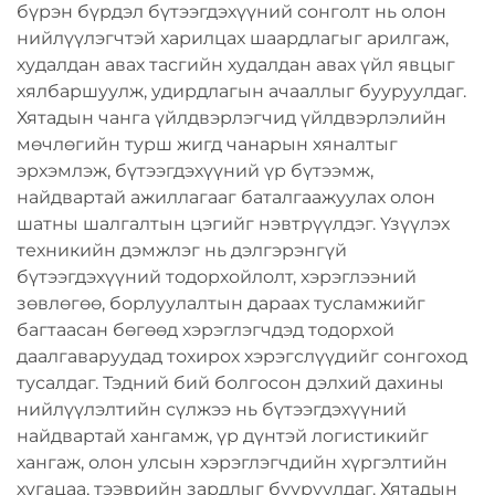
бүрэн бүрдэл бүтээгдэхүүний сонголт нь олон
нийлүүлэгчтэй харилцах шаардлагыг арилгаж,
худалдан авах тасгийн худалдан авах үйл явцыг
хялбаршуулж, удирдлагын ачааллыг бууруулдаг.
Хятадын чанга үйлдвэрлэгчид үйлдвэрлэлийн
мөчлөгийн турш жигд чанарын хяналтыг
эрхэмлэж, бүтээгдэхүүний үр бүтээмж,
найдвартай ажиллагааг баталгаажуулах олон
шатны шалгалтын цэгийг нэвтрүүлдэг. Үзүүлэх
техникийн дэмжлэг нь дэлгэрэнгүй
бүтээгдэхүүний тодорхойлолт, хэрэглээний
зөвлөгөө, борлуулалтын дараах тусламжийг
багтаасан бөгөөд хэрэглэгчдэд тодорхой
даалгаваруудад тохирох хэрэгслүүдийг сонгоход
тусалдаг. Тэдний бий болгосон дэлхий дахины
нийлүүлэлтийн сүлжээ нь бүтээгдэхүүний
найдвартай хангамж, үр дүнтэй логистикийг
хангаж, олон улсын хэрэглэгчдийн хүргэлтийн
хугацаа, тээврийн зардлыг бууруулдаг. Хятадын