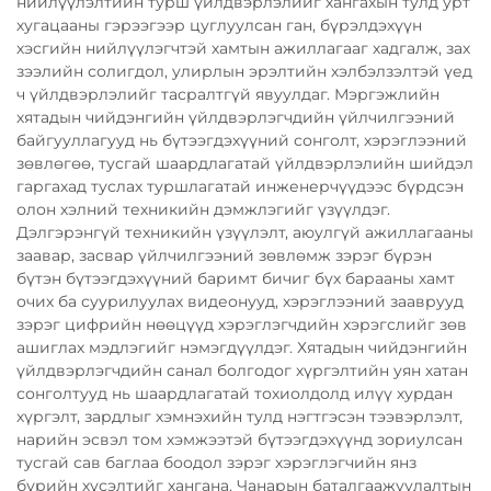
нийлүүлэлтийн турш үйлдвэрлэлийг хангахын тулд урт
хугацааны гэрээгээр цуглуулсан ган, бүрэлдэхүүн
хэсгийн нийлүүлэгчтэй хамтын ажиллагааг хадгалж, зах
зээлийн солигдол, улирлын эрэлтийн хэлбэлзэлтэй үед
ч үйлдвэрлэлийг тасралтгүй явуулдаг. Мэргэжлийн
хятадын чийдэнгийн үйлдвэрлэгчдийн үйлчилгээний
байгууллагууд нь бүтээгдэхүүний сонголт, хэрэглээний
зөвлөгөө, тусгай шаардлагатай үйлдвэрлэлийн шийдэл
гаргахад туслах туршлагатай инженерчүүдээс бүрдсэн
олон хэлний техникийн дэмжлэгийг үзүүлдэг.
Дэлгэрэнгүй техникийн үзүүлэлт, аюулгүй ажиллагааны
заавар, засвар үйлчилгээний зөвлөмж зэрэг бүрэн
бүтэн бүтээгдэхүүний баримт бичиг бүх барааны хамт
очих ба суурилуулах видеонууд, хэрэглээний зааврууд
зэрэг цифрийн нөөцүүд хэрэглэгчдийн хэрэгслийг зөв
ашиглах мэдлэгийг нэмэгдүүлдэг. Хятадын чийдэнгийн
үйлдвэрлэгчдийн санал болгодог хүргэлтийн уян хатан
сонголтууд нь шаардлагатай тохиолдолд илүү хурдан
хүргэлт, зардлыг хэмнэхийн тулд нэгтгэсэн тээвэрлэлт,
нарийн эсвэл том хэмжээтэй бүтээгдэхүүнд зориулсан
тусгай сав баглаа боодол зэрэг хэрэглэгчийн янз
бүрийн хүсэлтийг хангана. Чанарын баталгаажуулалтын