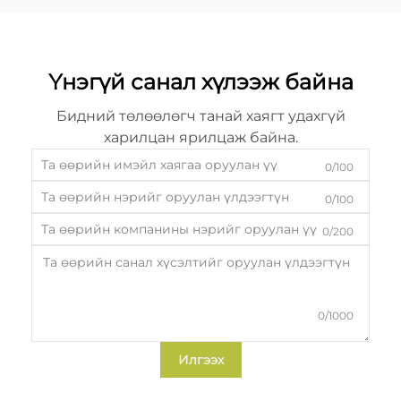
Үнэгүй санал хүлээж байна
Бидний төлөөлөгч танай хаягт удахгүй
харилцан ярилцаж байна.
0/100
0/100
0/200
0/1000
Илгээх