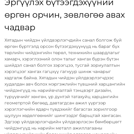
Эргүүлэх бүтээгдэхүүний
өргөн орчин, зөвлөгөө авах
чадвар
Хятадын чийдэн үйлдвэрлэгчдийн санал болгож буй
өргөн бүртгэлд орсон бүтээгдэхүүнүүд нь бараг бүх
төрлийн чийдэнгийн төрөл, техникийн шаардлагыг
хамарч, хэрэглээний олон талыг хангах бүрэн бүтэн
шийдэл санал болгох зэрэгцээ, тусгай зориулалтын
хэрэгцээг хангах гагцхүү гагнуур шинж чанарыг
хадгалж байна. Хятадын чийдэн үйлдвэрлэгчдээс
худалдан авч болох мэргэжлийн түвшний харцангийн
чийдэнгүүд нь нарийвчлалтай тэнцвэрт дизайн,
түрүүвчийг хөнгөн, үр дүнтэй татахуйц харцангийн
геометртой бөгөөд, давтагдсан ажил үүргээр
хэрэглэгчийн ядарч түвдэхийг багасгах зорилгоор
шулуун хөдөлгөөнийг шингээдэг барьцтай хангасан.
Эдгээр үйлдвэрлэгчдийн үйлдвэрлэсэн бөмбөрцөгт
чийдэнгүүд нь нарийн металл ажиллагааны