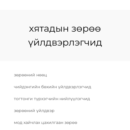
хятадын зөрөө
үйлдвэрлэгчид
зөрөөний нөөц
чийдэнгийн бөхийн үйлдвэрлэгчид
тогтонги түрхэгчийн нийлүүлэгчид
зөрөөний үйлдвэр
мод хайчлах цахилгаан зөрөө