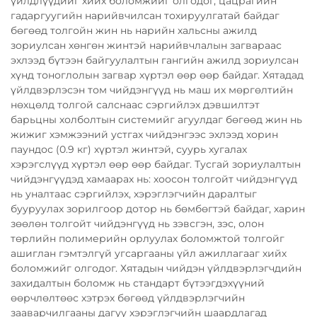
үйлдлүүдийг хийх боломжийг олгодог, цацрагийн
гадаргуугийн нарийвчилсан тохируулгатай байдаг
бөгөөд толгойн жин нь нарийн хальсны ажилд
зориулсан хөнгөн жинтэй нарийвчлалын загвараас
эхлээд бүтээн байгуулалтын гангийн ажилд зориулсан
хүнд тоноглолын загвар хүртэл өөр өөр байдаг. Хятадад
үйлдвэрлэсэн том чийдэнгүүд нь маш их мөргөлтийн
нөхцөлд толгой салснаас сэргийлэх дэвшилтэт
барьцны холболтын системийг агуулдаг бөгөөд жин нь
жижиг хэмжээний устгах чийдэнгээс эхлээд хорин
паундос (0.9 кг) хүртэл жинтэй, суурь хугалах
хэрэгслүүд хүртэл өөр өөр байдаг. Тусгай зориулалтын
чийдэнгүүдэд хамаарах нь: хоосон толгойт чийдэнгүүд
нь уналтаас сэргийлэх, хэрэглэгчийн даралтыг
бууруулах зорилгоор дотор нь бөмбөгтэй байдаг, харин
зөөлөн толгойт чийдэнгүүд нь зэвсгэн, зэс, олон
төрлийн полимерийн орлуулах боломжтой толгойг
ашиглан гэмтэлгүй угсаргааны үйл ажиллагааг хийх
боломжийг олгодог. Хятадын чийдэн үйлдвэрлэгчдийн
захидалтын боломж нь стандарт бүтээгдэхүүний
өөрчлөлтөөс хэтрэх бөгөөд үйлдвэрлэгчийн
зааварчилгааны дагуу хэрэглэгчийн шаардлагад