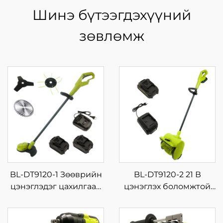
Шинэ бүтээгдэхүүний
зөвлөмж
BL-DT9120-1 Зөөврийн
BL-DT9120-2 21 В
цэнэглэдэг цахилгаан
цэнэглэх боломжтой
утсан түрхүүр, лаазны
аккумуляторт гар дээр
хөнгөн цагаан
барьж ашиглах цас
хэрэгсэл, 2 тактын DIY
цэвэрлэх машин,