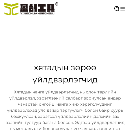
хятадын зөрөө
үйлдвэрлэгчид
Хятадын чанга үйлдвэрлэгчид нь олон төрлийн
үйлдвэрлэл, хэрэглээний салбарт зориулсан өндөр
чанартай онгойц, чанга хийх хэрэгслүүдийг
үйлдвэрлэхэд улс даяар тэргүүлэгч болон байр суурь
бэхжүүлсэн, хэрэгсэл үйлдвэрлэлийн дэлхийн зах
зээлийн тулгуур багана болсон. Эдгээр үйлдвэрлэгчид
нь металлурги боловсруулах ур чадвар, дэвшилтэт