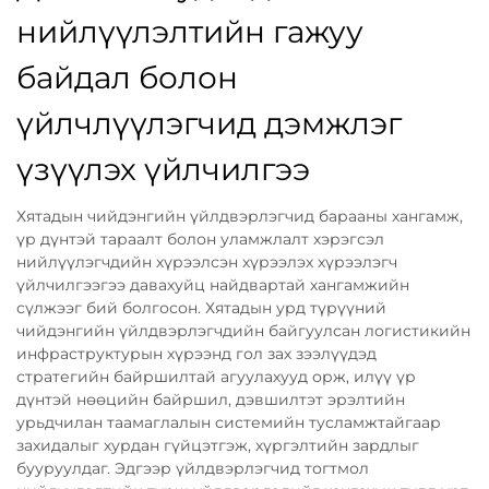
нийлүүлэлтийн гажуу
байдал болон
үйлчлүүлэгчид дэмжлэг
үзүүлэх үйлчилгээ
Хятадын чийдэнгийн үйлдвэрлэгчид барааны хангамж,
үр дүнтэй тараалт болон уламжлалт хэрэгсэл
нийлүүлэгчдийн хүрээлсэн хүрээлэх хүрээлэгч
үйлчилгээгээ давахуйц найдвартай хангамжийн
сүлжээг бий болгосон. Хятадын урд түрүүний
чийдэнгийн үйлдвэрлэгчдийн байгуулсан логистикийн
инфраструктурын хүрээнд гол зах зээлүүдэд
стратегийн байршилтай агуулахууд орж, илүү үр
дүнтэй нөөцийн байршил, дэвшилтэт эрэлтийн
урьдчилан таамаглалын системийн тусламжтайгаар
захидалыг хурдан гүйцэтгэж, хүргэлтийн зардлыг
бууруулдаг. Эдгээр үйлдвэрлэгчид тогтмол