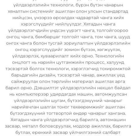
үйлдвэрлэлийн технологи, бүрэн бүтэн чанарын
хяналтын системийг ашиглан олон улсын стандартад
нийцсэн, үнээрээ өрсөлдөх чадвартай чанга хийх
хэрэгслүүдийг нийлүүлдэг. Хятадын чанга
үйлдвэрлэгчдийн үндсэн үүрэгт чанга, толгойгоороо
онгоц чанга, бөмбөрцөг толгойт чанга, том чанга, шууд
онгох чанга болон тусгай зориулалтын үйлдвэрлэлийн
онгоц хэрэгслүүдийг зохион бүтээх, хөгжүүлэх,
үйлдвэрлэх, хуваарилалт хийх орно. Технологийн
онцлогт нь нарийн цутгамжийн процесс, халуунд
тэсвэртэй болгох технологи, хэрэглэгчид тохиромжтой
барьдагийн дизайн, тэсвэртэй чанар, ажиллах үед
сайжруулах олон төрлийн материал ашиглах арга
барил орно. Дэвшилтэт үйлдвэрлэлийн нөхцөл байдал
нь компьютерээр удирдагдах машин, автомжуулсан
үйлдвэрлэлийн шугам, бүтээгдэхүүний чанарыг
нарийвчлан шалгах тоног төхөөрөмжийг ашиглан
бүтээгдэхүүний тогтвортой өндөр чанарыг хангана.
Хятадын чанга үйлдвэрлэгчид барилга, автомашин
засвар, металл боловсруулах, модоор ажиллах, барилга
бутлах, ерөнхий засвар үйлчилгээний салбарт