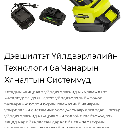
Дэвшилтэт Үйлдвэрлэлийн
Технологи ба Чанарын
Хяналтын Системүүд
Хятадын чанцраар үйлдвэрлэгчид нь уламжлалт
металлурги, дэвшилтэт үйлдвэрлэлийн тоног
төхөөрөмж болон бүрэн хэмжээний чанарын
удирдлагын системийг хослуулснаар ялгардаг. Эдгээр
үйлдвэрлэгчид чанцраарын толгойг хэлбэржүүлэх
явцад нарийвчлалтай даралт ба температурын
хяналтыг хангах чадвартай шилдэг түлхүүр пресс