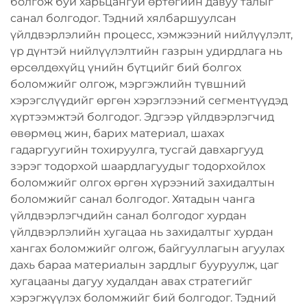
болгож буй харьцангуй өртөгийн давуу талыг
санал болгодог. Тэдний хялбаршуулсан
үйлдвэрлэлийн процесс, хэмжээний нийлүүлэлт,
үр дүнтэй нийлүүлэлтийн газрын удирдлага нь
өрсөлдөхүйц үнийн бүтцийг бий болгох
боломжийг олгож, мэргэжлийн түвшний
хэрэгслүүдийг өргөн хэрэглээний сегментүүдэд
хүртээмжтэй болгодог. Эдгээр үйлдвэрлэгчид
өвөрмөц жин, барих материал, шахах
гадаргуугийн тохируулга, тусгай давхаргууд
зэрэг тодорхой шаардлагуудыг тодорхойлох
боломжийг олгох өргөн хүрээний захидалтын
боломжийг санал болгодог. Хятадын чанга
үйлдвэрлэгчдийн санал болгодог хурдан
үйлдвэрлэлийн хугацаа нь захидалтыг хурдан
хангах боломжийг олгож, байгууллагын агуулах
дахь бараа материалын зардлыг бууруулж, цаг
хугацааны дагуу худалдан авах стратегийг
хэрэгжүүлэх боломжийг бий болгодог. Тэдний