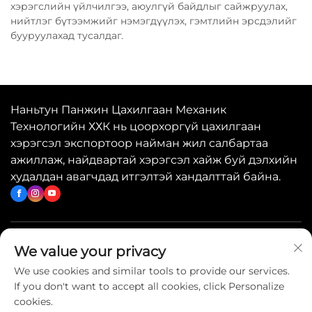
хэрэгслийн үйлчилгээ, аюулгүй байдлыг сайжруулах,
нийтлэг бүтээмжийг нэмэгдүүлэх, гэмтлийн эрсдэлийг
бууруулахад тусалдаг.
Наньтун Панжин Цахилгаан Механик
Технологийн ХХК нь цоорхоргүй цахилгаан
хэрэгсэл экспортоор найман жил салбартаа
ажиллаж, найдвартай хэрэгсэл хайж буй дэлхийн
худалдан авагчдад итгэлтэй хандалттай байна.
Хурдан холбоосууд
We value your privacy
We use cookies and similar tools to provide our services.
If you don't want to accept all cookies, click Personalize
Биднитай холбогдох
cookies.