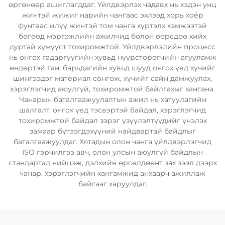
өргөнөөр ашиглагддаг. Үйлдвэрлэх чадавх нь хэдэн унц
жинтэй жижиг нарийн чангаас эхлээд хорь хоёр
фунтаас илүү жинтэй том чанга хүртэлх хэмжээтэй
бөгөөд мэргэжлийн ажилчид болон өөрсдөө хийх
дуртай хүмүүст тохиромжтой. Үйлдвэрлэлийн процесс
нь онгох гадаргуугийн хувьд нүүрстөрөгчийн агууламж
өндөртэй ган, барьдагийн хувьд шууд онгох үед хүчийг
шингээдэг материал сонгож, хүчийг сайн дамжуулах,
хэрэглэгчид аюулгүй, тохиромжтой байлгахыг хангана.
Чанарын баталгаажуулалтын ажил нь хатуулагийн
шалгалт, онгох үед тэсвэртэй байдал, хэрэглэгчид
тохиромжтой байдал зэрэг үзүүлэлтүүдийг үнэлэх
замаар бүтээгдэхүүний найдвартай байдлыг
баталгаажуулдаг. Хятадын олон чанга үйлдвэрлэгчид
ISO гэрчилгээ авч, олон улсын аюулгүй байдлын
стандартад нийцэж, дэлхийн өрсөлдөөнт зах зээл дээрх
чанар, хэрэглэгчийн хангамжид анхаарч ажиллаж
байгааг харуулдаг.