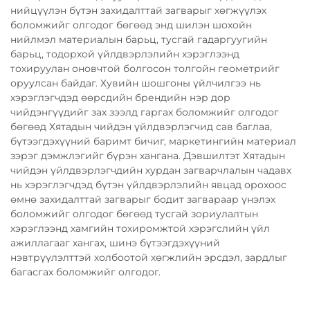
нийцүүлэн бүтэн захидалттай загварыг хөгжүүлэх
боломжийг олгодог бөгөөд энд шилэн шохойн
нийлмэл материалын барьц, тусгай гадаргуугийн
барьц, тодорхой үйлдвэрлэлийн хэрэглээнд
тохируулан оновчтой болгосон толгойн геометрийг
оруулсан байдаг. Хувийн шошгоны үйлчилгээ нь
хэрэглэгчдэд өөрсдийн брендийн нэр дор
чийдэнгүүдийг зах зээлд гаргах боломжийг олгодог
бөгөөд Хятадын чийдэн үйлдвэрлэгчид сав баглаа,
бүтээгдэхүүний баримт бичиг, маркетингийн материал
зэрэг дэмжлэгийг бүрэн хангана. Дэвшилтэт Хятадын
чийдэн үйлдвэрлэгчдийн хурдан загварчлалын чадавх
нь хэрэглэгчдэд бүтэн үйлдвэрлэлийн явцад орохоос
өмнө захидалттай загварыг бодит загвараар үнэлэх
боломжийг олгодог бөгөөд тусгай зориулалтын
хэрэглээнд хамгийн тохиромжтой хэрэгслийн үйл
ажиллагааг хангах, шинэ бүтээгдэхүүний
нэвтрүүлэлттэй холбоотой хөгжлийн эрсдэл, зардлыг
багасгах боломжийг олгодог.