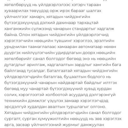
хөтөлбөрүүд нь үйлдвэрлэлээс хэтэрч тараан
хуваарилах төвүүдэд орж ирэх барааг шалгах
үйлчилгээг хамарч, хятадын чийдэнгийн
бүтээгдэхүүнүүд дэлхий дахинаар тархацтай
хангамжийн сүлжээнд чанарын стандартыг хадгалж
байна. Олон хятадын чийдэнгийн үйлдвэрлэгчид
хэрэглэгчийн нөөцийн түвшинг хэрэглээ, эрэлтийн
урьдчилан таамаглалаас хамааран автоматаар нөхөн
дүүргэх нийлүүлэгчийн удирдлагын доорх нөөцийн
хөтөлбөрийг санал болгодог бөгөөд энэ нь нөөцийн
дутагдлыг арилгаж, хадгалалтын зардлыг хамгийн бага
байлгахад тусалдаг. Баталгаатай хятадын чийдэнгийн
үйлдвэрлэгчдийн баталгаа, буцаалтын бодлого нь
бүтээгдэхүүний чанарын найдвартай байдлыг илтгэх
бөгөөд муу чанартай бүтээгдэхүүний хувьд хурдан
солих, хэрэглээтэй холбоотой асуудалд дэлгэрэнгүй
техникийн дэмжлэг үзүүлэх замаар хэрэглэгчдэд
эрсдэлгүй худалдан авалтын туршлагыг олгоно.
Хятадын чийдэнгийн үйлдвэрлэгчдийн санал болгодог
сургалт, сурган хүмүүжилтийн нөөцүүд нь зөв хэрэглэх
арга, засвар үйлчилгээний журмыг дамжуулан