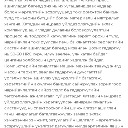
ашигладаг бөгөөд энэ нь их хугацаанд даах чадвар
болон мөргөлтийн эсэргүүцэлд тохиромжтой байхын
тулд томъёоны бүтцийг болон материалын нягтралыг
хангана. Хятадын чанцраар үйлдвэрлэгчдийн ахлах
компаниуд ашигладаг дулааны боловсруулалтын
процесс нь тодорхой хатуулагийн зэрэгт орохын тулд
нарийвчлан тохируулсан печь ба хяналттой хөргөлтийн
системийг ашигладаг бөгөөд ихэвчлэн цохих гадаргуу
нь 50-60 HRC хүрч, илүү зөөлөн, уян хатан байдаг
цанганы холбоосын цэгүүдийг хадгалж байдаг.
Компьютерийн хяналттай машин механик төвүүд жигд
массын тархалт, зөөлөн гадаргуун дуусгалттай,
үргэлжилсэн ашиглах үед үрэлтийг багасгаж,
хэрэглэгчийн аюулгүй байдлыг сайжруулах зорилгоор
нарийвчлалтай сийрэглэлт ба гадаргуугийн
төгсгөлийн ажиллагааг гүйцэтгэдэг. Хятадын чанцраар
үйлдвэрлэгчдийн хэрэгжүүлсэн чанарын хяналтын
системүүд нь спектроскопийн шинжилгээг ашиглан
ганы найрлагыг баталгаажуулах замаар эхлэх,
хэмжээний хэмжилт, хатуулагийн шалгалт, мөргөлтийн
эсэргүүцлийн үнэлгээг дагуулан үйлдвэрлэлийн явцын