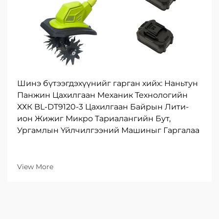
Шинэ бүтээгдэхүүнийг гарган хийх: Наньтун
Панжин Цахилгаан Механик Технологийн
ХХК BL-DT9120-3 Цахилгаан Байрын Лити-
ион Жижиг Микро Тариалангийн Бут,
Ургамлын Үйлчилгээний Машиныг Гаргалаа
View More