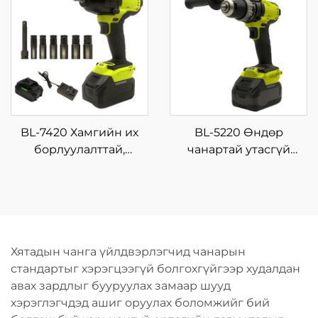
цахилгаан эрчим
үйлдвэрийн болон
хүчний литийн
өөрсдөө хийх
баттерей, OEM
зориулалтын цас
дэмжлэг
шидэх ба
салхижуулагч
BL-7420 Хамгийн их
BL-5220 Өндөр
борлуулалттай,
чанартай утасгүй
зөөврийн импакт
импакт дриллийн
ключний багц, өндөр
багц, олон үйлдэлтэй,
чанартай, дахин
цэнэглэх боломжтой
ашиглах зориулалтын
цахилгаан түлхүүр,
цахилгаан хүчний
хувьсах хурдтай, дахин
Хятадын чанга үйлдвэрлэгчид чанарын
хэрэгсэл, 21V-ын
ашиглах зориулалтын
стандартыг хэрэгцээгүй болгохгүйгээр худалдан
баттерейтэй
хэрэгсэл
авах зардлыг бууруулах замаар шууд
хэрэглэгчдэд ашиг оруулах боломжийг бий