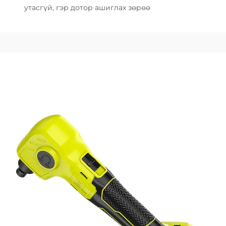
утасгүй, гэр дотор ашиглах зөрөө