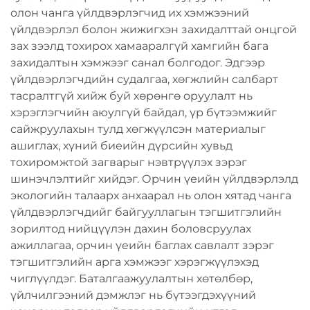
олон чанга үйлдвэрлэгчид их хэмжээний
үйлдвэрлэл болон жижигхэн захидалттай онцгой
зах зээлд тохирох хамааралгүй хамгийн бага
захидалтын хэмжээг санал болгодог. Эдгээр
үйлдвэрлэгчдийн судалгаа, хөгжлийн салбарт
тасралтгүй хийж буй хөрөнгө оруулалт нь
хэрэглэгчийн аюулгүй байдал, үр бүтээмжийг
сайжруулахын тулд хөгжүүлсэн материалыг
ашиглах, хүний биеийн дүрсийн хувьд
тохиромжтой загварыг нэвтрүүлэх зэрэг
шинэчлэлтийг хийдэг. Орчин үеийн үйлдвэрлэлд
экологийн талаарх анхаарал нь олон хятад чанга
үйлдвэрлэгчдийг байгууллагын тэгшитгэлийн
зорилтод нийцүүлэн дахин боловсруулах
ажиллагаа, орчин үеийн баглах савлалт зэрэг
тэгшитгэлийн арга хэмжээг хэрэгжүүлэхэд
чиглүүлдэг. Баталгаажуулалтын хөтөлбөр,
үйлчилгээний дэмжлэг нь бүтээгдэхүүний