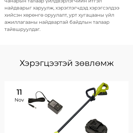
чанарын талаар үйлдвэрлэгчийн итгэл
найдварыг харуулж, хэрэглэгчдэд хэрэгсэлдээ
хийсэн хөрөнгө оруулалт, урт хугацааны үйл
ажиллагааны найдвартай байдлын талаар
тайвшруулдаг.
Хэрэгцээтэй зөвлөмж
11
Nov