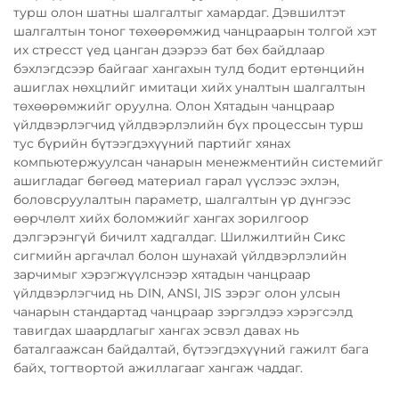
турш олон шатны шалгалтыг хамардаг. Дэвшилтэт
шалгалтын тоног төхөөрөмжид чанцраарын толгой хэт
их стресст үед цанган дээрээ бат бөх байдлаар
бэхлэгдсээр байгааг хангахын тулд бодит ертөнцийн
ашиглах нөхцлийг имитаци хийх уналтын шалгалтын
төхөөрөмжийг оруулна. Олон Хятадын чанцраар
үйлдвэрлэгчид үйлдвэрлэлийн бүх процессын турш
тус бүрийн бүтээгдэхүүний партийг хянах
компьютержуулсан чанарын менежментийн системийг
ашигладаг бөгөөд материал гарал үүслээс эхлэн,
боловсруулалтын параметр, шалгалтын үр дүнгээс
өөрчлөлт хийх боломжийг хангах зорилгоор
дэлгэрэнгүй бичилт хадгалдаг. Шилжилтийн Сикс
сигмийн аргачлал болон шунахай үйлдвэрлэлийн
зарчимыг хэрэгжүүлснээр хятадын чанцраар
үйлдвэрлэгчид нь DIN, ANSI, JIS зэрэг олон улсын
чанарын стандартад чанцраар зэргэлдээ хэрэгсэлд
тавигдах шаардлагыг хангах эсвэл давах нь
баталгаажсан байдалтай, бүтээгдэхүүний гажилт бага
байх, тогтвортой ажиллагааг хангаж чаддаг.