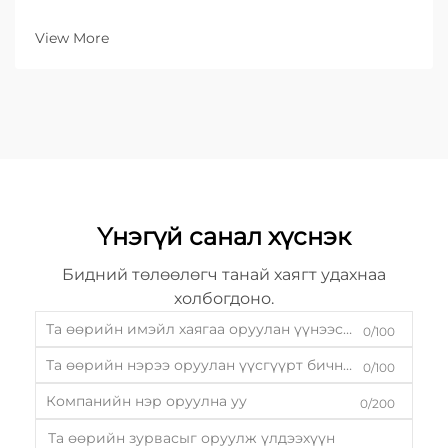
View More
Үнэгүй санал хүснэк
Бидний төлөөлөгч танай хаягт удахнаа
холбогдоно.
0/100
0/100
0/200