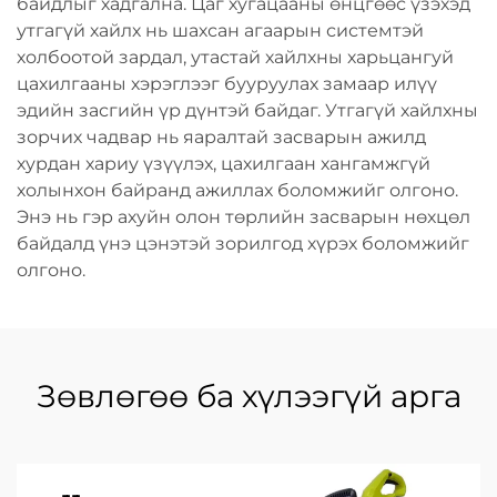
байдлыг хадгална. Цаг хугацааны өнцгөөс үзэхэд
утгагүй хайлх нь шахсан агаарын системтэй
холбоотой зардал, утастай хайлхны харьцангуй
цахилгааны хэрэглээг бууруулах замаар илүү
эдийн засгийн үр дүнтэй байдаг. Утгагүй хайлхны
зорчих чадвар нь яаралтай засварын ажилд
хурдан хариу үзүүлэх, цахилгаан хангамжгүй
холынхон байранд ажиллах боломжийг олгоно.
Энэ нь гэр ахуйн олон төрлийн засварын нөхцөл
байдалд үнэ цэнэтэй зорилгод хүрэх боломжийг
олгоно.
Зөвлөгөө ба хүлээгүй арга