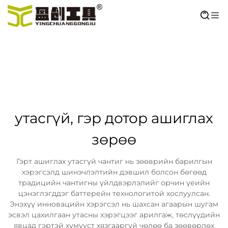
утасгүй, гэр дотор ашиглах
зөрөө
Гэрт ашиглах утасгүй чантиг нь зөөврийн барилгын
хэрэгсэлд шинэчлэлтийн дэвшил болсон бөгөөд
традицийн чантигны үйлдвэрлэлийг орчин үеийн
цэнэглэгддэг баттерейн технологитой хослуулсан.
Энэхүү инновацийн хэрэгсэл нь шахсан агаарын шугам
эсвэл цахилгаан утасны хэрэгцээг арилгаж, төслүүдийн
явцад гэртэй хүмүүст хязгааргүй чөлөө ба зөөвөрлөх