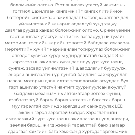
боломжийг олгоно. Гэрт ашиглах утасгүй чантиг нь
тогтмол цахилгаан хангамжийг хангах литий-ион
баттерейн системээр ажилладаг бөгөөд хэрэглэгчдэд
үйлчилгээний чанарыг алдалгүй хүнд хэцүү
даалгавруудад хандах боломжийг олгоно. Орчин үеийн
гэрт ашиглах утасгүй чантигны загварууд нь тухайн
материал, төслийн нарийн төвөгтэй байдлаас хамааран
мөргөлтийн хүчийг нарийвчлан тохируулах боломжийг
олгодог хувьсах хурдны удирдлагатай байдаг. Энэ
хэрэгсэл нь ажиллах хугацааг илүү урт хугацаанд
сунгаж, засвар үйлчилгээний шаардлагыг бууруулж,
энерги ашиглалтын үр дүнтэй байдлыг сайжруулдаг
цаасан моторын дэвшилтэт технологийг агуулдаг. Бүх
гэрт ашиглах утасгүй чантигт суурилуулсан аюулгүй
байдлын механизм нь автоматаар зогсох функц,
хэлбэлзэлгүй барьж барих хатгалтыг багасгах барьц,
муу гэрэлтэй орчинд харагдацыг сайжруулах LED
ажлын гэрэл зэрэгтэй байдаг. Хэрэглэгчийн
амгаламжийг урт хугацааны ажиллагааны үед анхаарч,
зөөлөн барьц, жигд жиний тараалттай байх замаар
ядаргааг хамгийн бага хэмжээнд хүргэдэг эргономик