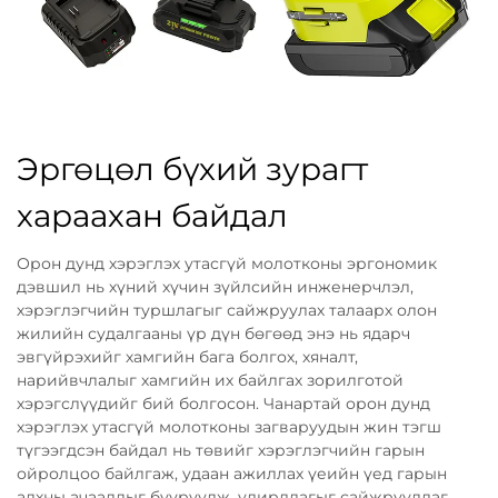
Эргөцөл бүхий зурагт
хараахан байдал
Орон дунд хэрэглэх утасгүй молотконы эргономик
дэвшил нь хүний хүчин зүйлсийн инженерчлэл,
хэрэглэгчийн туршлагыг сайжруулах талаарх олон
жилийн судалгааны үр дүн бөгөөд энэ нь ядарч
эвгүйрэхийг хамгийн бага болгох, хяналт,
нарийвчлалыг хамгийн их байлгах зорилготой
хэрэгслүүдийг бий болгосон. Чанартай орон дунд
хэрэглэх утасгүй молотконы загваруудын жин тэгш
түгээгдсэн байдал нь төвийг хэрэглэгчийн гарын
ойролцоо байлгаж, удаан ажиллах үеийн үед гарын
алхны ачааллыг бууруулж, удирдлагыг сайжруулдаг.