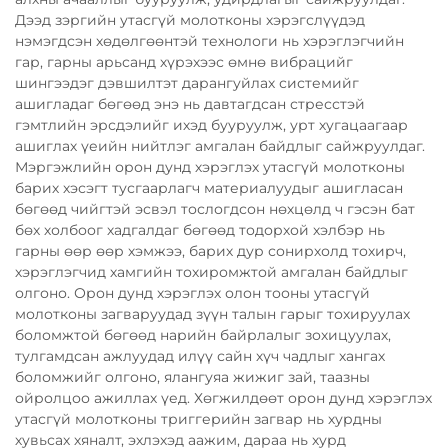
Дээд зэргийн утасгүй молотконы хэрэгслүүдэд
нэмэгдсэн хөдөлгөөнтэй технологи нь хэрэглэгчийн
гар, гарны арьсанд хүрэхээс өмнө вибрацийг
шингээдэг дэвшилтэт дарангуйлах системийг
ашигладаг бөгөөд энэ нь давтагдсан стресстэй
гэмтлийн эрсдэлийг ихэд бууруулж, урт хугацаагаар
ашиглах үеийн нийтлэг амгалан байдлыг сайжруулдаг.
Мэргэжлийн орон дунд хэрэглэх утасгүй молотконы
барих хэсэгт тусгаарлагч материалуудыг ашигласан
бөгөөд чийгтэй эсвэл тослогдсон нөхцөлд ч гэсэн бат
бөх холбоог хадгалдаг бөгөөд тодорхой хэлбэр нь
гарны өөр өөр хэмжээ, барих дур сонирхолд тохирч,
хэрэглэгчид хамгийн тохиромжтой амгалан байдлыг
олгоно. Орон дунд хэрэглэх олон тооны утасгүй
молотконы загваруудад зүүн талын гарыг тохируулах
боломжтой бөгөөд нарийн байрлалыг зохицуулах,
тулгамдсан ажлуудад илүү сайн хүч чадлыг хангах
боломжийг олгоно, ялангуяа жижиг зай, таазны
ойролцоо ажиллах үед. Хөгжилдөөт орон дунд хэрэглэх
утасгүй молотконы триггерийн загвар нь хурдны
хувьсах хяналт, эхлэхэд аажим, дараа нь хурд