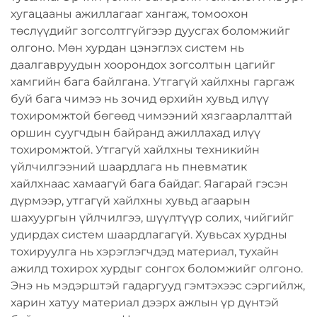
хугацааны ажиллагааг хангаж, томоохон
төслүүдийг зогсолтгүйгээр дуусгах боломжийг
олгоно. Мөн хурдан цэнэглэх систем нь
даалгавруудын хоорондох зогсолтын цагийг
хамгийн бага байлгана. Утгагүй хайлхны гаргаж
буй бага чимээ нь зочид өрхийн хувьд илүү
тохиромжтой бөгөөд чимээний хязгаарлалттай
оршин суугчдын байранд ажиллахад илүү
тохиромжтой. Утгагүй хайлхны техникийн
үйлчилгээний шаардлага нь пневматик
хайлхнаас хамаагүй бага байдаг. Яагарай гэсэн
дүрмээр, утгагүй хайлхны хувьд агаарын
шахуургын үйлчилгээ, шүүлтүүр солих, чийгийг
удирдах систем шаардлагагүй. Хувьсах хурдны
тохируулга нь хэрэглэгчдэд материал, тухайн
ажилд тохирох хурдыг сонгох боломжийг олгоно.
Энэ нь мэдэрштэй гадаргууд гэмтэхээс сэргийлж,
харин хатуу материал дээрх ажлын үр дүнтэй