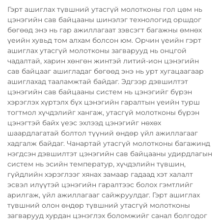
Гэрт ашиглах түвшний утасгүй молотконы гол цөм нь
цэнэгийн сав байцааны шинэлэг технологид оршдог
бөгөөд энэ нь гар ажиллагаат зэвсэгт багажны өмнөх
үеийн хувьд том алхам болсон юм. Орчин үеийн гэрт
ашиглах утасгүй молотконы загварууд нь онцгой
чадалтай, харин хөнгөн жинтэй литий-ион цэнэгийн
сав байцааг ашигладаг бөгөөд энэ нь урт хугацаагаар
ашиглахад тааламжтай байдаг. Эдгээр дэвшилтэт
цэнэгийн сав байцааны систем нь цэнэгийг бүрэн
хэрэглэх хүртэлх бүх цэнэгийн гаралтын үеийн турш
тогтмол хүчдэлийг хангаж, утасгүй молотконы бүрэн
цэнэгтэй байх үеэс эхлээд цэнэгийг нөхөх
шаардлагатай болтол түүний өндөр үйл ажиллагааг
хадгалж байдаг. Чанартай утасгүй молотконы багажинд
нэгдсэн дэвшилтэт цэнэгийн сав байцааны удирдлагын
систем нь эсийн температур, хүчдэлийн түвшин,
гүйдлийн хэрэглээг хянах замаар гадаад хэт халалт
эсвэл илүүтэй цэнэгийн гаралтээс болох гэмтлийг
арилгаж, үйл ажиллагааг сайжруулдаг. Гэрт ашиглах
түвшний олон өндөр түвшний утасгүй молотконы
загварууд хурдан цэнэглэх боломжийг санал болгодог