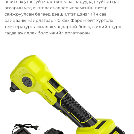
ашиглах утасгүй молотконы загваруудад хүйтэн цаг
агаарын үед ажиллах чадварыг хамгийн ихээр
сайжруулсан бөгөөд дэвшилтэт цэнэгийн сав
байцааны найрлагаар -10 хэм Фаренгейт хүртэлх
температурт ажиллах чадвартай болж, жилийн турш
гадаа ажиллах боломжийг өргөтгөсөн.