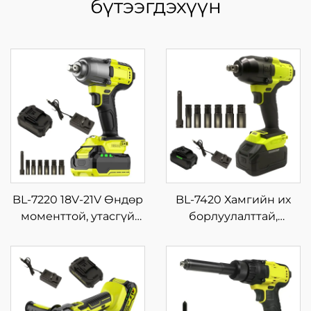
бүтээгдэхүүн
BL-7220 18V-21V Өндөр
BL-7420 Хамгийн их
моменттой, утасгүй
борлуулалттай,
импакт ключ,
зөөврийн импакт
барилгын талбайд
ключний багц, өндөр
түлхүүр татахад
чанартай, дахин
зориулагдсан, өндөр
ашиглах зориулалтын
чанартай, их хүчтэй,
цахилгаан хүчний