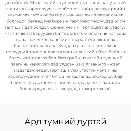
дизайнтай. Мэргэжлийн түвшний гэрт ашиглах утасгүй
чантигны хэрэгслүүд нь олборлох, хайрцаглах, ердийн
чантиглах гэсэн олон горимын үйл ажиллагааг санал
болгодог бөгөөд янз бүрийн гэрт хийх төслүүдэд олон
талт шийдэл болдог. Орчин үеийн гэрт ашиглах утасгүй
чантигны загваруудын баттерейн технологи нь нэг удаа
цэнэглэхэд хэд хоногийн тасралтгүй ажиллах
боломжийг хангана. Хурдан цэнэглэх систем нь
төслүүдийн хоорондох зогсолтыг хамгийн бага байлгах
боломжийг олгох бол баттерейн цэнэгийн түвшний
заагч нь хэрэглэгчдэд үлдсэн цахилгааны хэмжээг
мэдэгдэж өгдөг. Гэрт ашиглах утасгүй чантигны
хэрэгслүүдийн нягт бүтэц нь хадгалах, зөөхөд хялбар
байдаг тул дотоодын шинэчлэл, гадаадын барилга
боловсруулалтын ажлуудад тохиромжтой.
Ард түмний дуртай