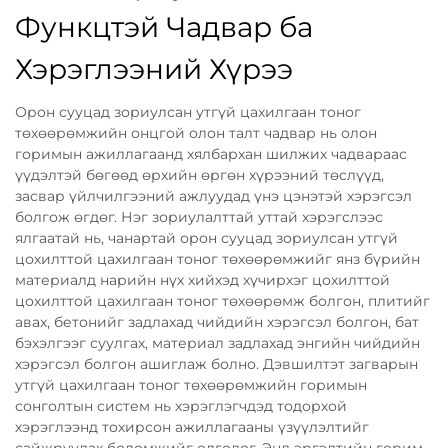
Функцтэй Чадвар ба
Хэрэглээний Хүрээ
Орон сууцад зориулсан утгүй цахилгаан тоног
төхөөрөмжийн онцгой олон талт чадвар нь олон
горимын ажиллагаанд хялбархан шилжих чадвараас
үүдэлтэй бөгөөд өрхийн өргөн хүрээний төслүүд,
засвар үйлчилгээний ажлуудад үнэ цэнэтэй хэрэгсэл
болгож өгдөг. Нэг зориулалттай уттай хэрэгслээс
ялгаатай нь, чанартай орон сууцад зориулсан утгүй
цохилттой цахилгаан тоног төхөөрөмжийг янз бүрийн
материалд нарийн нүх хийхэд хүчирхэг цохилттой
цохилттой цахилгаан тоног төхөөрөмж болгон, плитийг
авах, бетонийг задлахад чийдийн хэрэгсэл болгон, бат
бэхэлгээг суулгах, материал задлахад энгийн чийдийн
хэрэгсэл болгон ашиглаж болно. Дэвшилтэт загварын
утгүй цахилгаан тоног төхөөрөмжийн горимын
сонголтын систем нь хэрэглэгчдэд тодорхой
хэрэглээнд тохирсон ажиллагааны үзүүлэлтийг
сайжруулах боломжийг олгодог. Энд эргэлтийн горим