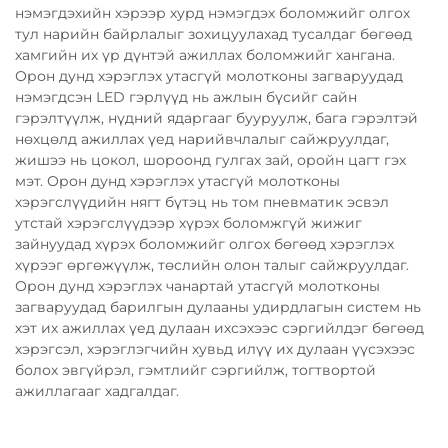
нэмэгдэхийн хэрээр хурд нэмэгдэх боломжийг олгох
тул нарийн байрлалыг зохицуулахад тусалдаг бөгөөд
хамгийн их үр дүнтэй ажиллах боломжийг хангана.
Орон дунд хэрэглэх утасгүй молотконы загваруудад
нэмэгдсэн LED гэрлүүд нь ажлын бүсийг сайн
гэрэлтүүлж, нүдний ядаргааг бууруулж, бага гэрэлтэй
нөхцөлд ажиллах үед нарийвчлалыг сайжруулдаг,
жишээ нь цокол, шороонд гулгах зай, оройн цагт гэх
мэт. Орон дунд хэрэглэх утасгүй молотконы
хэрэгслүүдийн нягт бүтэц нь том пневматик эсвэл
утстай хэрэгслүүдээр хүрэх боломжгүй жижиг
зайнуудад хүрэх боломжийг олгох бөгөөд хэрэглэх
хүрээг өргөжүүлж, төслийн олон талыг сайжруулдаг.
Орон дунд хэрэглэх чанартай утасгүй молотконы
загваруудад барилгын дулааны удирдлагын систем нь
хэт их ажиллах үед дулаан ихсэхээс сэргийлдэг бөгөөд
хэрэгсэл, хэрэглэгчийн хувьд илүү их дулаан үүсэхээс
болох эвгүйрэл, гэмтлийг сэргийлж, тогтвортой
ажиллагааг хадгалдаг.