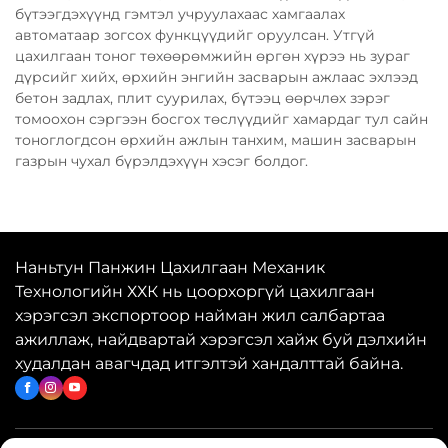
бүтээгдэхүүнд гэмтэл учруулахаас хамгаалах
автоматаар зогсох функцүүдийг оруулсан. Утгүй
цахилгаан тоног төхөөрөмжийн өргөн хүрээ нь зураг
дүрсийг хийх, өрхийн энгийн засварын ажлаас эхлээд
бетон задлах, плит суурилах, бүтээц өөрчлөх зэрэг
томоохон сэргээн босгох төслүүдийг хамардаг тул сайн
тоноглогдсон өрхийн ажлын танхим, машин засварын
газрын чухал бүрэлдэхүүн хэсэг болдог.
Наньтун Панжин Цахилгаан Механик
Технологийн ХХК нь цоорхоргүй цахилгаан
хэрэгсэл экспортоор найман жил салбартаа
ажиллаж, найдвартай хэрэгсэл хайж буй дэлхийн
худалдан авагчдад итгэлтэй хандалттай байна.