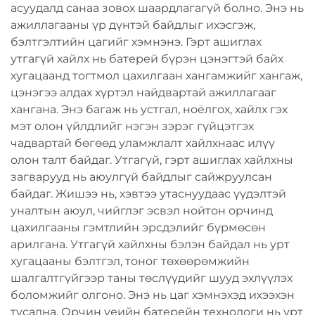
асуудалд санаа зовох шаардлагагүй болно. Энэ нь
ажиллагааны үр дүнтэй байдлыг ихэсгэж,
бэлтгэлтийн цагийг хэмнэнэ. Гэрт ашиглах
утгагүй хайлх нь батерей бүрэн цэнэгтэй байх
хугацаанд тогтмол цахилгаан хангамжийг хангаж,
цэнэгээ алдах хүртэл найдвартай ажиллагааг
хангана. Энэ багаж нь устгал, ноёлгох, хайлх гэх
мэт олон үйлдлийг нэгэн зэрэг гүйцэтгэх
чадвартай бөгөөд уламжлалт хайлхнаас илүү
олон талт байдаг. Утгагүй, гэрт ашиглах хайлхны
загварууд нь аюулгүй байдлыг сайжруулсан
байдаг. Жишээ нь, хэвтээ утаснуудаас үүдэлтэй
уналтын аюул, чийглэг эсвэл нойтон орчинд
цахилгааны гэмтлийн эрсдэлийг бүрмөсөн
арилгана. Утгагүй хайлхны бэлэн байдал нь урт
хугацааны бэлтгэл, тоног төхөөрөмжийн
шалгалтгүйгээр таны төслүүдийг шууд эхлүүлэх
боломжийг олгоно. Энэ нь цаг хэмнэхэд ихээхэн
тусална. Орчин үеийн батерейн технологи нь урт