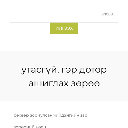
0/1000
ИЛГЭЭХ
утасгүй, гэр дотор
ашиглах зөрөө
бөхөөр зориулсан чийдэнгийн зар
зөрөөний нөөц