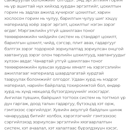
нь үр ашигтай нүх хийхэд хурдан эргэлтийг, цохилтын
горим нь задлах ажилд хүчирхэг цохилтыг, харин
хослосон горим нь чулуу, барилгын чулуу шиг хэцүү
материалд хоёр зэрэг эргэлт, цохилтыг нэгэн зэрэг
өгдөг. Мэргэжлийн утгүй цахилгаан тоног
төхөөрөмжийн чийдийн систем нь стандарт цохилт,
барилгын цохилт, чийд, сэгсэр, плит авах, гадаргууг
бэлтгэх зэрэг тодорхой зориулалтад зориулсан онцгой
хавтангууд зэрэг олон төрлийн цохилтууд, хавтангуудыг
хүлээн авдаг. Чанартай утгүй цахилгаан тоног
төхөөрөмжийн хувьсах хурдны хяналт нь хэрэгсэлийн
ажиллагааг материалд шаардлагатай хурдтай
тааруулах боломжийг олгодог. Удаан хурд нь мэдрэг
материал, нарийн байрлалд тохиромжтой бол, өндөр
хурд нь хүнд нөхцөлд бүтээгдэхүүнийг ихэсгэдэг.
Ангилах түвшин, байршил тогтоох систем нь тогтмол үр
дүн гаргаж, доод талын гадаргуу, бүтээцэд хэт орж,
гэмтэхээс сэргийлдэг. Хувийн аюулгүй байдлын шинж
чанаруудад битийг холбох, хэрэглэгчийг гэмтээхээс
сэргийлэхэд зориулсан эргэлтийн хязгаарлалтын
систем, хэт ачаалал, хэт халалтаас бүрэлдэхүүн хэсэг,