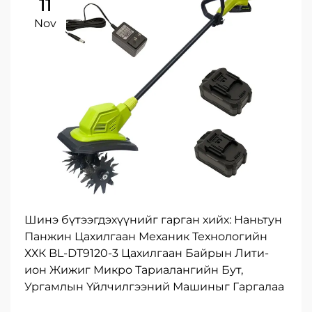
11
Nov
Шинэ бүтээгдэхүүнийг гарган хийх: Наньтун
Панжин Цахилгаан Механик Технологийн
ХХК BL-DT9120-3 Цахилгаан Байрын Лити-
ион Жижиг Микро Тариалангийн Бут,
Ургамлын Үйлчилгээний Машиныг Гаргалаа