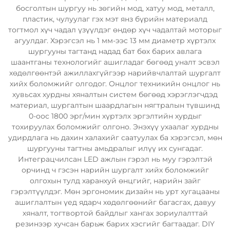
босголтын шургуу нь зөгийн мод, хатуу мод, металл,
пластик, чулуулаг гэх мэт янз бүрийн материалд
тогтмол хүч чадал үзүүлдэг өндөр хүч чадалтай моторыг
агуулдаг. Хэрэгсэл нь 1 мм-ээс 13 мм диаметр хүртэлх
шургууны тагтанд надад бат бөх барих авлага
шаантганы технологийг ашигладаг бөгөөд уналт эсвэл
хөдөлгөөнтэй ажиллахгүйгээр нарийвчлалтай шургалт
хийх боломжийг олгодог. Онцлог техникийн онцлог нь
хувьсах хурдны хяналтын систем бөгөөд хэрэглэгчдэд
материал, шургалтын шаардлагын нягтралын түвшинд
0-оос 1800 эрг/мин хүртэлх эргэлтийн хурдыг
тохируулах боломжийг олгоно. Энэхүү ухаалаг хурдны
удирдлага нь дахин халахийг саатуулах ба хэрэгсэл, мөн
шургууны тагтны амьдралыг илүү их сунгадаг.
Интеграцчилсан LED ажлын гэрэл нь муу гэрэлтэй
орчинд ч гэсэн нарийн шургалт хийх боломжийг
олгохын тулд харанхуй өнцгийг, нарийн зайг
гэрэлтүүлдэг. Мөн эргономик дизайн нь урт хугацааны
ашиглалтын үед ядарч хөдөлгөөнийг багасгах, давуу
хяналт, тогтвортой байдлыг хангах зориулалттай
резинээр хучсан барьж барих хэсгийг багтаадаг. DIY