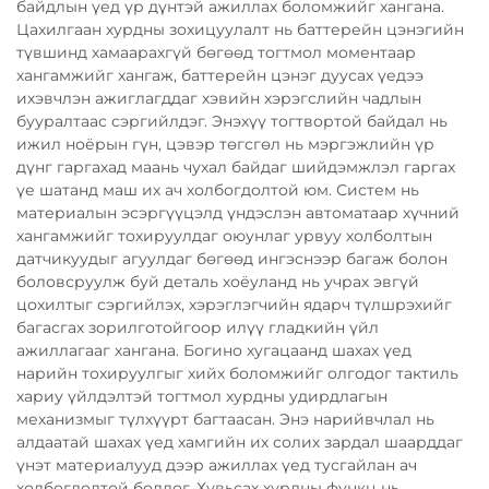
байдлын үед үр дүнтэй ажиллах боломжийг хангана.
Цахилгаан хурдны зохицуулалт нь баттерейн цэнэгийн
түвшинд хамаарахгүй бөгөөд тогтмол моментаар
хангамжийг хангаж, баттерейн цэнэг дуусах үедээ
ихэвчлэн ажиглагддаг хэвийн хэрэгслийн чадлын
бууралтаас сэргийлдэг. Энэхүү тогтвортой байдал нь
ижил ноёрын гүн, цэвэр төгсгөл нь мэргэжлийн үр
дүнг гаргахад маань чухал байдаг шийдэмжлэл гаргах
үе шатанд маш их ач холбогдолтой юм. Систем нь
материалын эсэргүүцэлд үндэслэн автоматаар хүчний
хангамжийг тохируулдаг оюунлаг урвуу холболтын
датчикуудыг агуулдаг бөгөөд ингэснээр багаж болон
боловсруулж буй деталь хоёуланд нь учрах эвгүй
цохилтыг сэргийлэх, хэрэглэгчийн ядарч түлшрэхийг
багасгах зорилготойгоор илүү гладкийн үйл
ажиллагааг хангана. Богино хугацаанд шахах үед
нарийн тохируулгыг хийх боломжийг олгодог тактиль
хариу үйлдэлтэй тогтмол хурдны удирдлагын
механизмыг түлхүүрт багтаасан. Энэ нарийвчлал нь
алдаатай шахах үед хамгийн их солих зардал шаарддаг
үнэт материалууд дээр ажиллах үед тусгайлан ач
холбогдолтой болдог. Хувьсах хурдны функц нь