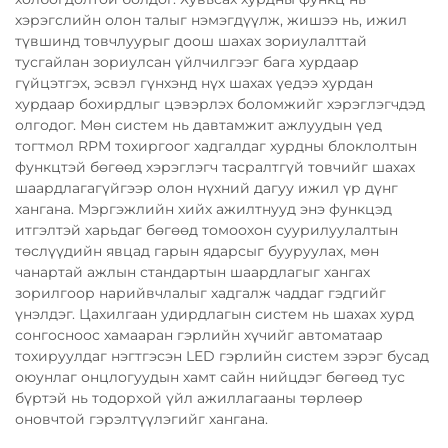
хэрэгслийн олон талыг нэмэгдүүлж, жишээ нь, ижил
түвшинд товчлуурыг доош шахах зориулалттай
тусгайлан зориулсан үйлчилгээг бага хурдаар
гүйцэтгэх, эсвэл гүнхэнд нүх шахах үедээ хурдан
хурдаар бохирдлыг цэвэрлэх боломжийг хэрэглэгчдэд
олгодог. Мөн систем нь давтамжит ажлуудын үед
тогтмол RPM тохиргоог хадгалдаг хурдны блоклолтын
функцтэй бөгөөд хэрэглэгч тасралтгүй товчийг шахах
шаардлагагүйгээр олон нүхний дагуу ижил үр дүнг
хангана. Мэргэжлийн хийх ажилтнууд энэ функцэд
итгэлтэй харьдаг бөгөөд томоохон суурилуулалтын
төслүүдийн явцад гарын ядарсыг бууруулах, мөн
чанартай ажлын стандартын шаардлагыг хангах
зорилгоор нарийвчлалыг хадгалж чаддаг гэдгийг
үнэлдэг. Цахилгаан удирдлагын систем нь шахах хурд
сонгосноос хамааран гэрлийн хүчийг автоматаар
тохируулдаг нэгтгэсэн LED гэрлийн систем зэрэг бусад
оюунлаг онцлогуудын хамт сайн нийцдэг бөгөөд тус
бүртэй нь тодорхой үйл ажиллагааны төрлөөр
оновчтой гэрэлтүүлэгийг хангана.