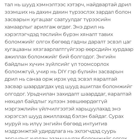
тал нь шууд хэмнэлтээс хэтэрч, найдвартай дрил
эзэмших нь дахин дахин түрээслэх зардал болон
засварын хугацааг саатуулдаг түрээсийн
хамаарлыг арилгаж өгдөг. Энэ дрил нь
хэрэглэгчдэд төслийн бүрэн хяналт тавих
боломжийг олгох бөгөөд гадны даралт эсвэл цаг
хугацааны хязгаарлалтгүйгээр өөрсдийн хурдаар
ажиллах боломжийг бий болгодог. Энгийн
байдлын хүчин зүйлсийг үл тоомсорлох
боломжгүй, учир нь DIY гэр бүлийн засварын
дрил нь санаа орж ирэх үед эсвэл яаралтай
засвар шаардагдах үед шууд ашиглах боломжийг
олгодог. Урьдчилан захидалт шаарддаг, яаралтай
нөхцөл байдлыг хүлээн зөвшөөрдөггүй
мэргэжлийн үйлчилгээтэй харьцуулахад энэ
хэрэгсэл шууд ажиллахад бэлэн байдаг. Сурах
муруй нь илүү энгийн бөгөөд интуитив
мэдрэмжтэй удирдлага нь эхлэгчдэд суурь
аргуудыг хурдан эзэмшүүлэх боломжийг олгох