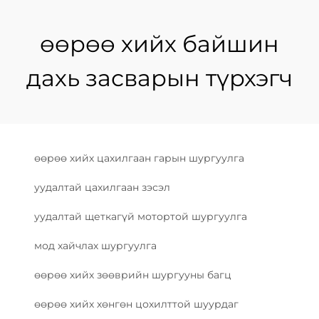
өөрөө хийх байшин
дахь засварын түрхэгч
өөрөө хийх цахилгаан гарын шургуулга
уудалтай цахилгаан зэсэл
уудалтай щеткагүй мотортой шургуулга
мод хайчлах шургуулга
өөрөө хийх зөөврийн шургууны багц
өөрөө хийх хөнгөн цохилттой шуурдаг