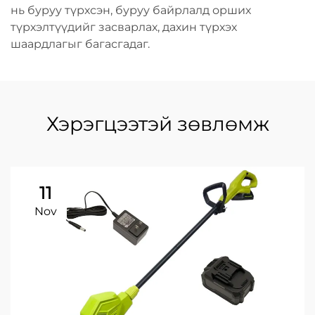
нь буруу түрхсэн, буруу байрлалд орших
түрхэлтүүдийг засварлах, дахин түрхэх
шаардлагыг багасгадаг.
Хэрэгцээтэй зөвлөмж
11
Nov