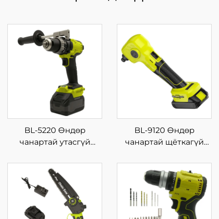
BL-5220 Өндөр
BL-9120 Өндөр
чанартай утасгүй
чанартай щёткагүй
импакт дриллийн
моторт, эргэх
багц, олон үйлдэлтэй,
чиглэлтэй, утасгүй
цэнэглэх боломжтой
хаммер дриль, дахин
цахилгаан түлхүүр,
ашиглах зориулалтын
хувьсах хурдтай, дахин
цэнэглэгддэг хүчний
ашиглах зориулалтын
хэрэгсэл