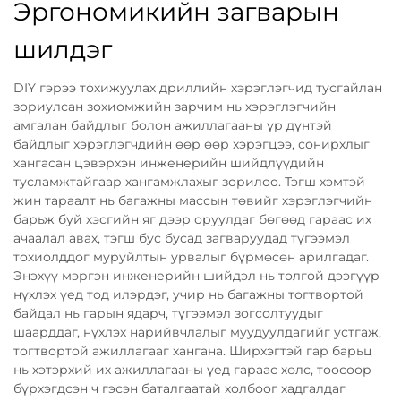
Эргономикийн загварын
шилдэг
DIY гэрээ тохижуулах дриллийн хэрэглэгчид тусгайлан
зориулсан зохиомжийн зарчим нь хэрэглэгчийн
амгалан байдлыг болон ажиллагааны үр дүнтэй
байдлыг хэрэглэгчдийн өөр өөр хэрэгцээ, сонирхлыг
хангасан цэвэрхэн инженерийн шийдлүүдийн
тусламжтайгаар хангамжлахыг зорилоо. Тэгш хэмтэй
жин тараалт нь багажны массын төвийг хэрэглэгчийн
барьж буй хэсгийн яг дээр оруулдаг бөгөөд гараас их
ачаалал авах, тэгш бус бусад загваруудад түгээмэл
тохиолддог муруйлтын урвалыг бүрмөсөн арилгадаг.
Энэхүү мэргэн инженерийн шийдэл нь толгой дээгүүр
нүхлэх үед тод илэрдэг, учир нь багажны тогтвортой
байдал нь гарын ядарч, түгээмэл зогсолтуудыг
шаарддаг, нүхлэх нарийвчлалыг муудуулдагийг устгаж,
тогтвортой ажиллагааг хангана. Ширхэгтэй гар барьц
нь хэтэрхий их ажиллагааны үед гараас хөлс, тоосоор
бүрхэгдсэн ч гэсэн баталгаатай холбоог хадгалдаг