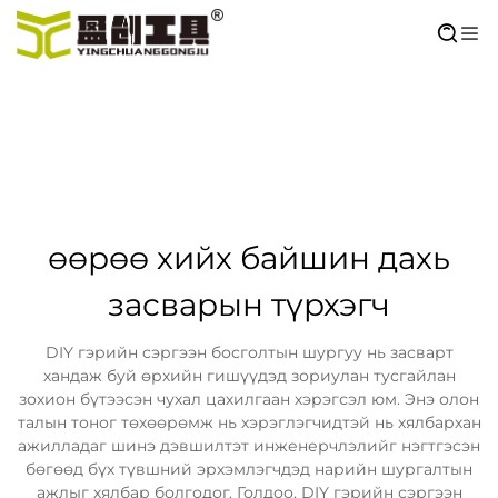
өөрөө хийх байшин дахь
засварын түрхэгч
DIY гэрийн сэргээн босголтын шургуу нь засварт
хандаж буй өрхийн гишүүдэд зориулан тусгайлан
зохион бүтээсэн чухал цахилгаан хэрэгсэл юм. Энэ олон
талын тоног төхөөрөмж нь хэрэглэгчидтэй нь хялбархан
ажилладаг шинэ дэвшилтэт инженерчлэлийг нэгтгэсэн
бөгөөд бүх түвшний эрхэмлэгчдэд нарийн шургалтын
ажлыг хялбар болгодог. Голдоо, DIY гэрийн сэргээн