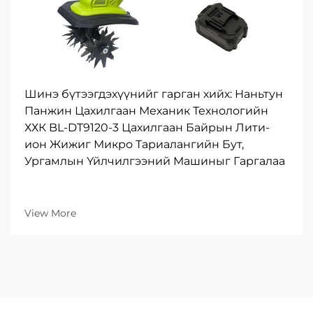
Шинэ бүтээгдэхүүнийг гарган хийх: Наньтун
Панжин Цахилгаан Механик Технологийн
ХХК BL-DT9120-3 Цахилгаан Байрын Лити-
ион Жижиг Микро Тариалангийн Бут,
Ургамлын Үйлчилгээний Машиныг Гаргалаа
View More