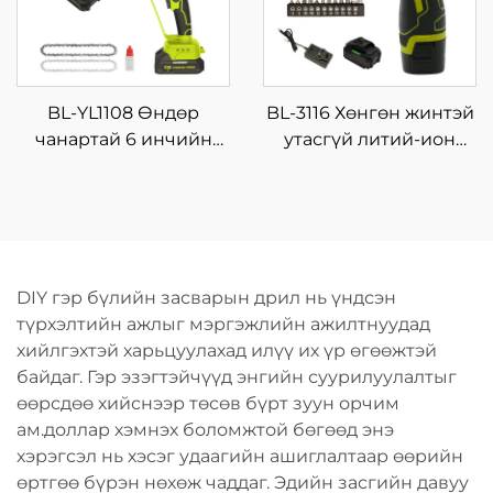
хэрэгсэл
BL-YL1108 Өндөр
BL-3116 Хөнгөн жинтэй
чанартай 6 инчийн
утасгүй литий-ион
мэргэжлийн
цацраг шурхай 16.8V, 4
цэнэглэгддэг утасгүй
нэмэлт солбисортой,
цахилгаан гинжит
гэр дээрх DIY болон
харуул, мод түүхийлэгч
шуруунд ороох
машин, DIY-ийн
хэрэгсэл
DIY гэр бүлийн засварын дрил нь үндсэн
төвийн гинжит харуул,
түрхэлтийн ажлыг мэргэжлийн ажилтнуудад
OEM
хийлгэхтэй харьцуулахад илүү их үр өгөөжтэй
байдаг. Гэр эзэгтэйчүүд энгийн суурилуулалтыг
өөрсдөө хийснээр төсөв бүрт зуун орчим
ам.доллар хэмнэх боломжтой бөгөөд энэ
хэрэгсэл нь хэсэг удаагийн ашиглалтаар өөрийн
өртгөө бүрэн нөхөж чаддаг. Эдийн засгийн давуу