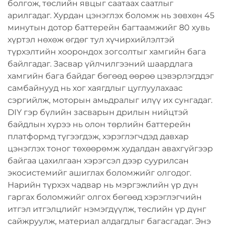
болгож, төслийн явцыг саатаах саатлыг
арилгадаг. Хурдан цэнэглэх боломж нь зөвхөн 45
минутын дотор баттерейн багтаамжийг 80 хувь
хүртэл нөхөж өгдөг тул хүчирхийлэлтэй
түрхэлтийн хоорондох зогсолтыг хамгийн бага
байлгадаг. Засвар үйлчилгээний шаардлага
хамгийн бага байдаг бөгөөд өөрөө цэвэрлэгддэг
самбайнууд нь хог хаягдлыг цуглуулахаас
сэргийлж, моторын амьдралыг илүү их сунгадаг.
DIY гэр бүлийн засварын дрилын нийцтэй
байдлын хүрээ нь олон төрлийн баттерейн
платформд түгээгдэж, хэрэглэгчдэд давхар
цэнэглэх тоног төхөөрөмж худалдан авахгүйгээр
байгаа цахилгаан хэрэгсэл дээр суурилсан
экосистемийг ашиглах боломжийг олгодог.
Нарийн түрхэх чадвар нь мэргэжлийн үр дүн
гаргах боломжийг олгох бөгөөд хэрэглэгчийн
итгэл итгэлцлийг нэмэгдүүлж, төслийн үр дүнг
сайжруулж, материал алдагдлыг багасгадаг. Энэ