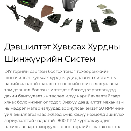
Дэвшилтэт Хувьсах Хурдны
Шинжүүрийн Систем
DIY гэрийн сэргээн босгох тоног төхөөрөмжийн
шинэчилсэн хувьсах хурдны удирдлагын систем нь
нарийвчлалтай шахах технологийн шинжлэх ухааны
том дэвшил болохыг илтгэдэг бөгөөд хэрэглэгчдэд
дахин байгуулалтын төслөө илүү нарийвчлалтайгаар
хянах боломжийг олгодог. Энэхүү дэвшилтэт механизм
нь мэдрэг материалуудад зориулсан эмзэг 50 RPM-ийн
үйл ажиллагаанаас эхлээд хүнд хэцүү нөхцөлд ашиглах
зориулалттай чадалтай 1800 RPM хүртэлх хурдыг
цахилгаанаар тохируулж, олон төрлийн шахах нөхцөл