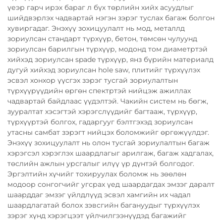
үеэр гарч ирэх бараг л бүх төрлийн хийх асуудлыг
шийдвэрлэх чадвартай нэгэн зэрэг туслах багаж болгон
хувиргадаг. Энэхүү зохицуулалт нь мод, металлд
зориулсан стандарт түрхүүр, бетон, төмсөн чулуунд
зориулсан барилгын түрхүүр, модонд том диаметртэй
хийхэд зориулсан spade түрхүүр, янз бүрийн материалд
дугуй хийхэд зориулсан hole saw, плитийг түрхүүлэх
эсвэл хонхор үүсгэх зэрэг тусгай зориулалтын
түрхүүрүүдийн өргөн спектртэй нийцэж ажиллах
чадвартай байдлаас үүдэлтэй. Чакийн систем нь бөгж,
зууралтат хэсэгтэй хэрэгслүүдийг багтааж, түрхүүр,
түрхүүртэй болгох, гадаргууг бэлтгэхэд зориулсан
утасны самбат зэрэгт нийцэх боломжийг өргөжүүлдэг.
Энэхүү зохицуулалт нь олон тусгай зориулалтын багаж
хэрэгсэл хэрэглэх шаардлагыг арилгаж, багаж хадгалах,
төслийн ажлын урсгалыг илүү үр дүнтэй болгодог.
Эргэлтийн хүчийг тохируулах боломж нь зөөлөн
модоор сонгогчийг угсрах үед шаардагдах эмзэг даралт
шаарддаг эмзэг үйлдлүүд эсвэл хамгийн их чадал
шаардлагатай болох зэвсгийн багануудыг түрхүүлэх
зэрэг хүнд хэрэгцээт үйлчилгээнүүдэд багажийг