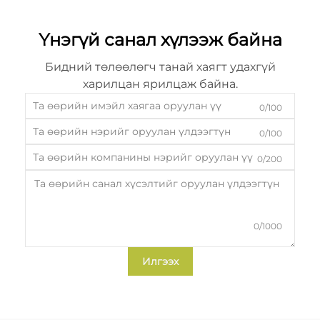
Үнэгүй санал хүлээж байна
Бидний төлөөлөгч танай хаягт удахгүй
харилцан ярилцаж байна.
0/100
0/100
0/200
0/1000
Илгээх