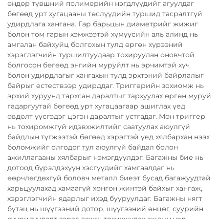
өндөр түвшний полимерийн нэгдлүүдийг агуулдаг
бөгөөд урт хугацааны төслүүдийн туршид тасралтгүй
удирдлага хангана. Гар барьцын диаметрийг жижиг
болон том гарын хэмжээтэй хүмүүсийн аль алинд нь
амгалан байхуйц болгохын тулд өргөн хүрээний
хэрэглэгчийн туршилтуудаар тохируулан оновчтой
болгосон бөгөөд энгийн муруйлт нь эрчимтэй хүч
болон удирдлагыг хангахын тулд эрхтэний байрлалыг
байрыг естествээр удирддаг. Триггерийн зохиомж нь
эрхий хуруунд тархсан даралтыг тархуулах өргөн муруй
гадаргуутай бөгөөд урт хугацаагаар ашиглах үед
өвдөлт үүсгэдэг цэгэн даралтыг устгадаг. Мөн триггер
нь тохиромжгүй идэвхжилтийг саатуулах аюулгүй
байдлын түгжээтэй бөгөөд хэрэгтэй үед хялбархан нээх
боломжийг олгодог тул аюулгүй байдал болон
ажиллагааны хялбарыг нэмэгдүүлдэг. Багажны бие нь
дотоод бүрэлдэхүүн хэсгүүдийг хамгаалдаг нь
өөрчлөгдөхгүй боловч металл биеэт бусад багажуудтай
харьцуулахад хамаагүй хөнгөн жинтэй байхыг хангаж,
хэрэглэгчийн ядарлыг ихэд бууруулдаг. Багажны нягт
бүтэц нь шүүгээний дотор, шүүгээний өнцөг, суурийн
суурилуулалт зэрэг дахин тохижуулах ажлын үед