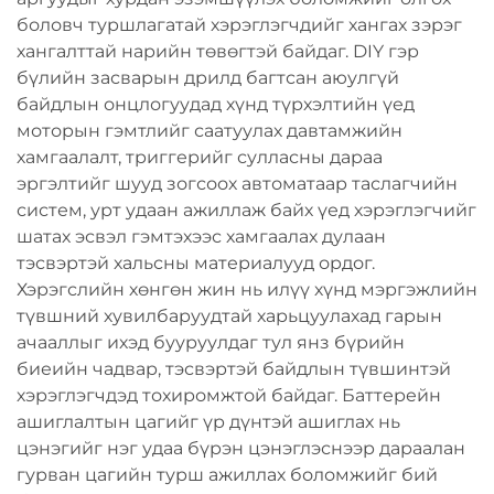
боловч туршлагатай хэрэглэгчдийг хангах зэрэг
хангалттай нарийн төвөгтэй байдаг. DIY гэр
бүлийн засварын дрилд багтсан аюулгүй
байдлын онцлогуудад хүнд түрхэлтийн үед
моторын гэмтлийг саатуулах давтамжийн
хамгаалалт, триггерийг сулласны дараа
эргэлтийг шууд зогсоох автоматаар таслагчийн
систем, урт удаан ажиллаж байх үед хэрэглэгчийг
шатах эсвэл гэмтэхээс хамгаалах дулаан
тэсвэртэй хальсны материалууд ордог.
Хэрэгслийн хөнгөн жин нь илүү хүнд мэргэжлийн
түвшний хувилбаруудтай харьцуулахад гарын
ачааллыг ихэд бууруулдаг тул янз бүрийн
биеийн чадвар, тэсвэртэй байдлын түвшинтэй
хэрэглэгчдэд тохиромжтой байдаг. Баттерейн
ашиглалтын цагийг үр дүнтэй ашиглах нь
цэнэгийг нэг удаа бүрэн цэнэглэснээр дараалан
гурван цагийн турш ажиллах боломжийг бий