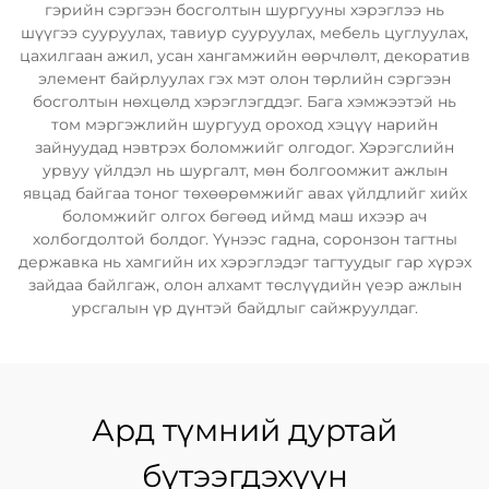
гэрийн сэргээн босголтын шургууны хэрэглээ нь
шүүгээ сууруулах, тавиур сууруулах, мебель цуглуулах,
цахилгаан ажил, усан хангамжийн өөрчлөлт, декоратив
элемент байрлуулах гэх мэт олон төрлийн сэргээн
босголтын нөхцөлд хэрэглэгддэг. Бага хэмжээтэй нь
том мэргэжлийн шургууд ороход хэцүү нарийн
зайнуудад нэвтрэх боломжийг олгодог. Хэрэгслийн
урвуу үйлдэл нь шургалт, мөн болгоомжит ажлын
явцад байгаа тоног төхөөрөмжийг авах үйлдлийг хийх
боломжийг олгох бөгөөд иймд маш ихээр ач
холбогдолтой болдог. Үүнээс гадна, соронзон тагтны
державка нь хамгийн их хэрэглэдэг тагтуудыг гар хүрэх
зайдаа байлгаж, олон алхамт төслүүдийн үеэр ажлын
урсгалын үр дүнтэй байдлыг сайжруулдаг.
Ард түмний дуртай
бүтээгдэхүүн