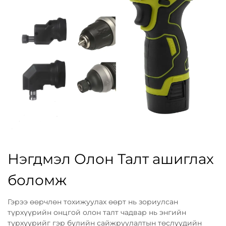
Нэгдмэл Олон Талт ашиглах
боломж
Гэрээ өөрчлөн тохижуулах өөрт нь зориулсан
түрхүүрийн онцгой олон талт чадвар нь энгийн
түрхүүрийг гэр бүлийн сайжруулалтын төслүүдийн