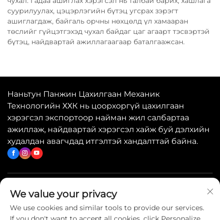
чухал. Гадаа ашиглах хэрэгсэл нь талбай барих, хашлага
суурилуулах, цэцэрлэгийн бүтэц угсрах зэрэгт
ашиглагдаж, байгаль орчны нөхцөлд үл хамааран
төслийг гүйцэтгэхэд чухал байдаг цаг агаарт тэсвэртэй
бүтэц, найдвартай ажиллагаагаар баталгаажсан.
Наньтун Панжин Цахилгаан Механик
Технологийн ХХК нь цоорхоргүй цахилгаан
хэрэгсэл экспортоор найман жил салбартаа
ажиллаж, найдвартай хэрэгсэл хайж буй дэлхийн
худалдан авагчдад итгэлтэй хандалттай байна.
Хурдан холбоосууд
We value your privacy
We use cookies and similar tools to provide our services.
If you don't want to accept all cookies, click Personalize