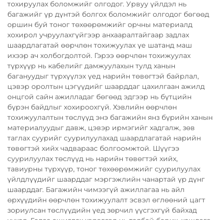
тохируулах боломжийг олгодог. Урвуу үйлдэл нь
багажийг үр дүнтэй болгох боломжийг олгодог бөгөөд
оршин буй тоног төхөөрөмжийг орчны материалд
хохирол учруулахгүйгээр анхааралтайгаар задлах
шаардлагатай өөрчлөн тохижуулах үе шатанд маш
ихээр ач холбогдолтой. Гэрээ өөрчлөн тохижуулах
түрхүүр нь кабелийг дамжуулахын тулд ханын
багануудыг түрхүүлэх үед нарийн төвөгтэй байрлал,
цэвэр оролтын цэгүүдийг шаарддаг цахилгаан ажилд
онцгой сайн ажилладаг бөгөөд эдгээр нь бүтцийн
бүрэн байдлыг хохироохгүй. Хэвлийн өөрчлөн
тохижуулалтын төслүүд энэ багажийн янз бүрийн ханын
материалуудыг давж, цэвэр ирмэгийг хадгалж, зөв
таглах суурийг суурилуулахад шаардлагатай нарийн
төвөгтэй хийх чадвараас болгоомжтой. Шүүгээ
суурилуулах төслүүд нь нарийн төвөгтэй хийх,
тавиурны түрхүүр, тоног төхөөрөмжийг суурилуулах
үйлдлүүдийг шаарддаг мэргэжлийн чанартай үр дүнг
шаарддаг. Багажийн чимээгүй ажиллагаа нь айл
өрхүүдийн өөрчлөн тохижуулалт эсвэл өглөөний цагт
зориулсан төслүүдийн үед зөрчил үүсгэхгүй байхад