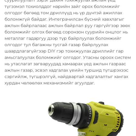
түгээмэл тохиолддог нарийн зайг орох боломжийг
олгодог бөгөөд том дриллүүд нь үр дүнтэй ажиллах
боломжгүй байдаг. Интеграчилсан бүсний хавхлагыг
ажлын байрлалаас ажлын байрлал руу гаргүйгээр зөөх
боломжийг олгох бөгөөд соронзон суурийн онцлог нь
металлаг гадаргуу дээр түр байрлуулах боломжийг
олгодог тул багажны тусгай газар байрлуулах
шаардлагагүйгээр DIY гэр тохижуулах дриллийг гар
амьсгалуулах боломжийг олгодог. Утасны ороох систем
нь утаслагат загваруудад хамаарах үед ажлын газраас
ажлын газар, эсвэл хадгалах үеийн туршид түгшрэхээс
сэргийлж, түгшрэлгүй, найдвартай хадгалалтыг хангах
хурдан чөлөөлөх механизмийг агуулдаг.