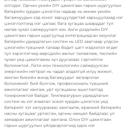
олгодог. Орчин үеийн DIY цахилгаан гарын шургуулын
батерейн хурдан цэнэглэх чадвар нь өмнөх үеийн
багажнуудын хэд хоног зарцуулдагтай харьцуулахад нэг
цэнэглэлтэнд нэг цагаас бага хугацаа шаарддаг тул
нөгөө чухал сайжруулалт юм. Анги дээдлийн DIY
цахилгаан гарын шургуульд интеграцидсан оюунлаг
батерейн удирдлагын систем нь LED заагчаар үлдсэн
цэнэгийн түвшний талаар бодит цагт мэдээлэл өгдөг
тул хэрэглэгчид өөрсдийн ажлыг төлөвлөж, төслийн
чухал үед цахилгааны хүч дуусахаас сэргийлэх
боломжтой. Лити-ион технологийн сайжруулсан
энергиийн нягтрал нь чадал алдалгүй илүү жижиг,
хөнгөн биеийн жинд багажуудыг загварчлах
боломжийг бий болгож, професиональ түвшний
ажиллагааг хангаж, урт хугацааны ашиглалтад
тохиромжтой байдаг. Температурын удирдлагын
систем нь хэт ачаалал эсвэл хурдан цэнэглэх үед
батерейг хэт халуурахаас хамгаалж, ерөнхий батерейн
насны хугацааг уртасган, орчны нөхцөл байдлаас үл
хамааран ажиллагааг хангана. Олон DIY цахилгаан
гарын шургуулын үйлдвэрлэгчид одоо нэг