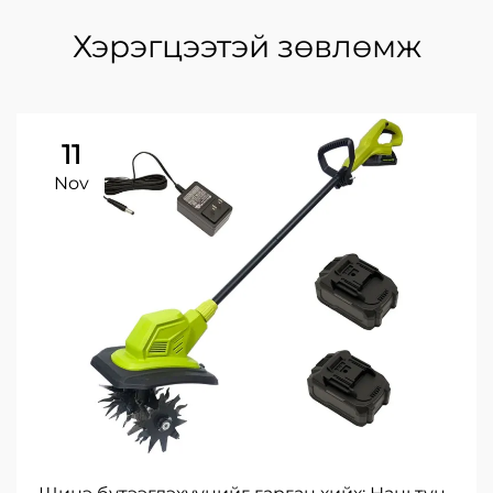
Хэрэгцээтэй зөвлөмж
11
Nov