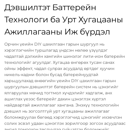
Дэвшилтэт Баттерейн
Технологи ба Урт Хугацааны
Ажиллагааны Иж бүрдэл
Орчин үеийн DIY цахилгаан гарын шургуул нь
хэрэглэгчийн туршлагад үндсэн нөлөө үзүүлдэг
чадалтай дэлхийн хамгийн шинэлэг лити-ион батерейн
технологийг агуулдаг. Хугацаа өнгөрөх тусам санах
ойны эффект, чадал сулрах асуудалд өртдөг хуучин
никель-кадми болон бусад батерейнуудтай
харьцуулахад өнөөгийн үеийн DIY цахилгаан гарын
шургуулын дэвшилтэт батерейн систем нь цэнэгийг
ялгаруулах мөчид тогтмол хүчдэлийг хадгалж, анх
ашиглах үеээс батерейг дахин цэнэглэх хүртэл
найдвартай ажиллагааг хангана. Энэхүү технологийн
дэвшил нь зогсолтгүй урт хугацааны ажиллагааг
боломжруулах бөгөөд хэрэглэгчид цэнэгийг ихэвчлэн
солих эсвэл удаан цэнэглэх зорилгоор зогсох асуудлаас
ангид томоохон төслүүдээ гүйцэтгэх боломжийг