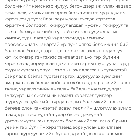
боломжийг нэмснээр чулуу, бетон дээр ажиллах чадвар
нэмэгдэж, ихэнх амны орны болон хөнгөн худалдааны
хэрэгцээнд тусгайлан зориулсан тусдаа хэрэгсэл
хэрэггүй болгодог. Тохируулагддаг муфтны тохируулга
нь бат бэхжүүлэгчийн гүнтэй жинхэнэ удирдлагыг
хангаж, туршлагагүй хэрэглэгчдэд ч мэдээж
професиональ чанартай үр дүнг олгох боломжийг бий
болгодог бөгөөд зэрэгцээ хэрэгсэл, ажлын гадаргууг
хэт их хүчээр гэмтэхээс хамгаалдаг. Бүх гэр бүлийн
хэрэглээнд зориулсан цахилгаан гарны шургуулагчдад
суурилуулсан урвуу моторын ажиллагаа нь түгжээтэй
байрлалд байгаа түргэн гаргах, шургуулах зүйлсийг
амархан авах боломжийг олгох бөгөөд хэрэгслийн олон
талыг, хэрэглэгчийн амгалан байдлыг нэмэгдүүлдэг.
Түлхүүрт чак систем нь нэмэлт хэрэгсэлгүйгээр
шургуулах зүйлсийг хурдан солих боломжийг олгох
бөгөөд олон хэмжээтэй эсвэл төрлийн шургуулах зүйлс
шаарддаг төслүүдийн үеэр бүтээгдэхүүнийг
үргэлжлүүлэн ажиллуулах боломжийг хангана. Орчин
үеийн гэр бүлийн хэрэглээнд зориулсан цахилгаан
гарны шургуулагчийн бүтээцэд хийгдсэн эргономик