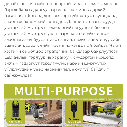
дизайн нь жингийн тэнцвэртэй тараалт, амар амгалан
барьж байх гадаргуугаар хэрэглэгчийн ядархийг
багасгадаг бөгөөд дискомфортгүйгээр урт хугацаанд
ажиллах боломжийг олгодог. Дэвшилтэт загварууд нь
устгагчтай моторын технологийг агуулсан бөгөөд
устгагчтай моторын үед шаардлагатай үйлчилгээ,
ажиллагааны бууралтаас салган, цахилгааны илүү сайн
ашиглалт, хэрэгслийн насны нэмэгдэлтэй байдаг. Чакны
хэсгийн ойролцоо стратегийн байдлаар байрлуулсан
LED ажлын гэрлүүд нь харанхуй, сүүдэртэй нөхцөлд
ажлын гадаргууг гэрэлтүүлж, нарийн шургуулах
үйлдлүүдийн үеэр нарийвчлал, аюулгүй байдлыг
сайжруулдаг.