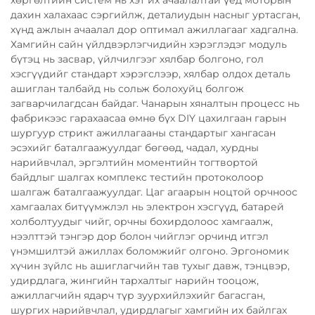
дахин халахаас сэргийлж, деталиудын насныг уртасган,
хүнд ажлын ачаалал дор оптимал ажиллагааг хадгална.
Хамгийн сайн үйлдвэрлэгчидийн хэрэглэдэг модуль
бүтэц нь засвар, үйлчилгээг хялбар болгоно, гол
хэсгүүдийг стандарт хэрэгслээр, хялбар олдох деталь
ашиглан талбайд нь сольж болохуйц болгож
загварчилагдсан байдаг. Чанарын хяналтын процесс нь
фабрикээс гарахаасаа өмнө бүх DIY цахилгаан гарын
шургуур стрикт ажиллагааны стандартыг хангасан
эсэхийг баталгаажуулдаг бөгөөд, чадал, хурдны
нарийвчлал, эргэлтийн моментийн тогтвортой
байдлыг шалгах комплекс тестийн протоколоор
шалгаж баталгаажуулдаг. Цаг агаарын ноцтой орчноос
хамгаалах битүүмжлэл нь электрон хэсгүүд, батарей
холболтуудыг чийг, орчны бохирдолоос хамгаалж,
нээлттэй тэнгэр дор болон чийглэг орчинд итгэл
үнэмшилтэй ажиллах боломжийг олгоно. Эргономик
хүчин зүйлс нь ашиглагчийн тав тухыг давж, тэнцвэр,
удирдлага, жингийн тархалтыг нарийн тооцож,
ажиллагчийн ядарч түр зуурхийлэхийг багасган,
шургих нарийвчлал, удирдлагыг хамгийн их байлгах