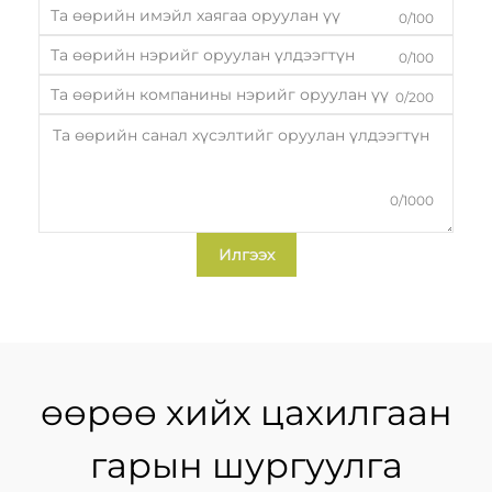
0/100
0/100
0/200
0/1000
Илгээх
өөрөө хийх цахилгаан
гарын шургуулга