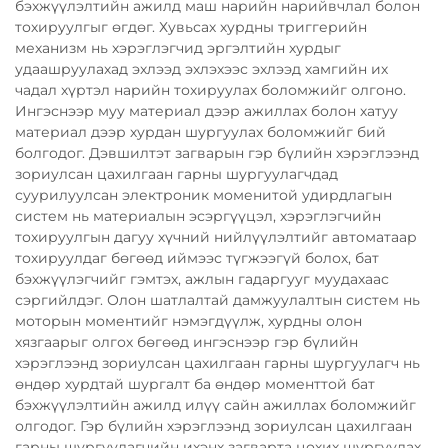
бэхжүүлэлтийн ажилд маш нарийн нарийвчлал болон
тохируулгыг өгдөг. Хувьсах хурдны триггерийн
механизм нь хэрэглэгчид эргэлтийн хурдыг
удаашруулахад эхлээд эхлэхээс эхлээд хамгийн их
чадал хүртэл нарийн тохируулах боломжийг олгоно.
Ингэснээр муу материал дээр ажиллах болон хатуу
материал дээр хурдан шургуулах боломжийг бий
болгодог. Дэвшилтэт загварын гэр бүлийн хэрэглээнд
зориулсан цахилгаан гарны шургуулагчдад
суурилуулсан электроник моменитой удирдлагын
систем нь материалын эсэргүүцэл, хэрэглэгчийн
тохируулгын дагуу хүчний нийлүүлэлтийг автоматаар
тохируулдаг бөгөөд иймээс түгжээгүй болох, бат
бэхжүүлэгчийг гэмтэх, ажлын гадаргууг муудахаас
сэргийлдэг. Олон шатлалтай дамжуулалтын систем нь
моторын моментийг нэмэгдүүлж, хурдны олон
хязгаарыг олгох бөгөөд ингэснээр гэр бүлийн
хэрэглээнд зориулсан цахилгаан гарны шургуулагч нь
өндөр хурдтай шургалт ба өндөр моменттой бат
бэхжүүлэлтийн ажилд илүү сайн ажиллах боломжийг
олгодог. Гэр бүлийн хэрэглээнд зориулсан цахилгаан
гарны шургуулагчийн ихэнх загварта цохих шургуулах