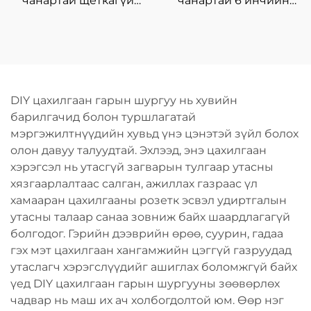
чанартай щёткагүй
чанартай 6 инчийн
моторт, эргэх
мэргэжлийн
чиглэлтэй, утасгүй
цэнэглэгддэг утасгүй
хаммер дриль, дахин
цахилгаан гинжит
ашиглах зориулалтын
харуул, мод түүхийлэгч
цэнэглэгддэг хүчний
машин, DIY-ийн
DIY цахилгаан гарын шургуу нь хувийн
хэрэгсэл
төвийн гинжит харуул,
барилгачид болон туршлагатай
OEM
мэргэжилтнүүдийн хувьд үнэ цэнэтэй зүйл болох
олон давуу талуудтай. Эхлээд, энэ цахилгаан
хэрэгсэл нь утасгүй загварын тулгаар утасны
хязгаарлалтаас салган, ажиллах газраас үл
хамааран цахилгааны розетк эсвэл удиртгалын
утасны талаар санаа зовниж байх шаардлагагүй
болгодог. Гэрийн дээврийн өрөө, суурин, гадаа
гэх мэт цахилгаан хангамжийн цэггүй газруудад
утаслагч хэрэгслүүдийг ашиглах боломжгүй байх
үед DIY цахилгаан гарын шургууны зөөвөрлөх
чадвар нь маш их ач холбогдолтой юм. Өөр нэг