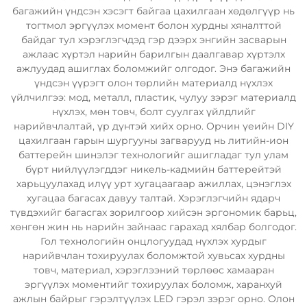
багажийн үндсэн хэсэгт байгаа цахилгаан хөдөлгүүр нь
тогтмол эргүүлэх момент болон хурдны хяналттой
байдаг тул хэрэглэгчдэд гэр дээрх энгийн засварын
ажлаас хүртэл нарийн барилгын даалгавар хүртэлх
ажлуудад ашиглах боломжийг олгодог. Энэ багажийн
үндсэн үүрэгт олон төрлийн материалд нүхлэх
үйлчилгээ: мод, металл, пластик, чулуу зэрэг материалд
нүхлэх, мөн товч, болт суулгах үйлдлийг
нарийвчлалтай, үр дүнтэй хийх орно. Орчин үеийн DIY
цахилгаан гарын шургууны загварууд нь литийн-ион
баттерейн шинэлэг технологийг ашигладаг тул улам
бүрт нийлүүлэгддэг никель-кадмийн баттерейтэй
харьцуулахад илүү урт хугацаагаар ажиллах, цэнэглэх
хугацаа багасах давуу талтай. Хэрэглэгчийн ядарч
түвдэхийг багасгах зорилгоор хийсэн эргономик барьц,
хөнгөн жин нь нарийн зайнаас гарахад хялбар болгодог.
Гол технологийн онцлогуудад нүхлэх хурдыг
нарийвчлан тохируулах боломжтой хувьсах хурдны
товч, материал, хэрэглээний төрлөөс хамааран
эргүүлэх моментийг тохируулах боломж, харанхуй
ажлын байрыг гэрэлтүүлэх LED гэрэл зэрэг орно. Олон