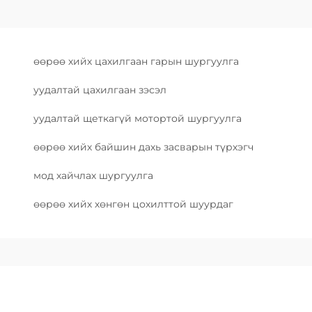
өөрөө хийх цахилгаан гарын шургуулга
уудалтай цахилгаан зэсэл
уудалтай щеткагүй мотортой шургуулга
өөрөө хийх байшин дахь засварын түрхэгч
мод хайчлах шургуулга
өөрөө хийх хөнгөн цохилттой шуурдаг