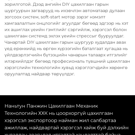
зорилготой. Дээд ангийн DIY цахилгаан гарын
шургуурын загварууд нь ихэвчлэн автоматаар дулаан
зогсоох систем, soft-start мотор зэрэг нэмэлт
хамгаалалтын онцлогийг агуулдаг бөгөөд эдгээр нь хэт
их ашиглах үеийн гэмтлийг сэргийлж, хэрэгсэл болон
цахилгаан системд эхлэх үеийн стрессыг бууруулдаг.
Чанартай DIY цахилгаан гарын шургуур худалдан авах
үед ерөнхийд нь өргөн хүрээгийн баталгаат хугацаа нь
үйлдвэрлэгчийн бүтээцийн чанарын талаарх итгэлийг
илэрхийлдэг бөгөөд професиональ түвшний цахилгаан
хэрэгслийн технологийн хувьд хэрэглэгчдийн хөрөнгө
оруулалтад найдвар төрүүлдэг.
Наньтун Панжин Цахилгаан Механик
Технологийн ХХК нь цоорхоргүй цахилгаан
хэрэгсэл экспортоор найман жил салбартаа
ажиллаж, найдвартай хэрэгсэл хайж буй дэлхийн
худалдан авагчдад итгэлтэй хандалттай байна.