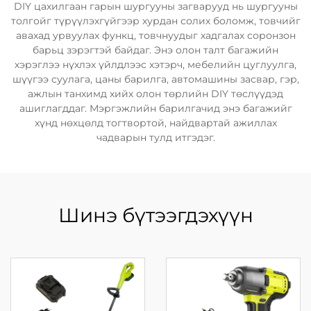
DIY цахилгаан гарын шургууны загварууд нь шургууны
толгойг түрүүлэхгүйгээр хурдан солих боломж, товчийг
авахад урвуулах функц, товчнуудыг хадгалах соронзон
барьц зэрэгтэй байдаг. Энэ олон талт багажийн
хэрэглээ нүхлэх үйлдлээс хэтэрч, мебелийн цуглуулга,
шүүгээ суулага, цаны барилга, автомашины засвар, гэр,
ажлын танхимд хийх олон төрлийн DIY төслүүдэд
ашиглагддаг. Мэргэжлийн барилгачид энэ багажийг
хүнд нөхцөлд тогтвортой, найдвартай ажиллах
чадварын тулд итгэдэг.
Шинэ бүтээгдэхүүн