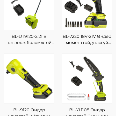
BL-DT9120-2 21 В
BL-7220 18V-21V Өндөр
цэнэглэх боломжтой
моменттой, утасгүй
аккумуляторт гар дээр
импакт ключ,
барьж ашиглах цас
барилгын талбайд
цэвэрлэх машин,
түлхүүр татахад
үйлдвэрийн болон
зориулагдсан, өндөр
өөрсдөө хийх
чанартай, их хүчтэй,
зориулалтын цас
дахин ашиглах
шидэх ба
зориулалтын хэрэгсэл
салхижуулагч
BL-9120 Өндөр
BL-YL1108 Өндөр