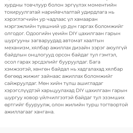
хурдны товчлуур болон эргүүлэх моментийн
тохируулгатай нарийвчлалтай удирдлага нь
хэрэглэгчийн ур чадлаас үл хамааран
мэргэжлийн түвшний үр дүн гаргах боломжийг
олгодог. Одоогийн үеийн DIY цахилгаан гарын
шургууны загваруудад автомат хаалтын
механизм, хялбар ажиллах дизайн зэрэг аюулгүй
байдлын онцлогууд орсон байдаг тул гэмтэл,
осол гарах эрсдэлийг бууруулдаг. Бага
хэмжээтэй, хөнгөн байдал нь хадгалахад хялбар
бөгөөд жижиг зайнаас ажиллах боломжийг
сайжруулдаг. Мөн хийн түлш ашигладаг
хэрэгслүүдтэй харьцуулахад DIY цахилгаан гарын
шургуу ховор үйлчилгээтэй байдаг тул эзэмших
өртгийг бууруулж, олон жилийн турш тогтвортой
ажиллагааг хангана.