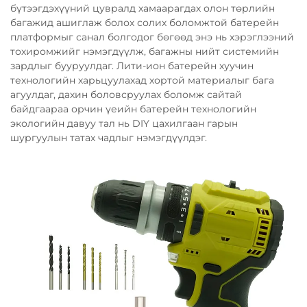
бүтээгдэхүүний цувралд хамаарагдах олон төрлийн
багажид ашиглаж болох солих боломжтой батерейн
платформыг санал болгодог бөгөөд энэ нь хэрэглээний
тохиромжийг нэмэгдүүлж, багажны нийт системийн
зардлыг бууруулдаг. Лити-ион батерейн хуучин
технологийн харьцуулахад хортой материалыг бага
агуулдаг, дахин боловсруулах боломж сайтай
байдгаараа орчин үеийн батерейн технологийн
экологийн давуу тал нь DIY цахилгаан гарын
шургуулын татах чадлыг нэмэгдүүлдэг.