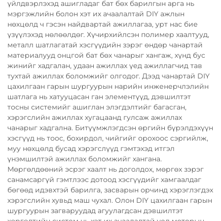
үйлдвэрлэхэд ашигладаг бат бөх барилгын арга нь
мэргэжлийн болон хэт их ачаалалтай DIY ажлын
нөхцөлд ч гэсэн найдвартай ажиллагаа, урт нас бие
үзүүлэхэд нөлөөлдөг. Хүчирхийлсэн полимер хаалтууд,
металл шатлагатай хэсгүүдийн зэрэг өндөр чанартай
материалууд онцгой бат бөх чанарыг хангаж, хүнд бус
жинийг хадгалан, удаан ажиллах үед ажиллагчид тав
тухтай ажиллах боломжийг олгодог. Дээд чанартай DIY
цахилгаан гарын шургуурын нарийн инженерчлэлийн
шатлага нь хатууцасан ган элементүүд, дэвшилтэт
тосны системийг ашиглан элэгдэлтийг багасган,
хэрэгслийн ажиллах хугацаанд гулсаж ажиллах
чанарыг хадгална. Битүүмжлэгдсэн өргийн бүрэлдэхүүн
хэсгүүд нь тоос, бохирдол, чийгийг орохоос сэргийлж,
муу нөхцөлд бусад хэрэгслүүд гэмтэхэд итгэл
үнэмшилтэй ажиллах боломжийг хангана.
Мөргөлдөөний эсрэг хаалт нь доголдох, мөргөх зэрэг
санамсаргүй гэмтлээс дотоод хэсгүүдийг хамгаалдаг
бөгөөд идэвхтэй барилга, засварын орчинд хэрэглэгдэх
хэрэгслийн хувьд маш чухал. Олон DIY цахилгаан гарын
шургуурын загваруудад агуулагдсан дэвшилтэт
хөргөлтийн систем нь хэт их ачаалалтай үед моторын