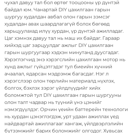
чухал давуу тал бол өртөг тооцооны үр дүнтэй
байдал юм. Чанартай DIY цахилгаан гарын
шургуу худалдан авбал олон гарын зэмсэг
худалдан авах шаардлагагүй болох бөгөөд
харьцуулахад илүү хурдан, үр дүнтэй ажилладаг.
Цаг хэмнэх давуу тал нь маш их байдаг. Гараар
хийхэд цаг зарцуулдаг ажлыг DIY цахилгаан
гарын шургуугаар хэдхэн минутанд дуусгадаг.
Хэрэглэгчид энэ хэрэгслийн цахилгаан мотор нь
хүнд ажлыг гүйцэтгэдэг тул биеийн хүчний
ачаалал, ядарсан мэдрэмж багасдаг. Нэг л
хэрэгслээр олон төрлийн материалд нүхлэх,
болгох, бэхлэх зэрэг үйлдлүүдийг хийх
боломжтой тул DIY цахилгаан гарын шургууны
олон талт чадвар нь түүний үнэ цэнийг
нэмэгдүүлдэг. Орчин үеийн баттерейн технологи
нь хурдан цэнэглэгдэж, урт удаан ажиллах үед
найдвартай ажиллагааг хангаж, үйлдвэрлэлийн
бүтээмжийг барих боломжийг олгодог. Хувьсах