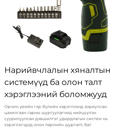
Нарийвчлалын хяналтын
системүүд ба олон талт
хэрэглээний боломжууд
Орчин үеийн гэр бүлийн хэрэглээнд зориулсан
цахилгаан гарны шургуулагчид нийцүүлэн
суурилуулсан дэвшилтэт удирдлагын систем нь
хэрэглэгчдэд олон төрлийн шургалт, бат