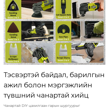
Тэсвэртэй байдал, барилгын
ажил болон мэргэжлийн
түвшний чанартай хийц
Чанартай DIY цахилгаан гарын шургуурыг