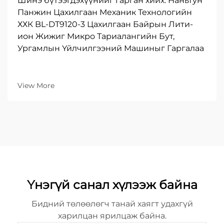
Шинэ бүтээгдэхүүнийг гарган хийх: Наньтун
Панжин Цахилгаан Механик Технологийн
ХХК BL-DT9120-3 Цахилгаан Байрын Лити-
ион Жижиг Микро Тариалангийн Бут,
Ургамлын Үйлчилгээний Машиныг Гаргалаа
View More
Үнэгүй санал хүлээж байна
Бидний төлөөлөгч танай хаягт удахгүй
харилцан ярилцаж байна.