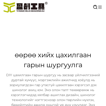
өөрөө хийх цахилгаан
гарын шургуулга
DIY цахилгаан гарын шургуу нь засвар үйлчилгээний
дуртай хүмүүс, мэргэжлийн ажилчид хоёулд нь
зориулагдсан гар утасгүй цахилгаан хэрэгсэл дэх
шинэлэг ахиц юм. Энэ олон талт төхөөрөмж нь
хэрэглэгчидэд хялбар ашиглах дизайн, шинэлэг
технологийг нэгтгэснээр олон төрлийн нүхлэх,
бөхийлтийн ажилд онцгой үр дүн үзүүлдэг. Энэ