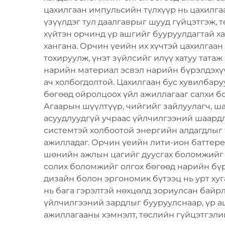
цахилгаан импульсийн түлхүүр нь цахилгаа
үзүүлдэг тул даалгаврыг шууд гүйцэтгэж, 
хүйтэн орчинд үр ашгийг бууруулдагтай х
хангана. Орчин үеийн их хүчтэй цахилга
тохируулж, үнэт зүйлсийг илүү хатуу тата
нарийн материал эсвэл нарийн бүрэлдэхүү
ач холбогдолтой. Цахилгаан бус хувилбару
бөгөөд ойролцоох үйл ажиллагааг салхи б
Агаарын шүүлтүүр, чийгийг зайлуулагч, ша
асуудлуудгүй учраас үйлчилгээний шаардла
системтэй холбоотой энергийн алдагдлыг 
ажилладаг. Орчин үеийн лити-ион баттерей
шөнийн ажлын цагийг дуусгах боломжийг о
солих боломжийг олгох бөгөөд нарийн бүр
дизайн болон эргономик бүтээц нь урт ху
нь бага гэрэлтэй нөхцөлд зориулсан байр
үйлчилгээний зардлыг бууруулснаар, үр а
ажиллагааны хэмнэлт, төслийн гүйцэтгэли