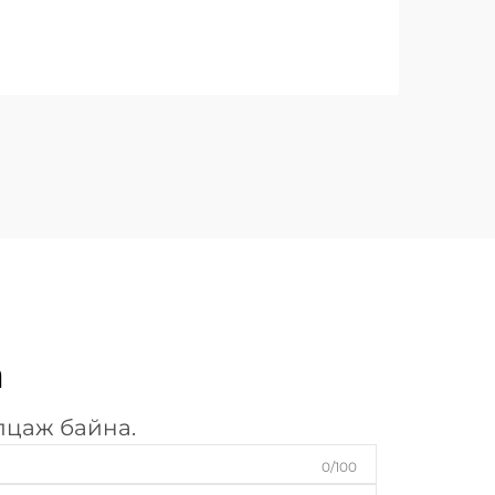
а
лцаж байна.
0/100