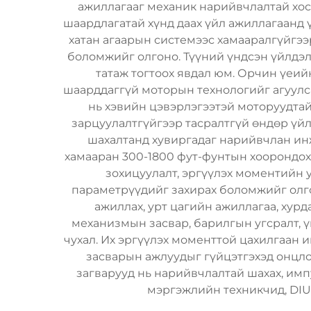
ажиллагааг механик нарийвчлалтай хос
шаардлагатай хүнд даах үйл ажиллагаанд 
хатан агаарын системээс хамааралгүйгээ
боломжийг олгоно. Түүний үндсэн үйлдэл 
татаж тогтоох явдал юм. Орчин үеий
шаарддаггүй моторын технологийг агуулса
нь хэвийн цэвэрлэгээтэй моторуудтай 
зарцуулалтгүйгээр тасралтгүй өндөр үй
шахалтанд хувиргадаг нарийвчлан и
хамааран 300-1800 фут-фунтын хоорондох
зохицуулалт, эргүүлэх моментийн 
параметрүүдийг захирах боломжийг олго
ажиллах, урт цагийн ажиллагаа, хур
механизмын засвар, барилгын угсралт, 
чухал. Их эргүүлэх моменттой цахилгаан и
засварын ажлуудыг гүйцэтгэхэд онцло
загварууд нь нарийвчлалтай шахах, имп
мэргэжлийн техникчид, DIU