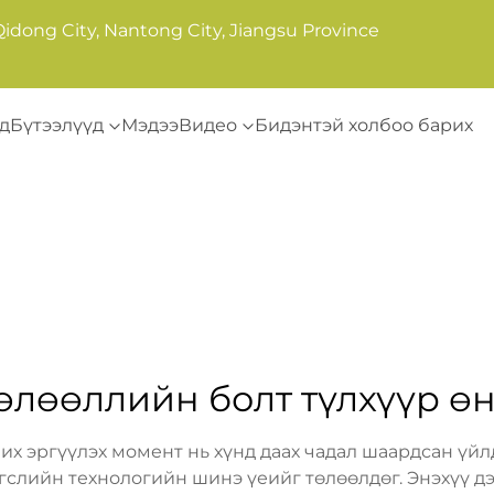
Qidong City, Nantong City, Jiangsu Province
д
Бүтээлүүд
Мэдээ
Видео
Бидэнтэй холбоо барих
өлөөллийн болт түлхүүр өн
их эргүүлэх момент нь хүнд даах чадал шаардсан үй
гслийн технологийн шинэ үеийг төлөөлдөг. Энэхүү д