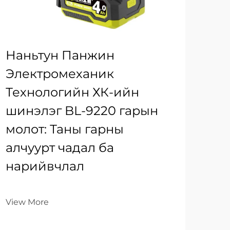
Наньтун Панжин
Электромеханик
Технологийн ХК-ийн
шинэлэг BL-9220 гарын
молот: Таны гарны
алчуурт чадал ба
нарийвчлал
View More