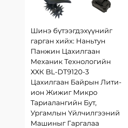
Шинэ бүтээгдэхүүнийг
гарган хийх: Наньтун
Панжин Цахилгаан
Механик Технологийн
ХХК BL-DT9120-3
Цахилгаан Байрын Лити-
ион Жижиг Микро
Тариалангийн Бут,
Ургамлын Үйлчилгээний
Машиныг Гаргалаа