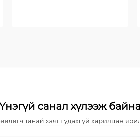
Үнэгүй санал хүлээж байн
өөлөгч танай хаягт удахгүй харилцан яри