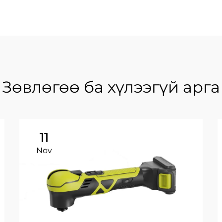
Зөвлөгөө ба хүлээгүй арга
11
Nov