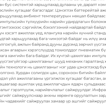
н бус системтэй харьцулахад дулааны үе, даралт нэм
төслийн хугацааг багасгадаг. Цэнэглэх баттерейтай а
арьцуулахад амбиент температурын нөхцөл байдлаас 
ан импульсийн түлхүүрийн нарийн удирдлагын болом
ж гэмтээхээс сэргийлж, бэхэлгээний найдвартай байд
н хэсэгт ажиллах үед, ялангуяа нарийн хүчний станд
удтай харьцуулахад бага чимээтэй байдаг нь илүү ам
олгохгүй, ажлын байранд дууны дүрэмд зөрчил үүсгэ
хсан агаарын хэрэгслүүдэд тохиолддог пневматик бү
га хамгийн бага байдаг. Их хүчтэй цахилгаан импуль
үүсгэхгүйгээр цахилгааныг шууд механик гаралтанд 
н технологи нь цахилгааныг нэг удаа цэнэглэхэд бүх 
лгоно. Хурдан солигдох цан, соронзон битийн байлг
дэл үйл ажиллагааны үргэлжлэх хугацааг багасган,
гацаагаар ашиглах үед ажиллагчдын ядарч сульдахаас
лалыг гэрэлтүүлж, нарийвчлалыг сайжруулдаг. Инфр
шгийг сайжруулснаар анхны хөрөнгө оруулалтын зард
йн чадавхийг сайжруулах замаар үр ашгийг сайжруул