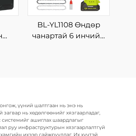
BL-YL1108 Өндөр
н
чанартай 6 инчийн
мэргэжлийн
ндөр
цэнэглэгддэг утасгүй
цахилгаан гинжит
лагч,
харуул, мод
сэл
түүхийлэгч машин,
DIY-ийн төвийн
онгож, үүний шалтгаан нь энэ нь
гинжит харуул, OEM
й загвар нь хөдөлгөөнийг хязгаарладаг,
ус системийг ашиглах шаардлагыг
рлал руу инфраструктурын хязгаарлалтгүй
хамгийн ихээр сайжруулдаг. Их хүчтэй