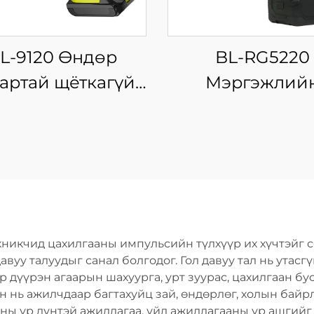
L-9120 Өндөр
BL-RG5220
артай щёткагүй
Мэргэжлий
моторт, эргэх
ашиглах
лэлтэй, утасгүй
зориулалттай ө
ер дриль, дахин
моменттой
ашиглах
цахилгаан ривет
зориулалтын
хүчний хэрэг
глэгддэг хүчний
никчид цахилгааны импульсийн түлхүүр их хүчтэйг с
хэрэгсэл
уу талуудыг санал болгодог. Гол давуу тал нь утасгү
р дүүрэн агаарын шахуурга, урт зуурас, цахилгаан б
н нь ажилчдаар багтахуйц зай, өндөрлөг, холын бай
ны үр дүнтэй ажиллагаа, үйл ажиллагааны үр ашгийг 