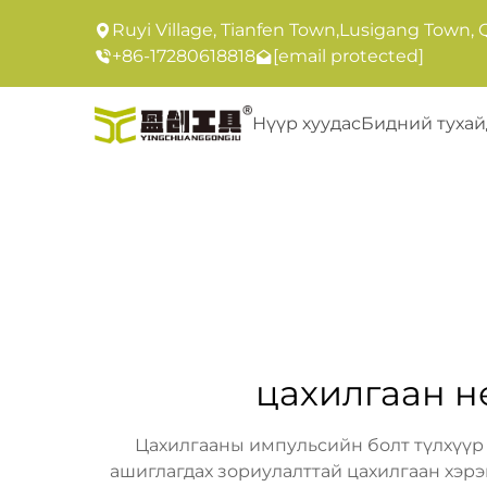
Ruyi Village, Tianfen Town,Lusigang Town, 
+86-17280618818
[email protected]
Нүүр хуудас
Бидний тухай
цахилгаан н
Цахилгааны импульсийн болт түлхүүр 
ашиглагдах зориулалттай цахилгаан хэрэ