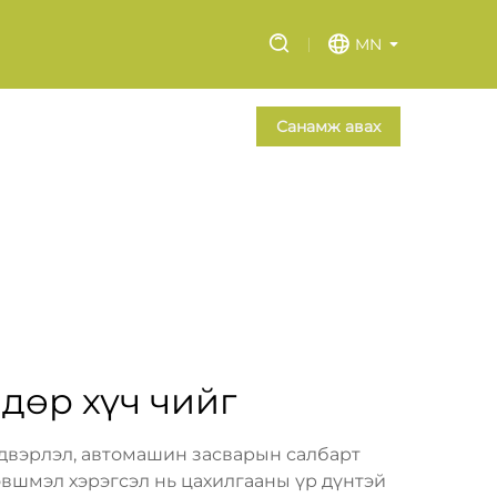
MN
Санамж авах
дөр хүч чийг
лдвэрлэл, автомашин засварын салбарт
эвшмэл хэрэгсэл нь цахилгааны үр дүнтэй