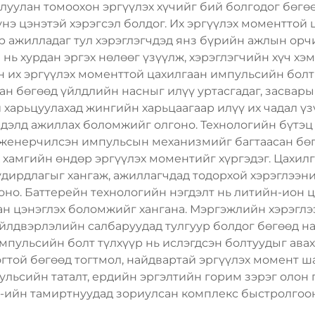
луулан томоохон эргүүлэх хүчийг бий болгодог бөгөө
үнэ цэнэтэй хэрэгсэл болдог. Их эргүүлэх моменттой 
р ажилладаг тул хэрэглэгчдэд янз бүрийн ажлын орчи
нь хурдан эргэх нөлөөг үзүүлж, хэрэглэгчийн хүч хэм
н их эргүүлэх моменттой цахилгаан импульсийн болт
н бөгөөд үйлдлийн насныг илүү уртасгадаг, засвары
харьцуулахад жингийн харьцаагаар илүү их чадал үзү
лдэлд ажиллах боломжийг олгоно. Технологийн бүтэц 
нженерчилсэн импульсын механизмийг багтаасан бөг
 хамгийн өндөр эргүүлэх моментийг хүргэдэг. Цахилг
удирдлагыг хангаж, ажиллагчдад тодорхой хэрэглээ
но. Баттерейн технологийн нэгдэлт нь литийн-ион 
дан цэнэглэх боломжийг хангана. Мэргэжлийн хэрэгл
үйлдвэрлэлийн салбаруудад тулгуур болдог бөгөөд н
мпульсийн болт түлхүүр нь ислэгдсэн болтуудыг авах
гтой бөгөөд тогтмол, найдвартай эргүүлэх момент ш
ульсийн таталт, ердийн эргэлтийн горим зэрэг олон 
-ийн тамиртнуудад зориулсан комплекс быстролгоо