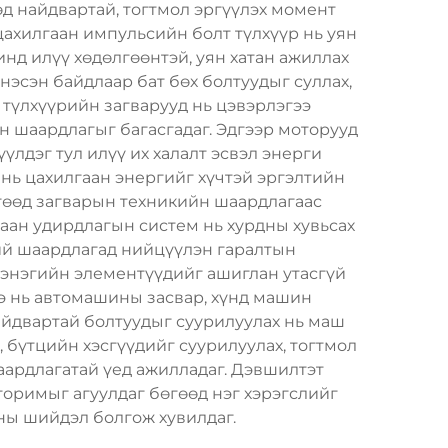
д найдвартай, тогтмол эргүүлэх момент
цахилгаан импульсийн болт түлхүүр нь уян
нд илүү хөдөлгөөнтэй, уян хатан ажиллах
нэсэн байдлаар бат бөх болтуудыг суллах,
 түлхүүрийн загварууд нь цэвэрлэгээ
н шаардлагыг багасгадаг. Эдгээр моторууд
үлдэг тул илүү их халалт эсвэл энерги
нь цахилгаан энергийг хүчтэй эргэлтийн
өөд загварын техникийн шаардлагаас
аан удирдлагын систем нь хурдны хувьсах
ний шаардлагад нийцүүлэн гаралтын
цэнэгийн элементүүдийг ашиглан утасгүй
ээ нь автомашины засвар, хүнд машин
айдвартай болтуудыг суурилуулах нь маш
, бүтцийн хэсгүүдийг суурилуулах, тогтмол
аардлагатай үед ажилладаг. Дэвшилтэт
горимыг агуулдаг бөгөөд нэг хэрэгслийг
ны шийдэл болгож хувилдаг.