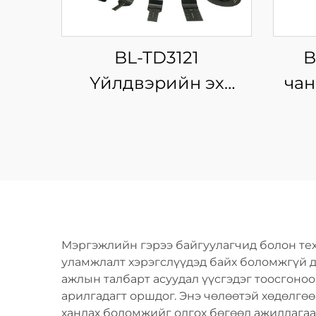
BL-TD3121
B
Үйлдвэрийн эх
чан
үүсвэр 21V утасгүй
цахилгаан хэлбэлзэх
чиг
хутга, олон үйлдэлт
хамм
далавчтай хавтан,
хэмнэлттэй утасгүй
олон зориулалтын
цэнэ
Мэргэжлийн гэрээ байгуулагчид болон тех
хэрэгсэл
уламжлалт хэрэгслүүдэд байх боломжгүй дав
ажлын талбарт асуудал үүсгэдэг тоосгоноо
арилгадагт оршдог. Энэ чөлөөтэй хөдөлгөө
хандах боломжийг олгох бөгөөд ажиллагаа