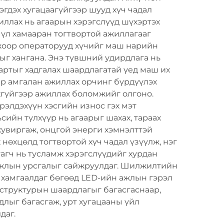
эгдэх хугацаагүйгээр шууд хүч чадал
жиллах нь агаарын хэрэгслүүд шүхэртэх
үл хамааран тогтвортой ажиллагааг
жоор операторууд хүчийг маш нарийн
лыг хангана. Энэ түвшний удирдлага нь
артыг хадгалах шаардлагатай үед маш их
ар амгалан ажиллах орчинг бүрдүүлэх
хгүйгээр ажиллах боломжийг олгоно.
рэлдэхүүн хэсгийн износ гэх мэт
сийн түлхүүр нь агаарыг шахах, тараах
хувиргаж, онцгой энерги хэмнэлттэй
нөхцөлд тогтвортой хүч чадал үзүүлж, нэг
агч нь тусламж хэрэгслүүдийг хурдан
 ажлын урсгалыг сайжруулдаг. Шилжилтийн
 хамгаалдаг бөгөөд LED-ийн ажлын гэрэл
аструктурын шаардлагыг багасгаснаар,
лыг багасгаж, урт хугацааны үйл
даг.