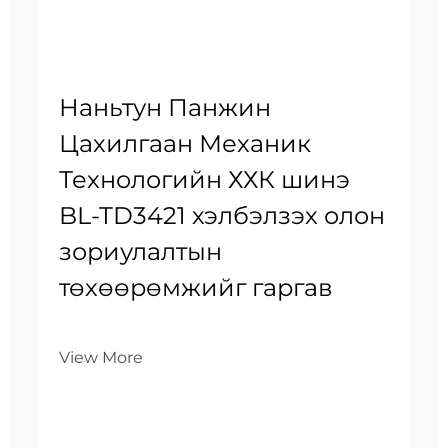
Наньтун Панжин
Цахилгаан Механик
Технологийн ХХК шинэ
BL-TD3421 хэлбэлзэх олон
зориулалтын
төхөөрөмжийг гаргав
View More