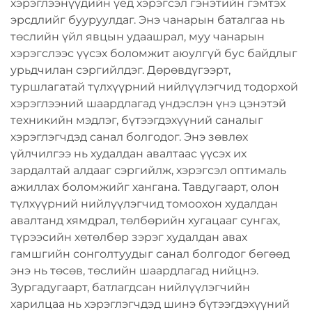
хэрэглээнүүдийн үед хэрэгсэл гэнэтийн гэмтэх
эрсдлийг бууруулдаг. Энэ чанарын баталгаа нь
төслийн үйл явцын удаашрал, муу чанарын
хэрэгслээс үүсэх боломжит аюулгүй бус байдлыг
урьдчилан сэргийлдэг. Дөрөвдүгээрт,
туршлагатай түлхүүрний нийлүүлэгчид тодорхой
хэрэглээний шаардлагад үндэслэн үнэ цэнэтэй
техникийн мэдлэг, бүтээгдэхүүний саналыг
хэрэглэгчдэд санал болгодог. Энэ зөвлөх
үйлчилгээ нь худалдан авалтаас үүсэх их
зардалтай алдааг сэргийлж, хэрэгсэл оптималь
ажиллах боломжийг хангана. Тавдугаарт, олон
түлхүүрний нийлүүлэгчид томоохон худалдан
авалтанд хямдрал, төлбөрийн хугацааг сунгах,
түрээсийн хөтөлбөр зэрэг худалдан авах
гамшгийн сонголтуудыг санал болгодог бөгөөд
энэ нь төсөв, төслийн шаардлагад нийцнэ.
Зургадугаарт, батлагдсан нийлүүлэгчийн
харилцаа нь хэрэглэгчдэд шинэ бүтээгдэхүүний