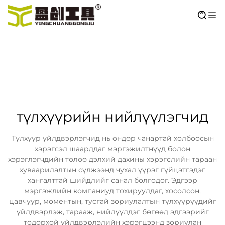
түлхүүрийн нийлүүлэгчид
Түлхүүр үйлдвэрлэгчид нь өндөр чанартай холбоосын
хэрэгсэл шаарддаг мэргэжилтнүүд болон
хэрэглэгчдийн төлөө дэлхий дахины хэрэгслийн тараан
хуваарилалтын сүлжээнд чухал үүрэг гүйцэтгэдэг
хангалттай шийдлийг санал болгодог. Эдгээр
мэргэжлийн компаниуд тохируулдаг, хосолсон,
цавчуур, моментын, тусгай зориулалтын түлхүүрүүдийг
үйлдвэрлэж, тарааж, нийлүүлдэг бөгөөд эдгээрийг
тодорхой үйлдвэрлэлийн хэрэгцээнд зориулан