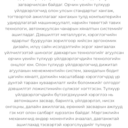
загварчилсан байдаг. Орчин үеийн түлхүүр
үйлдвэрлэгчид олон улсын стандартыг хангаж,
тогтвортой ажиллагааг хангахын тулд компьютерийн
удирдлагатай машинжуулалт, нарийн төвөгтэй тавих
технологи, автомжуулсан чанарын хяналтын системийг
ашигладаг. Дэвшилтэт металлурги, хэрэглэгчийн
ядарлыг бууруулах зорилгоор хийсэн эргономик
дизайн, илүү сайн исэлдэлтийн эсрэг хамгаалах
үйлчилгээтэй шинэлэг давхаргын технологийг агуулсан
орчин үеийн түлхүүр үйлдвэрлэгчдийн технологийн
онцлог юм. Олон түлхүүр үйлдвэрлэгчид дижитал
агуулахын менежментийн систем, захидалын бодит
цагийн хяналт, дэлхийн масштабаар хэрэглэгчдэд үр
дүнтэй тараан хуваарилалт хийх боломжийг олгодог
дэвшилтэт ложистикийн сүлжээг нэгтгэсэн. Түлхүүр
үйлдвэрлэгчдийн бүтээгдэхүүний хэрэглээ нь
автомашин засвар, барилга, үйлдвэрлэл, нисэх
онгоцны, далайн ажиллагаа, ерөнхий засварын ажлууд
гэх мэт олон салбарт хүрээлэн байдаг. Мэргэжлийн
механикчид өндөр моментийн ачаалал, давтамжтай
ашиглахад тэсвэртэй хэрэгслүүдийг түлхүүр