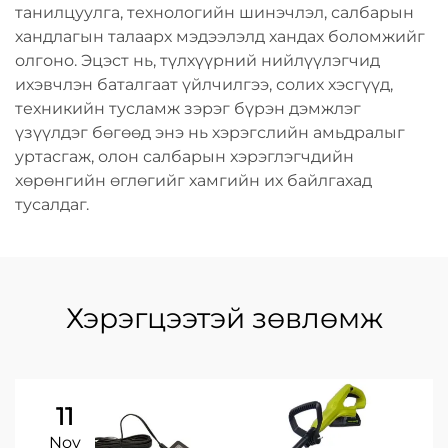
танилцуулга, технологийн шинэчлэл, салбарын
хандлагын талаарх мэдээлэлд хандах боломжийг
олгоно. Эцэст нь, түлхүүрний нийлүүлэгчид
ихэвчлэн баталгаат үйлчилгээ, солих хэсгүүд,
техникийн тусламж зэрэг бүрэн дэмжлэг
үзүүлдэг бөгөөд энэ нь хэрэгслийн амьдралыг
уртасгаж, олон салбарын хэрэглэгчдийн
хөрөнгийн өглөгийг хамгийн их байлгахад
тусалдаг.
Хэрэгцээтэй зөвлөмж
11
Nov