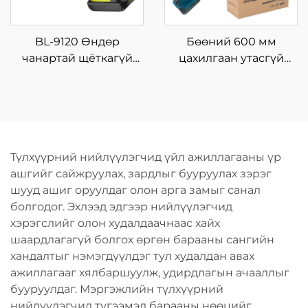
BL-9120 Өндөр
Бөөний 600 мм
чанартай щёткагүй
цахилгаан утасгүй
моторт, эргэх
ирмэгтэй хур хадгийн
чиглэлтэй, утасгүй
түрхүүр, гэр хорооны
хаммер дриль, дахин
мод, бут, холли
ашиглах зориулалтын
цветокийн хувьд DIY
цэнэглэгддэг хүчний
үйлдвэрийн гарын
Түлхүүрний нийлүүлэгчид үйл ажиллагааны үр
хэрэгсэл
хэрэгсэл
ашгийг сайжруулах, зардлыг бууруулах зэрэг
шууд ашиг оруулдаг олон арга замыг санал
болгодог. Эхлээд эдгээр нийлүүлэгчид
хэрэгслийг олон худалдаачнаас хайх
шаардлагагүй болгох өргөн барааны сангийн
хандалтыг нэмэгдүүлдэг тул худалдан авах
ажиллагааг хялбаршуулж, удирдлагын ачааллыг
бууруулдаг. Мэргэжлийн түлхүүрний
нийлүүлэгчид түгээмэл барааны нөөцийг