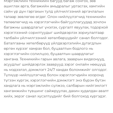
Мэргэжлийн техникийн багууд багаж сонгох, зөв
ашиглах арга, багажийн амьдралыг уртасгах, хамгийн
сайн үр дүн гаргахын тулд үйлчилгээний аргачлалын
талаар зөвлөгөө өгдөг. Олон нийлүүлэгчид техникийн
төлөөлөгчид нь хэрэглэгчийн байгууллагуудад зочлон
багажны шаардлагыг үнэлэх, сургалт явуулах, тодорхой
хэрэглээний сорилтуудыг шийдвэрлэх зориулалтаар
талбайн үйлчилгээний хөтөлбөрүүдийг санал болгодог.
Баталгааны хөтөлбөрүүд үйлдвэрлэлийн дутагдлын
өргөн хүрээг хамрах бол, буцаалтын бодлого нь
хэрэглэгчийн солилцоо, буцаалтын шаардлагыг
хангана. Техникийн гарын авлага, зааврын видеонууд,
асуудлыг шийдвэрлэх зааврууд зэрэг онлайн нөөцүүд
нь мэдээлэл, дэмжлэгт 24/7 хандах боломжийг олгодог.
Түлхүүр нийлүүлэгчид болон хэрэглэгчдийн хооронд
түгээн хүргэх, хэрэглэгчийн дэмжлэгт энэ бүрэн бүтэн
хандлага нь мэргэжлийн сүлжээ, салбарын нийгэмлэгт
хангамжийн түвшинг сайжруулах, дахин худалдан авалт
хийх, эерэг санал хүсэлтүүдийг бий болгоход хүргэдэг.