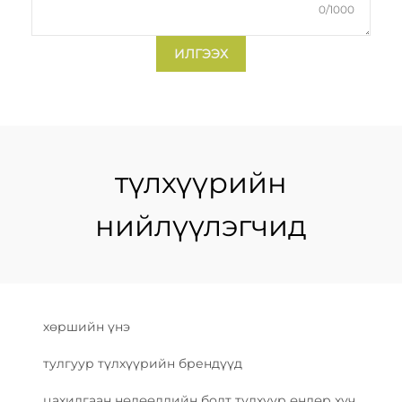
0/1000
ИЛГЭЭХ
түлхүүрийн
нийлүүлэгчид
хөршийн үнэ
тулгуур түлхүүрийн брендүүд
цахилгаан нөлөөллийн болт түлхүүр өндөр хүч