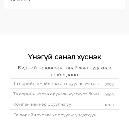
Үнэгүй санал хүснэк
Бидний төлөөлөгч танай хаягт удахнаа
холбогдоно.
0/100
0/100
0/200