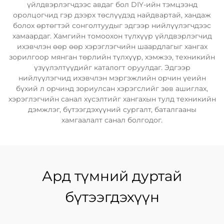
үйлдвэрлэгчдээс авдаг бол DIY-ийн тэмцээнд
оролцогчид гэр дээрх төслүүдэд найдвартай, хандаж
болох өртөгтэй сонголтуудыг эдгээр нийлүүлэгчдээс
хамаардаг. Хамгийн томоохон түлхүүр үйлдвэрлэгчид
ихэвчлэн өөр өөр хэрэглэгчийн шаардлагыг хангах
зорилгоор мянган төрлийн түлхүүр, хэмжээ, техникийн
үзүүлэлтүүдийг каталогт оруулдаг. Эдгээр
нийлүүлэгчид ихэвчлэн мэргэжлийн орчин үеийн
бүхий л орчинд зориулсан хэрэгслийг зөв ашиглах,
хэрэглэгчийн санал хүсэлтийг хангахын тулд техникийн
дэмжлэг, бүтээгдэхүүний сургалт, баталгааны
хамгаалалт санал болгодог.
Ард түмний дуртай
бүтээгдэхүүн