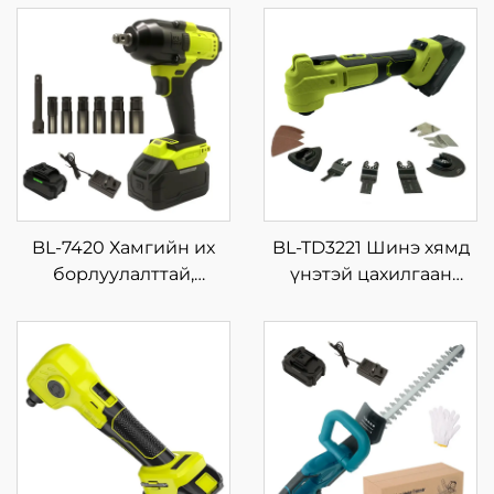
BL-7420 Хамгийн их
BL-TD3221 Шинэ хямд
борлуулалттай,
үнэтэй цахилгаан
зөөврийн импакт
цэнэглэдэг хосолсон
ключний багц, өндөр
багц, утасгүй хэрэгсэл,
чанартай, дахин
дриль, машин, гарын
ашиглах зориулалтын
түрхүүрийн хэрэгсэл
цахилгаан хүчний
хэрэгсэл, 21V-ын
баттерейтэй