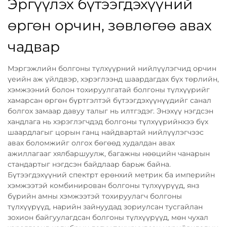
Эргүүлэх бүтээгдэхүүний
өргөн орчин, зөвлөгөө авах
чадвар
Мэргэжлийн болгоны түлхүүрний нийлүүлэгчид орчин
үеийн аж үйлдвэр, хэрэглээнд шаардагдах бүх төрлийн,
хэмжээний болон тохируулгатай болгоны түлхүүрийг
хамарсан өргөн бүртгэлтэй бүтээгдэхүүнүүдийг санал
болгох замаар давуу талыг нь илтгэдэг. Энэхүү нэгдсэн
хандлага нь хэрэглэгчдэд болгоны түлхүүрийнхээ бүх
шаардлагыг цорын ганц найдвартай нийлүүлэгчээс
авах боломжийг олгох бөгөөд худалдан авах
ажиллагааг хялбаршуулж, багажны нөөцийн чанарын
стандартыг нэгдсэн байдлаар барьж байна.
Бүтээгдэхүүний спектрт ерөнхий метрик ба империйн
хэмжээтэй комбинирован болгоны түлхүүрүүд, янз
бүрийн амны хэмжээтэй тохируулагч болгоны
түлхүүрүүд, нарийн зайнуудад зориулсан тусгайлан
зохион байгуулагдсан болгоны түлхүүрүүд, мөн чухал