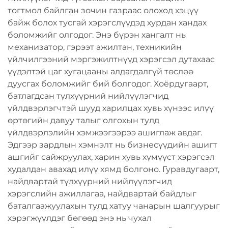
тогтмол байлган зочин газраас олоход хэцүү
байж болох тусгай хэрэгслүүдэд хурдан хандах
боломжийг олгодог. Энэ бүрэн хангалт нь
механизатор, гэрээт ажилтан, техникийн
үйлчилгээний мэргэжилтнүүд хэрэгсэл дутахаас
үүдэлтэй цаг хугацааны алдагдалгүй төслөө
дуусгах боломжийг бий болгодог. Хоёрдугаарт,
батлагдсан түлхүүрний нийлүүлэгчид
үйлдвэрлэгчтэй шууд харилцах хувь хүнээс илүү
өртөгийн давуу талыг олгохын тулд
үйлдвэрлэлийн хэмжээгээрээ ашиглаж авдаг.
Эдгээр зардлын хэмнэлт нь бизнесүүдийн ашигт
ашгийг сайжруулах, харин хувь хүмүүст хэрэгсэл
худалдан авахад илүү хямд болгоно. Гуравдугаарт,
найдвартай түлхүүрний нийлүүлэгчид
хэрэгслийн ажиллагаа, найдвартай байдлыг
баталгаажуулахын тулд хатуу чанарын шалгуурыг
хэрэгжүүлдэг бөгөөд энэ нь чухал