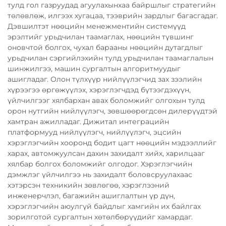
тулд гол газруудад агуулахынхаа байршлыг стратегийн
төлөвлөж, илгээх хугацаа, тээврийн зардлыг багасгадаг.
Дэвшилтэт нөөцийн менежментийн системүүд
эрэлтийг урьдчилан таамаглах, нөөцийн түвшинг
оновчтой болгох, чухал барааны нөөцийн дутагдлыг
урьдчилан сэргийлэхийн тулд урьдчилан таамаглалын
шинжилгээ, машин сургалтын алгоритмуудыг
ашигладаг. Олон түлхүүр нийлүүлэгчид зах зээлийн
хүрээгээ өргөжүүлэх, хэрэглэгчдэд бүтээгдэхүүн,
үйлчилгээг хялбархан авах боломжийг олгохын тулд
орон нутгийн нийлүүлэгч, зөвшөөрөгдсөн дилерүүдтэй
хамтран ажилладаг. Дижитал интеграцийн
платформууд нийлүүлэгч, нийлүүлэгч, эцсийн
хэрэглэгчийн хооронд бодит цагт нөөцийн мэдээллийг
харах, автомжуулсан дахин захидалт хийх, харилцааг
хялбар болгох боломжийг олгодог. Хэрэглэгчийн
дэмжлэг үйлчилгээ нь захидалт боловсруулахаас
хэтэрсэн техникийн зөвлөгөө, хэрэглээний
инженерчлэл, багажийн ашиглалтын үр дүн,
хэрэглэгчийн аюулгүй байдлыг хамгийн их байлгах
зорилготой сургалтын хөтөлбөрүүдийг хамардаг.