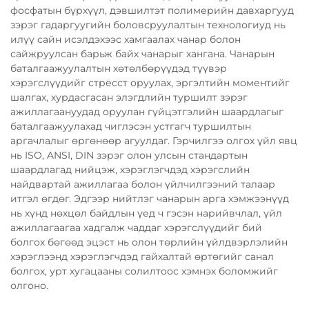
фосфатын бүрхүүл, дэвшилтэт полимерийн давхаргууд
зэрэг гадаргуугийн боловсруулалтын технологиуд нь
илүү сайн исэлдэхээс хамгаалах чанар болон
сайжруулсан барьж байх чанарыг хангана. Чанарын
баталгаажуулалтын хөтөлбөрүүдэд түүвэр
хэрэгслүүдийг стресст оруулах, эргэлтийн моментийг
шалгах, хурдасгасан элэгдлийн туршилт зэрэг
ажиллагаануудад оруулан гүйцэтгэлийн шаардлагыг
баталгаажуулахад чиглэсэн устгагч туршилтын
аргачлалыг өргөнөөр агуулдаг. Гэрчилгээ олгох үйл явц
нь ISO, ANSI, DIN зэрэг олон улсын стандартын
шаардлагад нийцэж, хэрэглэгчдэд хэрэгслийн
найдвартай ажиллагаа болон үйлчилгээний талаар
итгэл өгдөг. Эдгээр нийтлэг чанарын арга хэмжээнүүд
нь хүнд нөхцөл байдлын үед ч гэсэн нарийвчлал, үйл
ажиллагаагаа хадгалж чаддаг хэрэгслүүдийг бий
болгох бөгөөд эцэст нь олон төрлийн үйлдвэрлэлийн
хэрэглээнд хэрэглэгчдэд гайхалтай өртөгийг санал
болгох, урт хугацааны солилтоос хэмнэх боломжийг
олгоно.