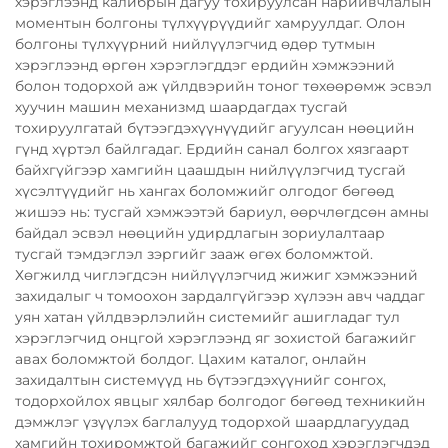
хэрэглээнд калибрын дагуу тохируулсан нарийвчлалын
моментын болгоны түлхүүрүүдийг хамруулдаг. Олон
болгоны түлхүүрний нийлүүлэгчид өдөр тутмын
хэрэглээнд өргөн хэрэглэгддэг ердийн хэмжээний
болон тодорхой аж үйлдвэрийн тоног төхөөрөмж эсвэл
хуучин машин механизмд шаардагдах тусгай
тохируулгатай бүтээгдэхүүнүүдийг агуулсан нөөцийн
гүнд хүртэл байлгадаг. Ердийн санал болгох хязгаарт
байхгүйгээр хамгийн цаашдын нийлүүлэгчид тусгай
хүсэлтүүдийг нь хангах боломжийг олгодог бөгөөд
жишээ нь: тусгай хэмжээтэй бариул, өөрчлөгдсөн амны
байдал эсвэл нөөцийн удирдлагын зориулалтаар
тусгай тэмдэглэл зэргийг зааж өгөх боломжтой.
Хөгжилд чиглэгдсэн нийлүүлэгчид жижиг хэмжээний
захидалыг ч томоохон зардалгүйгээр хүлээн авч чаддаг
уян хатан үйлдвэрлэлийн системийг ашигладаг тул
хэрэглэгчид онцгой хэрэглээнд яг зохистой багажийг
авах боломжтой болдог. Цахим каталог, онлайн
захидалтын системүүд нь бүтээгдэхүүнийг сонгох,
тодорхойлох явцыг хялбар болгодог бөгөөд техникийн
дэмжлэг үзүүлэх баглалууд тодорхой шаардлагуудад
хамгийн тохиромжтой багажийг сонгоход хэрэглэгчдэд