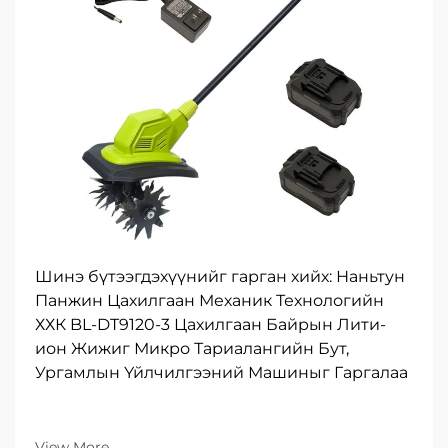
Шинэ бүтээгдэхүүнийг гарган хийх: Наньтун
Панжин Цахилгаан Механик Технологийн
ХХК BL-DT9120-3 Цахилгаан Байрын Лити-
ион Жижиг Микро Тариалангийн Бут,
Ургамлын Үйлчилгээний Машиныг Гаргалаа
View More