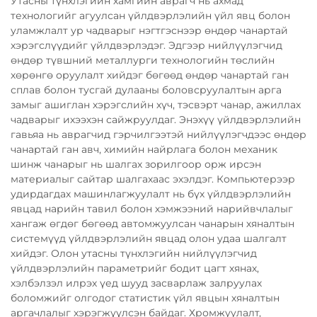
Утасны түнхлэгийн хамгийн аврагч нь ахмад
технологийг агуулсан үйлдвэрлэлийн үйл явц болон
уламжлалт ур чадварыг нэгтгэснээр өндөр чанартай
хэрэгслүүдийг үйлдвэрлэдэг. Эдгээр нийлүүлэгчид
өндөр түвшний металлурги технологийн төслийн
хөрөнгө оруулалт хийдэг бөгөөд өндөр чанартай ган
сплав болон тусгай дулааны боловсруулалтын арга
замыг ашиглан хэрэгслийн хүч, тэсвэрт чанар, ажиллах
чадварыг ихээхэн сайжруулдаг. Энэхүү үйлдвэрлэлийн
гавьяа нь аврагчид гэрчилгээтэй нийлүүлэгчдээс өндөр
чанартай ган авч, химийн найрлага болон механик
шинж чанарыг нь шалгах зорилгоор орж ирсэн
материалыг сайтар шалгахаас эхэлдэг. Компьютерээр
удирдагдах машинлагжуулалт нь бүх үйлдвэрлэлийн
явцад нарийн тавил болон хэмжээний нарийвчлалыг
хангаж өгдөг бөгөөд автомжуулсан чанарын хяналтын
системүүд үйлдвэрлэлийн явцад олон удаа шалгалт
хийдэг. Олон утасны түнхлэгийн нийлүүлэгчид
үйлдвэрлэлийн параметрийг бодит цагт хянах,
хэлбэлзэл илрэх үед шууд засварлаж залруулах
боломжийг олгодог статистик үйл явцын хяналтын
аргачлалыг хэрэгжүүлсэн байдаг. Хромжуулалт,