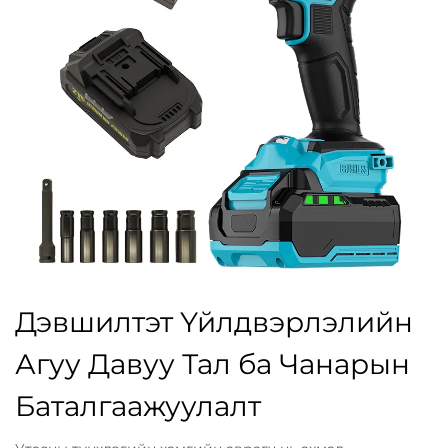
Дэвшилтэт Үйлдвэрлэлийн
Агуу Давуу Тал ба Чанарын
Баталгаажуулалт