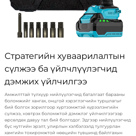
Стратегийн хуваарилалтын
сүлжээ ба үйлчлүүлэгчид
дэмжих үйлчилгээ
Амжилттай түлхүүр нийлүүлэгчид баталгаат барааны
боломжийг хангах, онцгой хэрэглэгчийн туршлагыг
бий болгох зорилгоор хүртээмжтэй хүрээлэнгийн
сүлжээ, нэвтрэх боломжтой дэмжлэг үйлчилгээгээр
өрсөлдөх давуу тал бий болгодог. Эдгээр нийлүүлэгчид
бүс нутгийн эрэлт, улирлын хэлбэлзэлд тулгуурлан
хамгийн тохиромжтой нөөцийн түвшинд байлгахын