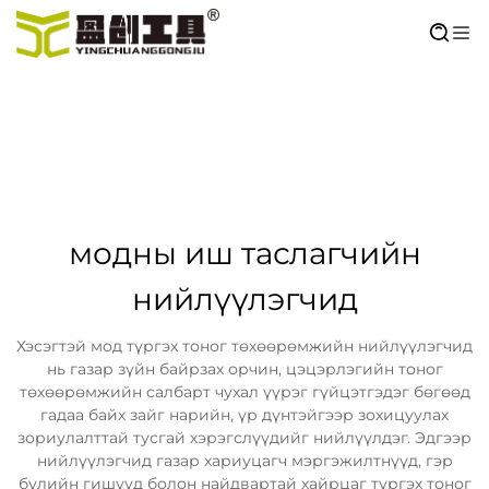
модны иш таслагчийн
нийлүүлэгчид
Хэсэгтэй мод түргэх тоног төхөөрөмжийн нийлүүлэгчид
нь газар зүйн байрзах орчин, цэцэрлэгийн тоног
төхөөрөмжийн салбарт чухал үүрэг гүйцэтгэдэг бөгөөд
гадаа байх зайг нарийн, үр дүнтэйгээр зохицуулах
зориулалттай тусгай хэрэгслүүдийг нийлүүлдэг. Эдгээр
нийлүүлэгчид газар хариуцагч мэргэжилтнүүд, гэр
бүлийн гишүүд болон найдвартай хайрцаг түргэх тоног