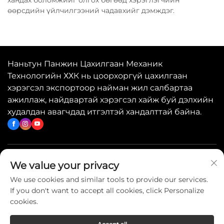
өөрсдийн үйлчилгээний чадавхийг дэмждэг.
Наньтун Панжин Цахилгаан Механик
Технологийн ХХК нь цоорхоргүй цахилгаан
хэрэгсэл экспортоор найман жил салбартаа
ажиллаж, найдвартай хэрэгсэл хайж буй дэлхийн
худалдан авагчдад итгэлтэй хандалттай байна.
Хурдан холбоосууд
We value your privacy
We use cookies and similar tools to provide our services.
If you don't want to accept all cookies, click Personalize
Холбогдож бүүр
cookies.