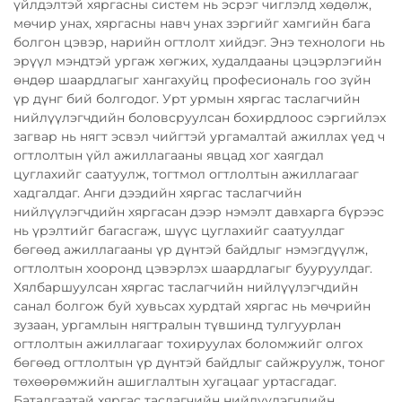
үйлдэлтэй хяргасны систем нь эсрэг чиглэлд хөдөлж,
мөчир унах, хяргасны навч унах зэргийг хамгийн бага
болгон цэвэр, нарийн огтлолт хийдэг. Энэ технологи нь
эрүүл мэндтэй ургаж хөгжих, худалдааны цэцэрлэгийн
өндөр шаардлагыг хангахуйц професиональ гоо зүйн
үр дүнг бий болгодог. Урт урмын хяргас таслагчийн
нийлүүлэгчдийн боловсруулсан бохирдлоос сэргийлэх
загвар нь нягт эсвэл чийгтэй ургамалтай ажиллах үед ч
огтлолтын үйл ажиллагааны явцад хог хаягдал
цуглахийг саатуулж, тогтмол огтлолтын ажиллагааг
хадгалдаг. Анги дээдийн хяргас таслагчийн
нийлүүлэгчдийн хяргасан дээр нэмэлт давхарга бүрээс
нь үрэлтийг багасгаж, шүүс цуглахийг саатуулдаг
бөгөөд ажиллагааны үр дүнтэй байдлыг нэмэгдүүлж,
огтлолтын хооронд цэвэрлэх шаардлагыг бууруулдаг.
Хялбаршуулсан хяргас таслагчийн нийлүүлэгчдийн
санал болгож буй хувьсах хурдтай хяргас нь мөчрийн
зузаан, ургамлын нягтралын түвшинд тулгуурлан
огтлолтын ажиллагааг тохируулах боломжийг олгох
бөгөөд огтлолтын үр дүнтэй байдлыг сайжруулж, тоног
төхөөрөмжийн ашиглалтын хугацааг уртасгадаг.
Баталгаатай хяргас таслагчийн нийлүүлэгчдийн