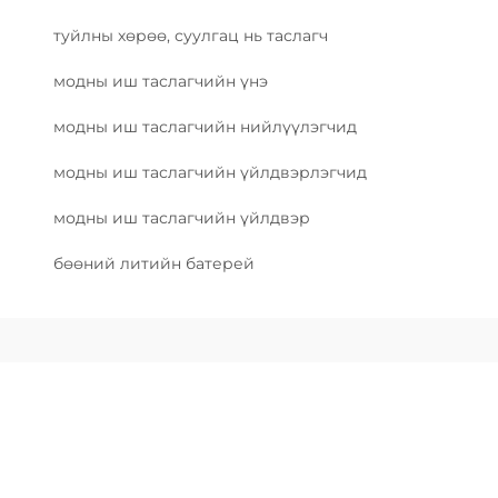
туйлны хөрөө, суулгац нь таслагч
модны иш таслагчийн үнэ
модны иш таслагчийн нийлүүлэгчид
модны иш таслагчийн үйлдвэрлэгчид
модны иш таслагчийн үйлдвэр
бөөний литийн батерей