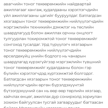
авагчийн тоног төхөөрөмжийн найдвартай
ажиллагааг хангаж, худалдааны хэрэглэгчдийн
үйл ажиллагааны цагийг бууруулдаг. Батлагдсан
хязгаарын тоног төхөөрөмжийн нийлүүлэгчдийн
мэргэжлийн техникийн дэмжлэг нь төслийн
шаардлагууд болон ажиллах орчны онцлогт
тулгуурлан тохиромжтой тоног төхөөрөмжийг
сонгоход тусалдаг. Урд түрүүлэгч хязгаарын
тоног төхөөрөмжийн нийлүүлэгчдийн
өрсөлдөхүйц үнийн бодлого нь чанарын
шаардлагад хүрэхгүйгээр мэргэжлийн түвшний
тоног төхөөрөмжийг худалдааны болон гэр
бүлийн хэрэглэгчдэд хүртээмжтэй болгодог.
Батлагдсан хязгаарын тоног төхөөрөмжийн
нийлүүлэгчдийн өргөн бүрэлдэхүүнтэй
бүтээгдэхүүний сан нь өөр өөр төрлийн хязгаар,
хайчлах өнцөг, ажиллах дур сонирхолд зориулан
зохион байгуулсан тусгай загваруудыг багтаасан