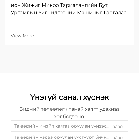
ион Жижиг Микро Тариалангийн Бут,
Ургамлын Үйлчилгээний Машиныг Гаргалаа
View More
Үнэгүй санал хүснэк
Бидний төлөөлөгч танай хаягт удахнаа
холбогдоно.
0/100
0/100