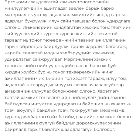
Эргономик хандлагатай хэмжих тоноглогчийн
нийлүүлэгчдийн ашигладаг зөөлөн барьж барих
материал нь урт хугацааны хэмжилтийн явцад гарны
ядарлыг бууруулж, илүү сайн таашаал болон удирдлага
олгоно. Инженерийн хандлагатай хэмжих тоноглогчийн
нийлүүлэгчдийн хүртэл хүрсэн жингийн зохистой
тараалт нь тоног төхөөрөмжийн төвийг ажиллагчийн
гарын ойролцоо байрлуулж, гарны ядарлыг багасгаж,
нарийн төвөгтэй модны хэлбэрүүдийг хэмжихэд
удирдлагыг сайжруулдаг. Мэргэжлийн хэмжих
тоноглогчийн нийлүүлэгчдийн санал болгож буй
хурдан холбох бүс нь тоног төхөөрөмжийн жинг
ажиллагчийн чих, биеийн гол хэсэгт тарааж, илүү том,
чадалтай загваруудыг илүү их физик ачаалалгүйгээр
амархан ажиллуулах боломжийг олгоно. Хэрэглэгч
төвтэй хэмжих тоноглогчийн нийлүүлэгчдийн зохион
байгуулсан интуитив удирдлагын байршил нь хяналтын
товч, аюулгүй байдлын товч, тохируулгын механизмд
хүрэхэд хялбархан байх ба иймд нарийн хэмжилт болон
ажиллагчийн аюулгүй байдлыг доромжуулах хачин
байрлалд гарыг байлгах шаардлагагүй болгодог.