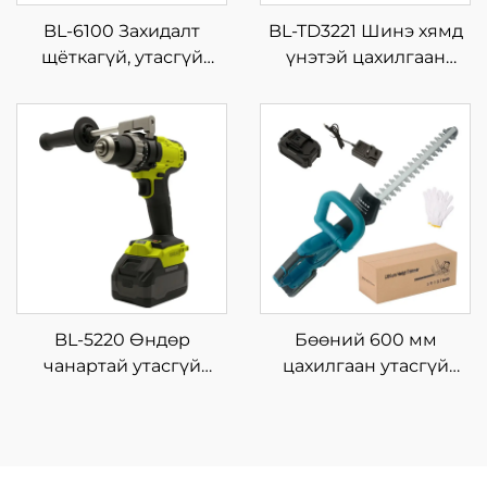
BL-6100 Захидалт
BL-TD3221 Шинэ хямд
щёткагүй, утасгүй
үнэтэй цахилгаан
цахилгаан хүчин
цэнэглэдэг хосолсон
зүйлтэй жижиг машин,
багц, утасгүй хэрэгсэл,
аксессуар: өнцгийн
дриль, машин, гарын
шлифмашин
түрхүүрийн хэрэгсэл
BL-5220 Өндөр
Бөөний 600 мм
чанартай утасгүй
цахилгаан утасгүй
импакт дриллийн
ирмэгтэй хур хадгийн
багц, олон үйлдэлтэй,
түрхүүр, гэр хорооны
цэнэглэх боломжтой
мод, бут, холли
цахилгаан түлхүүр,
цветокийн хувьд DIY