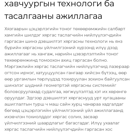
хавчуургын технологи ба
тасалгааны ажиллагаа
Хязгаарын цэцэрлэгийн тоног төхөөрөмжийн салбарт
хамгийн шилдэг хяргас таслагчийн нийлүүлэгчдийн
гаргасан шинэ дэвшилтэт хяргасны технологи нь янз
бүрийн хяргасны үйлчилгээний хүрээнд илүү дээд
ажиллагааг нь хангаж, нарийн цэвэрлэлтийн тоног
төхөөрөмжинд томоохон ахиц гаргасан болно.
Мэргэжлийн хяргас таслагчийн нийлүүлэгчид лазераар
огтсон ирмэг, хатууцуулсан гангаар хийсэн бүтээц, өөр
өөр ургамлын төрлүүдэд тохируулан зохион байгуулсан
шинэлэг шүдний геометртэй хяргасны системийг
боловсруулахад судалгаа, хөгжүүлэлтэд хэт их хөрөнгө
оруулдаг. Эдгээр дэвшилтэт хяргаснууд урт хугацааны
ашиглалтын турш ч маш сайн хурц чанараа хадгалдаг
бөгөөд цэцэрлэгийн үйлчилгээний үйл ажиллагаанд
ихэвчлэн тохиолддог хяргас солих, засвар
үйлчилгээний шаардлагыг багасгадаг. Илүү ухаалаг
хяргас таслагчийн нийлүүлэгчдийн гаргасан хос