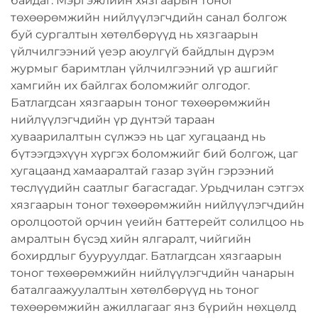
байдаг. Мэргэжлийн хязгаарын тоног
төхөөрөмжийн нийлүүлэгчдийн санал болгож
буй сургалтын хөтөлбөрүүд нь хязгаарын
үйлчилгээний үеэр аюулгүй байдлын дүрэм
журмыг баримтлан үйлчилгээний үр ашгийг
хамгийн их байлгах боломжийг олгодог.
Батлагдсан хязгаарын тоног төхөөрөмжийн
нийлүүлэгчдийн үр дүнтэй тараан
хуваарилалтын сүлжээ нь цаг хугацаанд нь
бүтээгдэхүүн хүргэх боломжийг бий болгож, цаг
хугацаанд хамааралтай газар зүйн гэрээний
төслүүдийн саатлыг багасгадаг. Урьдчилан сэтгэх
хязгаарын тоног төхөөрөмжийн нийлүүлэгчдийн
оролцоотой орчин үеийн баттерейт солилцоо нь
амралтын бүсэд хийн ялгаралт, чийгийн
бохирдлыг бууруулдаг. Батлагдсан хязгаарын
тоног төхөөрөмжийн нийлүүлэгчдийн чанарын
баталгаажуулалтын хөтөлбөрүүд нь тоног
төхөөрөмжийн ажиллагааг янз бүрийн нөхцөлд