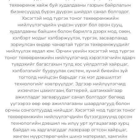
төхөөрөмж хайж буй худалдааны газрын байрлалын
бизнесүүдэд бүрэн дүүрэн шийдэл санал болгодог.
Хэсэгтэй мод түргэх тоног төхөөрөмжийн
нийлүүлэгчдийн үндсэн үүрэг бол орон сууц,
худалдааны байшин болон барилга дээрх мод, сөөн,
хэлбэрт модыг хэлбэржүүлэх, түргэх, засварлахад
зориулсан өндөр чанартай түргэх төхөрөмжүүдийг
нийлүүлэх явдал юм. Орчин үеийн хэсэгтэй мод түргэх
тоног төхөөрөмжийн нийлүүлэгчид хэрэглэгчийн ядарч
түвдэхийг багасгахын тулд хос үйлдэлтэй хайрцаг,
хэлбэлзлийг бууруулах систем, хүний биеийн зүй
тогтолд нийцсэн барьдаг гэх мэт дэвшилтэт
технологийг нэвтрүүлдэг. Эдгээр нийлүүлэгчид
ихэвчлэн цахилгаан, баттерей, шатамхайгаар
ажилладаг загваруудыг санал болгодог бөгөөд
үүгээрээ өөр өөр ажиллагааны шаардлагууд болон
орчны сонголтуудад нийцдэг. Хэсэгтэй мод түргэх тоног
төхөөрөмжийн нийлүүлэгчдийн бүтээгдэхүүнд орсон
технологийн дэвшил нь илүү урт хугацаагаар хурц
байдал нь хадгалагддаг лазераар огтсон хайрцаг,
хөнгөн нүүрстөрөгчийн шинэ материал, хамгийн