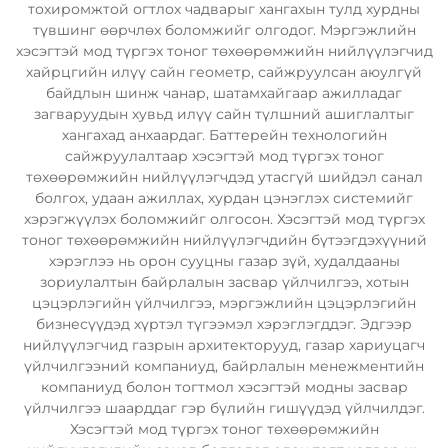
тохиромжтой огтлох чадварыг хангахын тулд хурдны
түвшинг өөрчлөх боломжийг олгодог. Мэргэжлийн
хэсэгтэй мод түргэх тоног төхөөрөмжийн нийлүүлэгчид
хайрцгийн илүү сайн геометр, сайжруулсан аюулгүй
байдлын шинж чанар, шатамхайгаар ажилладаг
загваруудын хувьд илүү сайн түлшний ашиглалтыг
хангахад анхаардаг. Баттерейн технологийн
сайжруулалтаар хэсэгтэй мод түргэх тоног
төхөөрөмжийн нийлүүлэгчдэд утасгүй шийдэл санал
болгох, удаан ажиллах, хурдан цэнэглэх системийг
хэрэгжүүлэх боломжийг олгосон. Хэсэгтэй мод түргэх
тоног төхөөрөмжийн нийлүүлэгчдийн бүтээгдэхүүний
хэрэглээ нь орон сууцны газар зүй, худалдааны
зориулалтын байрлалын засвар үйлчилгээ, хотын
цэцэрлэгийн үйлчилгээ, мэргэжлийн цэцэрлэгийн
бизнесүүдэд хүртэл түгээмэл хэрэглэгддэг. Эдгээр
нийлүүлэгчид газрын архитекторууд, газар хариуцагч
үйлчилгээний компаниуд, байрлалын менежментийн
компаниуд болон тогтмол хэсэгтэй модны засвар
үйлчилгээ шаарддаг гэр бүлийн гишүүдэд үйлчилдэг.
Хэсэгтэй мод түргэх тоног төхөөрөмжийн