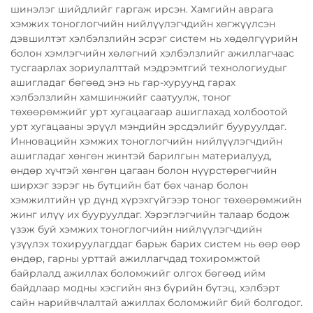
шинэлэг шийдлийг гаргаж ирсэн. Хамгийн аврага
хэмжих тоноглогчийн нийлүүлэгчдийн хөгжүүлсэн
дэвшилтэт хэлбэлзлийн эсрэг систем нь хөдөлгүүрийн
болон хэмлэгчийн хөлөгний хэлбэлзлийг ажиллагчаас
тусгаарлах зориулалттай мэдрэмтгий технологиудыг
ашигладаг бөгөөд энэ нь гар-хуруунд гарах
хэлбэлзлийн хамшинжийг саатуулж, тоног
төхөөрөмжийг урт хугацаагаар ашиглахад холбоотой
урт хугацааны эрүүл мэндийн эрсдэлийг бууруулдаг.
Инновацийн хэмжих тоноглогчийн нийлүүлэгчдийн
ашигладаг хөнгөн жинтэй барилгын материалууд,
өндөр хүчтэй хөнгөн цагаан болон нүүрстөрөгчийн
ширхэг зэрэг нь бүтцийн бат бөх чанар болон
хэмжилтийн үр дүнд хүрэхгүйгээр тоног төхөөрөмжийн
жинг илүү их бууруулдаг. Хэрэглэгчийн талаар бодож
үзэж буй хэмжих тоноглогчийн нийлүүлэгчдийн
үзүүлэх тохируулагддаг барьж барих систем нь өөр өөр
өндөр, гарны урттай ажиллагчдад тохиромжтой
байрлалд ажиллах боломжийг олгох бөгөөд ийм
байдлаар модны хэсгийн янз бүрийн бүтэц, хэлбэрт
сайн нарийвчлалтай ажиллах боломжийг бий болгодог.