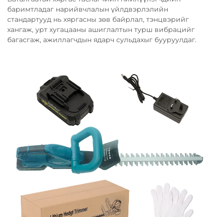
баримтладаг нарийвчлалын үйлдвэрлэлийн
стандартууд нь хяргасны зөв байрлал, тэнцвэрийг
хангаж, урт хугацааны ашиглалтын турш вибрацийг
багасгаж, ажиллагчдын ядарч сульдахыг бууруулдаг.