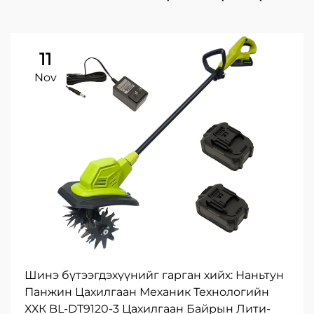
11
Nov
Шинэ бүтээгдэхүүнийг гарган хийх: Наньтун
Панжин Цахилгаан Механик Технологийн
ХХК BL-DT9120-3 Цахилгаан Байрын Лити-