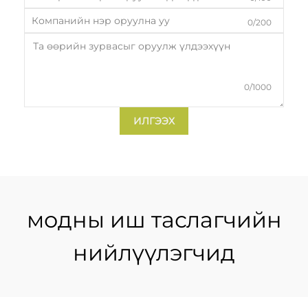
0/200
0/1000
ИЛГЭЭХ
модны иш таслагчийн
нийлүүлэгчид