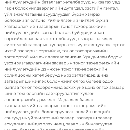
нийлүүлэгчдийн баталгаат хөтөлбөрүүд нь хэвтэх үед
гарч болох үйлдвэрлэлийн дутагдал, хэсгийн гэмтэл,
үйл ажиллагааны асуудлуудыг бүрэн хамрах
боломжийг олгоно. Үйлчилгээний чиглэл бүхий
хязгаарлагчийн засварын тоног төхөөрөмжийн
нийлүүлэгчдийн санал болгож буй урьдчилан
сэргийлэх засварын хөтөлбөрүүд нь хэрэглэгчдэд
системтэй засварын хуваарь хөгжүүлэхэд тусалж, өртөг
ихтэй засварыг сэргийлж, тоног төхөөрөмжийн
тогтвортой үйл ажиллагааг хангана. Урьдчилан бодож
үзсэн хязгаарлагчийн засварын тоног төхөөрөмжийн
нийлүүлэгчдийн дэмжсэн тоног төхөөрөмжийн
солилцооны хөтөлбөрүүд нь хэрэглэгчдэд шинэ
загварыг шинэчлэх боломжийг олгох бөгөөд одоо
байгаа тоног төхөөрөмжид зохих үнэ цэнэ олгох замаар
шинэ технологийн сайжруулалтыг хүлээн
зөвшөөрөхийг дэмждэг. Мэдээлэл баялаг
хязгаарлагчийн засварын тоног төхөөрөмжийн
нийлүүлэгчдийн боловсруулсан онлайн нөөцийн
сангууд нь үйлчилгээний заавар, засварын заавар,
асуудлыг шийдвэрлэх нөөц, зааврын бичлэгүүдэд
хандах боломжийг олгох бөгөөд хэрэглэгчийн