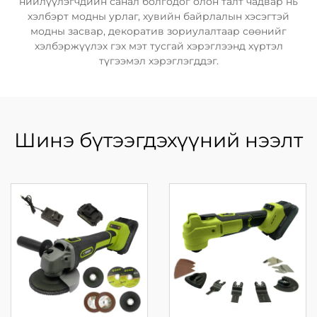
нийлүүлэгчдийн санал болгодог олон талт чадвар нь
хэлбэрт модны урлаг, хувийн байрлалын хэсэгтэй
модны засвар, декоратив зориулалтаар сөөнийг
хэлбэржүүлэх гэх мэт тусгай хэрэглээнд хүртэл
түгээмэл хэрэглэгддэг.
Шинэ бүтээгдэхүүний нээлт