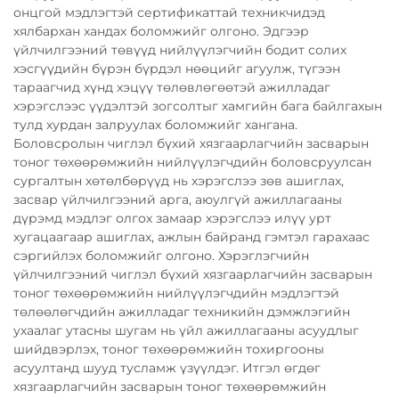
онцгой мэдлэгтэй сертификаттай техникчидэд
хялбархан хандах боломжийг олгоно. Эдгээр
үйлчилгээний төвүүд нийлүүлэгчийн бодит солих
хэсгүүдийн бүрэн бүрдэл нөөцийг агуулж, түгээн
тараагчид хүнд хэцүү төлөвлөгөөтэй ажилладаг
хэрэгслээс үүдэлтэй зогсолтыг хамгийн бага байлгахын
тулд хурдан залруулах боломжийг хангана.
Боловсролын чиглэл бүхий хязгаарлагчийн засварын
тоног төхөөрөмжийн нийлүүлэгчдийн боловсруулсан
сургалтын хөтөлбөрүүд нь хэрэгслээ зөв ашиглах,
засвар үйлчилгээний арга, аюулгүй ажиллагааны
дүрэмд мэдлэг олгох замаар хэрэгслээ илүү урт
хугацаагаар ашиглах, ажлын байранд гэмтэл гарахаас
сэргийлэх боломжийг олгоно. Хэрэглэгчийн
үйлчилгээний чиглэл бүхий хязгаарлагчийн засварын
тоног төхөөрөмжийн нийлүүлэгчдийн мэдлэгтэй
төлөөлөгчдийн ажилладаг техникийн дэмжлэгийн
ухаалаг утасны шугам нь үйл ажиллагааны асуудлыг
шийдвэрлэх, тоног төхөөрөмжийн тохиргооны
асуултанд шууд тусламж үзүүлдэг. Итгэл өгдөг
хязгаарлагчийн засварын тоног төхөөрөмжийн