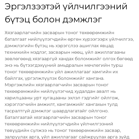
Эргэлзээтэй үйлчилгээний
бүтэц болон дэмжлэг
Хязгаарлагчийн засварын тоног төхөөрөмжийн
баталгаат нийлүүлэгчдийн өргөн хүрээгээрх үйлчилгээ,
дэмжлэгийн бүтэц нь хэрэгслээ ашиглах явцад
техникийн мэдлэг, засварын нөөц, үйл ажиллагааны
зөвлөгөөнд хязгааргүй хандах боломжийг олгох бөгөөд
энэ нь бүтээгдэхүүний амьдралын мөчлөгийн турш
тоног төхөөрөмжийн үйл ажиллагааг хамгийн их
байлгах, үргэлжлүүлэх боломжийг хангана.
Мэргэжлийн хязгаарлагчийн засварын тоног
төхөөрөмжийн нийлүүлэгчид худалдан авалт нь
харилцааны урт хугацааны эхлэл гэдгийг ойлгож,
хэрэглэгчийн амжилт, хангамжийг хангахын тулд
тасралтгүй дэмжлэг шаардлагатайг ойлгоно.
Баталгаатай хязгаарлагчийн засварын тоног
төхөөрөмжийн нийлүүлэгчдийн үйлчилгээний
төвүүдийн сүлжээ нь тоног төхөөрөмжийн засвар,
залруулах арга, үйл ажиллагааг сайжруулах арга зүйд