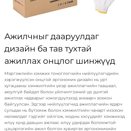
Ажилчныг дааруулдаг
дизайн ба тав тухтай
ажиллах онцлог шинжүүд
Мэргэжлийн хэмжих тоноглогчийн нийлүүлэгчдийн
хэрэгжүүлсэн онцгой эргономик дизайн нь урт
хугацааны хэмжилтийн үеэр ажиллагчийн таашаал,
аюулгүй байдал болон үйлчилгээний үр дүнтэй
ажиллах чадварыг нэмэгдүүлэхэд анхаарч зохион
байгуулсан. Эдгээр нийлүүлэгчид ажиллагчийн ядарч
сульдах нь бүтээмж болон хэмжилтийн чанарт ихээхэн
нөлөөлдөг гэдгийг ойлгож, модны хэсүүдийг хэмжихэд
илүү хүнд даацын ажлаас илүү удирдах боломжтой
цэцэрлэгийн ажил болгон хувиргах эргономикийн