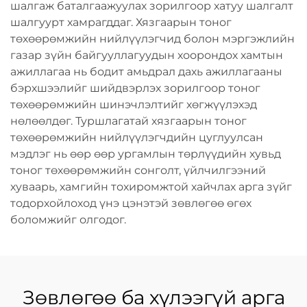
шалгаж баталгаажуулах зорилгоор хатуу шалгалт
шалгуурт хамрагддаг. Хязгаарын тоног
төхөөрөмжийн нийлүүлэгчид болон мэргэжлийн
газар зүйн байгууллагуудын хоорондох хамтын
ажиллагаа нь бодит амьдрал дахь ажиллагааны
бэрхшээлийг шийдвэрлэх зорилгоор тоног
төхөөрөмжийн шинэчлэлтийг хөгжүүлэхэд
нөлөөлдөг. Туршлагатай хязгаарын тоног
төхөөрөмжийн нийлүүлэгчдийн цуглуулсан
мэдлэг нь өөр өөр ургамлын төрлүүдийн хувьд
тоног төхөөрөмжийн сонголт, үйлчилгээний
хуваарь, хамгийн тохиромжтой хайчлах арга зүйг
тодорхойлоход үнэ цэнэтэй зөвлөгөө өгөх
боломжийг олгодог.
Зөвлөгөө ба хүлээгүй арга