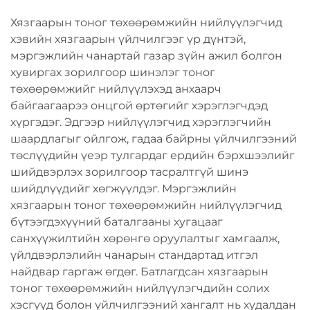
хувьсах хурдтай, дахин
үйлдвэрийн гарын
Хязгаарын тоног төхөөрөмжийн нийлүүлэгчид
ашиглах зориулалтын
хэрэгсэл
хэвийн хязгаарын үйлчилгээг үр дүнтэй,
хэрэгсэл
мэргэжлийн чанартай газар зүйн ажил болгон
хувиргах зорилгоор шинэлэг тоног
төхөөрөмжийг нийлүүлэхэд анхаарч
байгаагаарээ онцгой өртөгийг хэрэглэгчдэд
хүргэдэг. Эдгээр нийлүүлэгчид хэрэглэгчийн
шаардлагыг ойлгож, гадаа байрны үйлчилгээний
төслүүдийн үеэр тулгардаг ердийн бэрхшээлийг
шийдвэрлэх зорилгоор тасралтгүй шинэ
шийдлүүдийг хөгжүүлдэг. Мэргэжлийн
хязгаарын тоног төхөөрөмжийн нийлүүлэгчид
бүтээгдэхүүний баталгааны хугацааг
санхүүжилтийн хөрөнгө оруулалтыг хамгаалж,
үйлдвэрлэлийн чанарын стандартад итгэл
найдвар гаргаж өгдөг. Батлагдсан хязгаарын
тоног төхөөрөмжийн нийлүүлэгчдийн солих
хэсгүүд болон үйлчилгээний хангалт нь худалдан