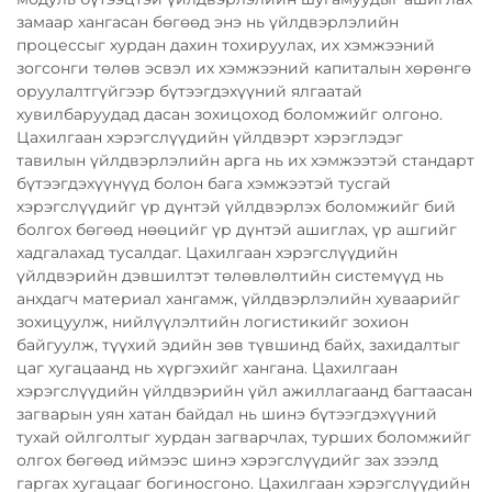
замаар хангасан бөгөөд энэ нь үйлдвэрлэлийн
процессыг хурдан дахин тохируулах, их хэмжээний
зогсонги төлөв эсвэл их хэмжээний капиталын хөрөнгө
оруулалтгүйгээр бүтээгдэхүүний ялгаатай
хувилбаруудад дасан зохицоход боломжийг олгоно.
Цахилгаан хэрэгслүүдийн үйлдвэрт хэрэглэдэг
тавилын үйлдвэрлэлийн арга нь их хэмжээтэй стандарт
бүтээгдэхүүнүүд болон бага хэмжээтэй тусгай
хэрэгслүүдийг үр дүнтэй үйлдвэрлэх боломжийг бий
болгох бөгөөд нөөцийг үр дүнтэй ашиглах, үр ашгийг
хадгалахад тусалдаг. Цахилгаан хэрэгслүүдийн
үйлдвэрийн дэвшилтэт төлөвлөлтийн системүүд нь
анхдагч материал хангамж, үйлдвэрлэлийн хуваарийг
зохицуулж, нийлүүлэлтийн логистикийг зохион
байгуулж, түүхий эдийн зөв түвшинд байх, захидалтыг
цаг хугацаанд нь хүргэхийг хангана. Цахилгаан
хэрэгслүүдийн үйлдвэрийн үйл ажиллагаанд багтаасан
загварын уян хатан байдал нь шинэ бүтээгдэхүүний
тухай ойлголтыг хурдан загварчлах, турших боломжийг
олгох бөгөөд иймээс шинэ хэрэгслүүдийг зах зээлд
гаргах хугацааг богиносгоно. Цахилгаан хэрэгслүүдийн