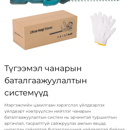
Түгээмэл чанарын
баталгаажуулалтын
системүүд
Мэргэжлийн цахилгаан хэрэгслэл үйлдвэрлэх
үйлдвэрт нэвтрүүлсэн нийтлэг чанарын
баталгаажуулалтын систем нь эрчимтэй туршилтын
аргачлал, тасралтгүй сайжруулах ажлын явцад
үндэслэн гайхалтай бүтээгдэхүүний найдвартай байдал,