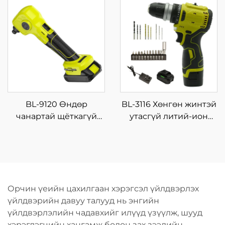
хяналттой, өндөр
далавчтай хавтан,
чанартай полировлэх
хэмнэлттэй утасгүй
шлифмашин,
олон зориулалтын
цэнэглэгддэг,
хэрэгсэл
щёткагүй моторт
BL-9120 Өндөр
BL-3116 Хөнгөн жинтэй
чанартай щёткагүй
утасгүй литий-ион
моторт, эргэх
цацраг шурхай 16.8V, 4
чиглэлтэй, утасгүй
нэмэлт солбисортой,
хаммер дриль, дахин
гэр дээрх DIY болон
ашиглах зориулалтын
шуруунд ороох
цэнэглэгддэг хүчний
хэрэгсэл
Орчин үеийн цахилгаан хэрэгсэл үйлдвэрлэх
хэрэгсэл
үйлдвэрийн давуу талууд нь энгийн
үйлдвэрлэлийн чадавхийг илүүд үзүүлж, шууд
хэрэглэгчийн хангамж болон зах зээлийн