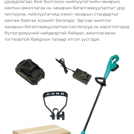
удирдлагаас бий болгосон нийлүүлэгчийн чанарын
хамтын ажиллагаа нь чанарын баталгаажуулалтыг урд
чиглүүлж, нийлүүлэгчид ижил чанарын стандартыг
хангаж байгаа эсэхийг баталдаг. Эдгээр нийтлэг
чанарын баталгаажуулалтын системүүд нь хэрэглэгчдэд
бүтээгдэхүүний найдвартай байдал, ажиллагааны
тогтвортой байдлын талаар итгэл үүсгэдэг.