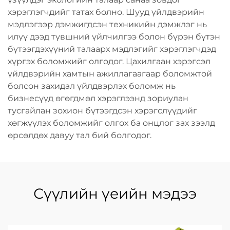
хэрэглэгчдийг татах болно. Шууд үйлдвэрийн
мэдлэгээр дэмжигдсэн техникийн дэмжлэг нь
илүү дээд түвшний үйлчилгээ болон бүрэн бүтэн
бүтээгдэхүүний талаарх мэдлэгийг хэрэглэгчдэд
хүргэх боломжийг олгодог. Цахилгаан хэрэгсэл
үйлдвэрийн хамтын ажиллагаагаар боломжтой
болсон захидал үйлдвэрлэх боломж нь
бизнесүүд өгөгдмөл хэрэглээнд зориулан
тусгайлан зохион бүтээгдсэн хэрэгслүүдийг
хөгжүүлэх боломжийг олгох ба онцлог зах зээлд
өрсөлдөх давуу тал бий болгодог.
Сүүлийн үеийн мэдээ