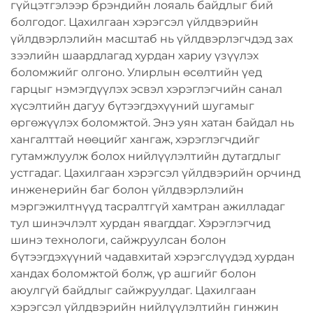
гүйцэтгэлээр брэндийн лояаль байдлыг бий
болгодог. Цахилгаан хэрэгсэл үйлдвэрийн
үйлдвэрлэлийн масштаб нь үйлдвэрлэгчдэд зах
зээлийн шаардлагад хурдан хариу үзүүлэх
боломжийг олгоно. Улирлын өсөлтийн үед
гарцыг нэмэгдүүлэх эсвэл хэрэглэгчийн санал
хүсэлтийн дагуу бүтээгдэхүүний шугамыг
өргөжүүлэх боломжтой. Энэ уян хатан байдал нь
хангалттай нөөцийг хангаж, хэрэглэгчдийг
гутамжлуулж болох нийлүүлэлтийн дутагдлыг
устгадаг. Цахилгаан хэрэгсэл үйлдвэрийн орчинд
инженерийн баг болон үйлдвэрлэлийн
мэргэжилтнүүд тасралтгүй хамтран ажилладаг
тул шинэчлэлт хурдан явагддаг. Хэрэглэгчид
шинэ технологи, сайжруулсан болон
бүтээгдэхүүний чадавхитай хэрэгслүүдэд хурдан
хандах боломжтой болж, үр ашгийг болон
аюулгүй байдлыг сайжруулдаг. Цахилгаан
хэрэгсэл үйлдвэрийн нийлүүлэлтийн гинжин