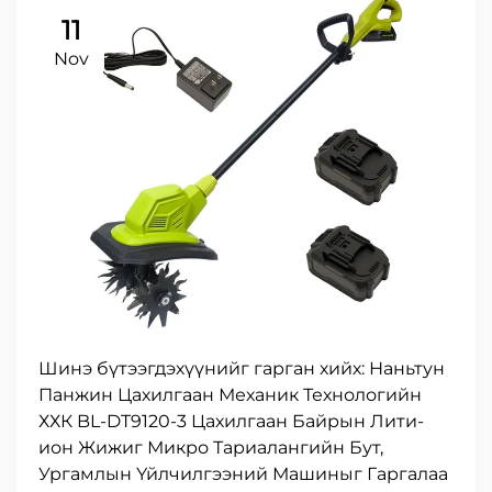
11
Nov
Шинэ бүтээгдэхүүнийг гарган хийх: Наньтун
Панжин Цахилгаан Механик Технологийн
ХХК BL-DT9120-3 Цахилгаан Байрын Лити-
ион Жижиг Микро Тариалангийн Бут,
Ургамлын Үйлчилгээний Машиныг Гаргалаа