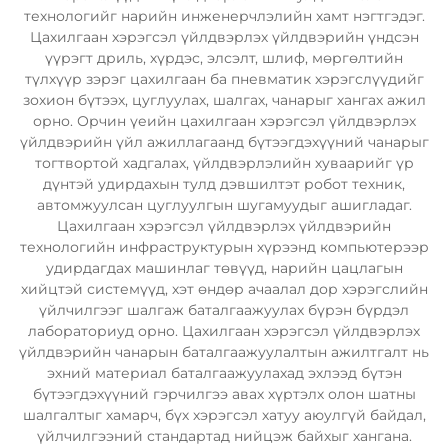
технологийг нарийн инженерчлэлийн хамт нэгтгэдэг.
Цахилгаан хэрэгсэл үйлдвэрлэх үйлдвэрийн үндсэн
үүрэгт дриль, хүрдэс, элсэлт, шлиф, мөргөлтийн
түлхүүр зэрэг цахилгаан ба пневматик хэрэгслүүдийг
зохион бүтээх, цуглуулах, шалгах, чанарыг хангах ажил
орно. Орчин үеийн цахилгаан хэрэгсэл үйлдвэрлэх
үйлдвэрийн үйл ажиллагаанд бүтээгдэхүүний чанарыг
тогтвортой хадгалах, үйлдвэрлэлийн хуваарийг үр
дүнтэй удирдахын тулд дэвшилтэт робот техник,
автомжуулсан цуглуулгын шугамуудыг ашигладаг.
Цахилгаан хэрэгсэл үйлдвэрлэх үйлдвэрийн
технологийн инфраструктурын хүрээнд компьютерээр
удирдагдах машинлаг төвүүд, нарийн цацлагын
хийцтэй системүүд, хэт өндөр ачаалал дор хэрэгслийн
үйлчилгээг шалгаж баталгаажуулах бүрэн бүрдэл
лабораториуд орно. Цахилгаан хэрэгсэл үйлдвэрлэх
үйлдвэрийн чанарын баталгаажуулалтын ажилтгалт нь
эхний материал баталгаажуулахад эхлээд бүтэн
бүтээгдэхүүний гэрчилгээ авах хүртэлх олон шатны
шалгалтыг хамарч, бүх хэрэгсэл хатуу аюулгүй байдал,
үйлчилгээний стандартад нийцэж байхыг хангана.