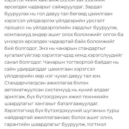
өрсөлдөх чадварыг сайжруулдаг. Зардал
бууруулах нь гол давуу тал бөгөөд цахилгаан
хэрэгсэл үйлдвэрлэх үйлдвэрийн урсгалт
процесс нь үйлдвэрлэлийн зардлыг бууруулж,
компаниуд өндөр ашиг олох боломжийг олгох ба
үнээрээ өрсөлдөх чадвартай байх боломжийг
бий болгодог. Энэ нь чанарын стандартыг
хугалахгүйгээр хэрэглэгчдэд хямд хэрэгслүүдийг
санал болгодог. Чанарын тогтвортой байдал нь
сайн удирдагддаг цахилгаан хэрэгсэл
үйлдвэрийн өөр нэг чухал давуу тал юм.
Стандарчлагдсан ажиллагаа болон
автоматжуулсан системүүд нь хүний алдааг
арилгаж, бүх бүтээгдэхүүн ижил техникийн
шаардлагыг хангахыг баталгаажуулдаг.
Хэрэглэгчид бүх бүтээгдэхүүний шугамын турш
найдвартай ажиллагаанаас болох ашиг олно,
гарантийн шаардлагыг бууруулж, тогтмол