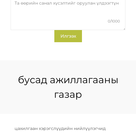
0/1000
Илгээх
бусад ажиллагааны
газар
цахилгаан хэрэгслүүдийн нийлүүлэгчид