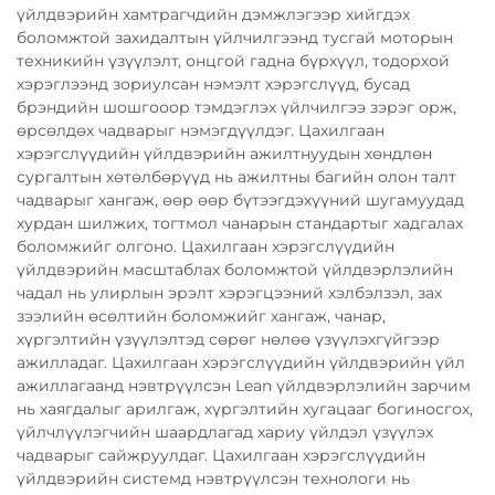
үйлдвэрийн хамтрагчдийн дэмжлэгээр хийгдэх
боломжтой захидалтын үйлчилгээнд тусгай моторын
техникийн үзүүлэлт, онцгой гадна бүрхүүл, тодорхой
хэрэглээнд зориулсан нэмэлт хэрэгслүүд, бусад
брэндийн шошгооор тэмдэглэх үйлчилгээ зэрэг орж,
өрсөлдөх чадварыг нэмэгдүүлдэг. Цахилгаан
хэрэгслүүдийн үйлдвэрийн ажилтнуудын хөндлөн
сургалтын хөтөлбөрүүд нь ажилтны багийн олон талт
чадварыг хангаж, өөр өөр бүтээгдэхүүний шугамуудад
хурдан шилжих, тогтмол чанарын стандартыг хадгалах
боломжийг олгоно. Цахилгаан хэрэгслүүдийн
үйлдвэрийн масштаблах боломжтой үйлдвэрлэлийн
чадал нь улирлын эрэлт хэрэгцээний хэлбэлзэл, зах
зээлийн өсөлтийн боломжийг хангаж, чанар,
хүргэлтийн үзүүлэлтэд сөрөг нөлөө үзүүлэхгүйгээр
ажилладаг. Цахилгаан хэрэгслүүдийн үйлдвэрийн үйл
ажиллагаанд нэвтрүүлсэн Lean үйлдвэрлэлийн зарчим
нь хаягдалыг арилгаж, хүргэлтийн хугацааг богиносгох,
үйлчлүүлэгчийн шаардлагад хариу үйлдэл үзүүлэх
чадварыг сайжруулдаг. Цахилгаан хэрэгслүүдийн
үйлдвэрийн системд нэвтрүүлсэн технологи нь