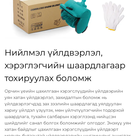
Нийлмэл үйлдвэрлэл,
хэрэглэгчийн шаардлагаар
тохируулах боломж
Орчин үеийн цахилгаан хэрэгслүүдийн үйлдвэрийн
уян хатан үйлдвэрлэл, захидалтын боломж нь
үйлдвэрлэгчдэд зах зээлийн шаардлагад уялдуулан
хариу үйлдэл үзүүлэх, мөн үйлчлүүлэгчийн тодорхой
шаардлага, тухайн салбарын хэрэглээнд нийцсэн
шийдлийг санал болгох боломжийг олгодог. Энэхүү уян
хатан байдлыг цахилгаан хэрэгслүүдийн үйлдвэрт
модуль бүтээцтэй үйлдвэрлэлийн шугамуудыг ашиглах