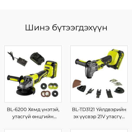
Шинэ бүтээгдэхүүн
BL-6200 Хямд үнэтэй,
BL-TD3121 Үйлдвэрийн
утасгүй өнцгийн
эх үүсвэр 21V утасгүй
шлифмашин, тоон
цахилгаан хэлбэлзэх
дэлгэцтэй, хурдны
хутга, олон үйлдэлт