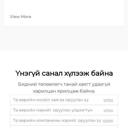
View More
Үнэгүй санал хүлээж байна
Бидний төлөөлөгч танай хаягт удахгүй
харилцан ярилцаж байна.
0/100
0/100
0/200