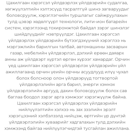
Цахилгаан хэрэгсэл үйлдвэрлэх үйлдвэрийн судалгаа,
хөгжүүлэлтийн хэлтэсүүд тасралтгүй шинэ загваруудыг
боловсруулж, хэрэглэгчийн туршлагыг сайжруулахын
тулд цэвэр хөдөлгүүрт технологи, лити-ион батарейн
систем, хэрэглээнд тохиромжтой байдал зэрэг шинэлэг
шийдлүүдийг нэвтрүүлдэг. Цахилгаан хэрэгсэл
үйлдвэрлэх үйлдвэрийн бүтээгдэхүүний хэрэглээ нь
мэргэжлийн барилгын талбай, автомашины засварын
газар, мебелийн үйлдвэрлэл, дэлхий ерөөн даяарх
амны аж үйлдвэрт хүртэл өргөн хүрээг хамардаг. Орчин
үед цахилгаан хэрэгсэл үйлдвэрлэх үйлдвэрийн үйл
ажиллагаанд орчин үеийн орчны асуудлууд илүү чухал
болох болсноор олон үйлдвэрүүд тогтвортой
үйлдвэрлэлийн арга барил, энерги хэмнэх
үйлдвэрлэлийн аргууд, дахин боловсруулж болох сав
баглаа боодол зэрэг арга хэмжээг хэрэгжүүлж байна.
Цахилгаан хэрэгсэл үйлдвэрлэх үйлдвэрийн
нийлүүлэлтийн хэлхээ нь зах зээлийн эрэлт
хэрэгцээний хэлбэлзэлд нийцэж, өртгийн үр дүнтэй
үйлдвэрлэлийн хуваарийг хадгалахын тулд дэлхийн
хэмжээнд байгаа нийлүүлэгчидтэй тусгайлан ажиллана.