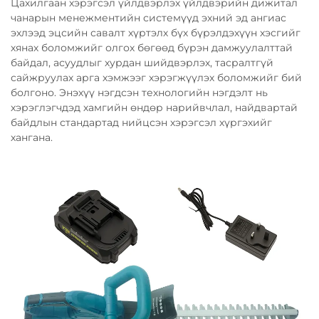
Цахилгаан хэрэгсэл үйлдвэрлэх үйлдвэрийн дижитал
чанарын менежментийн системүүд эхний эд ангиас
эхлээд эцсийн савалт хүртэлх бүх бүрэлдэхүүн хэсгийг
хянах боломжийг олгох бөгөөд бүрэн дамжуулалттай
байдал, асуудлыг хурдан шийдвэрлэх, тасралтгүй
сайжруулах арга хэмжээг хэрэгжүүлэх боломжийг бий
болгоно. Энэхүү нэгдсэн технологийн нэгдэлт нь
хэрэглэгчдэд хамгийн өндөр нарийвчлал, найдвартай
байдлын стандартад нийцсэн хэрэгсэл хүргэхийг
хангана.