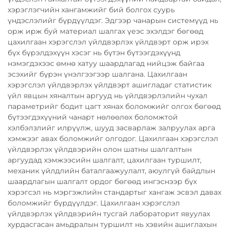
хэрэглэгчийн хангамжийг бий болгох суурь
үндэслэлийг бүрдүүлдэг. Эдгээр чанарын системүүд нь
орж ирж буй материал шалгах үеэс эхэлдэг бөгөөд
цахилгаан хэрэгслэл үйлдвэрлэх үйлдвэрт орж ирэх
бүх бүрэлдэхүүн хэсэг нь бүтэн бүтээгдэхүүнд
нэмэгдэхээс өмнө хатуу шаардлагад нийцэж байгаа
эсэхийг бүрэн үнэлгээгээр шалгана. Цахилгаан
хэрэгслэл үйлдвэрлэх үйлдвэрт ашигладаг статистик
үйл явцын хяналтын аргууд нь үйлдвэрлэлийн чухал
параметрийг бодит цагт хянах боломжийг олгох бөгөөд
бүтээгдэхүүний чанарт нөлөөлөх боломжтой
хэлбэлзлийг илрүүлж, шууд засварлаж залруулах арга
хэмжээг авах боломжийг олгодог. Цахилгаан хэрэгслэл
үйлдвэрлэх үйлдвэрийн олон шатны шалгалтын
аргуудад хэмжээсийн шалгалт, цахилгаан туршилт,
механик үйлдлийн баталгаажуулалт, аюулгүй байдлын
шаардлагын шалгалт ордог бөгөөд ингэснээр бүх
хэрэгсэл нь мэргэжлийн стандартыг хангаж эсвэл давах
боломжийг бүрдүүлдэг. Цахилгаан хэрэгслэл
үйлдвэрлэх үйлдвэрийн тусгай лабораторит явуулах
хурдасгасан амьдралын туршилт нь хэвийн ашиглахын