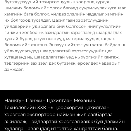
бүтээгдэхүүний тохиргоонуудын хооронд хурдан
шилжих боломжийг олгох бөгөөд суурилуулах хугацааг
хамгийн бага болгох, үйлдвэрлэлийн чадалыг хамгийн
их болгоход тусалдаг. Цахилгаан хэрэгслүүдийн
үйлдвэрийн удирдлага бий болгосон нийлүүлэлтийн
гинжин холбоо нь захидалтын хэрэглээнд шаардагдах
тусгай бүрэлдэхүүн хэсгүүд, материалуудад хандах
боломжийг хангана. Энэхүү нийтлэг уян хатан байдал нь
үйлчлүүлэгчдэд шаардлагатай хэрэгслүүдийг цаг
хугацаанд нь, шаардлагатай үед нь хүргэхийг хангаж,
тэдгээрийн зах зээл дэх бүтээмж, өрсөлдөх чадварыг
дэмждэг.
Наньтун Панжин Цахилгаан Механик
Технологийн ХХК нь цоорхоргүй цахилгаан
хэрэгсэл экспортоор найман жил салбартаа
ажиллаж, найдвартай хэрэгсэл хайж буй дэлхийн
худалдан авагчдад итгэлтэй хандалттай байна.