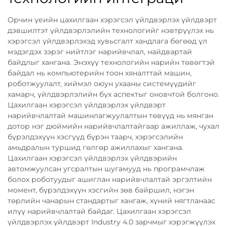
Орчин үеийн цахилгаан хэрэгсэл үйлдвэрлэх үйлдвэрт
дэвшилтэт үйлдвэрлэлийн технологийг нэвтрүүлэх нь
хэрэгсэл үйлдвэрлэхэд хувьсгалт хандлага бөгөөд үл
мэдэгдэх зэрэг нийтлэг нарийвчлал, найдвартай
байдлыг хангана. Энэхүү технологийн нарийн төвөгтэй
байдал нь компьютерийн тоон хяналттай машин,
роботжуулалт, хиймэл оюун ухааны системүүдийг
хамарч, үйлдвэрлэлийн бүх аспектыг оновчтой болгоно.
Цахилгаан хэрэгсэл үйлдвэрлэх үйлдвэрт
нарийвчлалтай машинлагжуулалтын төвүүд нь мянган
дотор нэг дюймийн нарийвчлалтайгаар ажиллаж, чухал
бүрэлдэхүүн хэсгүүд бүрэн таарч, хэрэгсэлийн
амьдралын туршид гөлгөр ажиллахыг хангана.
Цахилгаан хэрэгсэл үйлдвэрлэх үйлдвэрийн
автомжуулсан угсралтын шугамууд нь програмчлаж
болох роботуудыг ашиглан нарийвчлалтай эргэлтийн
момент, бүрэлдэхүүн хэсгийн зөв байршил, нэгэн
төрлийн чанарын стандартыг хангаж, хүний нягтланаас
илүү нарийвчлалтай байдаг. Цахилгаан хэрэгсэл
үйлдвэрлэх үйлдвэрт Industry 4.0 зарчмыг хэрэгжүүлэх