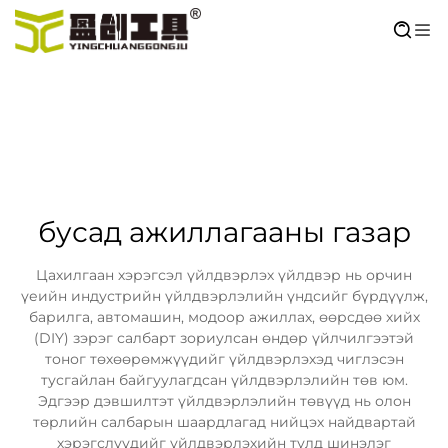
бусад ажиллагааны газар
Цахилгаан хэрэгсэл үйлдвэрлэх үйлдвэр нь орчин
үеийн индустрийн үйлдвэрлэлийн үндсийг бүрдүүлж,
барилга, автомашин, модоор ажиллах, өөрсдөө хийх
(DIY) зэрэг салбарт зориулсан өндөр үйлчилгээтэй
тоног төхөөрөмжүүдийг үйлдвэрлэхэд чиглэсэн
тусгайлан байгуулагдсан үйлдвэрлэлийн төв юм.
Эдгээр дэвшилтэт үйлдвэрлэлийн төвүүд нь олон
төрлийн салбарын шаардлагад нийцэх найдвартай
хэрэгслүүдийг үйлдвэрлэхийн тулд шинэлэг