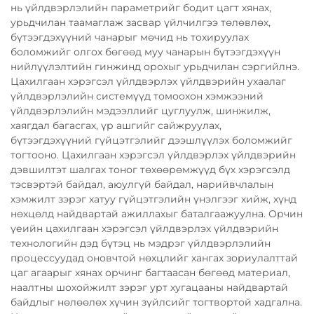
нь үйлдвэрлэлийн параметрийг бодит цагт хянах,
урьдчилан таамаглаж засвар үйлчилгээ төлөвлөх,
бүтээгдэхүүний чанарыг мөчид нь тохируулах
боломжийг олгох бөгөөд муу чанарын бүтээгдэхүүн
нийлүүлэлтийн гинжинд орохыг урьдчилан сэргийлнэ.
Цахилгаан хэрэгсэл үйлдвэрлэх үйлдвэрийн ухаалаг
үйлдвэрлэлийн системүүд томоохон хэмжээний
үйлдвэрлэлийн мэдээллийг цуглуулж, шинжилж,
хаягдал багасгах, үр ашгийг сайжруулах,
бүтээгдэхүүний гүйцэтгэлийг дээшлүүлэх боломжийг
тогтооно. Цахилгаан хэрэгсэл үйлдвэрлэх үйлдвэрийн
дэвшилтэт шалгах тоног төхөөрөмжүүд бүх хэрэгсэлд
тэсвэртэй байдал, аюулгүй байдал, нарийвчлалын
хэмжилт зэрэг хатуу гүйцэтгэлийн үнэлгээг хийж, хүнд
нөхцөлд найдвартай ажиллахыг баталгаажуулна. Орчин
үеийн цахилгаан хэрэгсэл үйлдвэрлэх үйлдвэрийн
технологийн дэд бүтэц нь мэдрэг үйлдвэрлэлийн
процессуудад оновчтой нөхцлийг хангах зориулалттай
цаг агаарыг хянах орчинг багтаасан бөгөөд материал,
наалтны шохойжилт зэрэг урт хугацааны найдвартай
байдлыг нөлөөлөх хүчин зүйлсийг тогтвортой хадгална.