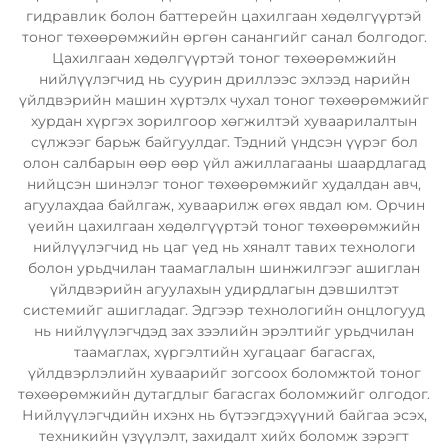
гидравлик болон баттерейн цахилгаан хөдөлгүүртэй
тоног төхөөрөмжийн өргөн санангийг санал болгодог.
Цахилгаан хөдөлгүүртэй тоног төхөөрөмжийн
нийлүүлэгчид нь суурин дриллээс эхлээд нарийн
үйлдвэрийн машин хүртэлх чухал тоног төхөөрөмжийг
хурдан хүргэх зорилгоор хөгжилтэй хуваарилалтын
сүлжээг барьж байгуулдаг. Тэдний үндсэн үүрэг бол
олон салбарын өөр өөр үйл ажиллагааны шаардлагад
нийцсэн шинэлэг тоног төхөөрөмжийг худалдан авч,
агуулахдаа байлгаж, хуваарилж өгөх явдал юм. Орчин
үеийн цахилгаан хөдөлгүүртэй тоног төхөөрөмжийн
нийлүүлэгчид нь цаг үед нь хяналт тавих технологи
болон урьдчилан таамаглалын шинжилгээг ашиглан
үйлдвэрийн агуулахын удирдлагын дэвшилтэт
системийг ашигладаг. Эдгээр технологийн онцлогууд
нь нийлүүлэгчдэд зах зээлийн эрэлтийг урьдчилан
таамаглах, хүргэлтийн хугацааг багасгах,
үйлдвэрлэлийн хуваарийг зогсоох боломжтой тоног
төхөөрөмжийн дутагдлыг багасгах боломжийг олгодог.
Нийлүүлэгчдийн ихэнх нь бүтээгдэхүүний байгаа эсэх,
техникийн үзүүлэлт, захидалт хийх боломж зэрэгт