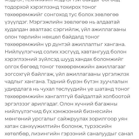
тодорхой хэрэглээнд тохирох тоног
төхөөрөмжийг сонгоход тус болох зөвлөгөө
үзүүлдэг. Мэргэжлийн зөвлөгөө нь алдаатай
худалдан авалтаас сэргийлж, үйл ажиллагааны
олон төрлийн нөхцөл байдалд тоног
төхөөрөмжийн үр дүнтэй ажиллалтыг хангана.
Нийлүүлэгчид солих хэсгүүд, хавтангууд болон
хэрэглээний зүйлсэд шууд хандах боломжийг
олгох бөгөөд тоног төхөөрөмжийн ажиллагааг
зогсохгүй байлгаж, үйл ажиллагааны үргэлжлэх
чадлыг хангана. Тэдний бүрэн бүтэн зуучлалын
удирдлага нь чухал төслүүдийн үе шатанд тоног
төхөөрөмжийн хангалтгүй байдалтай холбоотой
эргэлзээг арилгадаг. Олон хүчний багажны
нийлүүлэгчид бүх хэмжээний бизнесийн
мөнгөний урсгалыг сайжруулах зорилгоор уян
хатан санхүүжилтийн боломж, түрээсийн
хөтөлбөр, лизингийн гэрээний саналуудыг санал