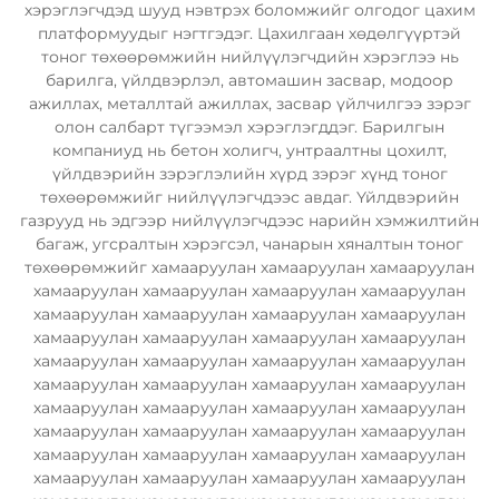
хэрэглэгчдэд шууд нэвтрэх боломжийг олгодог цахим
платформуудыг нэгтгэдэг. Цахилгаан хөдөлгүүртэй
тоног төхөөрөмжийн нийлүүлэгчдийн хэрэглээ нь
барилга, үйлдвэрлэл, автомашин засвар, модоор
ажиллах, металлтай ажиллах, засвар үйлчилгээ зэрэг
олон салбарт түгээмэл хэрэглэгддэг. Барилгын
компаниуд нь бетон холигч, унтраалтны цохилт,
үйлдвэрийн зэрэглэлийн хүрд зэрэг хүнд тоног
төхөөрөмжийг нийлүүлэгчдээс авдаг. Үйлдвэрийн
газрууд нь эдгээр нийлүүлэгчдээс нарийн хэмжилтийн
багаж, угсралтын хэрэгсэл, чанарын хяналтын тоног
төхөөрөмжийг хамааруулан хамааруулан хамааруулан
хамааруулан хамааруулан хамааруулан хамааруулан
хамааруулан хамааруулан хамааруулан хамааруулан
хамааруулан хамааруулан хамааруулан хамааруулан
хамааруулан хамааруулан хамааруулан хамааруулан
хамааруулан хамааруулан хамааруулан хамааруулан
хамааруулан хамааруулан хамааруулан хамааруулан
хамааруулан хамааруулан хамааруулан хамааруулан
хамааруулан хамааруулан хамааруулан хамааруулан
хамааруулан хамааруулан хамааруулан хамааруулан