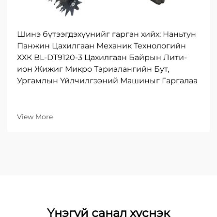
Шинэ бүтээгдэхүүнийг гарган хийх: Наньтун
Панжин Цахилгаан Механик Технологийн
ХХК BL-DT9120-3 Цахилгаан Байрын Лити-
ион Жижиг Микро Тариалангийн Бут,
Ургамлын Үйлчилгээний Машиныг Гаргалаа
View More
Үнэгүй санал хүснэк