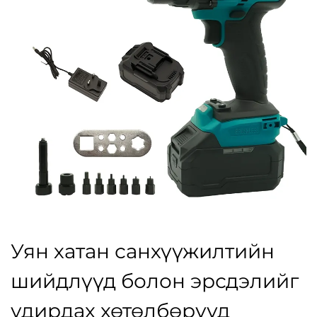
Уян хатан санхүүжилтийн
шийдлүүд болон эрсдэлийг
удирдах хөтөлбөрүүд