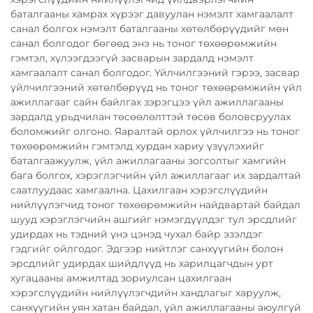
баталгааны хамрах хүрээг давуулан нэмэлт хамгаалалт
санал болгох нэмэлт баталгааны хөтөлбөрүүдийг мөн
санал болгодог бөгөөд энэ нь тоног төхөөрөмжийн
гэмтэл, хүлээгдээгүй засварын зардалд нэмэлт
хамгаалалт санал болгодог. Үйлчилгээний гэрээ, засвар
үйлчилгээний хөтөлбөрүүд нь тоног төхөөрөмжийн үйл
ажиллагааг сайн байлгах зэрэгцээ үйл ажиллагааны
зардалд урьдчилан төсөөлөлттэй төсөв боловсруулах
боломжийг олгоно. Яаралтай орлох үйлчилгээ нь тоног
төхөөрөмжийн гэмтэлд хурдан хариу үзүүлэхийг
баталгаажуулж, үйл ажиллагааны зогсолтыг хамгийн
бага болгох, хэрэглэгчийн үйл ажиллагааг их зардалтай
саатлуудаас хамгаална. Цахилгаан хэрэгслүүдийн
нийлүүлэгчид тоног төхөөрөмжийн найдвартай байдал
шууд хэрэглэгчийн ашгийг нэмэгдүүлдэг тул эрсдлийг
удирдах нь тэдний үнэ цэнэд чухал байр эзэлдэг
гэдгийг ойлгодог. Эдгээр нийтлэг санхүүгийн болон
эрсдлийг удирдах шийдлүүд нь харилцагчдын урт
хугацааны амжилтад зориулсан цахилгаан
хэрэгслүүдийн нийлүүлэгчдийн хандлагыг харуулж,
санхүүгийн уян хатан байдал, үйл ажиллагааны аюулгүй