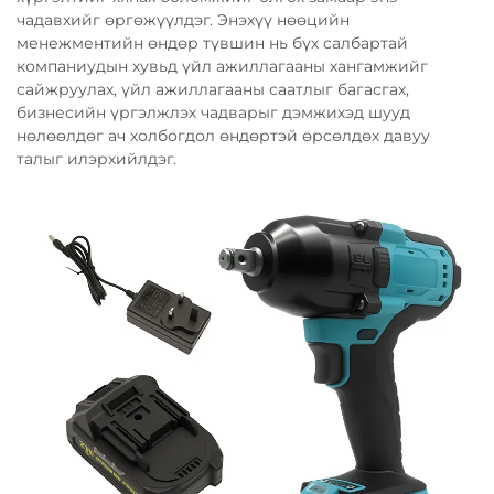
чадавхийг өргөжүүлдэг. Энэхүү нөөцийн
менежментийн өндөр түвшин нь бүх салбартай
компаниудын хувьд үйл ажиллагааны хангамжийг
сайжруулах, үйл ажиллагааны саатлыг багасгах,
бизнесийн үргэлжлэх чадварыг дэмжихэд шууд
нөлөөлдөг ач холбогдол өндөртэй өрсөлдөх давуу
талыг илэрхийлдэг.