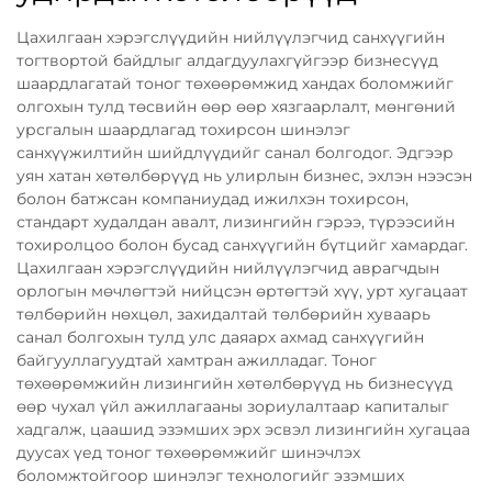
Цахилгаан хэрэгслүүдийн нийлүүлэгчид санхүүгийн
тогтвортой байдлыг алдагдуулахгүйгээр бизнесүүд
шаардлагатай тоног төхөөрөмжид хандах боломжийг
олгохын тулд төсвийн өөр өөр хязгаарлалт, мөнгөний
урсгалын шаардлагад тохирсон шинэлэг
санхүүжилтийн шийдлүүдийг санал болгодог. Эдгээр
уян хатан хөтөлбөрүүд нь улирлын бизнес, эхлэн нээсэн
болон батжсан компаниудад ижилхэн тохирсон,
стандарт худалдан авалт, лизингийн гэрээ, түрээсийн
тохиролцоо болон бусад санхүүгийн бүтцийг хамардаг.
Цахилгаан хэрэгслүүдийн нийлүүлэгчид аврагчдын
орлогын мөчлөгтэй нийцсэн өртөгтэй хүү, урт хугацаат
төлбөрийн нөхцөл, захидалтай төлбөрийн хуваарь
санал болгохын тулд улс даяарх ахмад санхүүгийн
байгууллагуудтай хамтран ажилладаг. Тоног
төхөөрөмжийн лизингийн хөтөлбөрүүд нь бизнесүүд
өөр чухал үйл ажиллагааны зориулалтаар капиталыг
хадгалж, цаашид эзэмших эрх эсвэл лизингийн хугацаа
дуусах үед тоног төхөөрөмжийг шинэчлэх
боломжтойгоор шинэлэг технологийг эзэмших