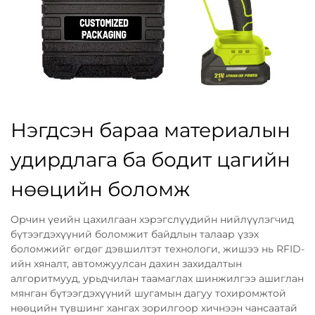
Нэгдсэн бараа материалын
удирдлага ба бодит цагийн
нөөцийн боломж
Орчин үеийн цахилгаан хэрэгслүүдийн нийлүүлэгчид
бүтээгдэхүүний боломжит байдлын талаар үзэх
боломжийг өгдөг дэвшилтэт технологи, жишээ нь RFID-
ийн хяналт, автомжуулсан дахин захидалтын
алгоритмууд, урьдчилан таамаглах шинжилгээ ашиглан
мянган бүтээгдэхүүний шугамын дагуу тохиромжтой
нөөцийн түвшинг хангах зорилгоор хичнээн чансаатай