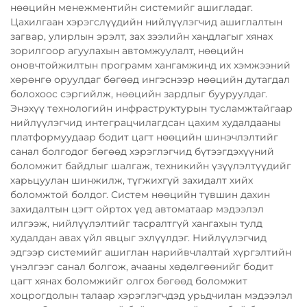
нөөцийн менежментийн системийг ашигладаг.
Цахилгаан хэрэгслүүдийн нийлүүлэгчид ашиглалтын
загвар, улирлын эрэлт, зах зээлийн хандлагыг хянах
зорилгоор агуулахын автомжуулалт, нөөцийн
оновчтойжилтын программ хангамжинд их хэмжээний
хөрөнгө оруулдаг бөгөөд ингэснээр нөөцийн дутагдал
болохоос сэргийлж, нөөцийн зардлыг бууруулдаг.
Энэхүү технологийн инфраструктурын тусламжтайгаар
нийлүүлэгчид интеграцчилагдсан цахим худалдааны
платформуудаар бодит цагт нөөцийн шинэчлэлтийг
санал болгодог бөгөөд хэрэглэгчид бүтээгдэхүүний
боломжит байдлыг шалгаж, техникийн үзүүлэлтүүдийг
харьцуулан шинжилж, түгжихгүй захидалт хийх
боломжтой болдог. Систем нөөцийн түвшин дахин
захидалтын цэгт ойртох үед автоматаар мэдээлэл
илгээж, нийлүүлэлтийг тасралтгүй хангахын тулд
худалдан авах үйл явцыг эхлүүлдэг. Нийлүүлэгчид
эдгээр системийг ашиглан нарийвчлалтай хүргэлтийн
үнэлгээг санал болгож, ачааны хөдөлгөөнийг бодит
цагт хянах боломжийг олгох бөгөөд боломжит
хоцрогдолын талаар хэрэглэгчдэд урьдчилан мэдээлэл