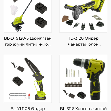
BL-DT9120-3 Цахилгаан
TD-3120 Өндөр
гэр ахуйн литийн-ион
чанартай олон
бага хэмжээний
зориулалтын гар
салхицуулах,
багаж, 18~21V
тариалангийн машин,
цэнэглэгддэг утасгүй
жижиг зоруулалтын
хэлбэлзэх багаж
түрхүүр
BL-YL1108 Өндөр
BL-3116 Хөнгөн жинтэй