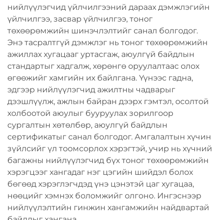
нийлүүлэгчид үйлчилгээний дараах дэмжлэгийн
үйлчилгээ, засвар үйлчилгээ, тоног
төхөөрөмжийн шинэчлэлтийг санал болгодог.
Энэ тасралтгүй дэмжлэг нь тоног төхөөрөмжийн
ажиллах хугацааг уртасгаж, аюулгүй байдлын
стандартыг хадгалж, хөрөнгө оруулалтаас олох
өгөөжийг хамгийн их байлгана. Үүнээс гадна,
эдгээр нийлүүлэгчид ажилтны чадварыг
дээшлүүлж, ажлын байран дээрх гэмтэл, осолтой
холбоотой аюулыг бууруулах зорилгоор
сургалтын хөтөлбөр, аюулгүй байдлын
сертификатыг санал болгодог. Амгалалтын хүчин
зүйлсийг үл тоомсорлох хэрэгтэй, учир нь хүчний
багажны нийлүүлэгчид бүх тоног төхөөрөмжийн
хэрэгцээг хангадаг нэг цэгийн шийдэл болох
бөгөөд хэрэглэгчдэд үнэ цэнэтэй цаг хугацаа,
нөөцийг хэмнэх боломжийг олгоно. Ингэснээр
нийлүүлэлтийн гинжин хангамжийн найдвартай
байдлыг хангана.