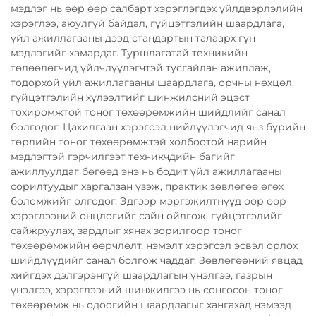
мэдлэг нь өөр өөр салбарт хэрэглэгдэх үйлдвэрлэлийн
хэрэглээ, аюулгүй байдал, гүйцэтгэлийн шаардлага,
үйл ажиллагааны дээд стандартын талаарх гүн
мэдлэгийг хамардаг. Туршлагатай техникийн
төлөөлөгчид үйлчлүүлэгчтэй тусгайлан ажиллаж,
тодорхой үйл ажиллагааны шаардлага, орчны нөхцөл,
гүйцэтгэлийн хүлээлтийг шинжилсний эцэст
тохиромжтой тоног төхөөрөмжийн шийдлийг санал
болгодог. Цахилгаан хэрэгсэл нийлүүлэгчид янз бүрийн
төрлийн тоног төхөөрөмжтэй холбоотой нарийн
мэдлэгтэй гэрчилгээт техникчдийн багийг
ажиллуулдаг бөгөөд энэ нь бодит үйл ажиллагааны
сорилтуудыг харгалзан үзэж, практик зөвлөгөө өгөх
боломжийг олгодог. Эдгээр мэргэжилтнүүд өөр өөр
хэрэглээний онцлогийг сайн ойлгож, гүйцэтгэлийг
сайжруулах, зардлыг хянах зорилгоор тоног
төхөөрөмжийн өөрчлөлт, нэмэлт хэрэгсэл эсвэл орлох
шийдлүүдийг санал болгож чаддаг. Зөвлөгөөний явцад
хийгдэх дэлгэрэнгүй шаардлагын үнэлгээ, газрын
үнэлгээ, хэрэглээний шинжилгээ нь сонгосон тоног
төхөөрөмж нь одоогийн шаардлагыг хангахад нэмээд