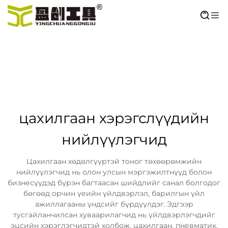
цахилгаан хэрэгслүүдийн
нийлүүлэгчид
Цахилгаан хөдөлгүүртэй тоног төхөөрөмжийн
нийлүүлэгчид нь олон улсын мэргэжилтнүүд болон
бизнесүүдэд бүрэн багтаасан шийдлийг санал болгодог
бөгөөд орчин үеийн үйлдвэрлэл, барилгын үйл
ажиллагааны үндсийг бүрдүүлдэг. Эдгээр
тусгайланчилсан хуваарилагчид нь үйлдвэрлэгчдийг
эцсийн хэрэглэгчидтэй холбож, цахилгаан, пневматик,