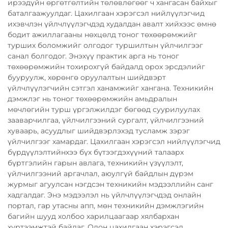
ирээдүйн өргөтгөлтийн төлөвлөгөөг ч хангасан байхыг
баталгаажуулдаг. Цахилгаан хэрэгсэл нийлүүлэгчид
ихэвчлэн үйлчлүүлэгчдэд худалдан авалт хийхээс өмнө
бодит ажиллагааны нөхцөлд тоног төхөөрөмжийг
турших боломжийг олгодог туршилтын үйлчилгээг
санал болгодог. Энэхүү практик арга нь тоног
төхөөрөмжийн тохирохгүй байдалд орох эрсдэлийг
бууруулж, хөрөнгө оруулалтын шийдвэрт
үйлчлүүлэгчийн сэтгэл ханамжийг хангана. Техникийн
дэмжлэг нь тоног төхөөрөмжийн амьдралын
мөчлөгийн турш үргэлжилдэг бөгөөд суурилуулах
зааварчилгаа, үйлчилгээний сургалт, үйлчилгээний
хуваарь, асуудлыг шийдвэрлэхэд тусламж зэрэг
үйлчилгээг хамардаг. Цахилгаан хэрэгсэл нийлүүлэгчид
бүрдүүлэлтийнхээ бүх бүтээгдэхүүний талаарх
бүртгэлийн гарын авлага, техникийн үзүүлэлт,
үйлчилгээний аргачлал, аюулгүй байдлын дүрэм
журмыг агуулсан нэгдсэн техникийн мэдээллийн санг
хадгалдаг. Энэ мэдээлэл нь үйлчлүүлэгчдэд онлайн
портал, гар утасны апп, мөн техникийн дэмжлэгийн
багийн шууд холбоо харилцаагаар хялбархан
хүртээмжтэй байдаг. Олон цахилгаан хэрэгсэл