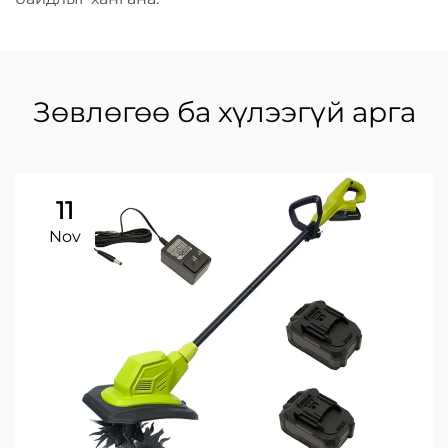
Зөвлөгөө ба хүлээгүй арга
11
Nov