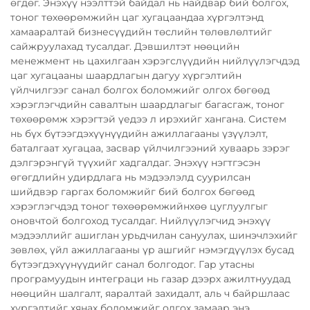
өгдөг. Энэхүү нээлттэй байдал нь найдвар бий болгох,
тоног төхөөрөмжийн цаг хугацаандаа хүргэлтэнд
хамааралтай бизнесүүдийн төслийн төлөвлөлтийг
сайжруулахад тусалдаг. Дэвшилтэт нөөцийн
менежмент нь цахилгаан хэрэгслүүдийн нийлүүлэгчдэд
цаг хугацааны шаардлагын дагуу хүргэлтийн
үйлчилгээг санал болгох боломжийг олгох бөгөөд
хэрэглэгчдийн савалтын шаардлагыг багасгаж, тоног
төхөөрөмж хэрэгтэй үедээ л ирэхийг хангана. Систем
нь бүх бүтээгдэхүүнүүдийн ажиллагааны үзүүлэлт,
баталгаат хугацаа, засвар үйлчилгээний хуваарь зэрэг
дэлгэрэнгүй түүхийг хадгалдаг. Энэхүү нэгтгэсэн
өгөгдлийн удирдлага нь мэдээлэлд суурилсан
шийдвэр гаргах боломжийг бий болгох бөгөөд
хэрэглэгчдэд тоног төхөөрөмжийнхөө цуглуулгыг
оновчтой болгоход тусалдаг. Нийлүүлэгчид энэхүү
мэдээллийг ашиглан урьдчилан сануулах, шинэчлэхийг
зөвлөх, үйл ажиллагааны үр ашгийг нэмэгдүүлэх бусад
бүтээгдэхүүнүүдийг санал болгодог. Гар утасны
програмуудын интеграци нь газар дээрх ажилтнуудад
нөөцийн шалгалт, яаралтай захидалт, аль ч байршлаас
хүргэлтийг хянах боломжийг олгох замаар энэ