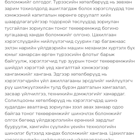
боломжийг олгодог. Түрээсийн хөтөлбөрүүд нь зөвхөн
зарим тохиолдолд ашиглагдаж болох хэрэгслүүдэд том
хэмжээний капиталын хөрөнгө оруулалт хийх
шаардлагагүйгээр тодорхой төслүүдэд зориулан
тусгайлан зориулсан тоног төхөөрөмжид богино
хугацаанд хандах боломжийг олгоно. Цахилгаан
хэрэгслүүдийн нийлүүлэгчид суурин гар багажнаас
эхлэн нарийн үйлдвэрийн машин механизм хүртэлх бүх
юмыг хамарсан өргөн түрээсийн флотыг барьж
байгуулж, хэрэглэгчид түр зуурын тоног төхөөрөмжийн
шийдэл хэрэгтэй үед хангалттай хэмжээгээр
хангамжийг хангана. Эдгээр хөтөлбөрүүд нь
хэрэглэгчдийн үйл ажиллагааны эрсдлийг нийлүүлэгч
рүү шилжүүлэхийн тулд бүрэн даатгалын хамгаалал,
засвар үйлчилгээ, техникийн дэмжлэгийг хамардаг.
Солилцооны хөтөлбөрүүд нь хэрэглэгчдэд шинэ
худалдан авалтанд зориулан зээл авах замаар одоо
байгаа тоног төхөөрөмжийг шинэчлэх боломжийг
олгох бөгөөд үйлдвэрлэлийн ерөнхий зардлыг
бууруулж, хамгийн сүүлийн үеийн технологийн
шинэлэг бүтээлд хандах боломжийг хангана. Цахилгаан
хэрэгслүүдийн нийлүүлэгчид үйлдвэрлэгчийн