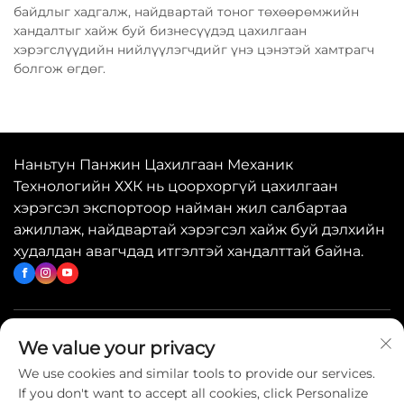
байдлыг хадгалж, найдвартай тоног төхөөрөмжийн
хандалтыг хайж буй бизнесүүдэд цахилгаан
хэрэгслүүдийн нийлүүлэгчдийг үнэ цэнэтэй хамтрагч
болгож өгдөг.
Наньтун Панжин Цахилгаан Механик
Технологийн ХХК нь цоорхоргүй цахилгаан
хэрэгсэл экспортоор найман жил салбартаа
ажиллаж, найдвартай хэрэгсэл хайж буй дэлхийн
худалдан авагчдад итгэлтэй хандалттай байна.
Хурдан холбоосууд
We value your privacy
We use cookies and similar tools to provide our services.
If you don't want to accept all cookies, click Personalize
Холбогдож бүүр