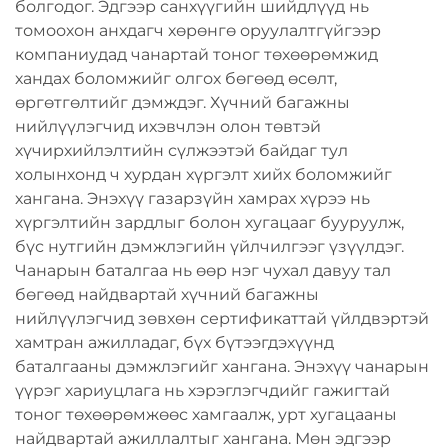
болгодог. Эдгээр санхүүгийн шийдлүүд нь
томоохон анхдагч хөрөнгө оруулалтгүйгээр
компаниудад чанартай тоног төхөөрөмжид
хандах боломжийг олгох бөгөөд өсөлт,
өргөтгөлтийг дэмждэг. Хүчний багажны
нийлүүлэгчид ихэвчлэн олон төвтэй
хүчирхийлэлтийн сүлжээтэй байдаг тул
холынхонд ч хурдан хүргэлт хийх боломжийг
хангана. Энэхүү газарзүйн хамрах хүрээ нь
хүргэлтийн зардлыг болон хугацааг бууруулж,
бүс нутгийн дэмжлэгийн үйлчилгээг үзүүлдэг.
Чанарын баталгаа нь өөр нэг чухал давуу тал
бөгөөд найдвартай хүчний багажны
нийлүүлэгчид зөвхөн сертификаттай үйлдвэртэй
хамтран ажилладаг, бүх бүтээгдэхүүнд
баталгааны дэмжлэгийг хангана. Энэхүү чанарын
үүрэг хариуцлага нь хэрэглэгчдийг гажигтай
тоног төхөөрөмжөөс хамгаалж, урт хугацааны
найдвартай ажиллалтыг хангана. Мөн эдгээр