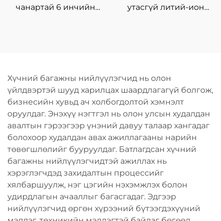
чанартай 6 инчийн
утасгүй литий-ион
мэргэжлийн
цацраг шурхай 16.8V, 4
цэнэглэгддэг утасгүй
нэмэлт солбисортой,
цахилгаан гинжит
гэр дээрх DIY болон
харуул, мод түүхийлэгч
шуруунд ороох
машин, DIY-ийн
хэрэгсэл
Хүчний багажны нийлүүлэгчид нь олон
төвийн гинжит харуул,
үйлдвэртэй шууд харилцах шаардлагагүй болгож,
OEM
бизнесийн хувьд ач холбогдолтой хэмнэлт
оруулдаг. Энэхүү нэгтгэл нь олон улсын худалдан
авалтын гэрээгээр үнэний давуу талаар хангадаг
болохоор худалдан авах ажиллагааны нарийн
төвөгшлөлийг бууруулдаг. Батлагдсан хүчний
багажны нийлүүлэгчидтэй ажиллах нь
хэрэглэгчдэд захидалтын процессийг
хялбаршуулж, нэг цэгийн нэхэмжлэх болон
удирдлагын ачааллыг багасгадаг. Эдгээр
нийлүүлэгчид өргөн хүрээний бүтээгдэхүүний
мэдлэг, техникийн мэдлэгтэй байдаг бөгөөд