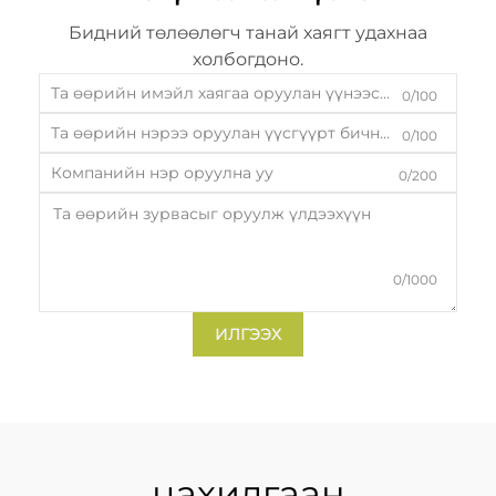
Бидний төлөөлөгч танай хаягт удахнаа
холбогдоно.
0/100
0/100
0/200
0/1000
ИЛГЭЭХ
цахилгаан