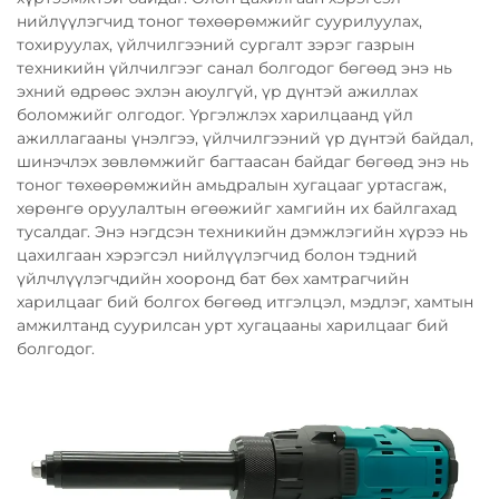
нийлүүлэгчид тоног төхөөрөмжийг суурилуулах,
тохируулах, үйлчилгээний сургалт зэрэг газрын
техникийн үйлчилгээг санал болгодог бөгөөд энэ нь
эхний өдрөөс эхлэн аюулгүй, үр дүнтэй ажиллах
боломжийг олгодог. Үргэлжлэх харилцаанд үйл
ажиллагааны үнэлгээ, үйлчилгээний үр дүнтэй байдал,
шинэчлэх зөвлөмжийг багтаасан байдаг бөгөөд энэ нь
тоног төхөөрөмжийн амьдралын хугацааг уртасгаж,
хөрөнгө оруулалтын өгөөжийг хамгийн их байлгахад
тусалдаг. Энэ нэгдсэн техникийн дэмжлэгийн хүрээ нь
цахилгаан хэрэгсэл нийлүүлэгчид болон тэдний
үйлчлүүлэгчдийн хооронд бат бөх хамтрагчийн
харилцааг бий болгох бөгөөд итгэлцэл, мэдлэг, хамтын
амжилтанд суурилсан урт хугацааны харилцааг бий
болгодог.