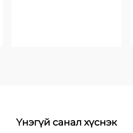
Үнэгүй санал хүснэк