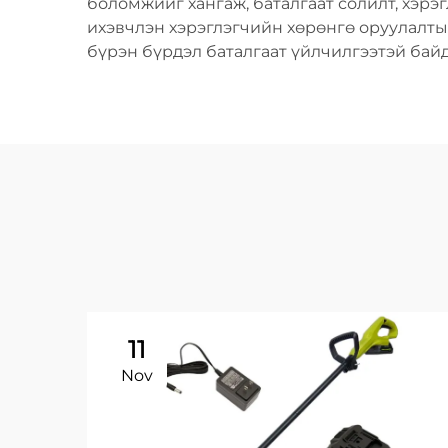
боломжийг хангаж, баталгаат солилт, хэрэ
ихэвчлэн хэрэглэгчийн хөрөнгө оруулалтыг
бүрэн бүрдэл баталгаат үйлчилгээтэй байд
11
Nov