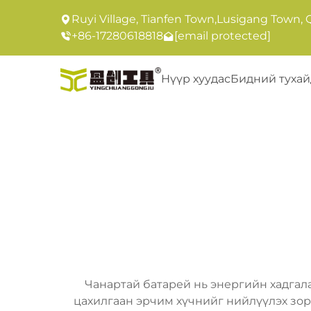
Ruyi Village, Tianfen Town,Lusigang Town, 
+86-17280618818
[email protected]
Нүүр хуудас
Бидний тухай
Чанартай батарей нь энергийн хадгал
цахилгаан эрчим хүчнийг нийлүүлэх зор