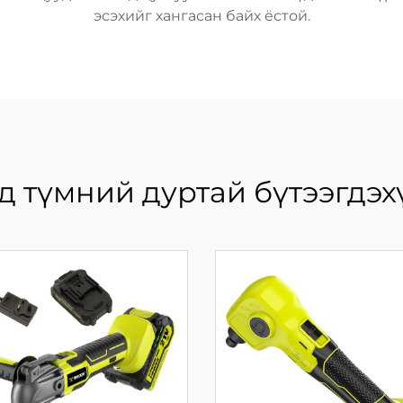
эсэхийг хангасан байх ёстой.
д түмний дуртай бүтээгдэх