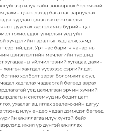
алгүйгээр илүү сайн зөөвөрлөх боломжийг
ч дахин цэнэглэхэд бага цаг зарцуулах
ээдэг хурдан цэнэглэх протоколыг
чныг дуусгах хүртэлх янз бүрийн цаг
эмэл тохиолддог улирлын үед үйл
ой хүчдэлийн гаралтыг хадгалж, хямд
 сэргийлдэг. Урт нас баригч чанар нь
орчим цэнэглэлтийн мөчлөгийн туршид
рт хугацааны үйлчилгээний хугацаа, дахин
 хөнгөн хаягдал үүсэхээс сэргийлдэг.
, богино холболт зэрэг боломжит аюул,
чадал хадгалах чадвартай бөгөөд аврах
ардлагатай үед цахилгаан эрчим хүчний
удирдлагын системүүд нь бодит цагт
олгох, ухаалаг ашиглах зөвлөмжийн дагуу
эглээнд илүү өндөр чадал дэмждэг бөгөөд
гүүрийн ажиллагаа илүү хүчтэй байх
двэрлэлд ижил үр дүнтэй ажиллах