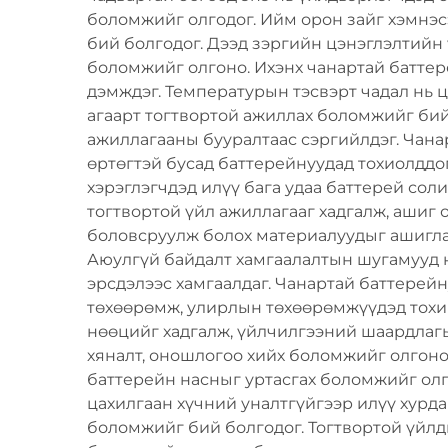
боломжийг олгодог. Ийм орон зайг хэмнэс
бий болгодог. Дээд зэргийн цэнэглэлтийн 
боломжийг олгоно. Ихэнх чанартай баттер
дэмждэг. Температурын тэсвэрт чадал нь ц
агаарт тогтвортой ажиллах боломжийг бий
ажиллагааны бууралтаас сэргийлдэг. Чанар
өртөгтэй бусад баттерейнуудад тохиолддог
хэрэглэгчдэд илүү бага удаа баттерей со
тогтвортой үйл ажиллагааг хадгалж, ашиг 
боловсруулж болох материалуудыг ашигласн
Аюулгүй байдалт хамгаалалтын шугамууд нь
эрсдэлээс хамгаалдаг. Чанартай баттерейн
төхөөрөмж, улирлын төхөөрөмжүүдэд тохир
нөөцийг хадгалж, үйлчилгээний шаардлагы
хяналт, оношлогоо хийх боломжийг олгоно.
баттерейн насныг уртасгах боломжийг олг
цахилгаан хүчний уналтгүйгээр илүү хурда
боломжийг бий болгодог. Тогтвортой үйлд