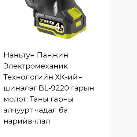
Наньтун Панжин
Электромеханик
Технологийн ХК-ийн
шинэлэг BL-9220 гарын
молот: Таны гарны
алчуурт чадал ба
нарийвчлал