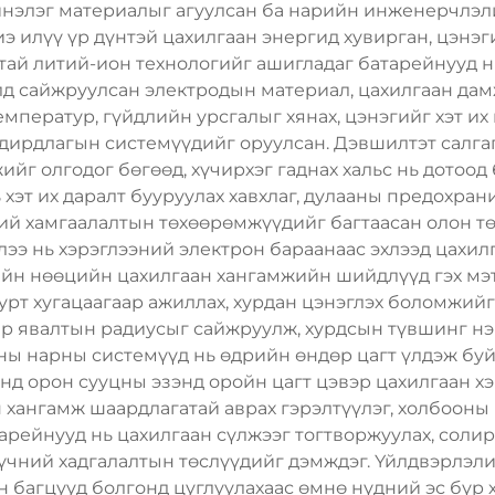
инэлэг материалыг агуулсан ба нарийн инженерчлэли
э илүү үр дүнтэй цахилгаан энергид хувирган, цэнэ
тай литий-ион технологийг ашигладаг батарейнууд н
лд сайжруулсан электродын материал, цахилгаан дам
мператур, гүйдлийн урсгалыг хянах, цэнэгийг хэт их
удирдлагын системүүдийг оруулсан. Дэвшилтэт салг
йг олгодог бөгөөд, хүчирхэг гаднах хальс нь дотоо
 хэт их даралт бууруулах хавхлаг, дулааны предохран
эний хамгаалалтын төхөөрөмжүүдийг багтаасан олон 
лээ нь хэрэглээний электрон бараанаас эхлээд цахил
йн нөөцийн цахилгаан хангамжийн шийдлүүд гэх мэт о
урт хугацаагаар ажиллах, хурдан цэнэглэх боломжийг
р явалтын радиусыг сайжруулж, хурдсын түвшинг нэм
ны нарны системүүд нь өдрийн өндөр цагт үлдэж буй
үнд орон сууцны эзэнд оройн цагт цэвэр цахилгаан х
 хангамж шаардлагатай аврах гэрэлтүүлэг, холбооны 
рейнууд нь цахилгаан сүлжээг тогтворжуулах, солир
үчний хадгалалтын төслүүдийг дэмждэг. Үйлдвэрлэл
 багцууд болгонд цуглуулахаас өмнө нүдний эс бүр 