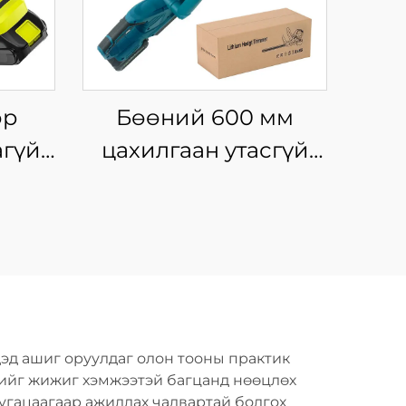
өр
Бөөний 600 мм
агүй
цахилгаан утасгүй
х
ирмэгтэй хур
сгүй
хадгийн түрхүүр, гэр
дахин
хорооны мод, бут,
холли цветокийн
н
хувьд DIY
үчний
үйлдвэрийн гарын
дэд ашиг оруулдаг олон тооны практик
хэрэгсэл
үчийг жижиг хэмжээтэй багцанд нөөцлөх
хугацаагаар ажиллах чадвартай болгох