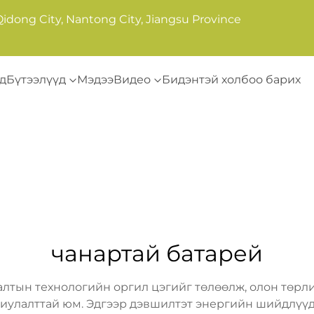
Qidong City, Nantong City, Jiangsu Province
д
Бүтээлүүд
Мэдээ
Видео
Бидэнтэй холбоо барих
чанартай батарей
алтын технологийн оргил цэгийг төлөөлж, олон төрли
иулалттай юм. Эдгээр дэвшилтэт энергийн шийдлүүд 