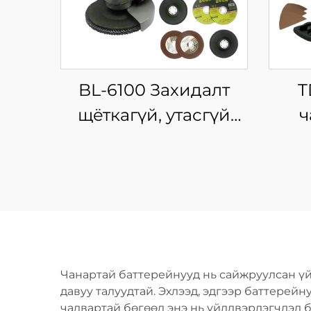
BL-6100 Захидалт
T
щёткагүй, утасгүй
ч
цахилгаан хүчин
зо
зүйлтэй жижиг
машин, аксессуар:
цэнэ
өнцгийн
хэ
шлифмашин
Чанартай баттерейнууд нь сайжруулсан үй
давуу талуудтай. Эхлээд, эдгээр баттерей
чадвартай бөгөөд энэ нь үйлдвэрлэгчдэд б