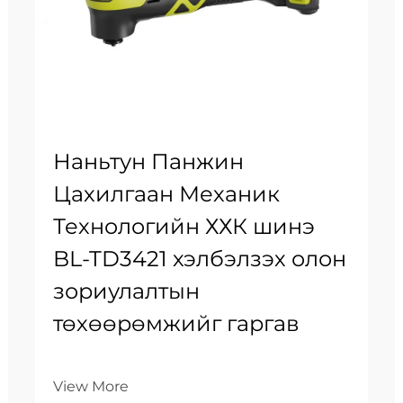
Наньтун Панжин
Цахилгаан Механик
Технологийн ХХК шинэ
BL-TD3421 хэлбэлзэх олон
зориулалтын
төхөөрөмжийг гаргав
View More