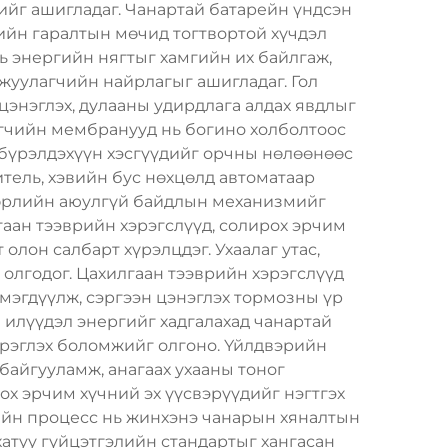
йг ашигладаг. Чанартай батарейн үндсэн
гийн гаралтын мөчид тогтвортой хүчдэл
ь энергийн нягтыг хамгийн их байлгаж,
жуулагчийн найрлагыг ашигладаг. Гол
 цэнэглэх, дулааны удирдлага алдах явдлыг
агчийн мембранууд нь богино холболтоос
д бүрэлдэхүүн хэсгүүдийг орчны нөлөөнөөс
итель, хэвийн бус нөхцөлд автоматаар
төрлийн аюулгүй байдлын механизмийг
гаан тээврийн хэрэгслүүд, солирох эрчим
лон салбарт хүрэлцдэг. Ухаалаг утас,
 олгодог. Цахилгаан тээврийн хэрэгслүүд
эгдүүлж, сэргээн цэнэглэх тормозны үр
 илүүдэл энергийг хадгалахад чанартай
эрэглэх боломжийг олгоно. Үйлдвэрийн
байгууламж, анагаах ухааны тоног
ох эрчим хүчний эх үүсвэрүүдийг нэгтгэх
ийн процесс нь жинхэнэ чанарын хяналтын
хатуу гүйцэтгэлийн стандартыг хангасан