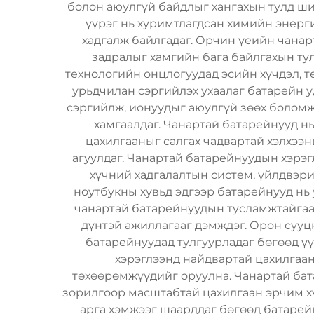
болон аюулгүй байдлыг хангахын тулд ш
үүрэг нь хуримтлагдсан химийн энерги
хадгалж байлгадаг. Орчин үеийн чанар
задралыг хамгийн бага байлгахын ту
технологийн онцлогуудад эсийн хүчдэл, те
урьдчилан сэргийлэх ухаалаг батарейн 
сэргийлж, ионуудыг аюулгүй зөөх боломжи
хамгаалдаг. Чанартай батарейнууд нь
цахилгааныг салгах чадвартай хэлхэ
агуулдаг. Чанартай батарейнуудын хэрэг
хүчний хадгалалтын систем, үйлдвэри
ноутбукны хувьд эдгээр батарейнууд нь 
чанартай батарейнуудын тусламжтайгаа
дүнтэй ажиллагааг дэмждэг. Орон сууц
батарейнуудад тулгуурладаг бөгөөд ү
хэрэглээнд найдвартай цахилгаан
төхөөрөмжүүдийг оруулна. Чанартай бата
зорилгоор масштабтай цахилгаан эрчим х
арга хэмжээг шаарддаг бөгөөд батарейн