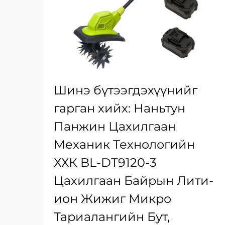
Шинэ бүтээгдэхүүнийг
гарган хийх: Наньтун
Панжин Цахилгаан
Механик Технологийн
ХХК BL-DT9120-3
Цахилгаан Байрын Лити-
ион Жижиг Микро
Тариалангийн Бут,