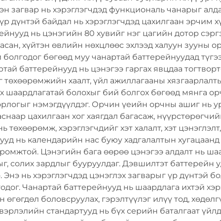
эн загвар нь хэрэглэгчдэд функциональ чанарыг алд
үр дүнтэй байдал нь хэрэглэгчдэд цахилгаан эрчим хү
ейнууд нь цэнэгийн 80 хувийг нэг цагийн дотор сэрг
асан, хүйтэн өвлийн нөхцлөөс эхлээд халуун зууны ор
 болгодог бөгөөд муу чанартай баттерейнуудад түгэ
тай баттерейнууд нь цэнэгээ гаргах явцдаа тогтворт
 төхөөрөмжийн хаалт, үйл ажиллагааны хязгаарлалтыг
лих шаардлагатай болохыг бий болгох бөгөөд мянга 
орлогыг нэмэгдүүлдэг. Орчин үеийн орчны ашиг нь у
аар цахилгаан хог хаягдал багасаж, нүүрстөрөгчийн
 төхөөрөмж, хэрэглэгчдийг хэт халалт, хэт цэнэглэлт
ууд нь календарийн нас буюу хадгалалтын хугацаанд 
омжтой. Цэнэгийн бага өөрөө цэнэгээ алдалт нь ша
г, солих зардлыг бууруулдаг. Дэвшилтэт баттерейн 
 Энэ нь хэрэглэгчдэд цэнэглэх загварыг үр дүнтэй б
одог. Чанартай баттерейнууд нь шаардлага ихтэй хэр
н өгөгдөл боловсруулах, гэрэлтүүлэг илүү тод, хөдөл
вэрлэлийн стандартууд нь бүх серийн баталгаат үйл