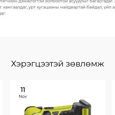
глэгчийн дэмжлэгтэй холбоотой асуудлыг багасгадаг. 
 хамгаалдаг, урт хугацааны найдвартай байдал, үйл 
аг.
Хэрэгцээтэй зөвлөмж
11
Nov