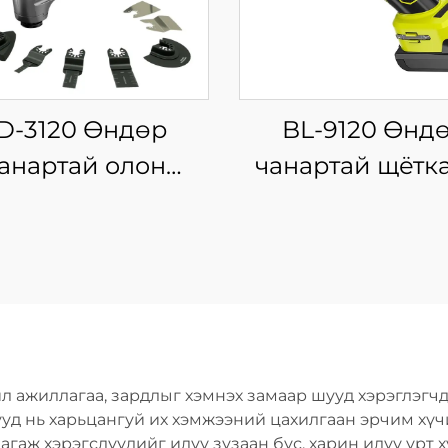
D-3120 Өндөр
BL-9120 Өнд
анартай олон
чанартай щётк
риулалтын гар
моторт, эргэ
багаж, 18~21V
чиглэлтэй, ута
глэгддэг утасгүй
хаммер дриль, 
лбэлзэх багаж
ашиглах
зориулалты
цэнэглэгддэг х
л ажиллагаа, зардлыг хэмнэх замаар шууд хэрэглэгч
хэрэгсэл
нууд нь харьцангуй их хэмжээний цахилгаан эрчим х
агаж хэрэгслүүдийг илүү зузаан бус, харин илүү урт 