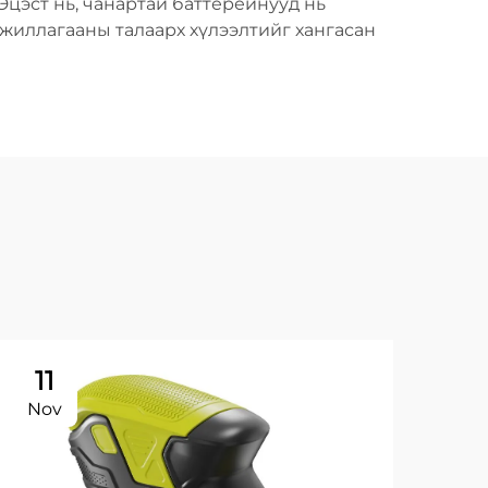
Эцэст нь, чанартай баттерейнууд нь
ажиллагааны талаарх хүлээлтийг хангасан
11
Nov