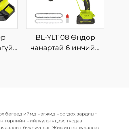
өр
BL-YL1108 Өндөр
агүй
чанартай 6 инчийн
х
мэргэжлийн
сгүй
цэнэглэгддэг утасгүй
дахин
цахилгаан гинжит
харуул, мод
н
түүхийлэгч машин,
үчний
DIY-ийн төвийн
ох бөгөөд иймд нэгжид ноогдох зардлыг
гинжит харуул, OEM
он төрлийн нийлүүлэгчдээс тусдаа
ачааллыг бууруулдаг. Жижиглэн худалдах