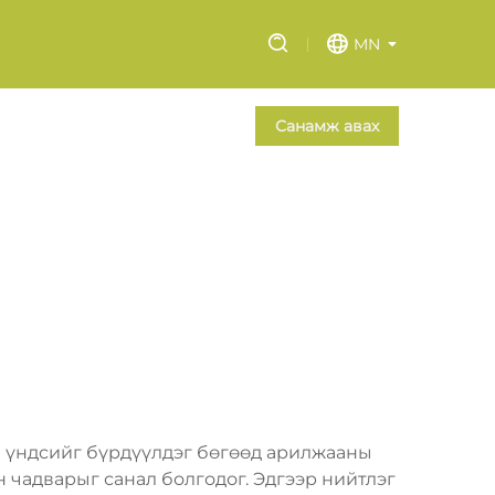
MN
Санамж авах
н үндсийг бүрдүүлдэг бөгөөд арилжааны
чадварыг санал болгодог. Эдгээр нийтлэг