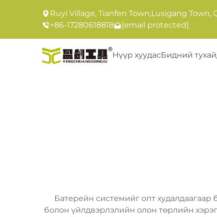
Ruyi Village, Tianfen Town,Lusigang Town, 
+86-17280618818
[email protected]
Нүүр хуудас
Бидний тухай
Батерейн системийг опт худалдаагаар 
болон үйлдвэрлэлийн олон төрлийн хэрэг