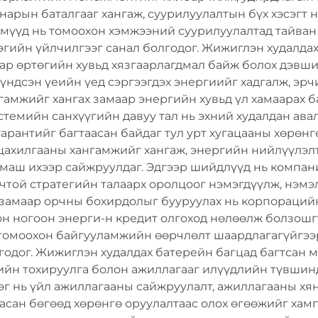
анарын баталгааг хангаж, суурилуулалтын бүх хэсэгт
емүүд нь томоохон хэмжээний суурилуулалтад тайван
эгийн үйлчилгээг санал болгодог. Жижиглэн худалда
ар өртөгийн хувьд хязгаарлагдмал байж болох дэвш
ндсэн үеийн үед сэргээгдэх энергиийг хадгалж, эрч
нгамжийг хангах замаар энергийн хувьд үл хамаарах 
стемийн санхүүгийн давуу тал нь эхний худалдан авал
арантийг багтаасан байдаг тул урт хугацааны хөрөнг
 цахилгааны хангамжийг хангаж, энергийн нийлүүлэл
 маш ихээр сайжруулдаг. Эдгээр шийдлүүд нь компан
той стратегийн талаарх оролцоог нэмэгдүүлж, нэмэл
 замаар орчны бохирдолыг бууруулах нь корпораций
н ногоон энерги-н кредит олгоход нөлөөлж болзошгү
 томоохон байгууламжийн өөрчлөлт шаардлагагүйгээ
годог. Жижиглэн худалдах батерейн багцад багтсан 
ийн тохируулга болон ажиллагааг илүүдлийн түвшинд
г нь үйл ажиллагааны сайжруулалт, ажиллагааны хян
асан бөгөөд хөрөнгө оруулалтаас олох өгөөжийг хамг