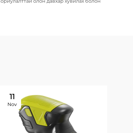
зориулалттай олон давхар хувилах болон
11
Nov