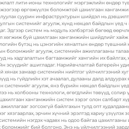
мжлалт лити-ионы технологийг мэргэжлийн өндөр т
мжээгээр өргөжүүлэх боломжтой цахилгаан хангамжи
орлуулах суурин инфраструктурын шийдэл нь дэвшилтэ
улгын системийг агуулж, хүнд нөхцөл байдлын үед ч
аг. Эдгээр систем нь модуль хэлбэртэй бөгөөд өөрч
ул хөгжиж буй цахилгаан хангамжийн шийдлийг хайж
логийн бүтэц нь цэнэгийн хяналтын өндөр түвшний 
ын боломжийг агуулж, системийн ажиллагааны талаар
д нь хадгалалтын багтаамжийг хамгийн их байлгах, 
н эсүүдийг ашигладаг. Нарийвчлалтай батерейн уди
үй хянах замаар системийн нийтлэг үйлчилгээний хуг
үд нь гүйдлийн хэт ачаалал, дулааны далд алдуурах
ын системийг агуулж, янз бүрийн нөхцөл байдлын үе
ээ нь холбооны технологи, өгөгдлийн төвүүд, солир 
 цахилгаан хангамжийн систем зэрэг олон салбарт х
 ажиллагааг зогсохгүй байлгахын тулд опт худалдаа
эг хязгаарлах, эрчим хүчний эрэлтэд хариу үзүүлэх 
истемийн нэгдэх чадавх нь одоо байгаа цахилгааны
 боломжийг бий болгоно. Энэ нь үйлчилгээний зардл