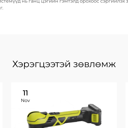
стемүүд нь ганц цэгийн гэмтэлд орохоос сэргийлэх 
г.
Хэрэгцээтэй зөвлөмж
11
Nov