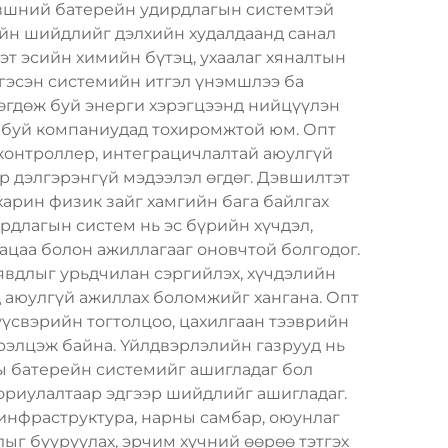
үвшний батерейн удирдлагын системтэй
йн шийдлийг дэлхийн худалдаанд санал
т эсийн химийн бүтэц, ухаалаг хяналтын
 гэсэн системийн итгэл үнэмшлээ ба
лөгдөж буй энерги хэрэгцээнд нийцүүлэн
 буй компаниудад тохиромжтой юм. Опт
контроллер, интеграцичлалтай аюулгүй
 дэлгэрэнгүй мэдээлэл өгдөг. Дэвшилтэт
харин физик зайг хамгийн бага байлгах
рдлагын систем нь эс бүрийн хүчдэл,
ацаа болон ажиллагааг оновчтой болгодог.
 явдлыг урьдчилан сэргийлэх, хүчдэлийн
д аюулгүй ажиллах боломжийг хангана. Опт
үүсвэрийн тогтолцоо, цахилгаан тээврийн
үрэлцэж байна. Үйлдвэрлэлийн газрууд нь
ны батерейн системийг ашигладаг бол
зориулалтаар эдгээр шийдлийг ашигладаг.
 инфраструктура, нарны самбар, оюунлаг
ыг бууруулах, эрчим хүчний өөрөө тэтгэх