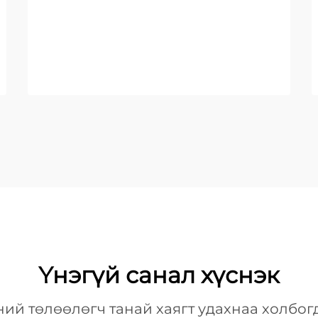
Үнэгүй санал хүснэк
ий төлөөлөгч танай хаягт удахнаа холбог