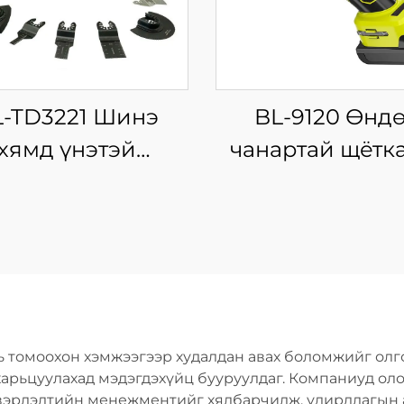
L-TD3221 Шинэ
BL-9120 Өнд
хямд үнэтэй
чанартай щётк
цахилгаан
моторт, эргэ
глэдэг хосолсон
чиглэлтэй, ута
багц, утасгүй
хаммер дриль, 
рэгсэл, дриль,
ашиглах
машин, гарын
зориулалты
үүрийн хэрэгсэл
цэнэглэгддэг х
 томоохон хэмжээгээр худалдан авах боломжийг олг
хэрэгсэл
харьцуулахад мэдэгдэхүйц бууруулдаг. Компаниуд ол
эвэрлэлтийн менежментийг хялбарчилж, удирдлагын 