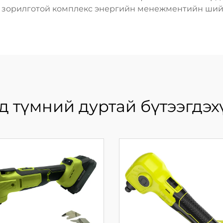
х зорилготой комплекс энергийн менежментийн шийд
д түмний дуртай бүтээгдэх