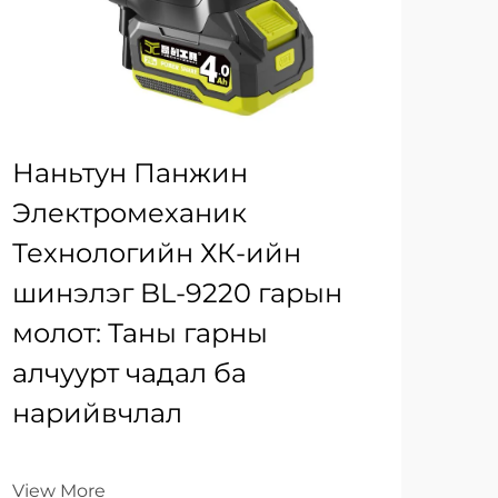
Наньтун Панжин
Электромеханик
Технологийн ХК-ийн
шинэлэг BL-9220 гарын
молот: Таны гарны
алчуурт чадал ба
нарийвчлал
View More