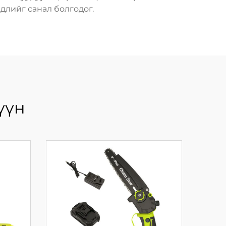
лийг санал болгодог.
үүн