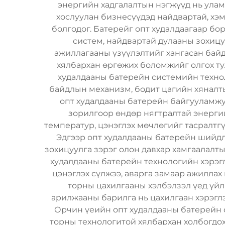
энергийн хадгалалтын нэгжүүд нь ула
хослуулан бизнесүүдэд найдвартай, хэ
болгодог. Батерейг опт худалдаагаар б
систем, найдвартай дулааны зохицу
ажиллагааны үзүүлэлтийг хангасан байд
хялбархан өргөжих боломжийг олгох т
худалдааны батерейн системийн техно
байдлын механизм, бодит цагийн хяналт
опт худалдааны батерейн байгууламжуу
зорилгоор өндөр нягтралтай энергий
температур, цэнэглэх мөчлөгийг тасралтг
Эдгээр опт худалдааны батерейн шийдлү
зохицуулга зэрэг олон давхар хамгаалалт
худалдааны батерейн технологийн хэрэгл
цэнэглэх сүлжээ, аварга замаар ажиллах
торны цахилгааны хэлбэлзэл үед үйл
арилжааны барилга нь цахилгаан хэрэглэ
Орчин үеийн опт худалдааны батерейн с
торны технологитой хялбархан холбогдох