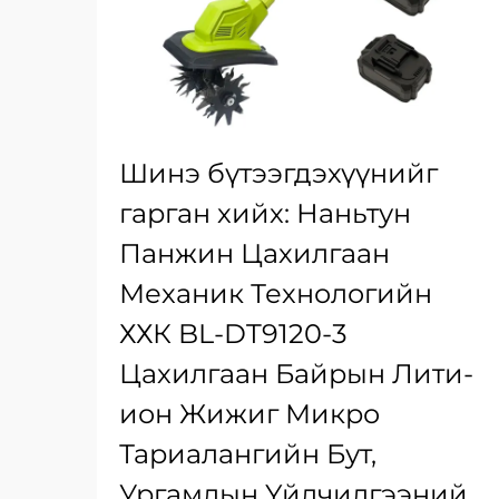
Шинэ бүтээгдэхүүнийг
гарган хийх: Наньтун
Панжин Цахилгаан
Механик Технологийн
ХХК BL-DT9120-3
Цахилгаан Байрын Лити-
ион Жижиг Микро
Тариалангийн Бут,
Ургамлын Үйлчилгээний