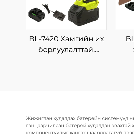
BL-7420 Хамгийн их
B
борлуулалттай,
зөөврийн импакт
ключний багц, өндөр
цэнэ
чанартай, дахин
ашиглах
хэ
зориулалтын
цахилгаан хүчний
түрх
Жижиглэн худалдах батерейн системүүд нь
хэрэгсэл, 21V-ын
ганцаарчилсан батерей худалдан авахтай 
компонентуудыг хангах шаардлагагүй, тэ