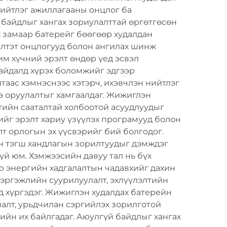
 нийтлэг ажиллагааны онцлог ба
 байдлыг хангах зориулалттай өргөтгөсөн
х замаар батерейг бөөгөөр худалдан
илтэт онцлогууд болон ангилах шинж
им хүчний эрэлт өндөр үед эсвэл
байдалд хүрэх боломжийг эдгээр
таас хэмнэснээс хэтэрч, ихэвчлэн нийтлэг
ө оруулалтыг хамгаалдаг. Жижиглэн
тийн сааталтай холбоотой асуудлуудыг
ийг эрэлт хариу үзүүлэх програмууд болон
т орлогын эх үүсвэрийг бий болгодог.
н тэгш хандлагын зорилтуудыг дэмждэг
й юм. Хэмжээсийн давуу тал нь бүх
р энергийн хадгалалтын чадавхийг дахин
мэргэжлийн суурилуулалт, эхлүүлэлтийн
 хүргэдэг. Жижиглэн худалдах батерейн
алт, урьдчилан сэргийлэх зорилготой
ийн их байлгадаг. Аюулгүй байдлыг хангах