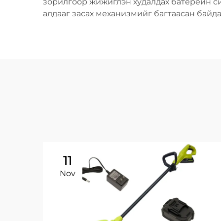
зорилгоор жижиглэн худалдах батерейн си
алдааг засах механизмийг багтаасан байда
11
Nov