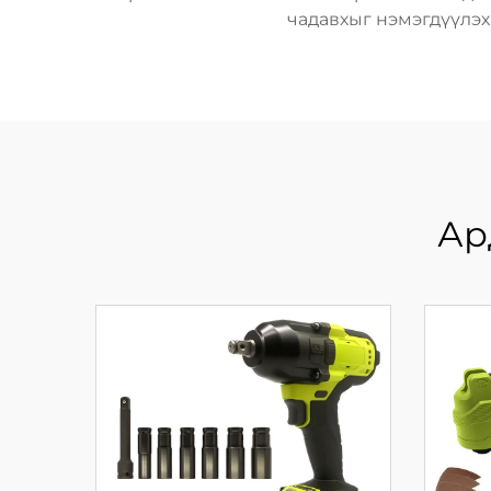
чадавхыг нэмэгдүүлэ
Ар