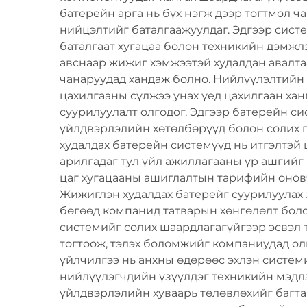
баттерейтэй
батерейн арга нь бүх нэгж дээр тогтмол ч
нийцэлтийг баталгаажуулдаг. Эдгээр сист
баталгаат хугацаа болон техникийн дэмжл
авснаар жижиг хэмжээтэй худалдан авалта
чанаруудад хандаж болно. Нийлүүлэлтийн ү
цахилгааны сүлжээ унах үед цахилгаан ха
суурилуулалт олгодог. Эдгээр батерейн си
үйлдвэрлэлийн хөтөлбөрүүд болон солих г
худалдах батерейн системүүд нь итгэлтэй
арилгадаг тул үйл ажиллагааны үр ашгийг
цаг хугацааны ашиглалтын тарифийн оновч
Жижиглэн худалдах батерейг суурилуулах
бөгөөд компанид татварын хөнгөлөлт боло
системийг солих шаардлагагүйгээр эсвэл
тогтоож, тэлэх боломжийг компаниудад ол
үйлчилгээ нь анхны өдөрөөс эхлэн систем
нийлүүлэгчдийн үзүүлдэг техникийн мэдлэ
үйлдвэрлэлийн хуваарь төлөвлөхийг багта