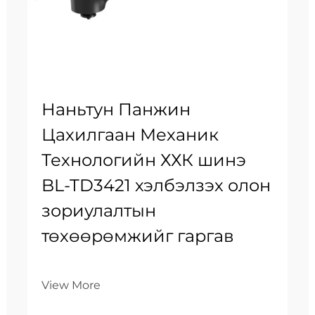
Наньтун Панжин
Цахилгаан Механик
Технологийн ХХК шинэ
BL-TD3421 хэлбэлзэх олон
зориулалтын
төхөөрөмжийг гаргав
View More