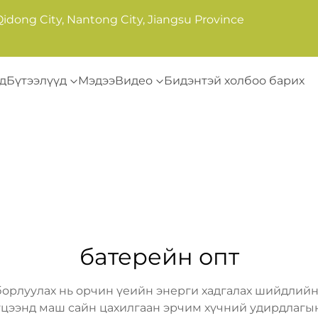
Qidong City, Nantong City, Jiangsu Province
д
Бүтээлүүд
Мэдээ
Видео
Бидэнтэй холбоо барих
батерейн опт
борлуулах нь орчин үеийн энерги хадгалах шийдлий
цээнд маш сайн цахилгаан эрчим хүчний удирдлагын 