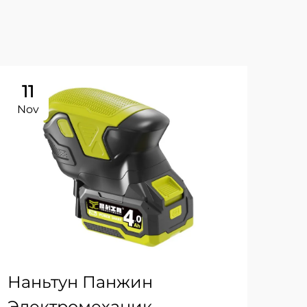
11
Nov
Наньтун Панжин
Электромеханик