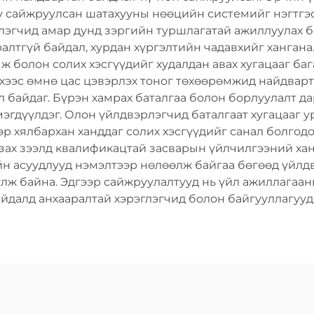
үү сайжруулсан шатахууны нөөцийн системийг нэгтгэ
рэглэгчид амар дунд зэргийн туршлагатай ажиллуулах
алтгүй байдал, хурдан хүргэлтийн чадавхийг хангана
мж болон солих хэсгүүдийг худалдан авах хугацааг ба
эхээс өмнө цас цэвэрлэх тоног төхөөрөмжид найдвар
 байдаг. Бүрэн хамрах баталгаа болон борлуулалт д
эгдүүлдэг. Олон үйлдвэрлэгчид баталгаат хугацааг ур
эр хялбархан ханддаг солих хэсгүүдийг санал болгод
 зах зээлд квалификацтай засварын үйлчилгээний хан
 асуудлууд нэмэлтээр нөлөөлж байгаа бөгөөд үйлдв
лж байна. Эдгээр сайжруулалтууд нь үйл ажиллагаан
айдалд анхааралтай хэрэглэгчид болон байгууллагууд