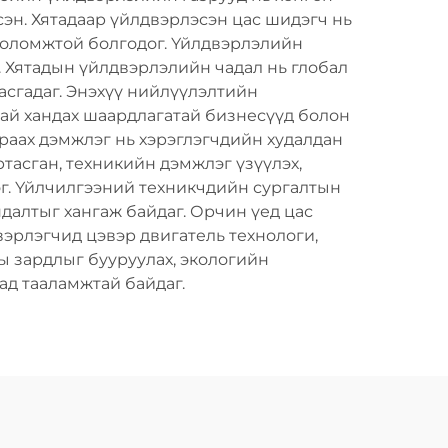
сэн. Хятадаар үйлдвэрлэсэн цас шидэгч нь
 боломжтой болгодог. Үйлдвэрлэлийн
. Хятадын үйлдвэрлэлийн чадал нь глобал
гасгадаг. Энэхүү нийлүүлэлтийн
тай хандах шаардлагатай бизнесүүд болон
араах дэмжлэг нь хэрэглэгчдийн худалдан
тасган, техникийн дэмжлэг үзүүлэх,
ог. Үйлчилгээний техникчдийн сургалтын
далтыг хангаж байдаг. Орчин үед цас
эрлэгчид цэвэр двигатель технологи,
ы зардлыг бууруулах, экологийн
ад тааламжтай байдаг.