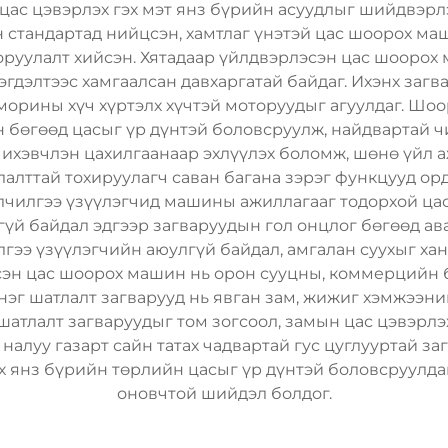
 цас цэвэрлэх гэх мэт янз бүрийн асуудлыг шийдвэрл
стандартад нийцсэн, хамтлаг үнэтэй цас шоорох ма
оруулалт хийсэн. Хятадаар үйлдвэрлэсэн цас шоорох 
лэгдэлтээс хамгаалсан давхаргатай байдаг. Ихэнх заг
морины хүч хүртэлх хүчтэй моторуудыг агуулдаг. Шо
 бөгөөд цасыг үр дүнтэй боловсруулж, найдвартай 
хэвчлэн цахилгаанаар эхлүүлэх боломж, шөнө үйл аж
алттай тохируулагч саван багана зэрэг функцууд ор
йлчилгээ үзүүлэгчид машины ажиллагааг тодорхой ца
үй байдал эдгээр загваруудын гол онцлог бөгөөд ав
илгээ үзүүлэгчийн аюулгүй байдал, амгалан суухыг ха
эсэн цас шоорох машин нь орон сууцны, коммерцийн 
 нэг шатлалт загварууд нь явган зам, жижиг хэмжээ
атлалт загваруудыг том зогсоол, замын цас цэвэрлэх
 налуу газарт сайн татах чадвартай гус цуглууртай з
лх янз бүрийн төрлийн цасыг үр дүнтэй боловсруулда
оновчтой шийдэл болдог.