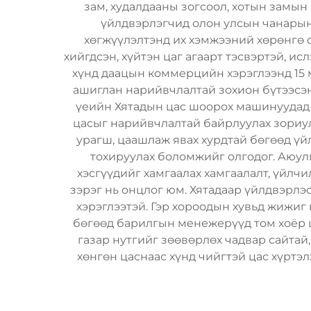
зам, худалдааны зогсоол, хотын замын
үйлдвэрлэгчид олон улсын чанарын 
хөгжүүлэлтэнд их хэмжээний хөрөнгө 
хийгдсэн, хүйтэн цаг агаарт тэсвэртэй, ис
хүнд даацын коммерцийн хэрэглээнд 15 
ашиглан нарийвчлалтай зохион бүтээсэн
үеийн Хятадын цас шоорох машинуудад и
цасыг нарийвчлалтай байрлуулах зориул
урагш, цаашлаж явах хурдтай бөгөөд ү
тохируулах боломжийг олгодог. Аюулг
хэсгүүдийг хамгаалах хамгаалалт, үйлч
зэрэг нь онцлог юм. Хятадаар үйлдвэрл
хэрэглээтэй. Гэр хороодын хувьд жижиг
бөгөөд барилгын менежерүүд том хоёр ш
газар нутгийг зөөвөрлөх чадвар сайтай,
хөнгөн цаснаас хүнд чийгтэй цас хүртэ