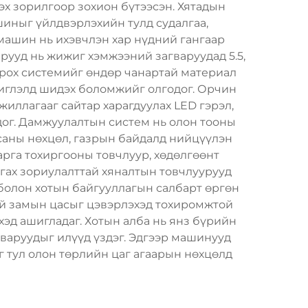
эх зорилгоор зохион бүтээсэн. Хятадын
шиныг үйлдвэрлэхийн тулд судалгаа,
машин нь ихэвчлэн хар нүдний гангаар
варууд нь жижиг хэмжээний загваруудад 5.5,
орох системийг өндөр чанартай материал
чиглэлд шидэх боломжийг олгодог. Орчин
иллагааг сайтар харагдуулах LED гэрэл,
дог. Дамжуулалтын систем нь олон тооны
саны нөхцөл, газрын байдалд нийцүүлэн
арга тохиргооны товчлуур, хөдөлгөөнт
нгах зориулалттай хяналтын товчлуурууд
болон хотын байгууллагын салбарт өргөн
ний замын цасыг цэвэрлэхэд тохиромжтой
эд ашигладаг. Хотын алба нь янз бүрийн
агваруудыг илүүд үздэг. Эдгээр машинууд
г тул олон төрлийн цаг агаарын нөхцөлд