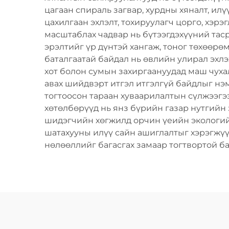
цагаан спираль загвар, хурдны хяналт, ил
цахилгаан эхлэлт, тохируулагч цорго, хэ
масштаблах чадвар нь бүтээгдэхүүний таср
эрэлтийг үр дүнтэй хангаж, тоног төхөөрө
баталгаатай байдал нь өвлийн улирал эхл
хот болон сумын захиргаануудад маш чухал
авах шийдвэрт итгэл итгэлгүй байдлыг нэм
тогтоосон тараан хуваарилалтын сүлжээгэ
хөтөлбөрүүд нь янз бүрийн газар нутгийн
шидэгчийн хөгжилд орчин үеийн экологийн
шатахууны илүү сайн ашиглалтыг хэрэгжүү
нөлөөллийг багасгах замаар тогтвортой б