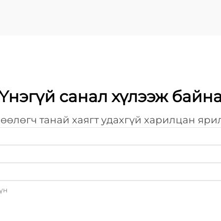
Үнэгүй санал хүлээж байн
өөлөгч танай хаягт удахгүй харилцан яри