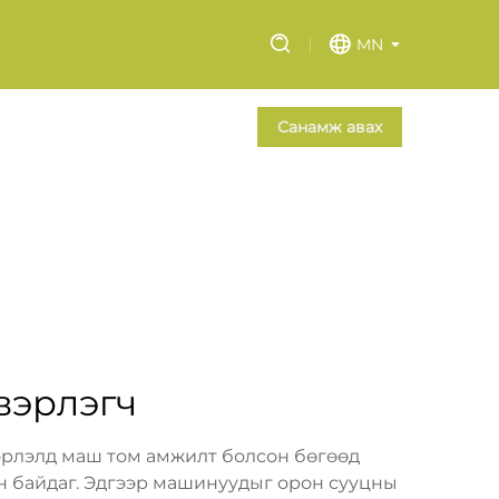
MN
Санамж авах
вэрлэгч
эрлэлд маш том амжилт болсон бөгөөд
н байдаг. Эдгээр машинуудыг орон сууцны