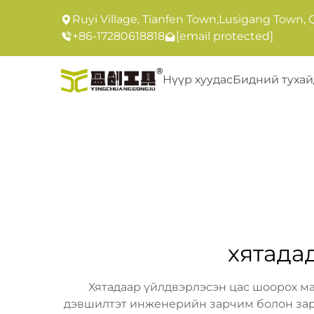
Ruyi Village, Tianfen Town,Lusigang Town, 
+86-17280618818
[email protected]
Нүүр хуудас
Бидний тухай
хятада
Хятадаар үйлдвэрлэсэн цас шоорох м
дэвшилтэт инженерийн зарчим болон зард