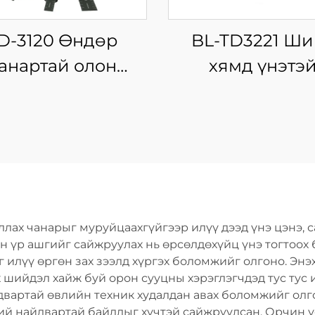
D-3120 Өндөр
BL-TD3221 Ши
анартай олон
хямд үнэтэ
риулалтын гар
цахилгаан
багаж, 18~21V
цэнэглэдэг хос
глэгддэг утасгүй
багц, утасгү
лбэлзэх багаж
хэрэгсэл, дри
машин, гары
түрхүүрийн хэр
лах чанарыг муруйцаахгүйгээр илүү дээд үнэ цэнэ, с
 үр ашгийг сайжруулах нь өрсөлдөхүйц үнэ тогтоох
илүү өргөн зах зээлд хүргэх боломжийг олгоно. Энэ
 шийдэл хайж буй орон сууцны хэрэглэгчдэд тус тус 
двартай өвлийн техник худалдан авах боломжийг олг
ий найдвартай байдлыг хүчтэй сайжруулсан. Орчин 