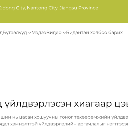
Qidong City, Nantong City, Jiangsu Province
д
Бүтээлүүд
Мэдээ
Видео
Бидэнтэй холбоо барих
д үйлдвэрлэсэн хиагаар цэ
ашин нь цасан хошуучны тоног төхөөрөмжийн үйлдв
ал хэмнэлттэй үйлдвэрлэлийн аргачлалыг нэгтгэсэ