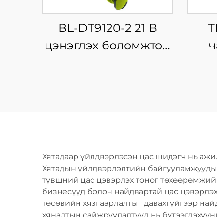
BL-DT9120-2 21 В
T
цэнэглэх боломжтой
ч
аккумуляторт гар
зо
дээр барьж ашиглах
цас цэвэрлэх машин,
цэнэ
үйлдвэрийн болон
хэ
өөрсдөө хийх
зориулалтын цас
Хятадаар үйлдвэрлэсэн цас шидэгч нь ажил
шидэх ба
Хятадын үйлдвэрлэлтийн байгууламжуудын
түвшний цас цэвэрлэх тоног төхөөрөмжийг 
салхижуулагч
бизнесүүд болон найдвартай цас цэвэрлэх
төсөвийн хязгаарлалтыг давахгүйгээр най
хяналтын сайжруулалтууд нь бүтээгдэхүүн