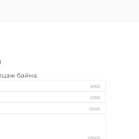
а
лцаж байна.
0/100
0/100
0/200
0/1000