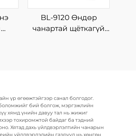
нэ
BL-9120 Өндөр
й
чанартай щёткагүй
моторт, эргэх
олсон
чиглэлтэй, утасгүй
й
хаммер дриль, дахин
ль,
ашиглах
н
зориулалтын
эгсэл
цэнэглэгддэг хүчний
айн үр өгөөжтэйгээр санал болгодог.
хэрэгсэл
 боломжийг бий болгож, мэргэжлийн
хүү хямд үнийн давуу тал нь жижиг
ихээр тохиромжтой байдаг ба тэдний
оно. Хятад дахь үйлдвэрлэлтийн чанарын
үеийн үйлдвэрлэлийн газрууд нь хөнгөн