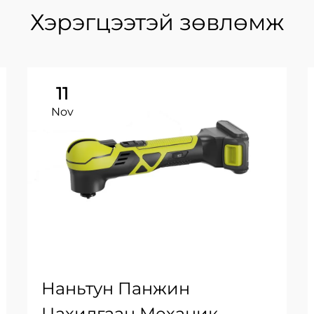
Хэрэгцээтэй зөвлөмж
11
Nov
Наньтун Панжин
Цахилгаан Механик