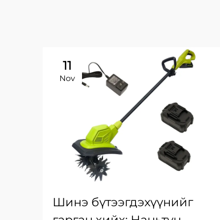
11
Nov
Шинэ бүтээгдэхүүнийг
гарган хийх: Наньтун