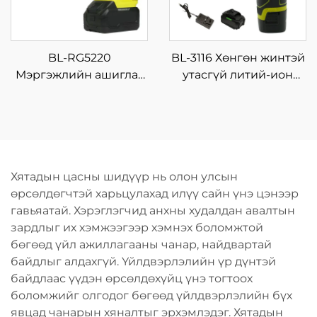
BL-RG5220
BL-3116 Хөнгөн жинтэй
Мэргэжлийн ашиглах
утасгүй литий-ион
зориулалттай өндөр
цацраг шурхай 16.8V, 4
моменттой цахилгаан
нэмэлт солбисортой,
риветлагч, хүчний
гэр дээрх DIY болон
хэрэгсэл
шуруунд ороох
хэрэгсэл
Хятадын цасны шидүүр нь олон улсын
өрсөлдөгчтэй харьцулахад илүү сайн үнэ цэнээр
гавьяатай. Хэрэглэгчид анхны худалдан авалтын
зардлыг их хэмжээгээр хэмнэх боломжтой
бөгөөд үйл ажиллагааны чанар, найдвартай
байдлыг алдахгүй. Үйлдвэрлэлийн үр дүнтэй
байдлаас үүдэн өрсөлдөхүйц үнэ тогтоох
боломжийг олгодог бөгөөд үйлдвэрлэлийн бүх
явцад чанарын хяналтыг эрхэмлэдэг. Хятадын