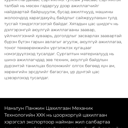
талбай нь мөсөн гадаргуу дээр ажиллагчийг
найдвартай байршуулж, бусад ажилтнууд, машины
жолоочдод харагдахуйц байдлыг сайжруулахын тулд
тусгай тэмдэглэгээтэй байдаг. Хятадын цас шидэгч нь
дэлгэрэнгүй аюулгүй ажиллагааны заавар,
үйлчилгээний хуваарь, доголдлыг засварлах заавартай
бүрэн бүтэн гарын авлагыг агуулж, аюулгүй ажиллагаа,
тоног төхөөрөмжийн үргэлжлэх хугацааг
нэмэгдүүлэхэд тусалдаг. Сургалтын материалууд нь
шинэ ажиллагчдад зөв техник, аюулгүй байдлын
дүрэмтэй танилцах боломжийг олгох бөгөөд хүн ам,
хөрөнгийн эрсдлийг багасган, үр дүнтэй цас
цэвэрлэхэд тусалдаг.
Наньтун Панжин Цахилгаан Механик
Технологийн ХХК нь цоорхоргүй цахилгаан
хэрэгсэл экспортоор найман жил салбартаа