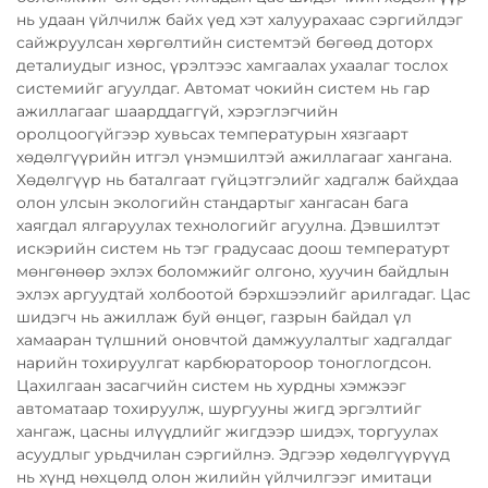
нь удаан үйлчилж байх үед хэт халуурахаас сэргийлдэг
сайжруулсан хөргөлтийн системтэй бөгөөд доторх
деталиудыг износ, үрэлтээс хамгаалах ухаалаг тослох
системийг агуулдаг. Автомат чокийн систем нь гар
ажиллагааг шаарддаггүй, хэрэглэгчийн
оролцоогүйгээр хувьсах температурын хязгаарт
хөдөлгүүрийн итгэл үнэмшилтэй ажиллагааг хангана.
Хөдөлгүүр нь баталгаат гүйцэтгэлийг хадгалж байхдаа
олон улсын экологийн стандартыг хангасан бага
хаягдал ялгаруулах технологийг агуулна. Дэвшилтэт
искэрийн систем нь тэг градусаас доош температурт
мөнгөнөөр эхлэх боломжийг олгоно, хуучин байдлын
эхлэх аргуудтай холбоотой бэрхшээлийг арилгадаг. Цас
шидэгч нь ажиллаж буй өнцөг, газрын байдал үл
хамааран түлшний оновчтой дамжуулалтыг хадгалдаг
нарийн тохируулгат карбюратороор тоноглогдсон.
Цахилгаан засагчийн систем нь хурдны хэмжээг
автоматаар тохируулж, шургууны жигд эргэлтийг
хангаж, цасны илүүдлийг жигдээр шидэх, торгуулах
асуудлыг урьдчилан сэргийлнэ. Эдгээр хөдөлгүүрүүд
нь хүнд нөхцөлд олон жилийн үйлчилгээг имитаци