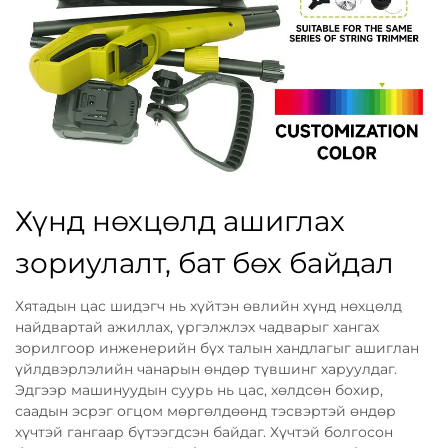
Хүнд нөхцөлд ашиглах
зориулалт, бат бөх байдал
Хятадын цас шидэгч нь хүйтэн өвлийн хүнд нөхцөлд
найдвартай ажиллах, үргэлжлэх чадварыг хангах
зорилгоор инженерийн бүх талын хандлагыг ашиглан
үйлдвэрлэлийн чанарын өндөр түвшинг харуулдаг.
Эдгээр машинуудын суурь нь цас, хөлдсөн бохир,
саадын эсрэг огцом мөргөлдөөнд тэсвэртэй өндөр
хүчтэй гангаар бүтээгдсэн байдаг. Хүчтэй болгосон