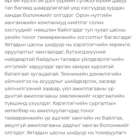
өргөн хүрээтэй дэлгүүрийн сүлжээ бүхий давуу
тал бөгөөд шаардлагатай үед хэсгүүдэд хурдан
хандах боломжийг олгодог. Орон нутгийн
хангамжийн компаниуд нийтлэг солих
хэсгүүдийг нөөцлөн байлгадаг тул чухал цасны
үеийн тоног төхөөрөмжийн зогсолтыг багасгадаг.
Хятадын цасны шидүүр нь хэрэглэгчийн хөрөнгө
оруулалтыг хамгаалдаг, бүтээгдэхүүний
найдвартай байдлын талаарх үйлдвэрлэгчийн
итгэлийг харуулдаг өргөн хамрах хүрээтэй
баталгаат хугацаатай. Техникийн дэмжлэгийн
үйлчилгээ нь асуудлыг шийдвэрлэх, засвар
үйлчилгээний заавар, үйл ажиллагааны үр
дүнтэй ажиллагааны зөвлөмжийг мэргэжлийн
түвшинд үзүүлдэг. Хэрэглэгчийн сургалтын
хөтөлбөр нь ажиллуулагчдад тоног
төхөөрөмжийн үр ашгийг хамгийн их байлгах,
аюулгүй ажиллагааны дадлыг хангах боломжийг
олгодог. Хятадын цасны шидүүр нь тохируулагч