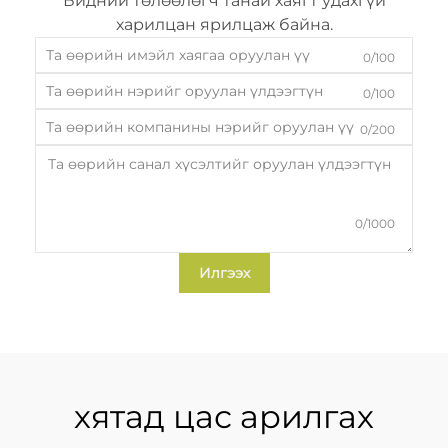
Бидний төлөөлөгч танай хаягт удахгүй
харилцан ярилцаж байна.
0/100
0/100
0/200
0/1000
Илгээх
хятад цас арилгах