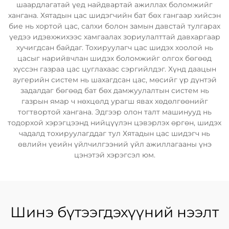
шаардлагатай үед найдвартай ажиллах боломжийг
хангана. Хятадын цас шидэгчийн бат бөх гангаар хийсэн
бие нь хортой цас, салхи болон замын давстай тулгарах
үедээ идэвхжихээс хамгаалах зориулалттай давхаргаар
хучигдсан байдаг. Тохируулагч цас шидэх хоолой нь
цасыг нарийвчлан шидэх боломжийг олгох бөгөөд
хүссэн газраа цас цуглахаас сэргийлдэг. Хүнд даацын
аугерийн систем нь шахагдсан цас, мөсийг үр дүнтэй
задалдаг бөгөөд бат бөх дамжуулалтын систем нь
газрын ямар ч нөхцөлд урагш явах хөдөлгөөнийг
тогтвортой хангана. Эдгээр олон талт машинууд нь
тодорхой хэрэгцээнд нийцүүлэн цэвэрлэх өргөн, шидэх
чадалд тохируулагддаг тул Хятадын цас шидэгч нь
өвлийн үеийн үйлчилгээний үйл ажиллагааны үнэ
цэнэтэй хэрэгсэл юм.
Шинэ бүтээгдэхүүний нээлт