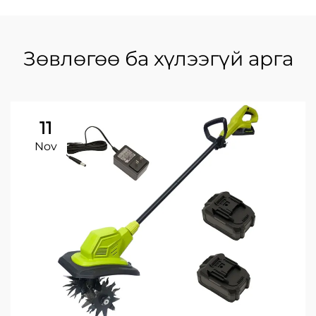
Зөвлөгөө ба хүлээгүй арга
11
Nov