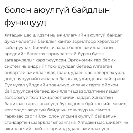
болон аюулгүй байдлын
функцууд
Хятадын цас шидэгч нь ажиллагчийн аюулгүй байдал,
дунд чөлөөтэй байдлыг хангах зорилгоор хэрэглээг
сайжруулах, биеийн ачаалал болон ажиллагааны
эрсдлийг багасгах зориулалттай бүрэн бүтэн
загварчлалыг хэрэгжүүлсэн. Эргономик гар барих
систем нь өндрийг тохируулдаг бөгөөд ялгаатай
өндөртэй ажиллагчдад таарч, удаан цас цэвэрлэх үеэр
доод нуруугийн ачаалал багасаж, удирдлага сайжрана.
Бүх чухал үйлдлийн товчлуурыг хянах гарта ойрхон
байрлуулсан бөгөөд ажиллагч цэвэрлэлтийн явцыг
зогсоохгүйгээр тохиргоог хийж чаддаг. Хяналтын
барихаас гарыг авах үед бүх хөдөлж буй хэсгийг мөчид
зогсоодог аюулгүй байдлын товчлуур нь гэмтэл
гарахаас сэргийлж, олон улсын аюулгүй байдалын
стандартын шаардлагыг хангана. Хятадын цас шидэгч нь
ажиллагчийг хүйтэн орчинд удаан ажиллах үед