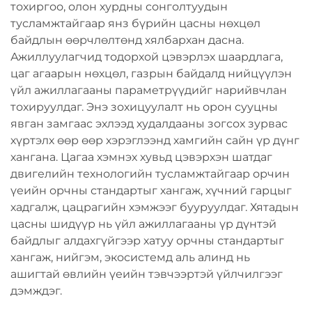
тохиргоо, олон хурдны сонголтуудын
тусламжтайгаар янз бүрийн цасны нөхцөл
байдлын өөрчлөлтөнд хялбархан дасна.
Ажиллуулагчид тодорхой цэвэрлэх шаардлага,
цаг агаарын нөхцөл, газрын байдалд нийцүүлэн
үйл ажиллагааны параметрүүдийг нарийвчлан
тохируулдаг. Энэ зохицуулалт нь орон сууцны
явган замгаас эхлээд худалдааны зогсох зурвас
хүртэлх өөр өөр хэрэглээнд хамгийн сайн үр дүнг
хангана. Цагаа хэмнэх хувьд цэвэрхэн шатдаг
двигелийн технологийн тусламжтайгаар орчин
үеийн орчны стандартыг хангаж, хүчний гарцыг
хадгалж, цацрагийн хэмжээг бууруулдаг. Хятадын
цасны шидүүр нь үйл ажиллагааны үр дүнтэй
байдлыг алдахгүйгээр хатуу орчны стандартыг
хангаж, нийгэм, экосистемд аль алинд нь
ашигтай өвлийн үеийн тэвчээртэй үйлчилгээг
дэмждэг.