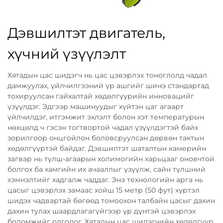
Дэвшилтэт двигатель,
хүчний үзүүлэлт
Хятадын цас шидэгч нь цас цэвэрлэх тоноглолд чадал
дамжуулах, үйлчилгээний үр ашгийг шинэ стандартад
тохируулсан гайхалтай хөдөлгүүрийн инновацийг
үзүүлдэг. Эдгээр машинуудыг хүйтэн цаг агаарт
үйлчилдэг, итгэмжит эхлэлт болон хэт температурын
нөхцөлд ч гэсэн тогтвортой чадал үзүүлдэгтэй байх
зорилгоор онцгойлон боловсруулсан дөрвөн тактын
хөдөлгүүртэй байдаг. Дэвшилтэт шаталтын камерийн
загвар нь түлш-агаарын холимогийн харьцааг оновчтой
болгох ба хамгийн их ачааллыг үзүүлж, сайн түлшний
хэмнэлтийг хадгалж чаддаг. Энэ технологийн арга нь
цасыг цэвэрлэх замаас хойш 15 метр (50 фут) хүртэл
шидэх чадвартай бөгөөд томоохон талбайн цасыг дахин
дахин тулах шаардлагагүйгээр үр дүнтэй цэвэрлэх
боломжийг олгодог. Хятадын цас шидэгчийн хөдөлгүүр