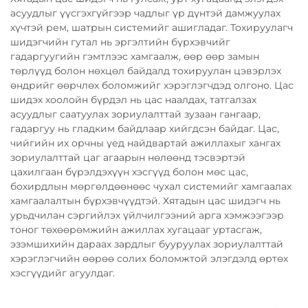
асуудлыг үүсгэхгүйгээр чадлыг үр дүнтэй дамжуулах
хүчтэй рем, шатрын системийг ашигладаг. Тохируулагч
шидэгчийн гутал нь эргэлтийн бүрхэвчийг
гадаргуугийн гэмтлээс хамгаалж, өөр өөр замын
төрлүүд болон нөхцөл байдалд тохируулан цэвэрлэх
өндрийг өөрчлөх боломжийг хэрэглэгчдэд олгоно. Цас
шидэх хоолойн бүрдэл нь цас наалдах, татгалзах
асуудлыг саатуулах зориулалттай зузаан гангаар,
гадаргуу нь гладким байдлаар хийгдсэн байдаг. Цас,
чийгийн их орчны үед найдвартай ажиллахыг хангах
зориулалттай цаг агаарын нөлөөнд тэсвэртэй
цахилгаан бүрэлдэхүүн хэсгүүд болон мөс цас,
бохирдлын мөргөлдөөнөөс чухал системийг хамгаалах
хамгаалалтын бүрхэвчүүдтэй. Хятадын цас шидэгч нь
урьдчилан сэргийлэх үйлчилгээний арга хэмжээгээр
тоног төхөөрөмжийн ажиллах хугацааг уртасгаж,
эзэмшихийн дараах зардлыг бууруулах зориулалттай
хэрэглэгчийн өөрөө солих боломжтой элэгдэлд өртөх
хэсгүүдийг агуулдаг.