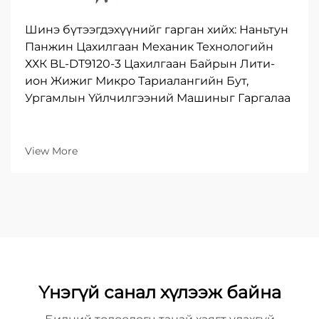
Шинэ бүтээгдэхүүнийг гарган хийх: Наньтун
Панжин Цахилгаан Механик Технологийн
ХХК BL-DT9120-3 Цахилгаан Байрын Лити-
ион Жижиг Микро Тариалангийн Бут,
Ургамлын Үйлчилгээний Машиныг Гаргалаа
View More
Үнэгүй санал хүлээж байна