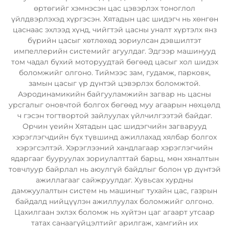
өртөгийг хэмнэсэн цас цэвэрлэх тоноглол
үйлдвэрлэхэд хүргэсэн. Хятадын цас шидэгч нь хөнгөн
цаснаас эхлээд хүнд, чийгтэй цасны уналт хүртэлх янз
бүрийн цасыг хөтлөхөд зориулсан дэвшилтэт
импеллерийн системийг агуулдаг. Эдгээр машинууд
том чадал бүхий моторуудтай бөгөөд цасыг хол шидэх
боломжийг олгоно. Тиймээс зам, гудамж, парковк,
замын цасыг үр дүнтэй цэвэрлэх боломжтой.
Аэродинамикийн байгууламжийн загвар нь цасны
урсгалыг оновчтой болгох бөгөөд муу агаарын нөхцөлд
ч гэсэн тогтвортой зайлуулах үйлчилгээтэй байдаг.
Орчин үеийн Хятадын цас шидэгчийн загварууд
хэрэглэгчдийн бүх түвшинд ажиллахад хялбар болгох
хэрэгсэлтэй. Хэрэглээний хандлагаар хэрэглэгчийн
ядаргааг бууруулах зориулалттай барьц, мөн хяналтын
товчлуур байрлал нь аюулгүй байдлыг болон үр дүнтэй
ажиллагааг сайжруулдаг. Хувьсах хурдны
дамжуулалтын систем нь машиныг тухайн цас, газрын
байдалд нийцүүлэн ажиллуулах боломжийг олгоно.
Цахилгаан эхлэх боломж нь хүйтэн цаг агаарт утсаар
татах санаагүйцэлтийг арилгаж, хамгийн их