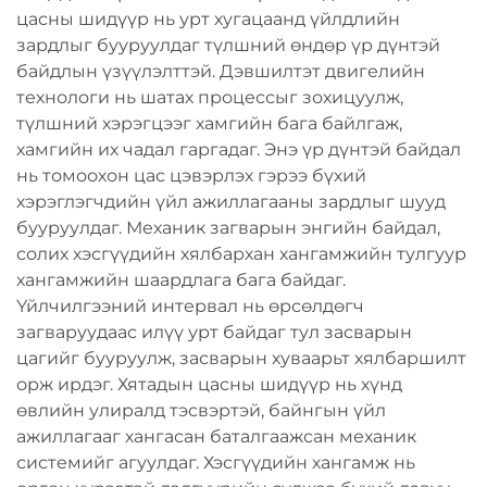
цасны шидүүр нь урт хугацаанд үйлдлийн
зардлыг бууруулдаг түлшний өндөр үр дүнтэй
байдлын үзүүлэлттэй. Дэвшилтэт двигелийн
технологи нь шатах процессыг зохицуулж,
түлшний хэрэгцээг хамгийн бага байлгаж,
хамгийн их чадал гаргадаг. Энэ үр дүнтэй байдал
нь томоохон цас цэвэрлэх гэрээ бүхий
хэрэглэгчдийн үйл ажиллагааны зардлыг шууд
бууруулдаг. Механик загварын энгийн байдал,
солих хэсгүүдийн хялбархан хангамжийн тулгуур
хангамжийн шаардлага бага байдаг.
Үйлчилгээний интервал нь өрсөлдөгч
загваруудаас илүү урт байдаг тул засварын
цагийг бууруулж, засварын хуваарьт хялбаршилт
орж ирдэг. Хятадын цасны шидүүр нь хүнд
өвлийн улиралд тэсвэртэй, байнгын үйл
ажиллагааг хангасан баталгаажсан механик
системийг агуулдаг. Хэсгүүдийн хангамж нь