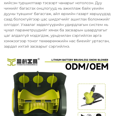
хийсэн туршилтаар тэсвэрт чанарыг нотолсон. Дуу
чимийг багасгах онцлогууд нь ажиллаж байх үеийн
дууны түвшинг багасгаж, айл өрхийн газарт хөршүүдэд
саад болохгүйгээр цас шидэгчийг ашиглах боломжийг
олгодог. Ухаалаг хөдөлгүүрийн удирдлагын систем нь
чухал параметрүүдийг хянах ба засварын шаардлагыг
цаг алдалгүй мэдэгдэж, урьдчилан сэргийлэх арга
хэмжээгээр тоног төхөөрөмжийн нас биеийг уртасган,
зардал ихтэй засварыг сэргийлнэ.