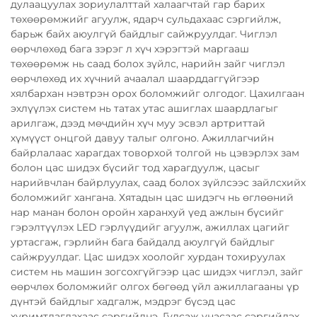
дулаацуулах зориулалттай халаагчтай гар барих
төхөөрөмжийг агуулж, ядарч сульдахаас сэргийлж,
барьж байх аюулгүй байдлыг сайжруулдаг. Чиглэл
өөрчлөхөд бага зэрэг л хүч хэрэгтэй маргааш
төхөөрөмж нь саад болох зүйлс, нарийн зайг чиглэл
өөрчлөхөд их хүчний ачаалал шаарддаггүйгээр
хялбархан нэвтрэн орох боломжийг олгодог. Цахилгаан
эхлүүлэх систем нь татах утас ашиглах шаардлагыг
арилгаж, дээд мөчдийн хүч муу эсвэл артриттай
хүмүүст онцгой давуу талыг олгоно. Ажиллагчийн
байрлалаас харагдах товорхой толгой нь цэвэрлэх зам
болон цас шидэх бүсийг тод харагдуулж, цасыг
нарийвчлан байрлуулах, саад болох зүйлсээс зайлсхийх
боломжийг хангана. Хятадын цас шидэгч нь өглөөний
нар манан болон оройн харанхуй үед ажлын бүсийг
гэрэлтүүлэх LED гэрлүүдийг агуулж, ажиллах цагийг
уртасгаж, гэрлийн бага байдалд аюулгүй байдлыг
сайжруулдаг. Цас шидэх хоолойг хурдан тохируулах
систем нь машин зогсохгүйгээр цас шидэх чиглэл, зайг
өөрчлөх боломжийг олгох бөгөөд үйл ажиллагааны үр
дүнтэй байдлыг хадгалж, мэдрэг бүсэд цас
хуримтлагдахаас сэргийлнэ. Гулсаж унасаас сэргийлэх