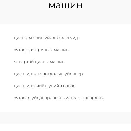
машин
цасны машин үйлдвэрлэгчид
хятад цас арилгах машин
чанартай цасны машин
цас шидэх тоноглолын үйлдвэр
цас шидэгчийн үнийн санал
хятадад үйлдвэрлэсэн хиагаар цэвэрлэгч