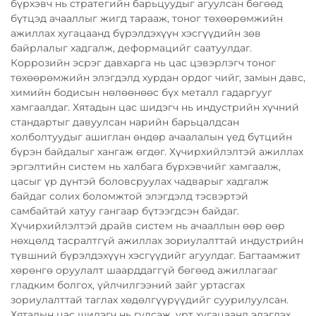
бүрхэвч нь стратегийн барьцуудыг агуулсан бөгөөд
бүтцэд ачааллыг жигд тарааж, тоног төхөөрөмжийн
ажиллах хугацаанд бүрэлдэхүүн хэсгүүдийн зөв
байрлалыг хадгалж, деформацийг саатуулдаг.
Коррозийн эсрэг давхарга нь цас цэвэрлэгч тоног
төхөөрөмжийн элэгдэлд хурдан ордог чийг, замын давс,
химийн бодисын нөлөөнөөс бүх металл гадаргууг
хамгаалдаг. Хятадын цас шидэгч нь индустрийн хүчний
стандартыг давуулсан нарийн барьцалдсан
холболтуудыг ашиглан өндөр ачаалалын үед бүтцийн
бүрэн байдалыг хангаж өгдөг. Хүчирхийлэлтэй ажиллах
эргэлтийн систем нь халбага бүрхэвчийг хамгаалж,
цасыг үр дүнтэй боловсруулах чадварыг хадгалж
байдаг солих боломжтой элэгдэлд тэсвэртэй
самбайтай хатуу гангаар бүтээгдсэн байдаг.
Хүчирхийлэлтэй драйв систем нь ачааллын өөр өөр
нөхцөлд тасралтгүй ажиллах зориулалттай индустрийн
түвшний бүрэлдэхүүн хэсгүүдийг агуулдаг. Багтаамжит
хөрөнгө оруулалт шаарддаггүй бөгөөд ажиллагааг
гладким болгох, үйлчилгээний зайг уртасгах
зориулалттай таглах хөдөлгүүрүүдийг суурилуулсан.
Хятадын цас шидэгч нь гулсаж, урт хугацаанд элэгдэх