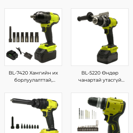
BL-7420 Хамгийн их
BL-5220 Өндөр
борлуулалттай,
чанартай утасгүй
зөөврийн импакт
импакт дриллийн
ключний багц, өндөр
багц, олон үйлдэлтэй,
чанартай, дахин
цэнэглэх боломжтой
ашиглах зориулалтын
цахилгаан түлхүүр,
цахилгаан хүчний
хувьсах хурдтай, дахин
хэрэгсэл, 21V-ын
ашиглах зориулалтын
баттерейтэй
хэрэгсэл