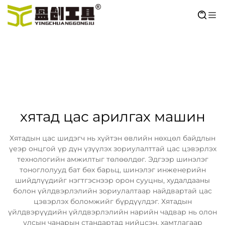
хятад цас арилгах машин
Хятадын цас шидэгч нь хүйтэн өвлийн нөхцөл байдлын
үеэр онцгой үр дүн үзүүлэх зориулалттай цас цэвэрлэх
технологийн амжилтыг төлөөлдөг. Эдгээр шинэлэг
тоноглолууд бат бөх барьц, шинэлэг инженерийн
шийдлүүдийг нэгтгэснээр орон сууцны, худалдааны
болон үйлдвэрлэлийн зориулалтаар найдвартай цас
цэвэрлэх боломжийг бүрдүүлдэг. Хятадын
үйлдвэрүүдийн үйлдвэрлэлийн нарийн чадвар нь олон
улсын чанарын стандартад нийцсэн, хамтлагаар