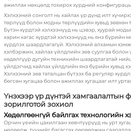
ажиллах нөхцөлд тохирох хүрдний конфигурацыг
Хэлхээний сонголт нь хайлах үр дүнд илт хүчирх
төрлүүд болон модны төрлүүдийн хувьд зөвхөн 
Бүтэн хүрдтэй хэлхээнүүд нь цэвэр, хуурай моды
харин хагас хүрдтэй хэлхээнүүд нь янз бүрийн 
хүрдлэх шаардлагагүй. Хэлхээний алхамын хэмжээ
хэлбэржин, хайлах үйлдлийн зөв суулгаа болон 
хөдөлгүүр дугуйн техникийн шаардлагатай ний
үйлдэгчид хайлах үйлдлийн янз бүрийн хувьд хэ
Хэлхээний зөв таталцан бүтээх ба регуляр хүрд
бөгсөн хугацаа болон ажиллах хугацааг илт уртас
Үнэхээр үр дүнтэй хамгаалалтын 
зорилготой зохиол
Хөдөлгөөнгүй байлгах технологийн х
Орчин үеийн цахилгаан хөвчтүүрүүд нь урт хуга
нөлөөлж, түүнийг багасгах дөрвөлжин сааралд