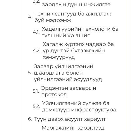
зардлын дүн шинжилгээ
Техник сангууд ба ажиллаж
буй мэдрэмж
Хөдөлгүүрийн технологи ба
түлшний үр ашиг
Хагалж хүртэлх чадвар ба
үр дүнтэй бүтээмжийн
хэмжүүрүүд
Засвар үйлчилгээний
шаардлага болон
үйлчилгээний асуудлууд
Эрдэмтэн засварын
протокол
Үйлчилгээний сүлжээ ба
дэмжлүүр инфраструктура
Түүн дээрх асуулт хариулт
Мэргэжлийн хэрэглээд