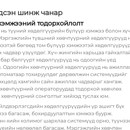
дсэн шинж чанар
хэмжээний тодорхойлолт
нь түүний хөдөлгүүрийн бүлүүр хэмжээ болон хү
 Мэргэжлийн түвшний хөвчтүүрний хөдөлгүүрүүд 
мжээтэй бөгөөд том бүлүүр хэмжээтэй хөдөлгүүрүү
х чадвар үзүүлдөг. Хүч-жингийн харьцаа гайхалтай
лбар бөлгүүрт хөдөлгүүрүүд нь одоогийн үед
. Одоогийн хөвчтүүрний хөдөлгүүрүүд нь ажилла
втоматаар тохируулдөг дөрвөлжин системүүдийг
өхцөлд хамгийн сайн ажиллах чадварыг хангаж.
 хөвчтүүрний операторуудад тодорхой хөвчлөх
хөвчтүүрний сонголтыг хийхэд туслах юм.
үйлдвэрлэгсдийн хөдөлгүүрүүдийн үр ашигт бүх
ээ багасаж, бохирдуулалтын хэмжээ буурж.
н-хийн холимог шархлаа системүүд орно, түүнээ
 үеийн нөлөөлөл багасаж. Мэргэжлийн хөвчтөн