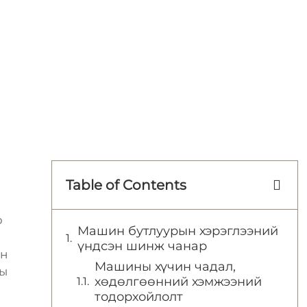
Table of Contents
р
Машин бутлуурын хэрэглээний
үндсэн шинж чанар
йн
Машины хүчин чадал,
ны
хөдөлгөөнний хэмжээний
тодорхойлолт
д