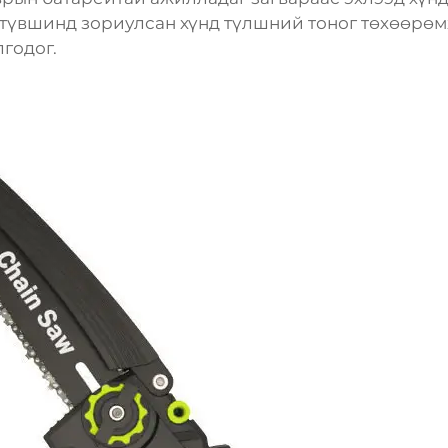
түвшинд зориулсан хүнд түлшний тоног төхөөрө
лгодог.