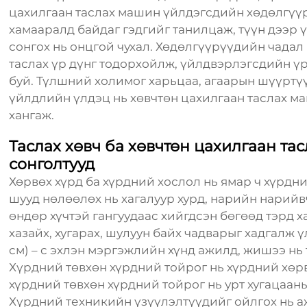
цахилгаан таслах машин үйлдэгсдийн хөдөлгүүр
хамааралд байдаг гэдгийг танилцаж, түүн дээр 
сонгох нь онцгой чухал. Хөдөлгүүрүүдийн чадал
таслах үр дүнг тодорхойлж, үйлдвэрлэгсдийн ү
буй. Түлшний холимог харьцаа, агаарын шүүртү
үйлдлийн үлдэц нь хөвчтөн цахилгаан таслах ма
хангаж.
Таслах хөвч ба хөвчтөн цахилгаан т
сонголтууд
Хөрвөх хүрд ба хүрдний хослол нь ямар ч хүрдн
шууд нөлөөлөх нь хагалуур хурд, нарийн нарийв
өндөр хүчтэй гангуудаас хийгдсэн бөгөөд тэрд х
хазайх, хугарах, шулуун байх чадварыг хадгалж ү
см) – с эхлэн мэргэжлийн хүнд ажилд, жишээ нь та
Хүрдний төвхөн хүрдний тойрог нь хүрдний хөрв
хүрдний төвхөн хүрдний тойрог нь урт хугацаан
Хүрдний техникийн үзүүлэлтүүдийг ойлгох нь а