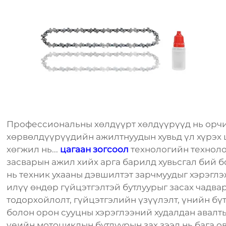
Профессиональны хөлдүүрт хөлдүүрүүд нь орчин
хөрвөлдүүрүүдийн ажилтнуудын хувьд үл хүрэх
хөгжил нь...
цагаан зогсоол
технологийн техноло
засварын ажил хийх арга барилд хувьсгал бий 
нь техник ухааны дэвшилтэт зарчмуудыг хэрэгл
илүү өндөр гүйцэтгэлтэй бутлуурыг засах чадв
тодорхойлолт, гүйцэтгэлийн үзүүлэлт, үнийн б
болон орон сууцны хэрэглээний худалдан авалт
үеийн мотоциклын бутлуурын зах зээл нь бага о