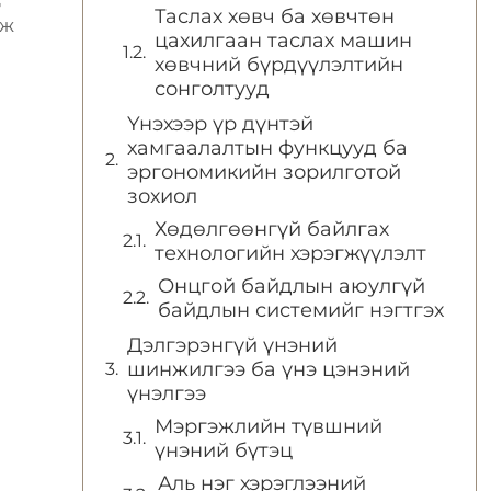
Таслах хөвч ба хөвчтөн
мж
цахилгаан таслах машин
хөвчний бүрдүүлэлтийн
сонголтууд
Үнэхээр үр дүнтэй
хамгаалалтын функцууд ба
эргономикийн зорилготой
зохиол
Хөдөлгөөнгүй байлгах
технологийн хэрэгжүүлэлт
Онцгой байдлын аюулгүй
байдлын системийг нэгтгэх
Дэлгэрэнгүй үнэний
шинжилгээ ба үнэ цэнэний
үнэлгээ
Мэргэжлийн түвшний
үнэний бүтэц
Аль нэг хэрэглээний