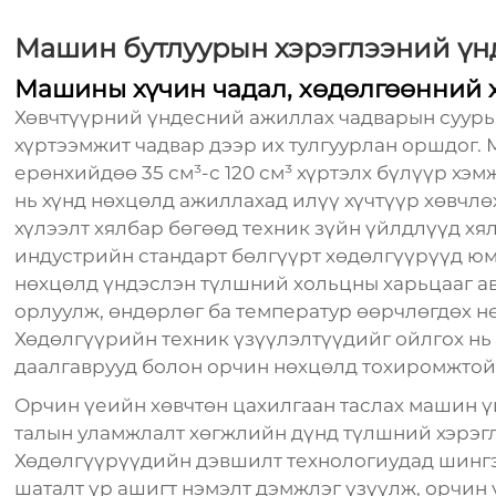
Машин бутлуурын хэрэглээний үн
Машины хүчин чадал, хөдөлгөөнний 
Хөвчтүүрний үндесний ажиллах чадварын суурь 
хүртээмжит чадвар дээр их тулгуурлан оршдог.
ерөнхийдөө 35 см³-с 120 см³ хүртэлх бүлүүр хэ
нь хүнд нөхцөлд ажиллахад илүү хүчтүүр хөвчлө
хүлээлт хялбар бөгөөд техник зүйн үйлдлүүд хя
индустрийн стандарт бөлгүүрт хөдөлгүүрүүд юм
нөхцөлд үндэслэн түлшний хольцны харьцааг а
орлуулж, өндөрлөг ба температур өөрчлөгдөх н
Хөдөлгүүрийн техник үзүүлэлтүүдийг ойлгох нь
даалгаврууд болон орчин нөхцөлд тохиромжтой 
Орчин үеийн хөвчтөн цахилгаан таслах машин 
талын уламжлалт хөгжлийн дүнд түлшний хэрэгл
Хөдөлгүүрүүдийн дэвшилт технологиудад шингэ
шаталт үр ашигт нэмэлт дэмжлэг үзүүлж, орчин