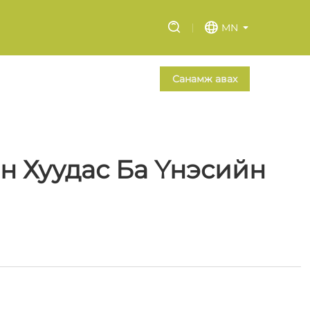
MN
Санамж авах
 Хуудас Ба Үнэсийн