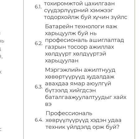
тохиромжтой цахилгаан
сүүдэрлүүрний хэмжээг
тодорхойлж буй хүчин зүйлс
Батарейн технологи яаж
ч
харьцуулж буй нь
професиональ ашиглалтад
нь
газрын тосоор ажиллах
д
хөлдүүрт хөлдүүртэй
,
харьцуулан
Мэргэжлийн ажилтнууд
х
хөвөртүүрүүд худалдаж
авахдаа ямар аюулгүй
бүтээлд хийгдсэн
баталгаажуулалтуудыг хайх
вэ
Профессиональ
хөврүүлүүрүүд хэдэн удаа
техник үйлдэлд орж буй?
с