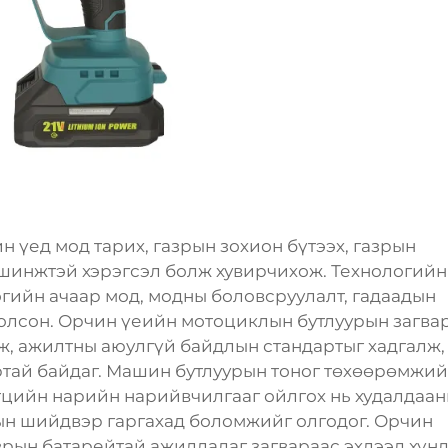
 үед мод тарих, газрын зохион бүтээх, газрын
 шинжтэй хэрэгсэл болж хувирчихож. Технологийн
гийн ачаар мод, модны боловсруулалт, гадаадын
болсон. Орчин үеийн мотоциклын бутлуурын загва
эж, ажилтны аюулгүй байдлын стандартыг хадгалж,
артай байдаг. Машин бутлуурын тоног төхөөрөмжи
үтцийн нарийн нарийвчилгааг ойлгох нь худалдаа
ын шийдвэр гаргахад боломжийг олгодог. Орчин
врын батарейтай ажилладаг загвараас эхлээд хүн