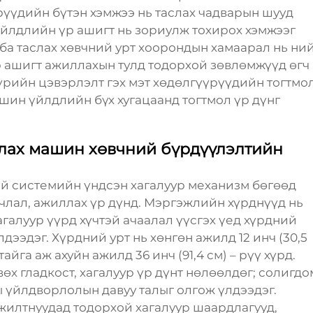
үүдийн бүтэн хэмжээ нь таслах чадварын шууд
үйлдлийн үр ашигт нь зориулж тохирох хэмжээг
 ба таслах хөвчний урт хоорондын хамаарал нь ни
р ашигт ажиллахын тулд тодорхой зөвлөмжүүд өгч
үрийн цэвэрлэлт гэх мэт хөдөлгүүрүүдийн тогтмо
шин үйлдлийн бүх хугацаанд тогтмол үр дүнг
аслах машин хөвчний бүрдүүлэлтийн
ий системийн үндсэн хагалуур механизм бөгөөд
члал, ажиллах үр дүнд. Мэргэжлийн хүрднүүд нь
агалуур үүрд хүчтэй ачаалал үүсгэх үед хүрдний
лдээдэг. Хүрдний урт нь хөнгөн ажилд 12 инч (30,5
йга аж ахуйн ажилд 36 инч (91,4 см) – рүү хүрд.
өх гладкост, хагалуур үр дүнт нөлөөлдөг; солигдо
ы үйлдворлолын давуу талыг олгож үлдээдэг.
жилтнуудад тодорхой хагалуур шаардлагууд,