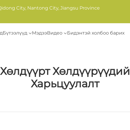
Qidong City, Nantong City, Jiangsu Province
д
Бүтээлүүд
Мэдээ
Видео
Бидэнтэй холбоо барих
өлдүүрт Хөлдүүрүүдийн
Харьцуулалт