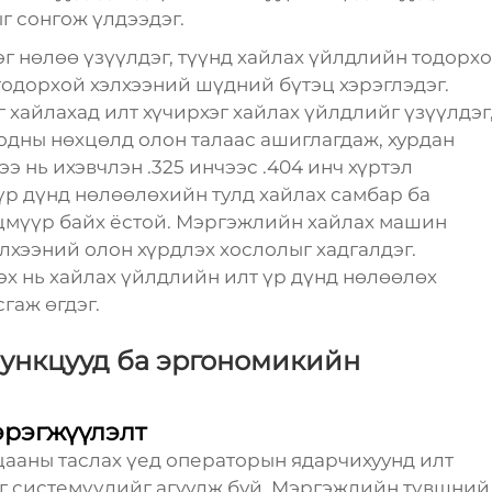
 сонгож үлдээдэг.
эг нөлөө үзүүлдэг, түүнд хайлах үйлдлийн тодорх
тодорхой хэлхээний шүдний бүтэц хэрэглэдэг.
г хайлахад илт хүчирхэг хайлах үйлдлийг үзүүлдэг
модны нөхцөлд олон талаас ашиглагдаж, хурдан
 нь ихэвчлэн .325 инчээс .404 инч хүртэл
үр дүнд нөлөөлөхийн тулд хайлах самбар ба
цмүүр байх ёстой. Мэргэжлийн хайлах машин
лхээний олон хүрдлэх хослолыг хадгалдэг.
лэх нь хайлах үйлдлийн илт үр дүнд нөлөөлөх
гаж өгдэг.
функцууд ба эргономикийн
эрэгжүүлэлт
цааны таслах үед операторын ядарчихуунд илт
аг системүүдийг агуулж буй. Мэргэжлийн түвшний