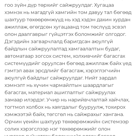
гоо зүйн дүр төрхийг сайжруулдаг. Хугацаа
хэмнэх нь магадгүй хамгийн том давуу тал бөгөөд
шахтуур төхөөрөмжүүд нь хэд хэдэн дахин хурдан
ажиллаж, өгөгдсөн хугацаанд том төслүүд эсвэл
олон даалгаврыг гүйцэтгэх боломжийг олгодог.
Дэгэдийн загварчлалд баригдсан аюулгүй
байдлын сайжруулалтад хамгаалалтын будаг,
автоматаар зогсох систем, холхивчийг багасгах
системүүдийг оруулсан бөгөөд ажиллаж байх үед
гэмтэл авах эрсдлийг багасгаж, хэрэглэгчийн
аюулгүй байдлыг сайжруулдаг. Нийт зардал
хэмнэлт нь хүчин чармайлтын шаардлагыг
багасгах, материал ашиглалтыг сайжруулах
замаар илэрдэг. Учир нь нарийвчлалтай хайчлах,
тогтмол холбох нь хаягдалыг бууруулж, тохирох
хэмжээтэй байх, төгсгөл нь сайжрахыг хангана.
Орчин үеийн шахтуур төхөөрөмжийн системээр
солих хэрэгслээр нэг төхөөрөмжийг олон