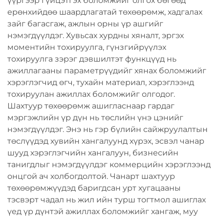
үүргээр гүйцэтгэх боломжийг олгох бөгөөд
ерөнхийдөө шаардлагатай төхөөрөмж, хадгалах
зайг багасгаж, ажлын орны үр ашгийг
нэмэгдүүлдэг. Хувьсах хурдны хяналт, эргэх
моментийн тохируулга, гүнзгийрүүлэх
тохируулга зэрэг дэвшилтэт функцүүд нь
ажиллагааны параметрүүдийг хянах боломжийг
хэрэглэгчид өгч, тухайн материал, хэрэглээнд
тохируулан ажиллах боломжийг олгодог.
Шахтуур төхөөрөмж ашигласнаар гардаг
мэргэжлийн үр дүн нь төслийн үнэ цэнийг
нэмэгдүүлдэг. Энэ нь гэр бүлийн сайжруулалтын
төслүүдэд хувийн хангалуунд хүрэх, эсвэл чанар
шууд хэрэглэгчийн хангалуун, бизнесийн
танигдлыг нэмэгдүүлдэг коммерцийн хэрэглээнд
онцгой ач холбогдолтой. Чанарт шахтуур
төхөөрөмжүүдэд баригдсан урт хугацааны
тэсвэрт чадал нь жил ийн турш тогтмол ашиглах
үед үр дүнтэй ажиллах боломжийг хангаж, муу