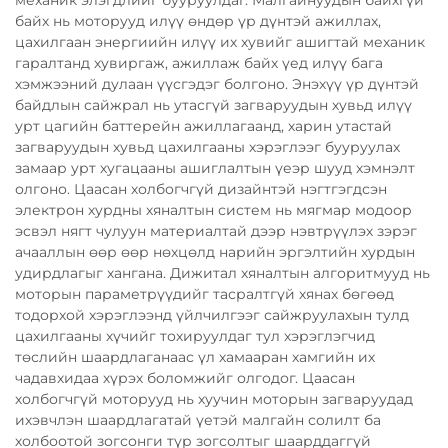
байх нь моторууд илүү өндөр үр дүнтэй ажиллах,
цахилгаан энергиийн илүү их хувийг ашигтай механик
гаралтанд хувиргаж, ажиллаж байх үед илүү бага
хэмжээний дулаан үүсгэдэг болгоно. Энэхүү үр дүнтэй
байдлын сайжрал нь утасгүй загваруудын хувьд илүү
урт цагийн баттерейн ажиллагаанд, харин утастай
загваруудын хувьд цахилгааны хэрэглээг бууруулах
замаар урт хугацааны ашиглалтын үеэр шууд хэмнэлт
олгоно. Цаасан холбогчгүй дизайнтэй нэгтгэгдсэн
электрон хурдны хяналтын систем нь мягмар модоор
эсвэл нягт чулуун материалтай дээр нэвтрүүлэх зэрэг
ачааллын өөр өөр нөхцөлд нарийн эргэлтийн хурдын
удирдлагыг хангана. Дижитал хяналтын алгоритмууд нь
моторын параметрүүдийг тасралтгүй хянах бөгөөд
тодорхой хэрэглээнд үйлчилгээг сайжруулахын тулд
цахилгааны хүчийг тохируулдаг тул хэрэглэгчид
төслийн шаардлаганаас үл хамааран хамгийн их
чадавхидаа хүрэх боломжийг олгодог. Цаасан
холбогчгүй моторууд нь хуучин моторын загваруудад
ихэвчлэн шаардлагатай үетэй малгайн солилт ба
холбоотой зогсонги түр зогсолтыг шаарддаггүй