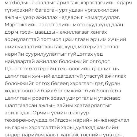
махбодын ачааллыг арилгаж, хэрэглэгчийн ядарч
түгжрэхийг багасган урт удаан үргэлжилсэн
ажлын үеэр ажиллах чадварыг нэмэгдүүлдэг.
Мэргэжлийн зэрэглэлийн моторууд хүнд даац
дор ч гэсэн цаашдын ажиллагааг хангах
зориулалттай тогтмол цахилгаан эрчим хүчний
нийлүүлэлтийг хангаж, хүнд материал эсвэл
нарийн суурилуулалтыг гүйцэтгэх үед
найдвартай ажиллах боломжийг олгодог.
Цэнэглэх баттерейн технологийн дэвшил нь
цахилгаан хүчний алдагдалгүй утасгүй ажиллах
боломжийг олгох бөгөөд хэрэглэгчдэд бүрэн
хөдөлгөөнтэй байх боломжийг бий болгох ба
цахилгаан розетк эсвэл удиртгалын утаснаас
шалтгаалсан ажлын зайны хязгаарлалтыг
арилгадаг. Орчин үеийн шахтуур
төхөөрөмжүүдэд хийгдсэн нарийн инженерчлэл
нь гарын хэрэгсэлтэй харьцуулахад хамгийн
өндөр нарийвчлалыг хангаж, төслийн үнэ цэн,