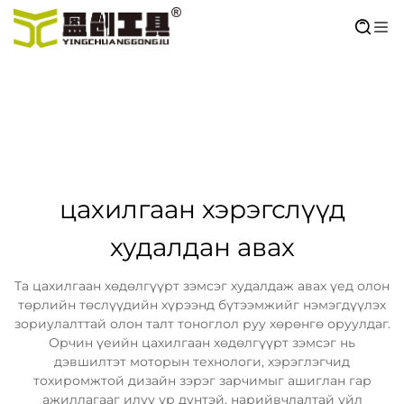
цахилгаан хэрэгслүүд
худалдан авах
Та цахилгаан хөдөлгүүрт зэмсэг худалдаж авах үед олон
төрлийн төслүүдийн хүрээнд бүтээмжийг нэмэгдүүлэх
зориулалттай олон талт тоноглол руу хөрөнгө оруулдаг.
Орчин үеийн цахилгаан хөдөлгүүрт зэмсэг нь
дэвшилтэт моторын технологи, хэрэглэгчид
тохиромжтой дизайн зэрэг зарчимыг ашиглан гар
ажиллагааг илүү үр дүнтэй, нарийвчлалтай үйл