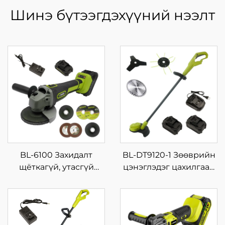
Шинэ бүтээгдэхүүний нээлт
BL-6100 Захидалт
BL-DT9120-1 Зөөврийн
щёткагүй, утасгүй
цэнэглэдэг цахилгаан
цахилгаан хүчин
утсан түрхүүр, лаазны
зүйлтэй жижиг машин,
хөнгөн цагаан
аксессуар: өнцгийн
хэрэгсэл, 2 тактын DIY
шлифмашин
цахилгаан эрчим