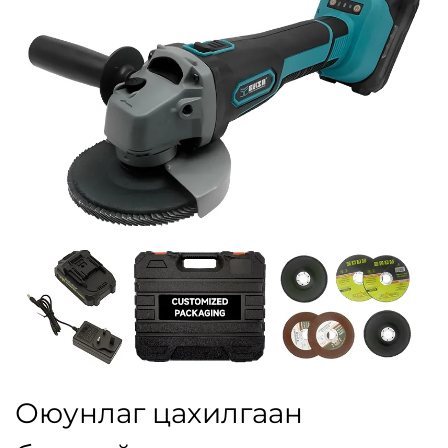
Оюунлаг цахилгаан