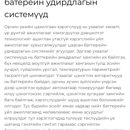
батерейн удирдлагын
системүүд
Орчин үеийн цахилгаан хэрэгслүүд нь ухаалаг хяналт,
үр дүнтэй ажиллагааг нэмэгдүүлэх дэвшилтэт
технологийг ашиглан утасгүй хэрэгслийн үйл
ажиллагааг хувьсгалжуулдаг цаасан баттерейн
удирдлагын системийг агуулдаг. Эдгээр ухаалаг
системүүд нь баттерейн амьдралыг хамгийн их байлгах,
бүх нөхцөлд аюулгүй ажиллахыг хангахын тулд эсийн
хүчдэл, гүйдлийн урсгал, температурын параметрийг
тасралтгүй шинжилдэг. Ухаалаг цэнэглэх алгоритмууд
нь баттерейн байдал, орчны хүчин зүйлсийн үндсэн
дээр цэнэглэх хурдыг автоматаар тохируулдаг бөгөөд
илүү цэнэглэхээс сэргийлж, цэнэглэх хугацааг хамгийн
бага байлгаж, хэрэгслүүдийг шууд ашиглах боломжийг
олгодог. Тус бүрийн эсийг хянах чадвар нийт баттерейн
үйл ажиллагаанд нөлөөлөхөөс өмнө асуудлыг
илрүүлдэг тул хэрэглэгчдэд түлхүүр төслүүдийн үе
шатанд гэнэтийн гэмтэл гарахаас сэргийлэх