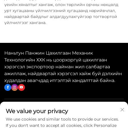
үеийн хяналтыг хангаж, олон төрлийн орчны нөхцөлд
урт хугацааны үйлчилгээний хугацаанд нарийвчлал,
найдвартай байдлыг алдагдуулахгүйгээр тогтвортой
үйлчилгээг хангана.
Наньтун Панжин Цахилгаан Механик
Технологийн ХХК нь цоорхоргүй цахилгаан
хэрэгсэл экспортоор найман жил салбартаа
ажиллаж, найдвартай хэрэгсэл хайж буй дэлхийн
худалдан авагчдад итгэлтэй хандалттай байна.
Хурдан холбоосууд
We value your privacy
We use cookies and similar tools to provide our services.
If you don't want to accept all cookies, click Personalize