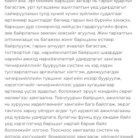
байлгана. Эргономик барьцын загвар нь гарын ядарлыг
багасгаж, урт хугацааны ашиглалтын үед удирдлагыг
сайжруулахын тулд хүний хүчин зүйлийн судалгааг
өргөнөөр ашигладаг бөгөөд гарын янз бүрийн хэмжээ,
барьцын дур сонирхолд нийцсэн гадаргуугийн форм,
зөв байрлалын зөөлөн хивсийг агуулна. Жин тархалтын
оптимизаци нь багажны жинг барьцаны естөөр
байрлуулж, гарын алчуурт ачаалал багасгаж,
тогтвортой гар, нарийвчлалтай байршил шаарддаг
нарийн ажилд нарийвчлалтай удирдлагыг хангана.
Чичирхийллийг бууруулах систем нь хэд хэдэн
тусгаарлалтын аргачлалыг нэгтгэж, дамжуулагдах
чичирхийллийн түвшинг хамгийн ихээр бууруулж,
хэрэглэгчийг чичирхийллээс удаан хугацаагаар
өртөхөд үүсэх ядарлыг, боломжит эрүүл мэндийн сөрөг
нөлөөгээс хамгаална. Товчлуурын байршил, ажиллагаа
нь хурууны хөдөлгөөнийг хамгийн бага байлгаж, эерэг
тактиль хариу үйлдэл өгдөг тул идэвхтэй ажиллагааны
үед хурдны удирдлага, булагны функц руу хандаж байх
үед хэрэглэгчид барьцыг надтай барьж байх
боломжийг олгоно. Тоосноос хамгаалах систем нь
дотоод хэсгүүдийг бохирдлоос хамгаалж, үйлчилгээний