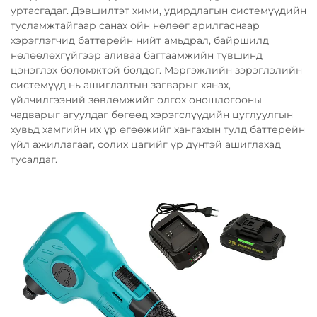
уртасгадаг. Дэвшилтэт хими, удирдлагын системүүдийн
тусламжтайгаар санах ойн нөлөөг арилгаснаар
хэрэглэгчид баттерейн нийт амьдрал, байршилд
нөлөөлөхгүйгээр аливаа багтаамжийн түвшинд
цэнэглэх боломжтой болдог. Мэргэжлийн зэрэглэлийн
системүүд нь ашиглалтын загварыг хянах,
үйлчилгээний зөвлөмжийг олгох оношлогооны
чадварыг агуулдаг бөгөөд хэрэгслүүдийн цуглуулгын
хувьд хамгийн их үр өгөөжийг хангахын тулд баттерейн
үйл ажиллагааг, солих цагийг үр дүнтэй ашиглахад
тусалдаг.