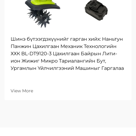
Шинэ бүтээгдэхүүнийг гарган хийх: Наньтун
Панжин Цахилгаан Механик Технологийн
ХХК BL-DT9120-3 Цахилгаан Байрын Лити-
ион Жижиг Микро Тариалангийн Бут,
Ургамлын Үйлчилгээний Машиныг Гаргалаа
View More