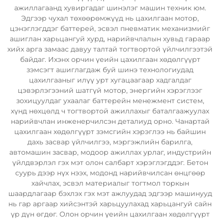
ажиллагаанд хувиргадаг шинэлэг машин техник юм.
Эдгээр чухал төхөөрөмжүүд нь цахилгаан мотор,
цэнэглэгддэг баттерей, эсвэл пневматик механизмийг
ашиглан харьцангуй хурд, нарийвчлалын хувьд гараар
хийх арга замаас давуу талтай тогтвортой үйлчилгээтэй
байдаг. Ихэнх орчин үеийн цахилгаан хөдөлгүүрт
зэмсэгт ашиглагдаж буй шинэ технологиудад
цахилгааныг илүү урт хугацаагаар хадгалдаг
цэвэрлэгээний шатгүй мотор, энергийн хэрэглээг
зохицуулдаг ухаалаг баттерейн менежмент систем,
хүнд нөхцөлд ч тогтвортой ажиллахыг баталгаажуулах
нарийвчлан инженерчилсэн деталиуд орно. Чанартай
цахилгаан хөдөлгүүрт зэмсгийн хэрэглээ нь байшин
дахь засвар үйлчилгээ, мэргэжлийн барилга,
автомашин засвар, модоор ажиллах урлаг, индустрийн
үйлдвэрлэл гэх мэт олон салбарт хэрэглэгддэг. Бетон
суурь дээр нүх нээх, модонд нарийвчилсан өнцгөөр
хайчлах, эсвэл материалыг тогтмол торкын
шаардлагаар бэхлэх гэх мэт ажлуудад эдгээр машинууд
нь гар аргаар хийсэнтэй харьцуулахад харьцангуй сайн
үр дүн өгдөг. Олон орчин үеийн цахилгаан хөдөлгүүрт