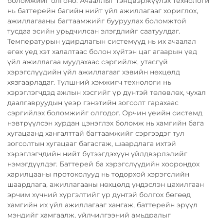
боломжийг олгоно. Ачааллыг тэнцвэржүүлэх технологи
нь баттерейн багийн нийт үйл ажиллагааг хориглох,
ажиллагааны багтаамжийг бууруулах боломжтой
тусдаа эсийн урьдчилсан элэгдлийг саатуулдаг.
Температурын удирдлагын системүүд нь их ачаалал
өгөх үед хэт халалтаас болон хүйтэн цаг агаарын үед
үйл ажиллагаа муудахаас сэргийлж, утасгүй
хэрэгслүүдийн үйл ажиллагааг хэвийн нөхцөлд
хязгаарладаг. Түлшний хэмжигч технологи нь
хэрэглэгчдэд ажлын хэсгийг үр дүнтэй төлөвлөх, чухал
даалгавруудын үеэр гэнэтийн зогсолт гарахаас
сэргийлэх боломжийг олгодог. Орчин үеийн системд
нэвтрүүлсэн хурдан цэнэглэх боломж нь хамгийн бага
хугацаанд хангалттай багтаамжийг сэргээдэг тул
зогсолтын хугацааг багасгаж, шаардлага ихтэй
хэрэглэгчдийн нийт бүтээгдэхүүн үйлдвэрлэлийг
нэмэгдүүлдэг. Баттерей ба хэрэгслүүдийн хоорондох
харилцааны протоколууд нь тодорхой хэрэгслийн
шаардлага, ажиллагааны нөхцөлд үндэслэн цахилгаан
эрчим хүчний хүргэлтийг үр дүнтэй болгох бөгөөд
хамгийн их үйл ажиллагааг хангаж, баттерейн эрүүл
мэндийг хамгаалж, үйлчилгээний амьдралыг