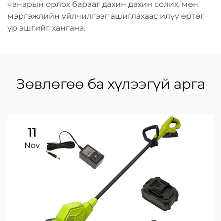
чанарын орлох барааг дахин дахин солих, мөн
мэргэжлийн үйлчилгээг ашиглахаас илүү өртөг
үр ашгийг хангана.
Зөвлөгөө ба хүлээгүй арга
11
Nov