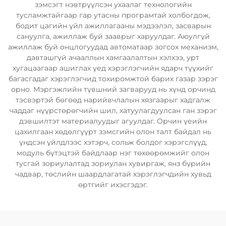
зэмсэгт нэвтрүүлсэн ухаалаг технологийн
тусламжтайгаар гар утасны програмтай холбогдож,
бодит цагийн үйл ажиллагааны мэдээлэл, засварын
сануулга, ажиллаж буй зааврыг харуулдаг. Аюулгүй
ажиллаж буй онцлогуудад автоматаар зогсох механизм,
давташгүй ачааллын хамгаалалтын хэлхээ, урт
хугацаагаар ашиглах үед хэрэглэгчийн ядарч түүхийг
багасгадаг хэрэглэгчид тохиромжтой барих газар зэрэг
орно. Мэргэжлийн түвшний загварууд нь хүнд орчинд
тэсвэртэй бөгөөд нарийвчлалын хязгаарыг хадгалж
чаддаг нүүрстөрөгчийн шил, хатуулагдуулсан ган зэрэг
дэвшилтэт материалуудыг агуулдаг. Орчин үеийн
цахилгаан хөдөлгүүрт зэмсгийн олон талт байдал нь
үндсэн үйлдлээс хэтэрч, сольж болдог хэрэгслүүд,
модуль бүтэцтэй байдлаар нэг төхөөрөмжийг олон
тусгай зориулалтад зориулан хувиргаж, янз бүрийн
чадвар, төслийн шаардлагатай хэрэглэгчдийн хувьд
өртгийг ихэсгэдэг.