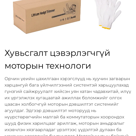
Хувьсгалт цэвэрлэгчгүй
моторын технологи
Орчин үеийн цахилгаан хэрэгслүүд нь хуучин загварын
харцангуй бага үйлчилгээний системтэй харьцуулахад
гүнзгий сайжруулалт хийсэн уян хатан чадавхитай, илүү
их үргэлжлэх хугацаатай ажиллах боломжийг олгох
цаасан холбогчгүй моторын дэвшилтэт системийг
агуулдаг. Эдгээр дэвшилтэт моторууд нь
нүүрстөрөгчийн малгай ба коммутаторын хоорондох
шууд физик харилцааг арилгаж, моторын амьдралыг
ихэвчлэн хязгаарладаг үрэлтээс үүдэлтэй дулаан ба
механик элэгдлийг бууруулдаг. Малгайнуудын байхгүй