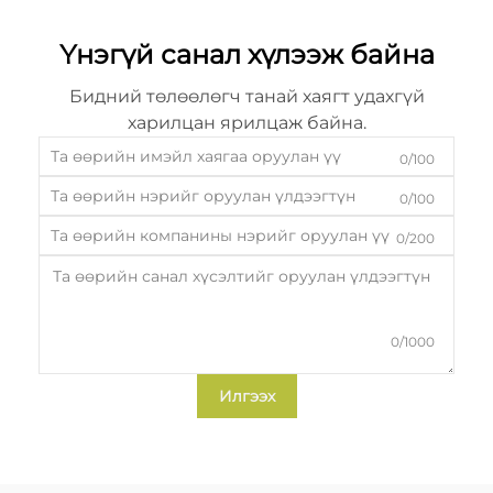
Үнэгүй санал хүлээж байна
Бидний төлөөлөгч танай хаягт удахгүй
харилцан ярилцаж байна.
0/100
0/100
0/200
0/1000
Илгээх