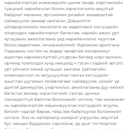
нарийвчлалтай инженерийн шинж чанар, мэргэжлийн
түвшний нарийвчлал болон хэрэглэгчийн аюулгүй
байдлыг механик, эргономик дизайнг анхааралтай
сайжруулах замаар хангасан. Дэвшилтэт
үйлдвэрлэлийн технологи нь хөдөлгөөнт хэсгүүдийн
хоорондох нарийвчлалыг багасгаж, нарийн ажил, урт
хугацааны ажиллагааны үед нарийвчлалыг муутгаж
болох хөдөлгөөн, чичирхийллийг бүрмөсөн арилгана.
Паднааны систем нь өндөр чанартай материалыг
ашиглан нарийвчлалтай угсарсан бөгөөд мэргэжлийн
орчинд тохиолдох хүнд нөхцөлд ч гэсэн гладкий эргэлт,
урт үйлчилгээний хугацааг хангана. Шатлагийн
инженерчлэл нь хатууцуулсан ганган хэсгүүдийг
ашиглан шугамын төлөвлөгөөг сайжруулж, хүчийг үр
дүнтэй дамжуулах, ухарчихлыг, ажиллагааны дуу чимээг
багасгах замаар хэрэглэгчийг салгах, орчныг
салхидалтгүй байлгах боломжийг олгоно. Чак механизм
нь нарийвчлалтай машинжуулсан хэсгүүдийг агуулж,
битийг надтай барьж, төвд зөв байрлуулах боломжийг
олгоно. Энэ нь материалд хохирол учруулах, аюулгүй
бус нөхцөл бүрдэхээс сэргийлж, үр дүнг тогтвортой