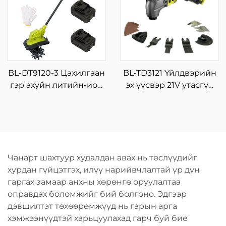
хүчний литийн
баттерей, OEM
дэмжлэг
BL-DT9120-3 Цахилгаан
BL-TD3121 Үйлдвэрийн
гэр ахуйн литийн-ион
эх үүсвэр 21V утасгүй
бага хэмжээний
цахилгаан хэлбэлзэх
салхицуулах,
хутга, олон үйлдэлт
тариалангийн машин,
далавчтай хавтан,
жижиг зоруулалтын
хэмнэлттэй утасгүй
түрхүүр
олон зориулалтын
Чанарт шахтуур худалдан авах нь төслүүдийг
хэрэгсэл
хурдан гүйцэтгэх, илүү нарийвчлалтай үр дүн
гаргах замаар анхны хөрөнгө оруулалтаа
оправдах боломжийг бий болгоно. Эдгээр
дэвшилтэт төхөөрөмжүүд нь гарын арга
хэмжээнүүдтэй харьцуулахад гарч буй бие