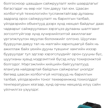
болгосноор цаашдын сайжруулалт хийх шаардлагыг
багасгадаг нь өөр нэг том давуу тал юм. Цаасан
холбогчгүй технологийн тусламжтайгаар дулааны
задралд орох сайжруулалт нь барилгын талбай,
үйлдвэрийн объектууд дээрх хүнд нөхцөл байдлыг даах
чадварыг сайжруулахын зэрэгцээ дулааны шалтгаант
зогсолтгүйгээр хүнд хүчирхийлэлтэй ажиллагааг
үргэлжлүүлэн явуулах боломжийг олгоно. Шуугиан
бууруулах давуу тал нь малгайн харилцаагүй байх нь
ажиллаж байх үеийн дууны түвшинг хамгийн ихээр
бууруулдаг тул эдгээр хэрэгслүүдийг орон сууцны бүс,
шуугианы хувьд мэдрэмтгий бүсэд илүү тохиромжтой
болгодог. Мэргэжлийн хийцийн байгуулалтууд
ялангуяа найдвартай байдлын сайжралыг үнэлдэг
бөгөөд цаасан холбогчгүй моторууд нь барилгын
талбай, үйлдвэрийн тоног төхөөрөмжид тохиолддог
температурын хязгаар, хүнд орчны нөхцөлд илүү сайн
үйлчилгээ үзүүлдэг.