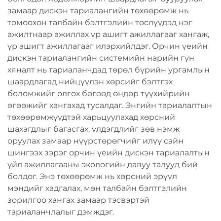
замаар дискэн тариалангийн төхөөрөмж нь
томоохон талбайн бэлтгэлийн төслүүдэд нэг
ажилтнаар ажиллах үр ашигт ажиллагааг хангаж,
үр ашигт ажиллагааг илэрхийлдэг. Орчин үеийн
дискэн тариалангийн системийн нарийн гүн
хяналт нь тариаланчдад төрөл бүрийн ургамлын
шаардлагад нийцүүлэн хөрсийг бэлтгэх
боломжийг олгох бөгөөд өндөр түүхийрийн
өгөөжийг хангахад тусалдаг. Энгийн тариалалтын
төхөөрөмжүүдтэй харьцуулахад хөрсний
шахагдлыг багасгах, үлдэгдлийг зөв нэмж
оруулах замаар нүүрстөрөгчийг илүү сайн
шингээх зэрэг орчин үеийн дискэн тариалалтын
үйл ажиллагааны экологийн давуу талууд бий
болдог. Энэ төхөөрөмж нь хөрсний эрүүл
мэндийг хадгалах, мөн талбайн бэлтгэлийн
зорилгоо хангах замаар тэсвэртэй
тариаланчлалыг дэмждэг.