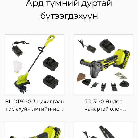
Ард түмний дуртай
бүтээгдэхүүн
BL-DT9120-3 Цахилгаан
TD-3120 Өндөр
гэр ахуйн литийн-ион
чанартай олон
бага хэмжээний
зориулалтын гар
салхицуулах,
багаж, 18~21V
тариалангийн машин,
цэнэглэгддэг утасгүй