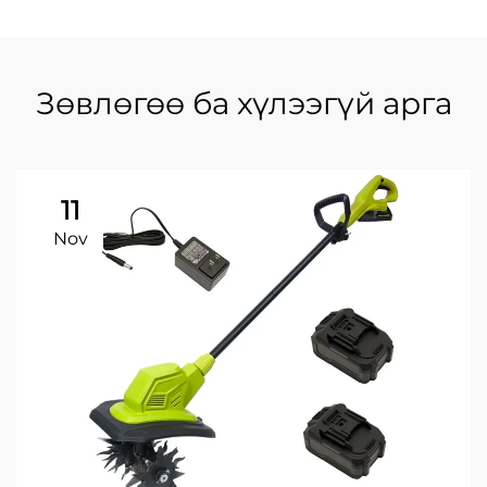
Зөвлөгөө ба хүлээгүй арга
11
Nov