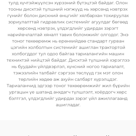
тулд хүчтэйжүүлсэн хүрээний бүтэцтэй байдаг. Олон
тооны дисктэй түлшний нэгжүүд нь хөрсөнд нэвтрэх
гүнийг болон дискний өнцгийг хялбархан тохируулах
зориулалттай гидравлик системийг агуулдаг бөгөөд
хөрсөнд нэвтрэх, үлдэгдлийг удирдах зэрэгт
нарийвчлалтай хяналт тавих боломжийг олгодог. Энэ
тоног төхөөрөмж нь ерөнхийдөө стандарт гурван
цэгийн холболтын системийг ашиглан трактортой
холбогддог тул одоо байгаа тариалангийн машин
техниктэй нийцтэй байдаг. Дисктэй түлшний хэрэглээ
нь буудайн үйлдвэрлэл, хүнсний ногоо тариалалт,
тэжээлийн талбайг сэргээх төслүүд гэх мэт олон
төрлийн хөдөө аж ахуйн салбарт хүрэлцдэг.
Тариаланчид эдгээр тоног төхөөрөмжийг жил бүрийн
ургацын үе шатанд анхдагч түлшлэлт, хоёрдогч хөрс
бэлтгэл, үлдэгдлийг удирдах зэрэг үйл ажиллагаанд
ашигладаг.