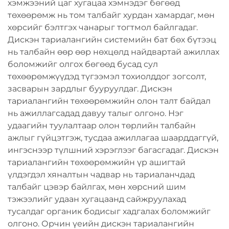
хэмжээний цаг хугацаа хэмнэдэг бөгөөд
төхөөрөмж нь том талбайг хурдан хамардаг, мөн
хөрсийг бэлтгэх чанарыг тогтмол байлгадаг.
Дискэн тариалангийн системийн бат бөх бүтээц
нь талбайн өөр өөр нөхцөлд найдвартай ажиллах
боломжийг олгох бөгөөд бусад сул
төхөөрөмжүүдэд түгээмэл тохиолддог зогсолт,
засварын зардлыг бууруулдаг. Дискэн
тариалангийн төхөөрөмжийн олон талт байдал
нь ажиллагсадад давуу талыг олгоно. Нэг
удаагийн туулалтаар олон төрлийн талбайн
ажлыг гүйцэтгэж, тусдаа ажиллагаа шаарддаггүй,
ингэснээр түлшний хэрэглээг багасгадаг. Дискэн
тариалангийн төхөөрөмжийн үр ашигтай
үлдэгдэл хяналтын чадвар нь тариаланчдад
талбайг цэвэр байлгах, мөн хөрсний шим
тэжээлийг удаан хугацаанд сайжруулахад
тусалдаг органик бодисыг хадгалах боломжийг
олгоно. Орчин үеийн дискэн тариалангийн