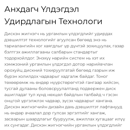
Анхдагч Үлдэгдэл
Удирдлагын Технологи
Дискэн жигнэгч нь ургамлын үлдэгдлийг удирдах
дэвшилтэт технологийг агуулсан бөгөөд энэ нь
тариалангийн хог хаягдлыг үр дүнтэй зохицуулах, газар
бэлтгэх ажиллагааны салбарын стандартыг
тодорхойлдог. Энэхүү нарийн систем нь хэт их
хэмжээний ургамлын үлдэгдэл дотор нарийвчлан
орохуйц дискний тохируулгатай бөгөөд газрын иж
бүрэн холилдох чадварыг хадгалж байдаг. Тоног
төхөөрөмж нь өндөр нүүрстөрөгчтэй гангаар хийсэн,
тусгай дулааны боловсруулалтанд подвержен диск
ашигладаг тул хүнд нөхцөл байдлын талбайд ч гэсэн
онцгой үргэлжлэх чадвар, зүсэх чадварыг хангана.
Дискэн жигнэгчийн дизайн дахь дэвшилтэт лафтанууд
нь өндөр ачаалал дор гулсах эргэлтийг хангаж,
засварын шаардлагыг бууруулж, ажиллах хугацааг илүү
их сунгадаг. Дискэн жигнэгчийн ургамлын үлдэгдлийг