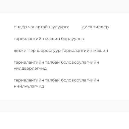
өндөр чанартай шулуурга
диск тиллер
тариалангийн машин борлуулна
жижиггэр шороогуур тариалангийн машин
тариалангийн талбай боловсрулагчийн
үйлдвэрлэгчид
тариалангийн талбай боловсрулагчийн
нийлүүлэгчид