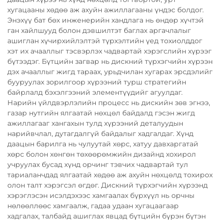
хугацааны хөдөө аж ахуйн ажиллагааны үндэс болдог.
Энэхүү бат бөх инженерийн хандлага нь өндөр хүчтэй
ган хайлшууд болон дэвшилтэт баглах аргачлалыг
ашиглан хүчирхийлэлтэй түрхэлтийн үед тохиолддог
хэт их ачааллыг тэсвэрлэх чадвартай хэрэгслийн хүрээг
бүтээдэг. Бүтцийн загвар нь дискний түрхэгчийн хүрээн
дэх ачааллыг жигд тараах, урьдчилан хугарах эрсдэлийг
бууруулах зорилгоор хүрээний турш стратегийн
байрлалд бэхэлгээний элементүүдийг агуулдаг.
Нарийн үйлдвэрлэлийн процесс нь дискийн зөв эгнээ,
газар нутгийн ялгаатай нөхцөл байдалд гэсэн жигд
ажиллагааг хангахын тулд хүрээний деталуудын
нарийвчлал, дутагдалгүй байдалыг хадгалдаг. Хүнд
даацын барилга нь чулуутай хөрс, хатуу давхаргатай
хөрс болон хөнгөн төхөөрөмжийн дизайнд хохирол
учруулах бусад хүнд орчинг тэвчих чадвартай тул
тариаланчдад ялгаатай хөдөө аж ахуйн нөхцөлд тохирох
олон талт хэрэгсэл өгдөг. Дискний түрхэгчийн хүрээнд
хэрэглэсэн исэлдэхээс хамгаалах бүрхүүл нь орчны
нөлөөллөөс хамгаалж, гадаа удаан хугацаагаар
хадгалах, талбайд ашиглах явцад бүтцийн бүрэн бүтэн