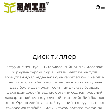
диск тиллер
Хатуу дисктэй түлш нь тариалангийн үйл ажиллагааг
зориулан хөрсийг үр ашигтай бэлтгэхийн тулд
зориулсан чухал хөдөө аж ахуйн хэрэгсэл юм. Энэ олон
талт тариалангийн тоног төхөөрөмж нь хатуу хүрээн
дээр бэхлэгдсэн олон тооны ган дискаас бүрдэж,
шахагдсан хөрсийг задлах, органик бодисыг хөрсний
давхаргат нийлүүлэх үр дүнтэй системийг бий болгож
өгдөг. Орчин үеийн дисктэй түлшний нэгжүүд нь тоног
төхөөрөмж талбайд шилжих тусам эргэдэг гүдгэр ган