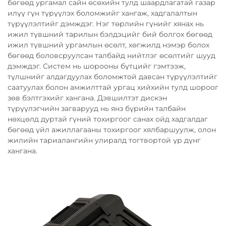
бөгөөд ургамал сайн өсөхийн тулд шаардлагатай газар
илүү гүн түрүүлэх боломжийг хангаж, хадгалалтын
түрүүлэлтийг дэмждэг. Нэг төрлийн гүнийг хянах нь
ижил түвшний тарилын бэлдэцийг бий болгох бөгөөд
ижил түвшний ургамлын өсөлт, хөгжилд нэмэр болох
бөгөөд боловсруулсан талбайд нийтлэг өсөлтийг шууд
дэмждэг. Систем нь шорооны бүтцийг гэмтээж,
түлшнийг алдагдуулах боломжтой давсан түрүүлэлтийг
саатуулах болон амжилттай ургац хийхийн тулд шороог
зөв бэлтгэхийг хангана. Дэвшилтэт дискэн
түрүүлэгчийн загварууд нь янз бүрийн талбайн
нөхцөлд дуртай гүний тохиргоог санах ойд хадгалдаг
бөгөөд үйл ажиллагааны тохиргоог хялбаршуулж, олон
жилийн тариалангийн улиралд тогтвортой үр дүнг
хангана.