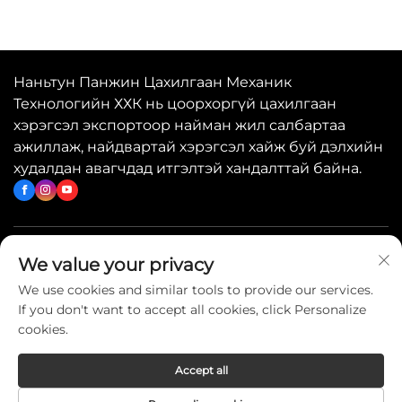
Наньтун Панжин Цахилгаан Механик
Технологийн ХХК нь цоорхоргүй цахилгаан
хэрэгсэл экспортоор найман жил салбартаа
ажиллаж, найдвартай хэрэгсэл хайж буй дэлхийн
худалдан авагчдад итгэлтэй хандалттай байна.
Хурдан холбоосууд
We value your privacy
We use cookies and similar tools to provide our services.
If you don't want to accept all cookies, click Personalize
Холбогдож бүүр
cookies.
Accept all
Copyright © 2026 China Nantong Panjin Electromechanical