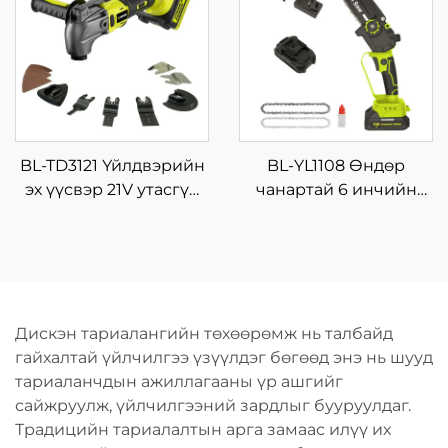
жижиг зоруулалтын
хэлбэлзэх багаж
түрхүүр
BL-TD3121 Үйлдвэрийн
BL-YL1108 Өндөр
эх үүсвэр 21V утасгүй
чанартай 6 инчийн
цахилгаан хэлбэлзэх
мэргэжлийн
хутга, олон үйлдэлт
цэнэглэгддэг утасгүй
далавчтай хавтан,
цахилгаан гинжит
хэмнэлттэй утасгүй
харуул, мод түүхийлэгч
олон зориулалтын
машин, DIY-ийн
Дискэн тариалангийн төхөөрөмж нь талбайд
хэрэгсэл
төвийн гинжит харуул,
гайхалтай үйлчилгээ үзүүлдэг бөгөөд энэ нь шууд
OEM
тариаланчдын ажиллагааны үр ашгийг
сайжруулж, үйлчилгээний зардлыг бууруулдаг.
Традицийн тариалалтын арга замаас илүү их