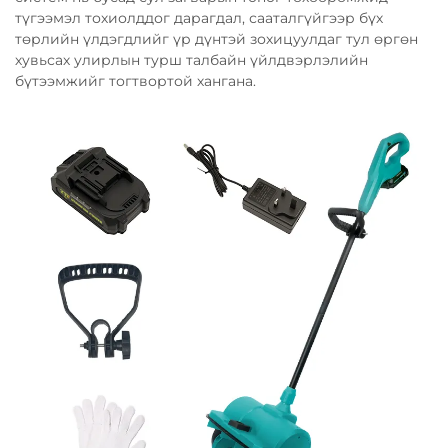
түгээмэл тохиолддог дарагдал, сааталгүйгээр бүх
төрлийн үлдэгдлийг үр дүнтэй зохицуулдаг тул өргөн
хувьсах улирлын турш талбайн үйлдвэрлэлийн
бүтээмжийг тогтвортой хангана.