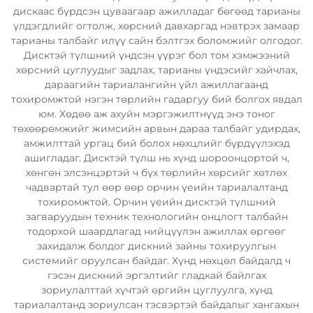
дискаас бүрдсэн цуваагаар ажилладаг бөгөөд тарианы
үлдэгдлийг огтолж, хөрсний давхаргад нэвтрэх замаар
тарианы талбайг илүү сайн бэлтгэх боломжийг олгодог.
Дисктэй түлшний үндсэн үүрэг бол том хэмжээний
хөрсний цуглуудыг задлах, тарианы үндэсийг хайчлах,
дараагийн тариалангийн үйл ажиллагаанд
тохиромжтой нэгэн төрлийн гадаргуу бий болгох явдал
юм. Хөдөө аж ахуйн мэргэжилтнүүд энэ тоног
төхөөрөмжийг жимсийн арвын дараа талбайг удирдах,
амжилттай ургац бий болох нөхцлийг бүрдүүлэхэд
ашигладаг. Дисктэй түлш нь хүнд шороонцортой ч,
хөнгөн элсэнцэртэй ч бүх төрлийн хөрсийг хөтлөх
чадвартай тул өөр өөр орчин үеийн тариалалтанд
тохиромжтой. Орчин үеийн дисктэй түлшний
загваруудын техник технологийн онцлогт талбайн
тодорхой шаардлагад нийцүүлэн ажиллах өргөөг
захидалж болдог дискний зайны тохируулгын
системийг оруулсан байдаг. Хүнд нөхцөл байдалд ч
гэсэн дискний эргэлтийг гладкай байлгах
зориулалттай хүчтэй өргийн цуглуулга, хүнд
тариалалтанд зориулсан тэсвэртэй байдалыг хангахын