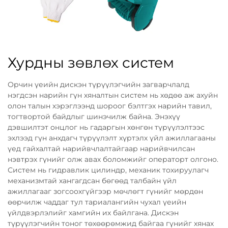
Хурдны зөвлөх систем
Орчин үеийн дискэн түрүүлэгчийн загварчлалд
нэгдсэн нарийн гүн хяналтын систем нь хөдөө аж ахуйн
олон талын хэрэглээнд шороог бэлтгэх нарийн тавил,
тогтвортой байдлыг шинэчилж байна. Энэхүү
дэвшилтэт онцлог нь гадаргын хөнгөн түрүүлэлтээс
эхлээд гүн анхдагч түрүүлэлт хүртэлх үйл ажиллагааны
үед гайхалтай нарийвчлалтайгаар нарийвчилсан
нэвтрэх гүнийг олж авах боломжийг операторт олгоно.
Систем нь гидравлик цилиндр, механик тохируулагч
механизмтай хангагдсан бөгөөд талбайн үйл
ажиллагааг зогсоохгүйгээр мөчлөгт гүнийг мөрдөн
өөрчилж чаддаг тул тариалангийн чухал үеийн
үйлдвэрлэлийг хамгийн их байлгана. Дискэн
түрүүлэгчийн тоног төхөөрөмжид байгаа гүнийг хянах