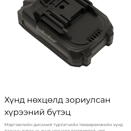
Хүнд нөхцөлд зориулсан
хүрээний бүтэц
Мэргэжлийн дискний түрхэгчийн төхөөрөмжийн хүнд
даацын хүрээ нь хүнд нөхцөлд тогтвортой, урт