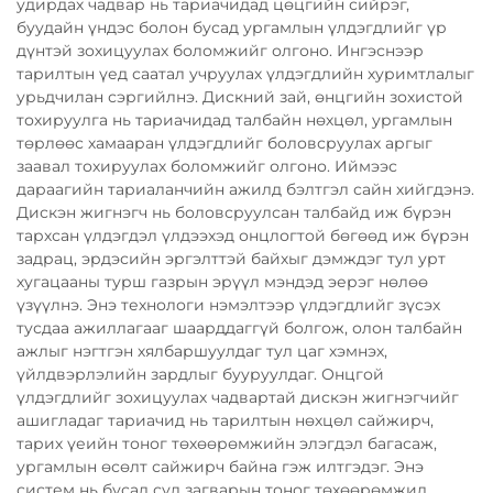
удирдах чадвар нь тариачидад цөцгийн сийрэг,
буудайн үндэс болон бусад ургамлын үлдэгдлийг үр
дүнтэй зохицуулах боломжийг олгоно. Ингэснээр
тарилтын үед саатал учруулах үлдэгдлийн хуримтлалыг
урьдчилан сэргийлнэ. Дискний зай, өнцгийн зохистой
тохируулга нь тариачидад талбайн нөхцөл, ургамлын
төрлөөс хамааран үлдэгдлийг боловсруулах аргыг
заавал тохируулах боломжийг олгоно. Иймээс
дараагийн тариаланчийн ажилд бэлтгэл сайн хийгдэнэ.
Дискэн жигнэгч нь боловсруулсан талбайд иж бүрэн
тархсан үлдэгдэл үлдээхэд онцлогтой бөгөөд иж бүрэн
задрац, эрдэсийн эргэлттэй байхыг дэмждэг тул урт
хугацааны турш газрын эрүүл мэндэд эерэг нөлөө
үзүүлнэ. Энэ технологи нэмэлтээр үлдэгдлийг зүсэх
тусдаа ажиллагааг шаарддаггүй болгож, олон талбайн
ажлыг нэгтгэн хялбаршуулдаг тул цаг хэмнэх,
үйлдвэрлэлийн зардлыг бууруулдаг. Онцгой
үлдэгдлийг зохицуулах чадвартай дискэн жигнэгчийг
ашигладаг тариачид нь тарилтын нөхцөл сайжирч,
тарих үеийн тоног төхөөрөмжийн элэгдэл багасаж,
ургамлын өсөлт сайжирч байна гэж илтгэдэг. Энэ
систем нь бусад сул загварын тоног төхөөрөмжид