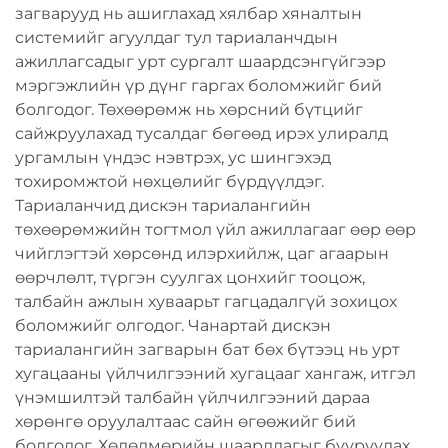
загварууд нь ашиглахад хялбар хяналтын
системийг агуулдаг тул тариаланчдын
ажиллагсадыг урт сургалт шаардсэнгүйгээр
мэргэжлийн үр дүнг гаргах боломжийг бий
болгодог. Төхөөрөмж нь хөрсний бүтцийг
сайжруулахад тусалдаг бөгөөд ирэх улиралд
ургамлын үндэс нэвтрэх, ус шингэхэд
тохиромжтой нөхцөлийг бүрдүүлдэг.
Тариаланчид дискэн тариалангийн
төхөөрөмжийн тогтмол үйл ажиллагааг өөр өөр
чийглэгтэй хөрсөнд илэрхийлж, цаг агаарын
өөрчлөлт, түргэн суулгах цонхийг тооцож,
талбайн ажлын хуваарьт гагцадалгүй зохицох
боломжийг олгодог. Чанартай дискэн
тариалангийн загварын бат бөх бүтээц нь урт
хугацааны үйлчилгээний хугацааг хангаж, итгэл
үнэмшилтэй талбайн үйлчилгээний дараа
хөрөнгө оруулалтаас сайн өгөөжийг бий
болгодог. Хөдөлмөрийн шаардлагыг бууруулах