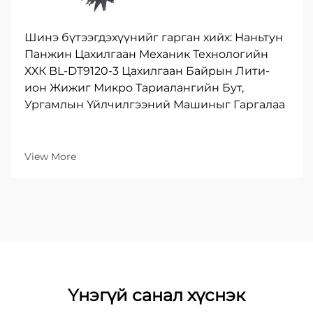
Шинэ бүтээгдэхүүнийг гарган хийх: Наньтун
Панжин Цахилгаан Механик Технологийн
ХХК BL-DT9120-3 Цахилгаан Байрын Лити-
ион Жижиг Микро Тариалангийн Бут,
Ургамлын Үйлчилгээний Машиныг Гаргалаа
View More
Үнэгүй санал хүснэк