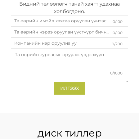
Бидний төлөөлөгч танай хаягт удахнаа
холбогдоно.
0/100
0/100
0/200
0/1000
ИЛГЭЭХ
диск тиллер