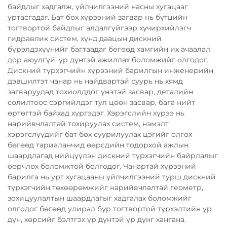
байдлыг хадгалж, үйлчилгээний насны хугацааг
уртасгадаг. Бат бөх хүрээний загвар нь бүтцийн
тогтвортой байдлыг алдалгүйгээр хүчирхийлэгч
гидравлик систем, хүнд даацын дискний
бүрэлдэхүүнийг багтаадаг бөгөөд хамгийн их ачаалал
дор аюулгүй, үр дүнтэй ажиллах боломжийг олгодог.
Дискний түрхэгчийн хүрээний барилгын инженерийн
дэвшилтэт чанар нь найдвартай суурь нь хямд
загваруудад тохиолддог үнэтэй засвар, деталийн
солилтоос сэргийлдэг тул цөөн засвар, бага нийт
өртөгтэй байхад хүргэдэг. Хэрэгслийн хүрээ нь
нарийвчлалтай тохируулах систем, нэмэлт
хэрэгслүүдийг бат бөх суурилуулах цэгийг олгох
бөгөөд тариаланчид өөрсдийн тодорхой ажлын
шаардлагад нийцүүлэн дискний түрхэгчийн байрлалыг
өөрчлөх боломжтой болгодог. Чанартай хүрээний
барилга нь урт хугацааны үйлчилгээний турш дискний
түрхэгчийн төхөөрөмжийг нарийвчлалтай геометр,
зохицуулалтын шаардлагыг хадгалах боломжийг
олгодог бөгөөд улирал бүр тогтвортой түрхэлтийн үр
дүн, хөрсийг бэлтгэх үр дүнтэй үр дүнг хангана.