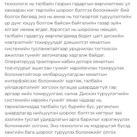
технологи нь талбайн газрын гадаргын өөрчлөлтөөс үл
хамааран нэг төрлийн шороог бэлтгэх боломжийг бий
болгох бөгөөд энэ нь өмнө нь тогтвортой түрүүлэлтийн
үр дүнг хэцүү болгож байсан байгалийн газар зүйн
ялгааг нөхөж өгдөг. Хэрэгсэл нь шорооны нөхцөл,
талбайн гадаргуу өөрчлөгдөхөд бодит цагт дискийн
нэвтрэлтийг тохируулдаг дэвшилтэт хяналтын
системийн тусламжтайгаар урьдчилан тогтоосон
ажиллах гүнийг автоматаар хадгалж байдаг.
Операторууд тракторын кабин доторх хяналтын
товчлуурыг ашиглан гүнийг нарийвчлан тохируулах
боломжтойгоор хялбаршуулагдсан хяналтын
интерфэйсээс боломжийг хүртэж, талбайн
үйлдвэрлэлийг зогсоох хугацаа шаарддаггүй гар
аргаар хийх тохируулгаас сална. Дискэн түрүүлэгчийн
системийн нарийн гүнийг хянах чадвар нь
тариаланчидад талбайн тус бүрийн бүс, ургамлын
шаардлагад нийцүүлэн шороог бэлтгэх нягтрыг зах
зээлийн тусгай удирдлагын арга барилыг хэрэгжүүлэх
боломжийг олгоно. Энэ технологи нь мэдэрштэй бүсэд
хамгийн бага шороог түрүүлэх боломжийг олгох