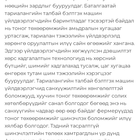
нөөцийн зардлыг бууруулдаг. Баталгаатай
тариалангийн талбай бэлтгэх машин
үйлдвэрлэгчдийн баримтладаг тэсвэртэй байдал
нь тоног төхөөрөмжийн амьдралын хугацааг
уртасгаж, тариалан тэжээлийн үйлдвэрлэлд
хөрөнгө оруулалтын илүү сайн өгөөжийг хангана.
Эдгээр үйлдвэрлэгчдийн хөгжүүлсэн дэвшилтэт
хөрс хадгалалтын технологиуд нь хөрсний
бүтцийг, шимийг хадгалахад тусалж, цаг хугацаа
өнгөрөх тутам шим тэжээлийн хэрэгцээг
бууруулдаг. Тариалангийн талбай бэлтгэх машин
үйлдвэрлэгчид санхүүжилтийн хөнгөлөлттэй
боломжууд, хуучин тоног төхөөрөмжийг солих
хөтөлбөрүүдийг санал болгодог бөгөөд энэ нь
санхүүгийн чадвар өөр өөр байдаг фермерүүдэд
тоног төхөөрөмжийг шинэчлэх боломжийг илүү
хялбар болгодог. Тэдний тасралтгүй
шинэчлэлтийн төлөөх хамтрагдлын үр дүнд