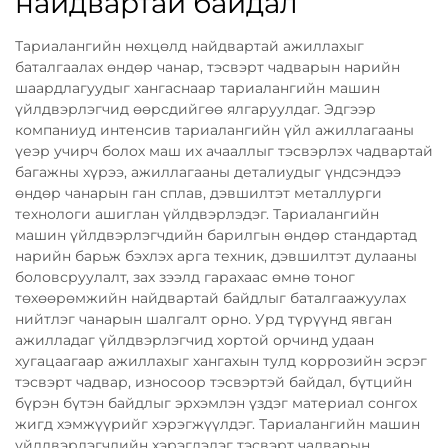
найдвартай байдал
Тариалангийн нөхцөлд найдвартай ажиллахыг
баталгаалах өндөр чанар, тэсвэрт чадварын нарийн
шаардлагуудыг хангаснаар тариалангийн машин
үйлдвэрлэгчид өөрсдийгөө ялгаруулдаг. Эдгээр
компаниуд интенсив тариалангийн үйл ажиллагааны
үеэр учирч болох маш их ачааллыг тэсвэрлэх чадвартай
багажны хүрээ, ажиллагааны деталиудыг үндсэндээ
өндөр чанарын ган сплав, дэвшилтэт металлурги
технологи ашиглан үйлдвэрлэдэг. Тариалангийн
машин үйлдвэрлэгчдийн барилгын өндөр стандартад
нарийн барьж бэхлэх арга техник, дэвшилтэт дулааны
боловсруулалт, зах зээлд гарахаас өмнө тоног
төхөөрөмжийн найдвартай байдлыг баталгаажуулах
нийтлэг чанарын шалгалт орно. Урд түрүүнд явган
ажилладаг үйлдвэрлэгчид хортой орчинд удаан
хугацаагаар ажиллахыг хангахын тулд коррозийн эсрэг
тэсвэрт чадвар, износоор тэсвэртэй байдал, бүтцийн
бүрэн бүтэн байдлыг эрхэмлэн үздэг материал сонгох
жигд хэмжүүрийг хэрэгжүүлдэг. Тариалангийн машин
үйлдвэрлэгчдийн хэрэглэдэг тэсвэрт чадварын