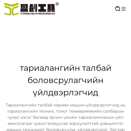
тариалангийн талбай
боловсрулагчийн
үйлдвэрлэгчид
Тариалангийн талбай хөрөөх машин үйлдвэрлэгчид нь
тариалангийн техник, тоног төхөөрөмжийн салбарын
чухал хэсэг бөгөөд орчин үеийн тариаланчлалын үйл
ажиллагааг хувьсгалжуулах зориулалттай дэвшилтэт
машин техникийг боловсруулж, үйлдвэрлэдэг. Эдгээр