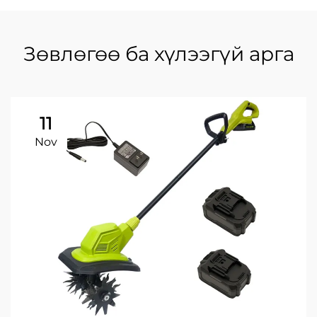
Зөвлөгөө ба хүлээгүй арга
11
Nov