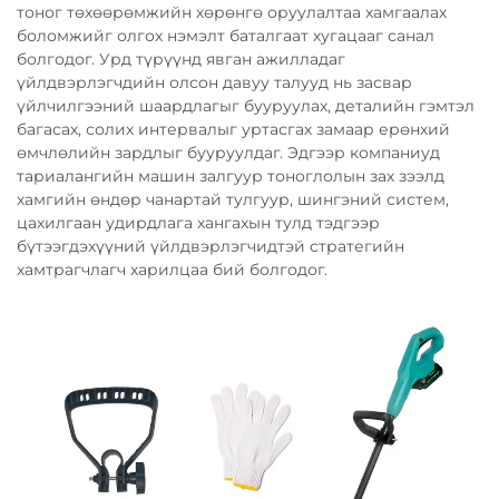
тоног төхөөрөмжийн хөрөнгө оруулалтаа хамгаалах
боломжийг олгох нэмэлт баталгаат хугацааг санал
болгодог. Урд түрүүнд явган ажилладаг
үйлдвэрлэгчдийн олсон давуу талууд нь засвар
үйлчилгээний шаардлагыг бууруулах, деталийн гэмтэл
багасах, солих интервалыг уртасгах замаар ерөнхий
өмчлөлийн зардлыг бууруулдаг. Эдгээр компаниуд
тариалангийн машин залгуур тоноглолын зах зээлд
хамгийн өндөр чанартай тулгуур, шингэний систем,
цахилгаан удирдлага хангахын тулд тэдгээр
бүтээгдэхүүний үйлдвэрлэгчидтэй стратегийн
хамтрагчлагч харилцаа бий болгодог.