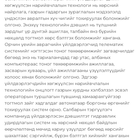
хөгжүүлсэн нарийвчлалын технологи нь хөрсний
найрлага, газрын гадаргын зураглалын мэдээлэлд
үндэслэн авралтын хүч чигийг тохируулах боломжийг
олгоно. Энэхүү технологийн дэвшил нь түлшний
зардлыг үр дүнтэй ашиглах, талбайн янз бүрийн
нөхцөлд тогтмол хөрс бэлтгэх боломжийг хангана.
Орчин үеийн аврагчийн үйлдвэрлэгчид телематик
системийг нэгтгэсэн тоног төхөөрөмжийг загварчилдаг
бөгөөд энэ нь тариаланчдад гар утас, албаных
компьютераас тоног төхөөрөмжийн ажиллагаа,
засварын хуваарь, үйл ажиллагааны үзүүлэлтүүдийг
холоос хянах боломжийг олгоно. Эдгээр
үйлдвэрлэгчдийн хөгжүүлсэн нарийвчлалын
технологийн онцлогт газрын хурдны хэлбэлзэл эсвэл
операторын туршлагын түвшинд хамаарахгүйгээр
тогтмол зайг хадгалдаг автоматаар боргоны өргөнийг
тохируулах систем орно. Салбарын тэргүүлэгч
компаниуд үйлдвэрлэсэн дэвшилтэт гидравлик
удирдлагын систем нь хөрсний нөхцөл байдлын
өөрчлөлтөнд мөчид хариу үзүүлдэг бөгөөд хөрсийг
шахалтаас сэргийлж, бүрэн бэлтгэл хийхийг хангахын