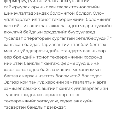
фермерүүд үйл ажиллагааны үр ашгийг
сайжруулах, орчныг хамгаалах технологийн
шинэчлэлтэд хандах боломжтой болдог. Олон
үйлдвэрлэгчид тоног төхөөрөмжийн боломжийг
хамгийн их ашиглах, ажиллагчдын ядарч түүхийн
аюулгүй байдлын эрсдэлийг бууруулахад
тусалдаг операторын сургалтын хөтөлбөрүүдийг
хангасан байдаг. Тариалангийн талбай бэлтгэх
машин үйлдвэрлэгчдийн стандартчлал нь өөр
өөр брендийн тоног төхөөрөмжийн хооронд
нийцтэй байдлыг хангаж, фермерүүд шинэ
хэрэгсэлээ одоо байгаа машин механизмын
багтаа амархан нэгтгэх боломжтой болгодог.
Эдгээр компаниуд хөрсний хамгаалалтын арга
хэмжээг дэмжих, ашгийг хангах үйлдвэрлэлийн
түвшинг хадгалах зорилгоор тоног
төхөөрөмжийг хөгжүүлж, хөдөө аж ахуйн
тэсвэртэй байдлыг дэмждэг.