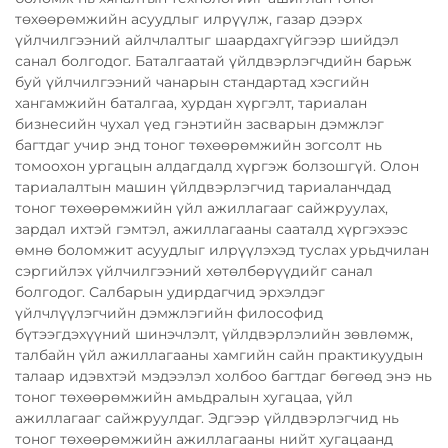
төхөөрөмжийн асуудлыг илрүүлж, газар дээрх
үйлчилгээний айлчлалтыг шаардахгүйгээр шийдэл
санал болгодог. Баталгаатай үйлдвэрлэгчдийн барьж
буй үйлчилгээний чанарын стандартад хэсгийн
хангамжийн баталгаа, хурдан хүргэлт, тариалан
бизнесийн чухал үед гэнэтийн засварын дэмжлэг
багтдаг учир энд тоног төхөөрөмжийн зогсолт нь
томоохон ургацын алдагдалд хүргэж болзошгүй. Олон
тариалалтын машин үйлдвэрлэгчид тариаланчдад
тоног төхөөрөмжийн үйл ажиллагааг сайжруулах,
зардал ихтэй гэмтэл, ажиллагааны сааталд хүргэхээс
өмнө боломжит асуудлыг илрүүлэхэд туслах урьдчилан
сэргийлэх үйлчилгээний хөтөлбөрүүдийг санал
болгодог. Салбарын удирдагчид эрхэлдэг
үйлчлүүлэгчийн дэмжлэгийн философид
бүтээгдэхүүний шинэчлэлт, үйлдвэрлэлийн зөвлөмж,
талбайн үйл ажиллагааны хамгийн сайн практикуудын
талаар идэвхтэй мэдээлэл холбоо багтдаг бөгөөд энэ нь
тоног төхөөрөмжийн амьдралын хугацаа, үйл
ажиллагааг сайжруулдаг. Эдгээр үйлдвэрлэгчид нь
тоног төхөөрөмжийн ажиллагааны нийт хугацаанд