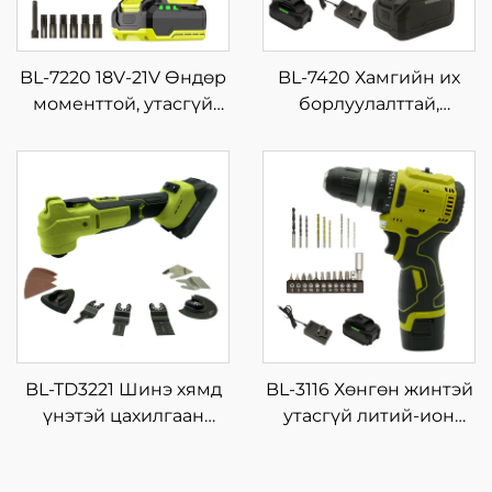
BL-7220 18V-21V Өндөр
BL-7420 Хамгийн их
моменттой, утасгүй
борлуулалттай,
импакт ключ,
зөөврийн импакт
барилгын талбайд
ключний багц, өндөр
түлхүүр татахад
чанартай, дахин
зориулагдсан, өндөр
ашиглах зориулалтын
чанартай, их хүчтэй,
цахилгаан хүчний
дахин ашиглах
хэрэгсэл, 21V-ын
зориулалтын хэрэгсэл
баттерейтэй
BL-TD3221 Шинэ хямд
BL-3116 Хөнгөн жинтэй
үнэтэй цахилгаан
утасгүй литий-ион
цэнэглэдэг хосолсон
цацраг шурхай 16.8V, 4
багц, утасгүй хэрэгсэл,
нэмэлт солбисортой,