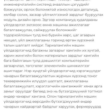
инженерчлэлийн системд ачааллын цэгүүдийг
бэхжүүлэх, орлох боломжтой износлогдох деталиуд,
хялбар солих, засвар үйлчилгээний зардлыг бууруулах
модуль дизайн орно. Эдгээр компаниуд худалдааны
үйлдвэрлэл эхлэхээс өмнө машины ажиллагааг
баталгаажуулах, сайжруулах боломжийг
тодорхойлохын тулд янз бүрийн хөрс, цаг агаарын
нөхцөл, үйл ажиллагааны горимд өргөн хүрээний
талын шалгалт хийдэг. Тариалангийн машин
үйлдвэрлэгчид багажны загварыг хамгийн их хүчтэй,
харин жингийн болон материалын зардлыг хамгийн
бага байлгахын тулд дэвшилтэт компьютерийн
загварчлал, төгсгөлөг элементийн шинжилгээг
ашигладаг. Нэр хүндтэй үйлдвэрлэгчид хэрэгжүүлдэг
чанарын баталгаажуулалтын журмын хүрээнд тоног
төхөөрөмжийн илүүдэл шалгалт, ажиллагааны
баталгаажуулалт, хэрэглэгчийн хангамжийг хянах арга
замыг оруулдаг бөгөөд энэ нь бүтээгдэхүүний тогтмол
өндөр чанарыг хангана. Олон тариалангийн машин
үйлдвэрлэгчид өөрсдийн бүтээгдэхүүний өндөр
чанарын найдвартай байдлыг харуулах, фермерүүдэд