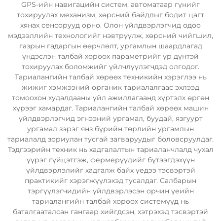
GPS-ийн навигацийн систем, автоматаар гүнийг
тохируулах механизм, хөрсний байдлыг бодит цагт
хянах сенсорууд орно. Олон үйлдвэрлэгчид одоо
мэдээллийн технологийг нэвтрүүлж, хөрсний чийгшил,
газрын гадаргын өөрчлөлт, ургамлын шаардлагад
үндэслэн талбай хөрөөх параметрийг үр дүнтэй
тохируулах боломжийг үйлчлүүлэгчдэд олгодог.
Тариалангийн талбай хөрөөх техникийн хэрэглээ нь
жижиг хэмжээний органик тариалалгаас эхлээд
томоохон худалдааны үйл ажиллагаанд хүртэлх өргөн
хүрээг хамардаг. Тариалангийн талбай хөрөөх машин
үйлдвэрлэгчид эгнээний ургамал, буудай, язгуурт
ургамал зэрэг янз бүрийн төрлийн ургамлын
тариалалд зориулан тусгай загваруудыг боловсруулдаг.
Тэдгээрийн техник нь хадгалалтын тариаланчлалд чухал
үүрэг гүйцэтгэж, фермерүүдийг бүтээгдэхүүн
үйлдвэрлэлийг хадгалж байх үедээ тэсвэртэй
практикийг хэрэгжүүлэхэд тусалдаг. Салбарын
тэргүүлэгчидийн үйлдвэрлэсэн орчин үеийн
тариалангийн талбай хөрөөх системүүд нь
баталгааталсан гангаар хийгдсэн, хэтрэхэд тэсвэртэй