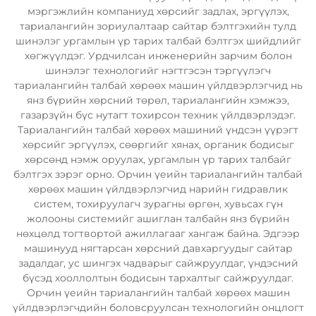
мэргэжлийн компаниуд хөрсийг задлах, эргүүлэх,
тариалангийн зориулалтаар сайтар бэлтгэхийн тулд
шинэлэг ургамлын үр тарих талбай бэлтгэх шийдлийг
хөгжүүлдэг. Урдчилсан инженерийн зарчим болон
шинэлэг технологийг нэгтгэсэн тэргүүлэгч
тариалангийн талбай хөрөөх машин үйлдвэрлэгчид нь
янз бүрийн хөрсний төрөл, тариалангийн хэмжээ,
газарзүйн бүс нутагт тохирсон техник үйлдвэрлэдэг.
Тариалангийн талбай хөрөөх машиний үндсэн үүрэгт
хөрсийг эргүүлэх, сөөргийг хянах, органик бодисыг
хөрсөнд нэмж оруулах, ургамлын үр тарих талбайг
бэлтгэх зэрэг орно. Орчин үеийн тариалангийн талбай
хөрөөх машин үйлдвэрлэгчид нарийн гидравлик
систем, тохируулагч зурагны өргөн, хувьсах гүн
жолооны системийг ашиглан талбайн янз бүрийн
нөхцөлд тогтвортой ажиллагааг хангаж байна. Эдгээр
машинууд нягтарсан хөрсний давхаргуудыг сайтар
задалдаг, ус шингэх чадварыг сайжруулдаг, үндэсний
бүсэд хооллолтын бодисын тархалтыг сайжруулдаг.
Орчин үеийн тариалангийн талбай хөрөөх машин
үйлдвэрлэгчдийн боловсруулсан технологийн онцлогт