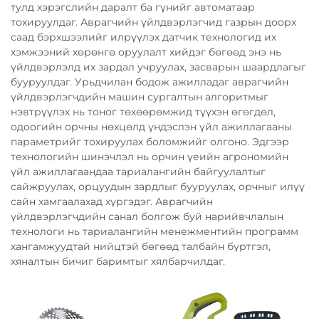
тулд хэрэгслийн даралт ба гүнийг автоматаар
тохируулдаг. Аврагчийн үйлдвэрлэгчид газрын доорх
саад бэрхшээлийг илрүүлэх датчик технологид их
хэмжээний хөрөнгө оруулалт хийдэг бөгөөд энэ нь
үйлдвэрлэлд их зардал учруулах, засварын шаардлагыг
бууруулдаг. Урьдчилан бодож ажилладаг аврагчийн
үйлдвэрлэгчдийн машин сургалтын алгоритмыг
нэвтрүүлэх нь тоног төхөөрөмжид түүхэн өгөгдөл,
одоогийн орчны нөхцөлд үндэслэн үйл ажиллагааны
параметрийг тохируулах боломжийг олгоно. Эдгээр
технологийн шинэчлэл нь орчин үеийн агрономийн
үйл ажиллагаандаа тариалангийн байгуулалтыг
сайжруулах, орцуудын зардлыг бууруулах, орчныг илүү
сайн хамгаалахад хүргэдэг. Аврагчийн
үйлдвэрлэгчдийн санал болгож буй нарийвчлалын
технологи нь тариалангийн менежментийн программ
хангамжуудтай нийцтэй бөгөөд талбайн бүртгэл,
хяналтын бичиг баримтыг хялбарчилдаг.