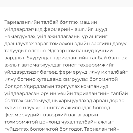
дриль, машин, гарын
гэр дээрх DIY болон
түрхүүрийн хэрэгсэл
шуруунд ороох
хэрэгсэл
Тариалангийн талбай бэлтгэх машин
үйлдвэрлэгчид фермерийн ашгийг шууд
нэмэгдүүлэх, үйл ажиллагааны үр ашгийг
дээшлүүлэх зэрэг томоохон эдийн засгийн давуу
талуудыг олгоно. Эдгээр компаниуд хүчний
зардлыг буурулдаг тариалангийн талбай бэлтгэх
ажлыг автоматжуулдаг тоног төхөөрөмжийг
үйлдвэрлэдэг бөгөөд фермерүүд илүү их талбайг
илүү богино хугацаанд хамруулах боломжтой
болдог. Удирдлагын тэргүүлэх компаниуд
үйлдвэрлэсэн орчин үеийн тариалангийн талбай
бэлтгэх системүүд нь харьцуулахад арван дөрвөн
хувиар илүү үр ашигтай ажилладаг бөгөөд
фермерүүдийг цэвэрхий цаг агаарын
тохиромжтой цонхонд чухал талбайн ажлыг
гүйцэтгэх боломжтой болгодог. Тариалангийн