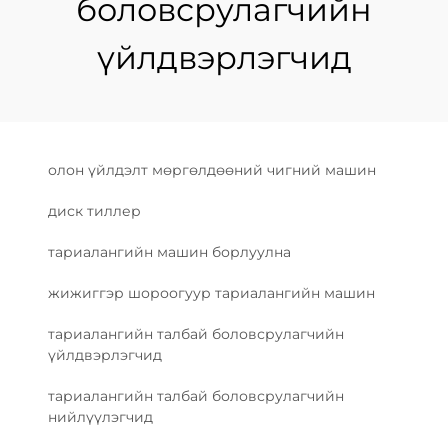
боловсрулагчийн
үйлдвэрлэгчид
олон үйлдэлт мөргөлдөөний чигний машин
диск тиллер
тариалангийн машин борлуулна
жижиггэр шороогуур тариалангийн машин
тариалангийн талбай боловсрулагчийн
үйлдвэрлэгчид
тариалангийн талбай боловсрулагчийн
нийлүүлэгчид