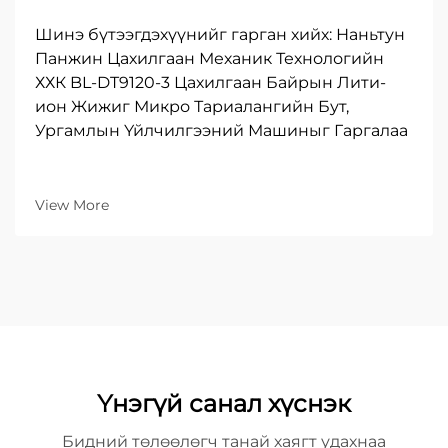
Шинэ бүтээгдэхүүнийг гарган хийх: Наньтун
Панжин Цахилгаан Механик Технологийн
ХХК BL-DT9120-3 Цахилгаан Байрын Лити-
ион Жижиг Микро Тариалангийн Бут,
Ургамлын Үйлчилгээний Машиныг Гаргалаа
View More
Үнэгүй санал хүснэк
Бидний төлөөлөгч танай хаягт удахнаа