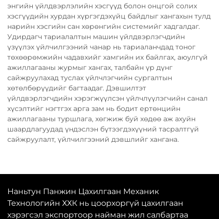
энгийн үйлдвэрлэлийн хэсгүүд болон онцгой солих
хэсгүүдийн хурдан хүргэгдэхүйц байдлыг хангахын тулд
нарийн хэсгийн сан хөрөнгийн системийг хадгалдаг.
Удирдагч тариалалтын машин үйлдвэрлэгчдийн
үзүүлэх үйлчилгээний чанар нь тариаланчдад тоног
төхөөрөмжийн чадавхийг хамгийн их байлгах, аюулгүй
ажиллагааны журмыг хангах, талбайн үр дүнг
сайжруулахад туслах үйлчлэгчийн сургалтын
хөтөлбөрүүдийг багтаадаг. Дэвшилтэт
үйлдвэрлэгчдийн хэрэгжүүлсэн үйлчлүүлэгчийн санал
хүсэлтийг нэгтгэх арга зам нь бодит ертөнцийн
ажиллагааны туршлага, хөгжиж буй хөдөө аж ахуйн
шаардлагуудад үндэслэн бүтээгдэхүүний тасралтгүй
сайжруулалт, үйлчилгээний дэвшлийг хангана.
Наньтун Панжин Цахилгаан Механик
Технологийн ХХК нь цоорхоргүй цахилгаан
хэрэгсэл экспортоор найман жил салбартаа