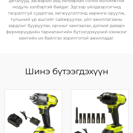
деталууд, засварын үед хялбархан солих боломжтой
модуль хэлбэртэй байдаг. Эдгээр үйлдвэрлэгчид
тасралтгүй судалгаа, хөгжүүлэлтэнд хөрөнгө оруулж,
түлшний үр ашгийг сайжруулах, үйл ажиллагааны
зардлыг бууруулах, орчныг хамгаалах, дэлхий даяарх
фермерүүдийн тариалангийн бүтээгдэхүүний хэмжээг
хамгийн их байлгах зорилготой ажилладаг.
Шинэ бүтээгдэхүүн