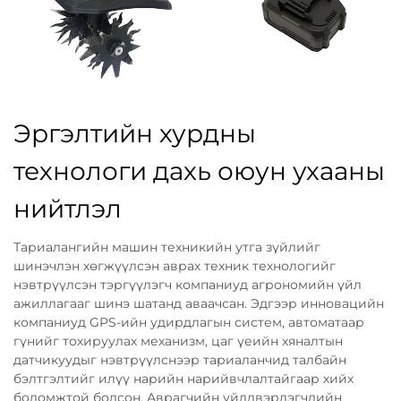
Эргэлтийн хурдны
технологи дахь оюун ухааны
нийтлэл
Тариалангийн машин техникийн утга зүйлийг
шинэчлэн хөгжүүлсэн аврах техник технологийг
нэвтрүүлсэн тэргүүлэгч компаниуд агрономийн үйл
ажиллагааг шинэ шатанд аваачсан. Эдгээр инновацийн
компаниуд GPS-ийн удирдлагын систем, автоматаар
гүнийг тохируулах механизм, цаг үеийн хяналтын
датчикуудыг нэвтрүүлснээр тариаланчид талбайн
бэлтгэлтийг илүү нарийн нарийвчлалтайгаар хийх
боломжтой болсон. Аврагчийн үйлдвэрлэгчдийн