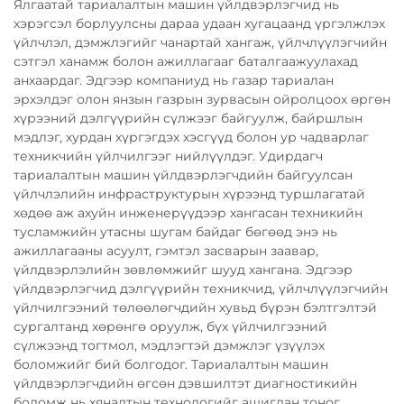
Ялгаатай тариалалтын машин үйлдвэрлэгчид нь
хэрэгсэл борлуулсны дараа удаан хугацаанд үргэлжлэх
үйлчлэл, дэмжлэгийг чанартай хангаж, үйлчлүүлэгчийн
сэтгэл ханамж болон ажиллагааг баталгаажуулахад
анхаардаг. Эдгээр компаниуд нь газар тариалан
эрхэлдэг олон янзын газрын зурвасын ойролцоох өргөн
хүрээний дэлгүүрийн сүлжээг байгуулж, байршлын
мэдлэг, хурдан хүргэгдэх хэсгүүд болон ур чадварлаг
техникчийн үйлчилгээг нийлүүлдэг. Удирдагч
тариалалтын машин үйлдвэрлэгчдийн байгуулсан
үйлчлэлийн инфраструктурын хүрээнд туршлагатай
хөдөө аж ахуйн инженерүүдээр хангасан техникийн
тусламжийн утасны шугам байдаг бөгөөд энэ нь
ажиллагааны асуулт, гэмтэл засварын заавар,
үйлдвэрлэлийн зөвлөмжийг шууд хангана. Эдгээр
үйлдвэрлэгчид дэлгүүрийн техникчид, үйлчлүүлэгчийн
үйлчилгээний төлөөлөгчдийн хувьд бүрэн бэлтгэлтэй
сургалтанд хөрөнгө оруулж, бүх үйлчилгээний
сүлжээнд тогтмол, мэдлэгтэй дэмжлэг үзүүлэх
боломжийг бий болгодог. Тариалалтын машин
үйлдвэрлэгчдийн өгсөн дэвшилтэт диагностикийн
боломж нь хяналтын технологийг ашиглан тоног