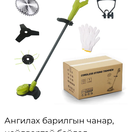
Ангилах барилгын чанар,