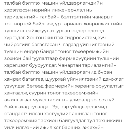
талбай бэлтгэх машин үйлдвэрлэгчдийн
хэрэглэсэн нарийн инженерчлэл нь
тариалангийн талбайн бэлтгэлтийн чанарыг
тогтвортой байлгаж, үр тарианы хөврөлжилтийн
түвшинг сайжруулах, ургац өндөр олоход
хүргэдэг. Хөнгөн жинтэй гидросистем, хүч
чийрэгийг багасгасан ч гадаад үйлчилгээний
түвшин өндөр байдаг тоног төхөөрөмжийн
зохион байгуулалтаар фермерүүдийн түлшний
хэрэгцээг бууруулдаг. Чанартай тариалангийн
талбай бэлтгэх машин үйлдвэрлэгчид бүрэн
хамрах баталгаа, шуурхай үйлчилгээний дэмжлэг
үзүүлдэг бөгөөд фермерийн хөрөнгө оруулалтыг
хамгаалж, суурин тоног төхөөрөмжийн
ажиллагааг чухал тарилын улиралд зогсохгүй
байлгахад тусалдаг. Эдгээр үйлдвэрлэгчид
стандартчилсан хэсгүүдийг ашиглан тоног
төхөөрөмжийг зохион байгуулдаг тул техникийн
үйлчилгээний ажил хялбарших, аж ахуйн