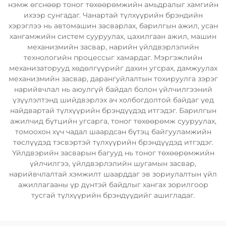
нэмж өгснөөр тоног төхөөрөмжийн амьдралыг хамгийн
ихээр сунгадаг. Чанартай түлхүүрийн брэндийн
хэрэглээ нь автомашин засварлах, барилгын ажил, усан
хангамжийн систем сууруулах, цахилгаан ажил, машин
механизмийн засвар, нарийн үйлдвэрлэлийн
технологийн процессыг хамардаг. Мэргэжлийн
механизаторууд хөдөлгүүрийг дахин угсрах, дамжуулах
механизмийн засвар, дарангуйлалтын тохируулга зэрэг
нарийвчлал нь аюулгүй байдал болон үйлчилгээний
үзүүлэлтэнд шийдвэрлэх ач холбогдолтой байдаг үед
найдвартай түлхүүрийн брэндүүдэд итгэдэг. Барилгын
ажилчид бүтцийн угсарга, тоног төхөөрөмж сууруулах,
томоохон хүч чадал шаардсан бүтэц байгууламжийн
төслүүдэд тэсвэртэй түлхүүрийн брэндүүдэд итгэдэг.
Үйлдвэрийн засварын багууд нь тоног төхөөрөмжийн
үйлчилгээ, үйлдвэрлэлийн шугамын засвар,
нарийвчлалтай хэмжилт шаарддаг эв зориулалтын үйл
ажиллагааны үр дүнтэй байдлыг хангах зорилгоор
тусгай түлхүүрийн брэндүүдийг ашигладаг.