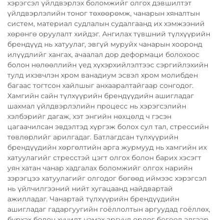
хэрэгсэл үйлдвэрлэх боломжийг олгох дэвшилтэт
үйлдвэрлэлийн тоног төхөөрөмж, чанарын хяналтын
систем, материал судлалын судалгаанд их хэмжээний
хөрөнгө оруулалт хийдэг. Ангилах түвшний түлхүүрийн
брендүүд нь хатуулаг, эвгүй муруйх чанарын хооронд
илүүдлийг хангах, ачаалал дор деформаци болохоос
болон нөлөөллийн үед хүхэрхийлэлтээс сэргийлэхийн
тулд ихэвчлэн хром ванадиум эсвэл хром молибден
багаас тогтсон хайлшыг анхааралтайгаар сонгодог.
Хамгийн сайн түлхүүрийн брендүүдийн ашигладаг
шахмал үйлдвэрлэлийн процесс нь хэрэгсэлийн
хэлбэрийг дагаж, хэт энгийн нөхцөлд ч гэсэн
цагаачилсан эвдэлтэд хүргэж болох сул тал, стрессийн
төвлөрлийг арилгадаг. Батлагдсан түлхүүрийн
брендүүдийн хөргөлтийн арга журмууд нь хамгийн их
хатуулагийг стресстэй цэгт олгох болон барих хэсэгт
уян хатан чанар хадгалах боломжийг олгох нарийн
зэрэгцээ хатуулагийг олгодог бөгөөд иймээс хэрэгсэл
нь үйлчилгээний нийт хугацаанд найдвартай
ажилладаг. Чанартай түлхүүрийн брендүүдийн
ашигладаг гадаргуугийн гоёллолтын аргуудад гоёллөх,
бүрхэх болон хучилт нэмэх аргууд ордог бөгөөд эдгээр