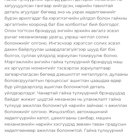
хатууцуулсан гангаар хийгдсэн, нарийн тавилтай
деталь агуулдаг бөгөөд энэ нь ухрах хөдөлгөөнийг
бүрэн арилгадаг ба хэрэглэгчийн үйлдэл болон гайкны
эргэлтийн хооронд бат бэх холболтыг бий болгодог.
Олон тогтсон брэндүүд энгийн эрхийн авгалз эсвэл
рычаг механизмаар урагш, ухраш чиглэл солих
боломжийг олгоно. Ингэснээр хэрэгсэл солих эсвэл
дахин байрлуулах шаардлагагүйгээр шууд бат бэх
болгох, суллах үйлдэлд зориулан тохируулж болно.
Мэргэжлийн ангийн гайка түлхүүрний брэндүүд маш
их эргүүлэх моментийг тэсвэрлэх зориулалтаар
загварчлагдсан бөгөөд дэвшилтэт металлурги, дулааны
боловсруулалтын процессыг ашиглан цаашдаа өдөр
бүр үйлдвэрлэлд ашиглах боломжтой деталь
үйлдвэрлэдэг. Чанартай гайка түлхүүрний брэндүүдэд
байдаг жижиг шүдтэй механизм нь уламжлалт гайка
түлхүүр ажиллах боломжгүй нарийн зайнаас ч ажиллах
боломжийг олгоно. Жишээлбэл, автомашиний
хөдөлгүүрийн капот, цахилгааны самбар, машин
механизмийн нарийн хэсгүүдэд зөвхөн таван градусын
хөдөлгөөнөөр ажиллах боломжтой. Гайка түлхүүрний