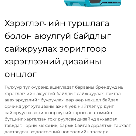
Хэрэглэгчийн туршлага
болон аюулгүй байдлыг
сайжруулах зорилгоор
хэрэглээний дизайны
онцлог
Түлхүүр түлхүүрэнд ашигладаг барааны брендүүд нь
хэрэглэгчийн аюулгүй байдлыг сайжруулах, гэмтэл
авах эрсдэлийг бууруулах, өөр өөр нөхцөл байдал,
орчинд урт хугацааны ажил үед нийтлэг үр дүнг
сайжруулах зорилгоор хүний гарны анатомийн
бүтцийг харгалзан тохируулсан дизайнд анхаарал
тавьдаг. Гарны механик, барьж байгаа даралтын тархалт,
давтагдсан хөдөлгөөний нөлөөллийн талаарх