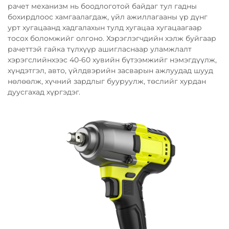
рачет механизм нь боодлоготой байдаг тул гадны
бохирдлоос хамгаалагдаж, үйл ажиллагааны үр дүнг
урт хугацаанд хадгалахын тулд хугацаа хугацаагаар
тосох боломжийг олгоно. Хэрэглэгчдийн хэлж буйгаар
рачеттэй гайка түлхүүр ашигласнаар уламжлалт
хэрэгслийнхээс 40-60 хувийн бүтээмжийг нэмэгдүүлж,
хүндэтгэл, авто, үйлдвэрийн засварын ажлуудад шууд
нөлөөлж, хүчний зардлыг бууруулж, төслийг хурдан
дуусгахад хүргэдэг.