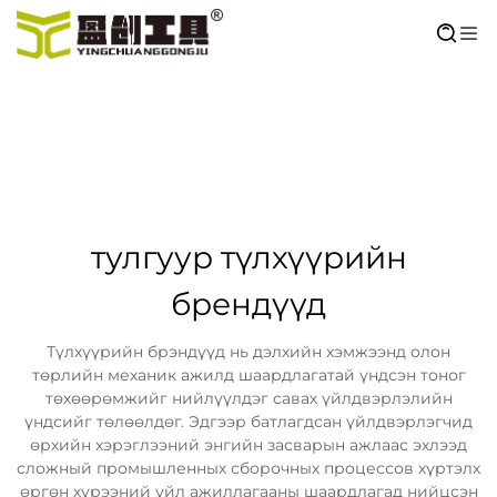
тулгуур түлхүүрийн
брендүүд
Түлхүүрийн брэндүүд нь дэлхийн хэмжээнд олон
төрлийн механик ажилд шаардлагатай үндсэн тоног
төхөөрөмжийг нийлүүлдэг савах үйлдвэрлэлийн
үндсийг төлөөлдөг. Эдгээр батлагдсан үйлдвэрлэгчид
өрхийн хэрэглээний энгийн засварын ажлаас эхлээд
сложный промышленных сборочных процессов хүртэлх
өргөн хүрээний үйл ажиллагааны шаардлагад нийцсэн