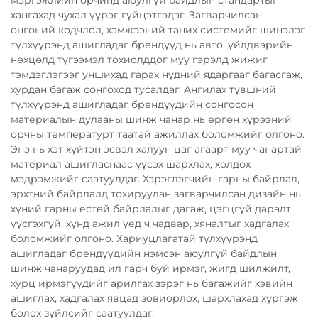
хангахад чухал үүрэг гүйцэтгэдэг. Загварчилсан
өнгөний кодчлол, хэмжээний таних системийг шинэлэг
түлхүүрэнд ашигладаг брендүүд нь авто, үйлдвэрийн
нөхцөлд түгээмэл тохиолддог муу гэрэлд жижиг
тэмдэглэгээг уншихад гарах нүдний ядаргааг багасгаж,
хурдан багаж сонгоход тусалдаг. Ангилах түвшний
түлхүүрэнд ашигладаг брендүүдийн сонгосон
материалын дулааны шинж чанар нь өргөн хүрээний
орчны температурт таатай ажиллах боломжийг олгоно.
Энэ нь хэт хүйтэн эсвэл халуун цаг агаарт муу чанартай
материал ашигласнаас үүсэх шархлах, хөлдөх
мэдрэмжийг саатуулдаг. Хэрэглэгчийн гарны байрлал,
эрхтний байрлалд тохируулан загварчилсан дизайн нь
хүний гарны естөй байрлалыг дагаж, цэгцгүй даралт
үүсгэхгүй, хүнд ажил үед ч чадвар, хяналтыг хадгалах
боломжийг олгоно. Хариуцлагатай түлхүүрэнд
ашигладаг брендүүдийн нэмсэн аюулгүй байдлын
шинж чанаруудад ил гарч буй ирмэг, жигд шилжилт,
хурц ирмэгүүдийг арилгах зэрэг нь багажийг хэвийн
ашиглах, хадгалах явцад зовиорлох, шархлахад хүргэж
болох зүйлсийг саатуулдаг.