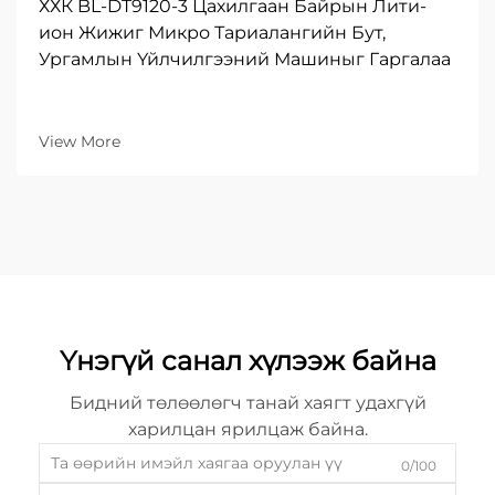
ХХК BL-DT9120-3 Цахилгаан Байрын Лити-
ион Жижиг Микро Тариалангийн Бут,
Ургамлын Үйлчилгээний Машиныг Гаргалаа
View More
Үнэгүй санал хүлээж байна
Бидний төлөөлөгч танай хаягт удахгүй
харилцан ярилцаж байна.
0/100