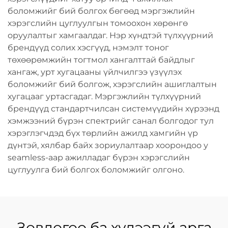
боломжийг бий болгох бөгөөд мэргэжлийн
хэрэгслийн цуглуулгын томоохон хөрөнгө
оруулалтыг хамгаалдаг. Нэр хүндтэй түлхүүрний
брендүүд солих хэсгүүд, нэмэлт тоног
төхөөрөмжийн тогтмол хангалттай байдлыг
хангаж, урт хугацааны үйлчилгээ үзүүлэх
боломжийг бий болгож, хэрэгслийн ашиглалтын
хугацааг уртасгадаг. Мэргэжлийн түлхүүрний
брендүүд стандартчилсан системүүдийн хүрээнд
хэмжээний бүрэн спектрийг санал болгодог тул
хэрэглэгчдэд бүх төрлийн ажилд хамгийн үр
дүнтэй, хялбар байх зориулалтаар хоорондоо у
seamless-аар ажилладаг бүрэн хэрэгслийн
цуглуулга бий болгох боломжийг олгоно.
Зөвлөгөө ба хүлээгүй арга