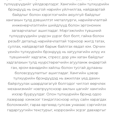
түлхүүрүүдийг үйлдвэрлэдэг. Хамгийн сайн түлхүүрийн
брэндүүд нь онцгой нарийн үйлчилгаа, найдвартай
байдлыг болон хэрэглэгчийн аюулгүй байдлыг
хангахын тулд дэвшилтэт металлурги, нарийвчлалтай
инженерчлэлтийн шийдлүүд болон эргономик
загварчлалыг ашигладаг. Мэргэжлийн түвшний
түлхүүрүүдийн үндсэн үүрэг бол болт, гайка болон
резьбт детальд нарийвчлалтай торкоор жигд татах,
суллах, найдвартай барьж байлгах явдал юм. Орчин
үеийн түлхүүрийн брэндүүд нь хатуулагийн илүү их
түвшинийг хадгалж, стресс дор уян хатан байдлыг
хадгалахын тулд нүүрстөрөгчийн агууламж өндөртэй
ган, хром-ванадийн хайлш болон тусгай дулааны
боловсруулалтыг ашигладаг. Хамгийн цэвэр
түлхүүрийн брэндүүдэд нь ажиллах үед дахин
байрлуулах шаардлагагүй болгодог чиглэл өөрчлөх
механизмийг нэвтрүүлснээр ажлын цагийг хамгийн
ихээр бууруулдаг. Олон түлхүүрийн брэнд одоо
лазераар хэмжээг тэмдэглэснээр илүү сайн харагдах
боломжийг, гараа өргөхөд гулсаж унахаас сэргийлэх
гадаргуугийн текстурыг, коррозийн эсрэг давхаргыг