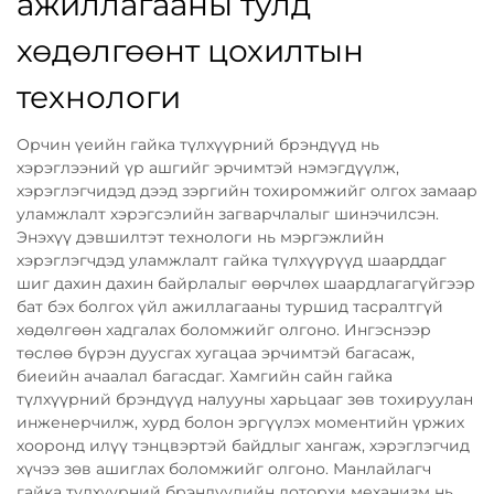
ажиллагааны тулд
хөдөлгөөнт цохилтын
технологи
Орчин үеийн гайка түлхүүрний брэндүүд нь
хэрэглээний үр ашгийг эрчимтэй нэмэгдүүлж,
хэрэглэгчидэд дээд зэргийн тохиромжийг олгох замаар
уламжлалт хэрэгсэлийн загварчлалыг шинэчилсэн.
Энэхүү дэвшилтэт технологи нь мэргэжлийн
хэрэглэгчдэд уламжлалт гайка түлхүүрүүд шаарддаг
шиг дахин дахин байрлалыг өөрчлөх шаардлагагүйгээр
бат бэх болгох үйл ажиллагааны туршид тасралтгүй
хөдөлгөөн хадгалах боломжийг олгоно. Ингэснээр
төслөө бүрэн дуусгах хугацаа эрчимтэй багасаж,
биеийн ачаалал багасдаг. Хамгийн сайн гайка
түлхүүрний брэндүүд налууны харьцааг зөв тохируулан
инженерчилж, хурд болон эргүүлэх моментийн үржих
хооронд илүү тэнцвэртэй байдлыг хангаж, хэрэглэгчид
хүчээ зөв ашиглах боломжийг олгоно. Манлайлагч
гайка түлхүүрний брэндүүдийн доторхи механизм нь