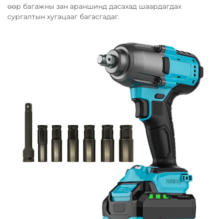
өөр багажны зан араншинд дасахад шаардагдах
сургалтын хугацааг багасгадаг.