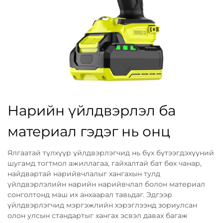
Нарийн үйлдвэрлэл ба
материал гэдэг нь онц
Ялгаатай түлхүүр үйлдвэрлэгчид нь бүх бүтээгдэхүүний
шугамд тогтмол ажиллагаа, гайхалтай бат бөх чанар,
найдвартай нарийвчлалыг хангахын тулд
үйлдвэрлэлийн нарийн нарийвчлал болон материал
сонголтонд маш их анхаарал тавьдаг. Эдгээр
үйлдвэрлэгчид мэргэжлийн хэрэглээнд зориулсан
олон улсын стандартыг хангах эсвэл давах багаж