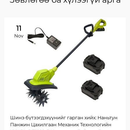
11
Nov
Шинэ бүтээгдэхүүнийг гарган хийх: Наньтун
Панжин Цахилгаан Механик Технологийн