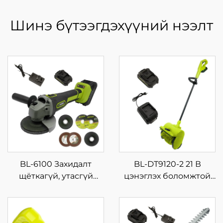
Шинэ бүтээгдэхүүний нээлт
BL-6100 Захидалт
BL-DT9120-2 21 В
щёткагүй, утасгүй
цэнэглэх боломжтой
цахилгаан хүчин
аккумуляторт гар дээр
зүйлтэй жижиг машин,
барьж ашиглах цас
аксессуар: өнцгийн
цэвэрлэх машин,