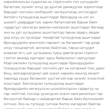
нарийвчилсан судалгаа нь стрессийн гол цэгүүдийг
багасгаж, хүчийг илүү үр дүнтэй дамжуулах зорилгоор
барьдаг хэсгийн хэлбэрийг хөгжүүлэхэд чиглэгддэг.
Хөтлөгч түлхүүрэнд ашигладаг брендүүд нь хэт их
шахалт шаарддаггүй, харин баталгаатай барьж байх
гадаргууг хангасан зөөлөн материал ашигладаг бөгөөд
энэ нь урт хугацааны ашиглалтад гарны ядарч, өвдөх
үед илүү их тусалдаг. Чанартай түлхүүрэнд ашигладаг
брендүүдийн жингийн тархалт нь багажийг гар дээр
илүү тэнцвэртэй, амгалан байлгаж, гарын алчуурт
ачаалал өгч, цаг хугацааны турш давтагдсан стресст
гэмтэл авахад хүргэдэг хурц байрлалыг саатуулдаг.
Мэргэжлийн түлхүүрэнд ашигладаг брендүүдийн
тохируулсан барьдаг хэсгийн урт нь хэтэрхий том, удам
биш, хязгаарлагдмал зай эсвэл нарийн ажилд хяналт
тавихад хэцүү багажийг үүсгэхгүйгээр хүчийг оновчтой
ихэсгэдэг. Батлагдсан түлхүүрэнд ашигладаг
брендүүдийн хөгжүүлсэн шохойлогдсон гадаргуу нь
гар чийгтэй, тосоор хучигдсан эсвэл хамгаалалтын гар
бичээстэй байхад ч найдвартай барьж байх боломжийг
олгоно. Энэ нь түлхүүр гулсаж болох магадлал байгаа
мэргэжлийн орчинд аюулгүй байдлын стандартыг