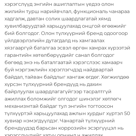
хэрэгслүүд энгийн ашиглалтын үедээ олон
жилийн турш нарийвчлал, функциональ чанараа
хадгалж, давтан солих шаардлагатай хямд
хувилбаруудтай харьцуулахад онцгой өгөөжийг
бий болгодог. Олон түлхүүрний бренд одоогоор
үйлдвэрлэлийн дутагдалд нь хамгаалах
хязгааргүй баталгаа эсвэл өргөн хамрах хүрээтэй
гарантийн хөтөлбөрүүдийг санал болгодог
бөгөөд энэ нь баталгаатай хэрэгслээс хамаарч
буй мэргэжлийн хэрэглэгчдэд найдвартай
байдал, тайван байдлыг хангаж өгдөг. Хөгжилдөө
хүрсэн түлхүүрний брендүүд нь дахин
байрлуулах шаардлагагүйгээр тасралтгүй
ажиллах боломжийг олгодог шинэлэг хөтлөгч
механизмтай байдаг тул энгийн тогтоосон
түлхүүртэй харьцуулахад ажлын хурдыг хүртэл 50
хувиар нэмэгдүүлдэг. Чанартай түлхүүрний
брендүүдэд барьсан коррозийн эсэргүүцэл нь
хэрэгслүүдийг хатуу орчинд ч ажиллах