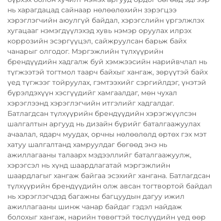
нь харагдацад сайнаар нөлөөлөхийн зэрэгцээ
хэрэглэгчийн аюулгүй байдал, хэрэгслийн үргэлжлэх
хугацааг нэмэгдүүлэхэд хувь нэмэр оруулах илрэх
коррозийн эсэргүүцэл, сайжруулсан барьж байх
чанарыг олгодог. Мэргэжлийн түлхүүрийн
брендүүдийн хадгалж буй хэмжээсийн нарийвчлал нь
түгжээтэй тогтмол таарч байхыг хангаж, зөрүүтэй байх
үед түгжээг тойруулах, гэмтээхийг сэргийлдэг, үнэтэй
бүрэлдэхүүн хэсгүүдийг хамгаалдаг, мөн чухал
хэрэглээнд хэрэглэгчийн итгэлийг хадгалдаг.
Батлагдсан түлхүүрийн брендүүдийн хэрэгжүүлсэн
шалгалтын аргууд нь дизайн бүрийг баталгаажуулах
ачаалал, ядарч муудах, орчны нөлөөлөлд өртөх гэх мэт
хатуу шалгалтанд хамруулдаг бөгөөд энэ нь
ажиллагааны талаарх мэдээллийг баталгаажуулж,
хэрэгсэл нь хүнд шаардлагатай мэргэжлийн
шаардлагыг хангаж байгаа эсэхийг хангана. Батлагдсан
түлхүүрийн брендүүдийн олж авсан тогтвортой байдал
нь хэрэглэгчдэд багажны багцуудын дагуу ижил
ажиллагааны шинж чанар байдаг гэдэл найдаж
болохыг хангаж, нарийн төвөгтэй төслүүдийн үед өөр