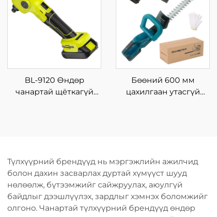
шлифмашин
үйлдвэрийн болон
өөрсдөө хийх
зориулалтын цас
шидэх ба
салхижуулагч
BL-9120 Өндөр
Бөөний 600 мм
чанартай щёткагүй
цахилгаан утасгүй
моторт, эргэх
ирмэгтэй хур хадгийн
чиглэлтэй, утасгүй
түрхүүр, гэр хорооны
хаммер дриль, дахин
мод, бут, холли
ашиглах зориулалтын
цветокийн хувьд DIY
цэнэглэгддэг хүчний
үйлдвэрийн гарын
Түлхүүрний брендүүд нь мэргэжлийн ажилчид
хэрэгсэл
хэрэгсэл
болон дахин засварлах дуртай хүмүүст шууд
нөлөөлж, бүтээмжийг сайжруулах, аюулгүй
байдлыг дээшлүүлэх, зардлыг хэмнэх боломжийг
олгоно. Чанартай түлхүүрний брендүүд өндөр