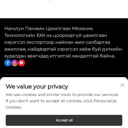
Наньтун Панжин Цахилгаан Механик
Технологийн ХХК нь цоорхоргүй цахилгаан
хэрэгсэл экспортоор найман жил салбартаа
ажиллаж, найдвартай хэрэгсэл хайж буй дэлхийн
худалдан авагчдад итгэлтэй хандалттай байна.
Хурдан холбоосууд
We value your privacy
We use cookies and similar tools to provide our services.
If you don't want to accept all cookies, click Personalize
Биднитай холбогдох
cookies.
Accept all