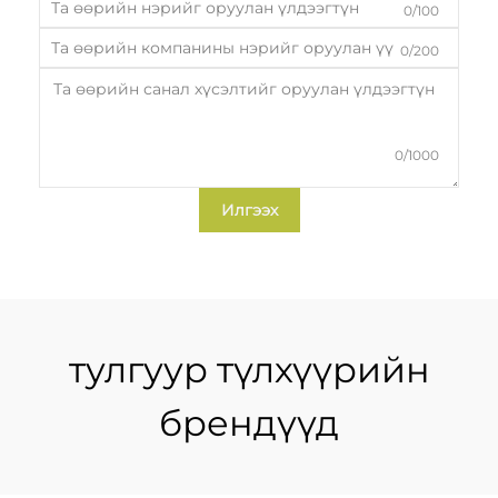
0/100
0/200
0/1000
Илгээх
тулгуур түлхүүрийн
брендүүд