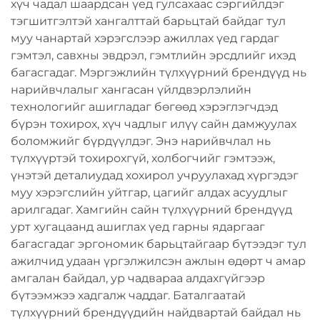
хүч чадал шаардсан үед гулсахаас сэргийлдэг
тэгшитгэлтэй хангалттай барьцтай байдаг тул
муу чанартай хэрэгслээр ажиллах үед гардаг
гэмтэл, савхны эвдрэл, гэмтлийн эрсдлийг ихэд
багасгадаг. Мэргэжлийн түлхүүрний брендүүд нь
нарийвчлалыг хангасан үйлдвэрлэлийн
технологийг ашигладаг бөгөөд хэрэглэгчдэд
бүрэн тохирох, хүч чадлыг илүү сайн дамжуулах
боломжийг бүрдүүлдэг. Энэ нарийвчлал нь
түлхүүртэй тохирохгүй, холбогчийг гэмтээж,
үнэтэй деталиудад хохирол учруулахад хүргэдэг
муу хэрэгслийн уйтгар, цагийг алдах асуудлыг
арилгадаг. Хамгийн сайн түлхүүрний брендүүд
урт хугацаанд ашиглах үед гарны ядаргааг
багасгадаг эргономик барьцтайгаар бүтээдэг тул
ажилчид удаан үргэлжилсэн ажлын өдөрт ч амар
амгалан байдал, ур чадвараа алдахгүйгээр
бүтээмжээ хадгалж чаддаг. Баталгаатай
түлхүүрний брендүүдийн найдвартай байдал нь