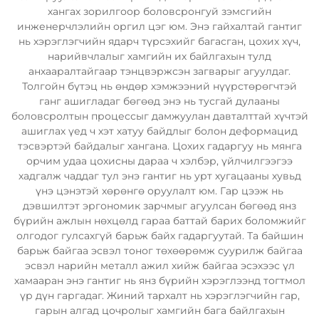
хангах зорилгоор боловсронгуй зэмсгийн
инженерчлэлийн оргил цэг юм. Энэ гайхалтай гантиг
нь хэрэглэгчийн ядарч түрсэхийг багасган, цохих хүч,
нарийвчлалыг хамгийн их байлгахын тулд
анхааралтайгаар тэнцвэржсэн загварыг агуулдаг.
Толгойн бүтэц нь өндөр хэмжээний нүүрстөрөгчтэй
ганг ашигладаг бөгөөд энэ нь тусгай дулааны
боловсролтын процессыг дамжуулан давталттай хүчтэй
ашиглах үед ч хэт хатуу байдлыг болон деформацид
тэсвэртэй байдалыг хангана. Цохих гадаргуу нь мянга
орчим удаа цохисны дараа ч хэлбэр, үйлчилгээгээ
хадгалж чаддаг тул энэ гантиг нь урт хугацааны хувьд
үнэ цэнэтэй хөрөнгө оруулалт юм. Гар цээж нь
дэвшилтэт эргономик зарчмыг агуулсан бөгөөд янз
бүрийн ажлын нөхцөлд гараа баттай барих боломжийг
олгодог гулсахгүй барьж байх гадаргуутай. Та байшин
барьж байгаа эсвэл тоног төхөөрөмж суурилж байгаа
эсвэл нарийн металл ажил хийж байгаа эсэхээс үл
хамааран энэ гантиг нь янз бүрийн хэрэглээнд тогтмол
үр дүн гаргадаг. Жиний тархалт нь хэрэглэгчийн гар,
гарын алгад цочролыг хамгийн бага байлгахын