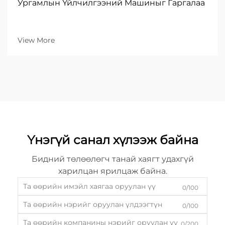
Ургамлын Үйлчилгээний Машиныг Гаргалаа
View More
Үнэгүй санал хүлээж байна
Бидний төлөөлөгч танай хаягт удахгүй
харилцан ярилцаж байна.
0/100
0/100
0/200