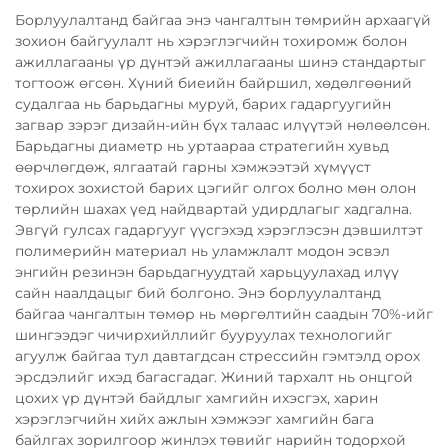
Борлуулалтанд байгаа энэ чангалтын төмрийн архаагүй
зохион байгуулалт нь хэрэглэгчийн тохиромж болон
ажиллагааны үр дүнтэй ажиллагааны шинэ стандартыг
тогтоож өгсөн. Хүний биеийн байршил, хөдөлгөөний
судалгаа нь барьдагны муруй, барих гадаргуугийн
загвар зэрэг дизайн-ийн бүх талаас илүүтэй нөлөөлсөн.
Барьдагны диаметр нь уртаараа стратегийн хувьд
өөрчлөгдөж, ялгаатай гарны хэмжээтэй хүмүүст
тохирох зохистой барих цэгийг олгох болно мөн олон
төрлийн шахах үед найдвартай удирдлагыг хадгална.
Эвгүй гулсах гадаргууг үүсгэхэд хэрэглэсэн дэвшилтэт
полимерийн материал нь уламжлалт модон эсвэл
энгийн резинэн барьдагнуудтай харьцуулахад илүү
сайн наалдацыг бий болгоно. Энэ борлуулалтанд
байгаа чангалтын төмөр нь мөргөлтийн саадын 70%-ийг
шингээдэг чичирхийллийг бууруулах технологийг
агуулж байгаа тул давтагдсан стрессийн гэмтэлд орох
эрсдэлийг ихэд багасгадаг. Жиний тархалт нь онцгой
цохих үр дүнтэй байдлыг хамгийн ихэсгэх, харин
хэрэглэгчийн хийх ажлын хэмжээг хамгийн бага
байлгах зорилгоор жинлэх төвийг нарийн тодорхой