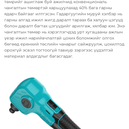
төмрийг ашиглаж буй ажилчид конвенциональ
чангалтын төмөртэй харьцуулахад 40% бага гарны
ядарч байгааг илтгэсэн. Гадаргуугийн муруй хэлбэр нь
гарны алгад ижил жигд даралт тараах ба халуун цэгүүд
болон даралт багтах цэгүүдийг арилгаж, хялбар юм. Энэ
чангалтын төмөр нь хэрэглэгчдэд урт хугацааны ажлын
үеэр ижил нарийвчлалтай цохих боломжийг олгох
бөгөөд ерөнхий төслийн чанарыг сайжруулж, цохилтод
орохгүй эсвэл тогтоогүй тавиур зэрэгээс үүдэлтэй
материал алдагдлыг багасгадаг.