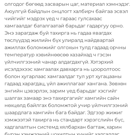
олгодог бөгөөд засварын цаг, материал хэмнэдэг.
Аюулгүй байдлын онцлогт халбирч байгаа эсвэл
чийгийг мэдрэх үед ч гараас гулсахаас
хамгаалдаг баталгаатай барьдаг гадаргуу орно.
Энэ зарагдаж буй тахирга нь гадаа явагдах
төслүүдэд жилийн бүх улиралд найдвартай
ажиллах боломжийг олгохын тулд гадаад орчны
температур хэвийнөөсөө хазайхад ч гэсэн
үйлчилгээний чанар алдагдахгүй. Хэтэрхий
исэлдэхээс хамгаалах давхарга нь цооролтоос
болон хугарлаас хамгаалдаг тул урт хугацааны
гадаад харагдац, үйл ажиллагааг хангана. Зөвхөн
энгийн цэвэрлэх, зарим үед барьдаг хэсгийг
шалгах замаар энэ тахиргагийг хамгийн сайн
нөхцөлд байлгах боломжтой учир үйлчилгээний
шаардлага хамгийн бага байдаг. Эдгээр жижиг
хэмжээтэй тахирга нь стандарт хэрэгслийн бүс,
хадгалалтын системд хялбархан багтаж, харин
бүрэн хэмжээний цохилтын хүчийг хадгалдаг.