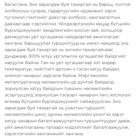
багасгана. Энэ зарагдаж буй тахиргай нь барьц, толгой
холбоосын сулрах, гадаргуугийн идэвхжил зэрэг
түгээмэл гэмтлийг дэвсгэр холбоос, хамгаалалтын
давхаргаар сэргийлнэ. Үйлдвэрлэлийн явцад бүтцийн
бүрэлдэхүүнийг хөндлөнгийн хоосон зай, хольцоор
дамжуулан урт хугацааны найдвартай ажиллагааг
хангана. Харьцуулах туршилтууд нь ижил нөхцөлд энэ
зарагдаж буй тахиргай нь энгийн тахиргайнаас
дунджаар 300% илүү үргэлжлэх хугацаатай байдгийг
харуулж байна. Ган нь урт хугацаагаар хэт өндөр
температур, чийглэгт өртсөн ч гэсэн хатуу байдал,
хиймэл чанарыг хадгалж байна. Мэргэжлийн
металлургичид нөлөөллийн үр дүнтэй байдалд
зориулсан хатуу байдлын түвшин, нөлөөллийн
эсэргүүцэлд зориулсан тэсвэрт чанарын төгс хослолыг
өгөхөд бүтцийн бүрэлдэхүүнийг сайжруулсан. Энэ
зарагдаж буй тахиргай нь уналтын туршилт,
нөлөөллийн цикл, орчны нөлөөллийн үнэлгээ зэрэг
хатуу чанарын баталгаажуулалтын туршилтуудыг давж,
үйл ажиллагааны талаарх мэдээллийг баталгаажуулж,
хэрэглэгчийн хангамжийг хангана.