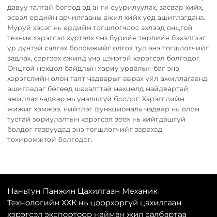
давуу талтай бөгөөд эд анги суурилуулах, засвар хийх,
эсвэл ердийн арчилгааны ажил хийх үед ашиглагдана.
Муруй хэсэг нь ердийн тогшлогчоос эхлээд онцгой
техник хэрэгсэл хүртэлх янз бүрийн төрлийн бэхэлгээг
үр дүнтэй салгах боломжийг олгох тул энэ тогшлогчийг
задлах, сэргээх ажилд үнэ цэнэтэй хэрэгсэл болгодог.
Онцгой нөхцөл байдлын хариу урвалын баг энэ
хэрэгслийн олон талт чадварыг аврах үйл ажиллагаанд
ашигладаг бөгөөд шахалттай нөхцөлд найдвартай
ажиллах чадвар нь үнэлшгүй болдог. Хэрэгслийн
жижиг хэмжээ, нийтлэг функциональ чадвар нь олон
тусгай зориулалтын хэрэгсэл зөөх нь хийгдэшгүй
болдог газруудад энэ тогшлогчийг зарахад
тохиромжтой болгодог.
Наньтун Панжин Цахилгаан Механик
Технологийн ХХК нь цоорхоргүй цахилгаан
хэрэгсэл экспортоор найман жил салбартаа