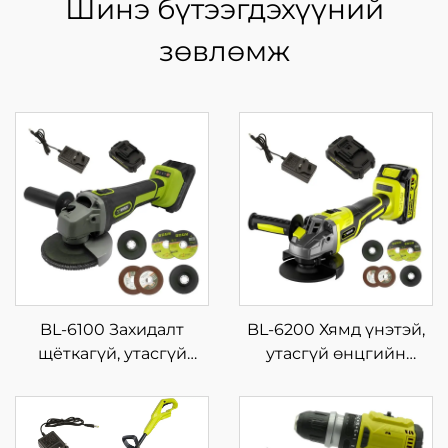
Шинэ бүтээгдэхүүний
зөвлөмж
BL-6100 Захидалт
BL-6200 Хямд үнэтэй,
щёткагүй, утасгүй
утасгүй өнцгийн
цахилгаан хүчин
шлифмашин, тоон
зүйлтэй жижиг машин,
дэлгэцтэй, хурдны
аксессуар: өнцгийн
хяналттой, өндөр