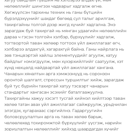
нөлөөллийг шингээх чадварыг хадгалж өгнө.
Хөгжүүлсэн тархины техник нь ганы бүтцийн
бүрэлдэхүүнийг шахдаг бөгөөд сул талыг арилгаж,
тахиргайны толгой дээр жигд хүчийг хадгална. Энэ
зарагдаж буй тахиргай нь мянган удаагийн нөлөөллийн
дараа ч гэсэн толгойн хэлбэр, бүрхүүлийг хадгалж,
тогтвортой таван хөлөөр тогтоох үйл ажиллагааг өгч,
хэлбэрээ алдахгүй, хагарахгүй байна. Ганы найрлага нь
зөв тэнцвэртэй хайлш элементүүдийг агуулж, хатуу
байдлыг нэмэгдүүлж, мөн хүхэрхийлтийг саатуулж, хэт
хүнд нөхцөлд найдвартай үйл ажиллагааг хангана.
Чанарын хяналтын арга хэмжээнүүд нь соронзон
оронтой шалгалт, стрессын туршилтыг хийж, зарагдаж
буй тус бүрийн тахиргай хатуу тэсвэрт чанарын
стандартыг хангасан эсэхийг баталгаажуулна.
Тахиргайны хажуу хэсэгт тусгай хиймэл хийлтээр таван
хөлөө татан авах үйл ажиллагааг сайжруулж, урьдчилан
элэгдэх, хугарахаас сэргийлнэ. Гадаргуугийн
боловсруулалтын арга нь таван хөлөө барьж,
чөлөөлөхөд тохиромжтой бүрхүүлийг үүсгэж, нарийн
зориулалтын нөлөөллийг хийхэд шаардагдах хүчийг