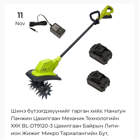
11
Nov
Шинэ бүтээгдэхүүнийг гарган хийх: Наньтун
Панжин Цахилгаан Механик Технологийн
ХХК BL-DT9120-3 Цахилгаан Байрын Лити-
ион Жижиг Микро Тариалангийн Бут,