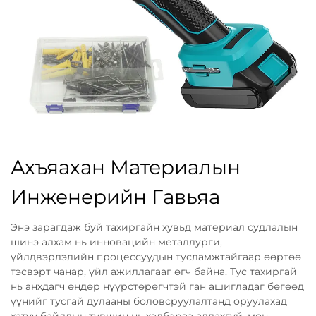
Ахъяахан Материалын
Инженерийн Гавьяа
Энэ зарагдаж буй тахиргайн хувьд материал судлалын
шинэ алхам нь инновацийн металлурги,
үйлдвэрлэлийн процессуудын тусламжтайгаар өөртөө
тэсвэрт чанар, үйл ажиллагааг өгч байна. Тус тахиргай
нь анхдагч өндөр нүүрстөрөгчтэй ган ашигладаг бөгөөд
үүнийг тусгай дулааны боловсруулалтанд оруулахад
хатуу байдлын түвшин нь хэлбэрээ алдахгүй, мөн