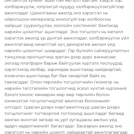
онгойлгох хүчийг ашиглан металл хавтанг хэврэгээр
хэлбэржүүлж, хэтрэхгүй муудуу хэлбэржүүлэхгүйгээр
ажилладаг. Цахилгааны ажилд энэ хэрэгсэл нь
ойролцоох материалд хоноогүйгээр холбоосны
хайрцаг суурилуулах, хоолойн системийг бэхлэхэд
нарийн цохилтыг ашигладаг. Энэ тогшлогч нь металл
хэрэглэх ажилд үр дүнтэй ажилладаг, хэлбэржүүлэх үйл
ажиллагаанд хяналттай хүч, декоратив ажлын үед
нарийн цохилтыг шаарддаг. Гэр бүлийн сайжруулалтын
тэмцээнд оролцогчид зурган дээр дүрс ваннасаас
эхлээд платформ барьж байгуулах хүртэлх төслүүдэд
хэрэглэхэд хялбар, заримдаа ашиглахад найдвартай,
ихэвчлэн ашиглахад бат бөх чанартай байх нь
таалагддаг. Олон төрлийн тогшлогчийн геометр нь
нарийн төгсгөлийн тогшлогчид эсвэл хүчтэй хүрээний
бэхэлгээнээс хамааран өөр өөр төрлийн болон
хэмжээтэй тогшлогчидтой ажиллах боломжийг
олгодог. Цаасан дээрх мэргэжилтнүүд цаасан дээрх
тогшлогчийг тогтвортой тогтооход ашигладаг бөгөөд
хөнгөн жинтэй загвар нь урт хугацааны ажлын үед
ядарч хөдөлгөөнийг багасгадаг. Засварын ажилд энэ
хэрэгсэл нь нарийн цохилт, найдвартай ажиллагаагаар