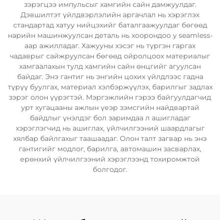
зэрэгцээ импульсыг хамгийн сайн дамжуулдаг.
Дэвшилтэт үйлдвэрлэлийн аргачлал нь хэрэглэх
стандартад хатуу нийцэхийг баталгаажуулдаг бөгөөд
нарийн машинжуулсан деталь нь хоорондоо у seamless-
аар ажилладаг. Хажууны хэсэг нь түргэн гаргах
чадаврыг сайжруулсан бөгөөд ойролцоох материалыг
хамгаалахын тулд хамгийн сайн өнцгийг агуулсан
байдаг. Энэ гантиг нь энгийн цохих үйлдлээс гадна
түрүү буулгах, материал хэлбэржүүлэх, барилгыг задлах
зэрэг олон үүрэгтэй. Мэргэжлийн гэрээ байгуулдагчид
урт хугацааны ажлын үеэр зэмсгийн найдвартай
байдлыг үнэлдэг бол заримдаа л ашигладаг
хэрэглэгчид нь ашиглах, үйлчилгээний шаардлагыг
хялбар байлгахыг таашаадаг. Олон талт загвар нь энэ
гантигийг модлог, барилга, автомашин засварлах,
ерөнхий үйлчилгээний хэрэглээнд тохиромжтой
болгодог.