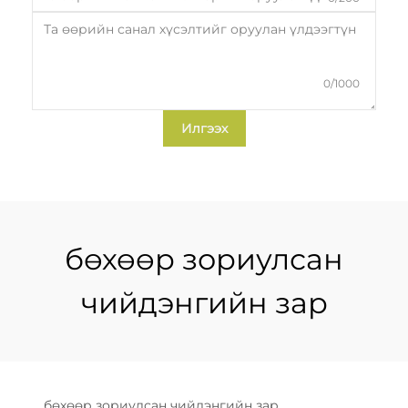
0/1000
Илгээх
бөхөөр зориулсан
чийдэнгийн зар
бөхөөр зориулсан чийдэнгийн зар