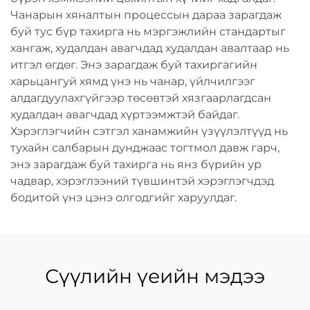
Чанарын хяналтын процессын дараа зарагдаж
буй тус бүр тахирга нь мэргэжлийн стандартыг
хангаж, худалдан авагчдад худалдан авалтаар нь
итгэл өгдөг. Энэ зарагдаж буй тахиргагийн
харьцангуй хямд үнэ нь чанар, үйлчилгээг
алдагдуулахгүйгээр төсөвтэй хязгаарлагдсан
худалдан авагчдад хүртээмжтэй байдаг.
Хэрэглэгчийн сэтгэл ханамжийн үзүүлэлтүүд нь
тухайн салбарын дунджаас тогтмол давж гарч,
энэ зарагдаж буй тахирга нь янз бүрийн ур
чадвар, хэрэглээний түвшинтэй хэрэглэгчдэд
бодитой үнэ цэнэ олгодгийг харуулдаг.
Сүүлийн үеийн мэдээ