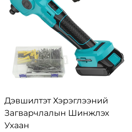
Дэвшилтэт Хэрэглээний
Загварчлалын Шинжлэх
Ухаан