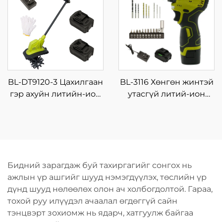
шлифмашин
чанартай полировлэх
шлифмашин,
цэнэглэгддэг,
щёткагүй моторт
BL-DT9120-3 Цахилгаан
BL-3116 Хөнгөн жинтэй
гэр ахуйн литийн-ион
утасгүй литий-ион
бага хэмжээний
цацраг шурхай 16.8V, 4
салхицуулах,
нэмэлт солбисортой,
тариалангийн машин,
гэр дээрх DIY болон
жижиг зоруулалтын
шуруунд ороох
түрхүүр
хэрэгсэл
Бидний зарагдаж буй тахиргагийг сонгох нь
ажлын үр ашгийг шууд нэмэгдүүлэх, төслийн үр
дүнд шууд нөлөөлөх олон ач холбогдолтой. Гараа,
тохой руу илүүдэл ачаалал өгдөггүй сайн
тэнцвэрт зохиомж нь ядарч, хатгуулж байгаа