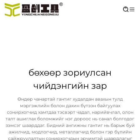
бөхөөр зориулсан
чийдэнгийн зар
Өндөр чанартай гантиг худалдан авахын тулд
мэргэжлийн болон дахин бүтээн байгуулах
сонирхогчид хамтдаа тэсвэрт чадал, нарийвчлал, олон
талт ашиглах боломжийг нэг дороос нь санал болгодог
зэмсэг шаарддаг. Бидний ангижны гантиг нь барьж буй
ажилчид, модлогчид, металлагчид болон гэр бүлийн
сайжруулалтын сонирхогчдын эрчимтэй шаардлагыг