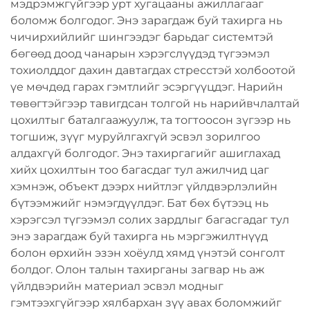
мэдрэмжгүйгээр урт хугацааны ажиллагааг
боломж болгодог. Энэ зарагдаж буй тахирга нь
чичирхийлийг шингээдэг барьдаг системтэй
бөгөөд доод чанарын хэрэгслүүдэд түгээмэл
тохиолддог дахин давтагдах стресстэй холбоотой
үе мөчдөд гарах гэмтлийг эсэргүүцдэг. Нарийн
төвөгтэйгээр тавигдсан толгой нь нарийвчлалтай
цохилтыг баталгаажуулж, та тогтоосон зүгээр нь
тогшиж, зүүг муруйлгахгүй эсвэл зорилгоо
алдахгүй болгодог. Энэ тахиргагийг ашиглахад
хийх цохилтын тоо багасдаг тул ажилчид цаг
хэмнэж, объект дээрх нийтлэг үйлдвэрлэлийн
бүтээмжийг нэмэгдүүлдэг. Бат бөх бүтээц нь
хэрэгсэл түгээмэл солих зардлыг багасгадаг тул
энэ зарагдаж буй тахирга нь мэргэжилтнүүд
болон өрхийн эзэн хоёулд хямд үнэтэй сонголт
болдог. Олон талын тахирганы загвар нь аж
үйлдвэрийн материал эсвэл модныг
гэмтээхгүйгээр хялбархан зүү авах боломжийг