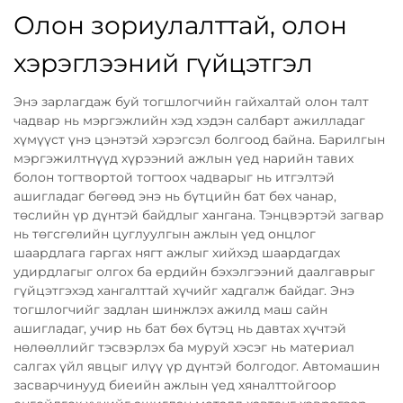
Олон зориулалттай, олон
хэрэглээний гүйцэтгэл
Энэ зарлагдаж буй тогшлогчийн гайхалтай олон талт
чадвар нь мэргэжлийн хэд хэдэн салбарт ажилладаг
хүмүүст үнэ цэнэтэй хэрэгсэл болгоод байна. Барилгын
мэргэжилтнүүд хүрээний ажлын үед нарийн тавих
болон тогтвортой тогтоох чадварыг нь итгэлтэй
ашигладаг бөгөөд энэ нь бүтцийн бат бөх чанар,
төслийн үр дүнтэй байдлыг хангана. Тэнцвэртэй загвар
нь төгсгөлийн цуглуулгын ажлын үед онцлог
шаардлага гаргах нягт ажлыг хийхэд шаардагдах
удирдлагыг олгох ба ердийн бэхэлгээний даалгаврыг
гүйцэтгэхэд хангалттай хүчийг хадгалж байдаг. Энэ
тогшлогчийг задлан шинжлэх ажилд маш сайн
ашигладаг, учир нь бат бөх бүтэц нь давтах хүчтэй
нөлөөллийг тэсвэрлэх ба муруй хэсэг нь материал
салгах үйл явцыг илүү үр дүнтэй болгодог. Автомашин
засварчинууд биеийн ажлын үед хяналттойгоор