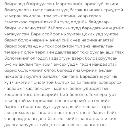
байрлалд байрлуулсан. Мэргэжлийн архаагүй зохион
байгуулалтын мэргэжилтнүүд багажны инженерүүдтэй
хамтран ажиллан, том вэжилтийн үеэр гараа
гэмтээхээс сэргийлэхийн тулд ердийн байдлаар
байрших алчууртай байлгахын тулд барьдагны өнцгийг
хөгжүүлсэн. Барих тойрог нь хүчтэй цохих үед хүчтэй
барих болон нарийн ажил хийх үед нарийвчлалтай
барих хоёуланд нь тохиромжтой тул энэ чангалтын
төмрийг олон төрлийн даалгаварт тохируулан ашиглах
боломжийг олгодог. Гадаргуун дээрх боловсруулсан
бүс нь ажлын тамирыг өмсөх үед ч гэсэн найдвартай
барих боломжийг олгох бөгөөд янз бүрийн ажлын
нөхцөлд аюулгүй байдлыг хангана. Барьдагны урт нь
хүч чимэгийг оновчтой болгох ба багажийн зөөвөрлөх
чадварыг хадгалж, хүч чадлын болон удирдлагын
хооронд төгс тэнцвэрийг бий болгоно. Температурт
тэсвэртэй материалын нөлөөгөөр хүйтэн өвлийн
барилга болон халуун зууны далайн хашлага зэрэг
экстремаль цаг агаарын нөхцөлд ч гэсэн барьж байх
чанар хадгалагдана. Хэрэглэгчийн шалгалтаар ижил
даалгаваруудыг гүйцэтгэх явцад энэ чангалтын